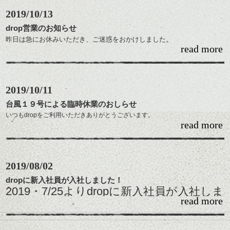
2019/10/13
drop営業のお知らせ
昨日は急にお休みいただき、ご迷惑をおかけしました。
read more
dropでは１３日(日)、本日より通常営業をさせて頂きます。
予約が混み合っており、取れるお時間限られてきておりますが、ネット、もし
2019/10/11
くはお電話をいただけるとありがたいです。
台風１９号による臨時休業のおしらせ
いつもdropをご利用いただきありがとうございます。
よろしくお願いいたします。
read more
この度の台風１９号の影響を受け
お客様・従業員の安全を優先し、１０月１２日の
2019/08/02
営業を臨時休業させて頂く事になりました。
dropに新入社員が入社しました！
2019・7/25よりdropに新入社員が入社しま
皆様にご迷惑をおかけしますが、
read more
した！
今後は皆様にお世話になりながらスタイ
何卒よろしくお願いします。
リストを