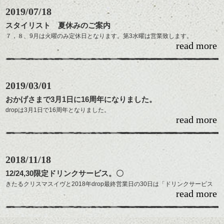
dropスタッフ一同より。
目指して頑張っていきますので、dropス
2019/07/18
タッフ一同
スタイリスト 夏休みのご案内
共によろしくお願いいたします。
７，８、9月は火曜のみ定休日となります。第3水曜は営業致します。
read more
スタイリスト夏休みのご案内です。
・Itoh 8月5日（月）～7日（水）、8月26日（月）～28日（水）
・Kijima 8月13日（火）～16日（金）
2019/03/01
・Mizuno 8月19日（月）～21日（水）、9月9日（月）～12（木）
・Shibata 8月13日（火）～16日（金）
おかげさまで3月1日に16周年になりました。
・Hayashi 7月1日（月）～5日（金）
dropは3月1日で16周年となりました。
・Tatehora 7月26日（金）27（土）、9月17日（火）～20日（金）
read more
.
・Suda 8月5日（月）、21日（水）、26日（月）～28日（水）
3店舗目になる今でもたくさんのお客様にお越しいただき、嬉しく思います◎
これも昔から長く通ってくださっているお客様のおかげです。
各スタイリスト、お休み前後の予約は混み合いますので、お早めにお願
本当にありがとうございます!
い致します。
.
2018/11/18
WEB予約
はこちらからどうぞ！
現状に満足せず、これからも素敵なスタイルをご提案できるよう頑張っていき
12/24,30限定ドリンクサービス。〇
ご予定が合わない場合は、お電話いただけると、お取りできる場合もご
ますので、今後ともよろしくお願い致します。
きたるクリスマスイヴと2018年drop最終営業日の30日は「ドリンクサービス
ざいますのでご相談下さい。03－6804－6406
read more
DAY」！
スパークリングワインやSTUMP TOWN COFFEEのコーヒーが無料でお
試しいただけます。
12月24日、30日両日ともまだご予約受け付けております◎