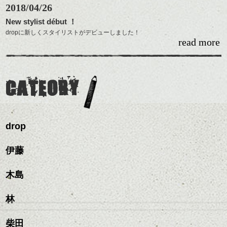
WEB予約
はこちらからどうぞ！
2018/04/26
HERB TEA SPARKLING が誕生しました！
ハーブティーの自然な甘さに炭酸がこの暑さを
New stylist début ！
忘れさせてくれる一品。
dropに新しくスタイリストがデビューしました！
ご来店の際は、ぜひお試し下さい！
read more
知ってる方も多いと思いますが、須田 かすみと申します。
次世代の美容師として精進していきますので、
これからもdrop共々よろしくお願いいたします。
CATEORY
drop
＊ローズジンジャーハーブティー [POT／２杯分] ￥７５０
伊藤
木島
林
柴田