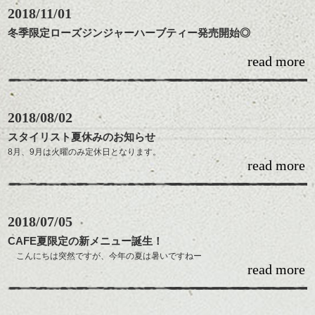
2018/11/01
クリスマスのお出かけ前に、髪を綺麗にしませんか？
ご予約お待ちしております☆*
冬季限定ローズジンジャーハーブティー発売開始◎
read more
先日から発売した《ルイボスティーラテ》、オリジナルブレンドになっ
たコーヒーも大好評をいただきありがとうございます！
今回冬季限定のハーブティー【ローズジンジャー】が発売となりました〇
2018/08/02
去年のジンジャーレモンと違い、フルーツがたっぷりで自然な甘みとほんのり
感じるゆずとジンジャーが冬の冷えた身体を温めます。
スタイリスト夏休みのお知らせ
8月、9月は火曜のみ定休日となります。
ほんのりピンクなこのブレンドには、エルダーフラワーやセージで風邪予防に
read more
も効果的ですし、
スタイリスト夏休みのご案内です。
レッドクローバーやローズペタルでホルモンバランスを整えてくれる働きも。
・Itoh 8月12日（日）～14日（火）、8月27日（月）～29日（水）
・Kijima 8月10日（金）、13日（月）～16日（木）
フルーツはエルダーベリー、パパイヤ、パイナップル、ストロベリー、パッシ
2018/07/05
・Mizuno 8月21日（火）～24日（金）
ョンフルーツ、ゆずがブレンドされていて、ビタミンもたっぷり！
・Shibata 8月13日（月）～17日（金）
CAFE夏限定の新メニュー誕生！
・Hayashi 9月24日（月）～28日（金）
ご来店の際は是非お試しください◎
こんにちは突然ですが、今年の夏は暑いですねー
・Tatehora 9月3日（月）～7日（金）
read more
こんな夏の暑さにぴったりな夏限定の
新メニューの紹介です。
各スタイリスト、お休み前後の予約は混み合いますのでお早目にお願い
dropの人気ドリンクのオリジナルハーブティー
致します。
オレンジ＆ベリーに炭酸水をプラスした