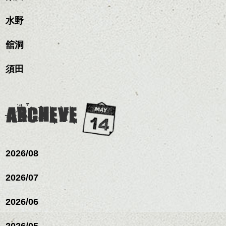
水野
舘洞
須田
↑写真はHERB TEA SPARKLING
ARCHEVE
ORENGE .￥500 です。
2026/08
2026/07
2026/06
2026/05