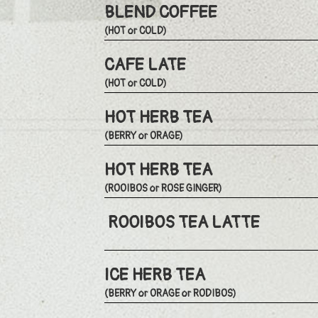
BLEND COFFEE
(HOT or COLD)
CAFE LATE
(HOT or COLD)
HOT HERB TEA
(BERRY or ORAGE)
HOT HERB TEA
(ROOIBOS or ROSE GINGER)
ROOIBOS TEA LATTE
ICE HERB TEA
(BERRY or ORAGE or RODIBOS)