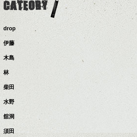
CATEORY
drop
伊藤
木島
林
柴田
水野
舘洞
須田