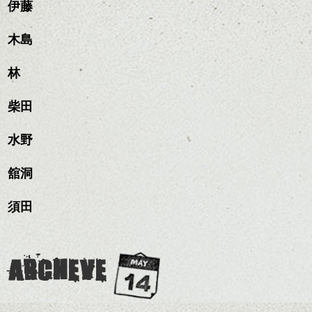
伊藤
木島
林
柴田
水野
舘洞
須田
ARCHEVE