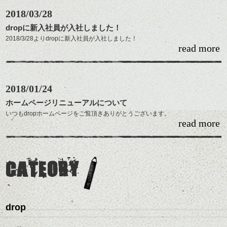
2018/03/28
dropに新入社員が入社しました！
2018/3/28よりdropに新入社員が入社しました！
read more
今後は皆様にお世話になりながらスタイリスト
目指して頑張っていきますので、dropスタッフ一同
共によろしくお願いいたします。
2018/01/24
ホームページリニューアルについて
いつもdropホームページをご覧頂きありがとうございます。
read more
１５周年と移転に合わせ少しばかり遅くなりましたがHPもリニューアル
いたしました。
今回もdropらしく、かっこ良いHPに仕上がりましたのでいろいろ見て下
さいね。
CATEORY
今後の更新もお楽しみに。
drop