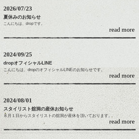
2026/07/23
夏休みのお知らせ
こんにちは、dropです。
read more
８月に夏季休暇をいただきます。
スタイリストごとに期間が異なりますので、ご予約の際はご注意くださ
い。
2024/09/25
伊藤：８月５日、２４日～２７日
dropオフィシャルLINE
木島：８月１８日～２１日
こんにちは、dropのオフィシャルLINEのお知らせです。
水野：８月１７日～２１日
read more
柴田：８月１０日～１４日
お休みや営業時間の変更などのお知らせや、キャンペーンのご案内など
林 ：８月３１日～９月４日
をたまにご案内しております。
舘洞：８月２５日～３０日
良かったら、お友達追加して下さいね。
黒尾：８月１０日～１４日
2024/08/01
スタイリスト舘洞の産休お知らせ
※長期休み前後は予約が込み合いやすいため、早めのご予約をお願いい
８月１日からスタイリストの舘洞が産休を頂いております。
たします。
read more
復帰は2025年の春ごろを予定していますが、決まりましたらホームペー
ネット予約がいっぱいの際はお電話にてお問い合わせください。
ジにてお知らせいたします。
宜しくお願い致します。