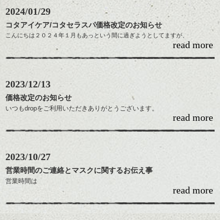
2024/01/29
コタアイケア/コタセラスパ価格改定のお知らせ
こんにちは２０２４年１月もあっという間に過ぎようとしてますが、
read more
皆様いかがお過ごしでしょうか？
本日は、dropで、長く愛されいる、コタのシャンプー＆トリートメントの価格
改定の
お知らせいたします。
２０２４年2月１日より
2023/12/13
■コタ アイ シャンプー （７５０ｍｌ） ５５００円 →６０５０円
価格改定のお知らせ
（８００ｍｌ） ６０５０円 →６６００円
いつもdropをご利用いただきありがとうございます。
read more
２００３年のオープン以来２０年、価格は変えずにやってまいりました
が、昨今の水道、光熱費や家賃などの高騰に伴い、２０２４年１月から
■コタ アイ ケア トリートメント （７５０ｍｌ） ７１５０円 → ７
下記の通り価格の改定をさせて頂きます。
９２０円
（８００ｍｌ）７７００円→８
2023/10/27
４７０円
・カット
に価格改定になりますので、ご注意下さい。
代表 伊藤 ￥8,800
営業時間のご連絡とマスクに関するお伝え事
それではご来店お待ちしております。
クリエイティブディレクター 木島 ￥8,000
営業時間は
dropスタッフ一同より
サロンディレクター 水野 ￥7,700
read more
月・水/11:00~20:00
トップスタイリスト 柴田 ￥7,500
木/11:00~21:00
スタイリスト 林 ￥7,500
土/10:00~20:00
トップスタイリスト 舘洞 ￥7,500