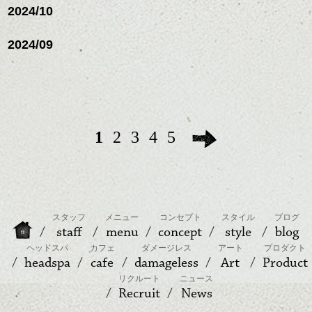
2024/10
2024/09
1
2
3
4
5
スタッフ
メニュー
コンセプト
スタイル
ブログ
staff
menu
concept
style
blog
ヘッドスパ
カフェ
ダメージレス
アート
プロダクト
headspa
cafe
damageless
Art
Product
リクルート
ニュース
Recruit
News