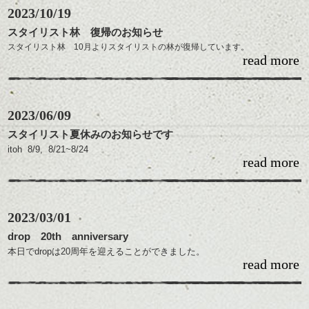
日・祝/10:00~19:30
2023/10/19
になっております。
カラー、パーマにつきましても、材料費の高騰により￥２００～５００
スタイリスト林 復帰のお知らせ
ほど値上げさせて頂きます。髪の長さや、施術の仕方によりますので、
なお、お客様のマスクの着用は任意でお願いしております。
スタイリスト林 10月よりスタイリストの林が復帰しています。
詳しくは担当者にご確認ください。
着用の場合、施術により汚れてしまう可能性がございますので替えのマ
read more
スクを
(月)(水)(木) 11:00〜16:00
・ヘッドスパ
ご用意頂くようお願い致します。
(金) 12:00〜16:00
ショートスパ ￥5,800
(土) 10:00〜16:00
炭酸スパ ￥8,000
2023/06/09
ジョジアンヌロール ￥12,700
定休日、日曜祝日はお休みを頂いております。
スタイリスト夏休みのお知らせです
itoh 8/9, 8/21~8/24
よろしくお願いします。
read more
今後も、新しい薬剤やドライヤー、アイロン、シャワーヘッド、スチー
kijima 8/1~8/4, 8/28
マーなどの機器をアップグレードしながら、可愛い、かっこいい、そし
mizuno 8/7, 8/21~8/24
てお客様が再現しやすいスタイルを追求してまいりますので、何卒宜し
shibata 8/14~8/18
くお願い致します。
tatehora 8/8~8/13
2023/03/01
以上の日程でスタイリストごとにお休みをいただきます。
drop 20th anniversary
宜しくお願い致します。
本日でdropは20周年を迎えることができました。
read more
これもいつもdropと関わってくださる皆様のおかげです。
これからも末永くdropをよろしくお願い致します。