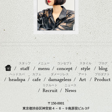
スタッフ
メニュー
コンセプト
スタイル
ブログ
staff
menu
concept
style
blog
ヘッドスパ
カフェ
ダメージレス
アート
プロダクト
headspa
cafe
damageless
Art
Product
リクルート
ニュース
Recruit
News
〒150-0001
東京都渋谷区神宮前４－６－９南原宿ビル３F