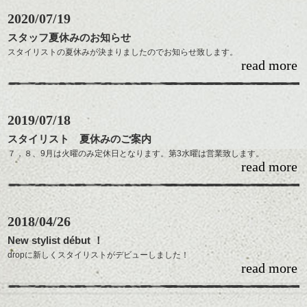
2020/07/19
スタッフ夏休みのお知らせ
スタイリストの夏休みが決まりましたのでお知らせ致します。
read more
伊藤 ８月２５日（火）～２８日（金）
木島 ８月１１日（火）～１３日（木）
水野 ８月１７日（月）～２０日（木）
2019/07/18
柴田 ８月１１日（火）～１４日（金）
林 ８月 ３日（月）～ ７日（金）
スタイリスト 夏休みのご案内
舘洞 ９月 ７日（月）～１１日（金）
７，８、9月は火曜のみ定休日となります。第3水曜は営業致します。
須田 ８月２５日（火）～２８日（金）
read more
スタイリスト夏休みのご案内です。
・Itoh 8月5日（月）～7日（水）、8月26日（月）～28日（水）
お休みの前後はご予約が混み合うかもしれませんので、お早めにご予約
・Kijima 8月13日（火）～16日（金）
頂けるようお願い申しあげます。
2018/04/26
・Mizuno 8月19日（月）～21日（水）、9月9日（月）～12（木）
WEB予約
・Shibata 8月13日（火）～16日（金）
New stylist début ！
・Hayashi 7月1日（月）～5日（金）
dropに新しくスタイリストがデビューしました！
・Tatehora 7月26日（金）27（土）、9月17日（火）～20日（金）
read more
知ってる方も多いと思いますが、須田 かすみと申します。
・Suda 8月5日（月）、21日（水）、26日（月）～28日（水）
次世代の美容師として精進していきますので、
これからもdrop共々よろしくお願いいたします。
各スタイリスト、お休み前後の予約は混み合いますので、お早めにお願