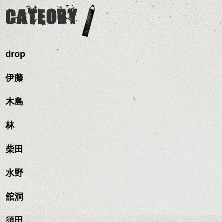
い致します。
CATEORY
WEB予約
はこちらからどうぞ！
ご予定が合わない場合は、お電話いただけると、お取りできる場合もご
ざいますのでご相談下さい。03－6804－6406
drop
伊藤
木島
林
柴田
水野
舘洞
須田