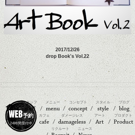
2017/12/26
drop Book's Vol.22
スタッフ
メニュー
コンセプト
スタイル
ブログ
staff
menu
concept
style
blog
WEB
予約
ヘッドスパ
カフェ
ダメージレス
アート
プロダクト
headspa
cafe
damageless
Art
Product
24時間受付中
リクルート
ニュース