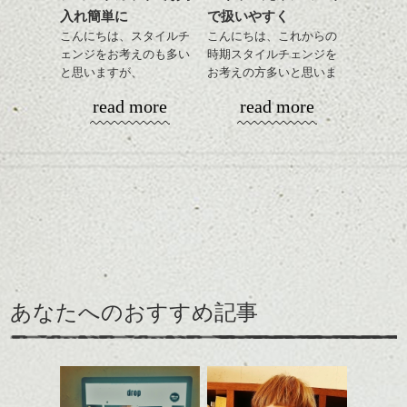
入れ簡単に
で扱いやすく
に。
こんにちは、スタイルチ
こんにちは、これからの
ェンジをお考えのも多い
時期スタイルチェンジを
と思いますが、
お考えの方多いと思いま
丸みショートでタイトに
す。
read more
read more
演出したスタイルもこれ
からの季節とてもおすす
コンパクトなフォルムが
めですね。
全体のバランスを良く見
せてくれる効果もあり、
前髪を軽めに調整し、フ
いろんなシーンに雰囲気
ナチュラルなベージュカ
ェイスラインのデザイン
をだしやすくスタイリン
ラーで全体にツヤと透明
ですっきりした印象にな
グも簡単で良いので朝の
カラーリングとの組み合
感をプラスして
るようカット。
時短にも◎
わせで質感に変化をつけ
質感も綺麗に見せやす
バックを短めにカットし
そんなショートカット。
ながら楽しむ事ができる
く。
全体のボリューム感がコ
のも
ンパクトになるようにす
軽めの前髪で透け感を演
とても良いところです。
スタイリング方法は全体
あなたへのおすすめ記事
るのが良い感じです。
出できるので、
ダークトーンの色味でク
をドライした後、
この時期とてもおすすめ
ールに演出するのもおす
ワックスとオイルを混ぜ
ですよ。
すめですよ。
ながらもみこみ、なじま
ナチュラルなトーンの色
せます。
ナチュラルなベージュカ
で柔らかさをプラスする
質感をかるくととのえな
ラーで全体にツヤと透明
のも良いですね。