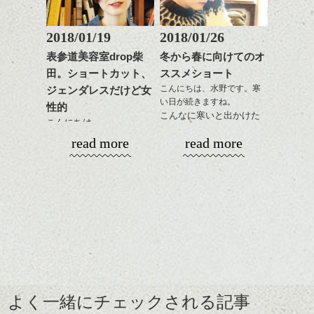
に！
整えるだけですよ。
るのではないでしょう
か？
2018/01/19
2018/01/26
ひきつづきミニマムヘア
これからのスタイルチェ
で、
表参道美容室drop柴
冬から春に向けてのオ
ンジの事等
今回はマッシュ(っぽい!)
田。ショートカット、
ススメショート
是非なんでもご相談して
ショートカットの話。
こんにちは、水野です。寒
ジェンダレスだけど女
下さい。
い日が続きますね。
お待ちしております
性的
こんなに寒いと出かけた
こんにちは。
くなくなります。
シバタ
ハンサムショート／ヘッド
read more
read more
なのでおうちで暖かくし
スパ／伸びても目立たない
春に向けて！
てまったりと過ごす冬
ヘアカラー/ハイライト/ダブ
いろいろ考える頃です
に、そしてこれからの春
ルカラー/髪質改善/TOKIOト
ね、髪型の事とか
を少し意識したスタイル
リートメント/ブリーチ/イン
まだ寒いですが。
をご紹介。
ナーカラー/イルミナカラー/
ミニボブ/抜け感ショート/バ
ショートカット～ボブの
レイヤージュ/縮毛矯正
レングスで良い感じなヘ
えりあしはコンパクトに
アーもこれからの季節お
してざっくりとしたニッ
すすめです。
トにもバランスよく合う
前髪長めで後髪短くだ
ここ最近タイトでコンパ
ように。
と、抜け感のあるこなれ
クトなイメージのショー
よく一緒にチェックされる記事
緩いパーマがリラックス
た印象になって良いで
トが良い感じでしたが、
雰囲気にぴったり、ニッ