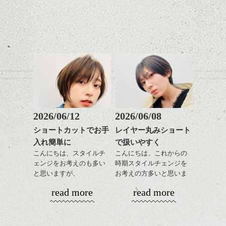
日のスタイリングも簡単
全体のバランスを良く見
お手入れ方法等、
さり気ない程度にハイラ
ンジ、似合うカラーリン
で良いですよ。
せてくれる効果もあり、
是非なんでもご相談して
イトをいれるのもおすす
グの事やお手入れ方法な
いろんなシーンに雰囲気
下さいね。
め。
ど
をだしやすくスタイリン
お待ちしております。
是非なんでもご相談して
あご下のラインでやや長
グも簡単で良いので朝の
スタイリングも簡単で、
下さいね。
さを残したボブは雰囲気
時短にも◎
ワックスとオイル、バー
も出しやすくていろいろ
そんなショートカット。
シバタ
ム等の質感を調整しやす
シバタ
な方に
いものを全体になじませ
おすすめですね。
軽めの前髪で透け感を演
ながら
前髪もやや重めにカット
出できるので、
整えるだけですよ。
してラインを強調するの
この時期とてもおすすめ
もこれからは良い感じで
ですよ。
2026/06/12
2026/06/08
す、
これからのスタイルチェ
ショートカットでお手
レイヤー丸みショート
目元が引き締まった印象
ンジの事等
入れ簡単に
で扱いやすく
に。
是非なんでもご相談して
こんにちは、スタイルチ
こんにちは、これからの
下さい。
ェンジをお考えのも多い
時期スタイルチェンジを
お待ちしております
と思いますが、
お考えの方多いと思いま
丸みショートでタイトに
す。
シバタ
ハンサムショート／ヘッド
read more
read more
演出したスタイルもこれ
スパ／伸びても目立たない
からの季節とてもおすす
コンパクトなフォルムが
ヘアカラー/ハイライト/ダブ
めですね。
全体のバランスを良く見
ルカラー/髪質改善/TOKIOト
せてくれる効果もあり、
リートメント/ブリーチ/イン