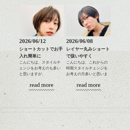
もいいですよ。
さを残したボブは雰囲気
時短にも◎
バックのフォルムをしっ
も出しやすくていろいろ
そんなショートカット。
かり残してカット、お洒
な方に
落系の女性に合います。
おすすめですね。
軽めの前髪で透け感を演
またジェンダレスなライ
前髪もやや重めにカット
出できるので、
ンでもあるので、これく
してラインを強調するの
この時期とてもおすすめ
らいの感じって中性的な
もこれからは良い感じで
ですよ。
2026/06/12
2026/06/08
メンズにも似合いそうで
す、
耳だしするとメリハリが
すよね。
ショートカットでお手
レイヤー丸みショート
目元が引き締まった印象
ついて良い感じです。
入れ簡単に
で扱いやすく
に。
スタイリングはとても簡
今回はそんな感じで、
単でワックスやセラムを
こんにちは、スタイルチ
こんにちは、これからの
春のヘアスタイル是非ご
全体に手ぐししながら広
ェンジをお考えのも多い
時期スタイルチェンジを
相談して下さい。
げるだけ、
と思いますが、
お考えの方多いと思いま
ストレートにしたりクセ
丸みショートでタイトに
す。
シバタ
read more
read more
毛を活かしたり、気分で
演出したスタイルもこれ
楽しめるのもいいです
からの季節とてもおすす
コンパクトなフォルムが
ね。
めですね。
全体のバランスを良く見
せてくれる効果もあり、
カラーはグレージュやブ
前髪を軽めに調整し、フ
いろんなシーンに雰囲気
ナチュラルなベージュカ
ルージュ等もおすすめで
ェイスラインのデザイン
をだしやすくスタイリン
ラーで全体にツヤと透明
すが、
ですっきりした印象にな
グも簡単で良いので朝の
カラーリングとの組み合
感をプラスして
90's後半から2000's前半に
るようカット。
時短にも◎
わせで質感に変化をつけ
質感も綺麗に見せやす