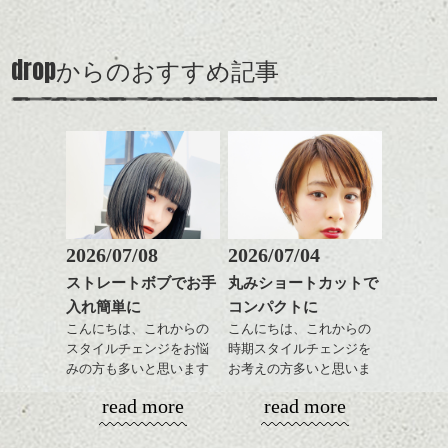
多く見られたいわゆる茶
バックを短めにカットし
そんなショートカット。
ながら楽しむ事ができる
く。
髪、のアップグレード版
全体のボリューム感がコ
のも
も個人的には良いと思い
ンパクトになるようにす
軽めの前髪で透け感を演
とても良いところです。
スタイリング方法は全体
drop
ます。
からのおすすめ記事
るのが良い感じです。
出できるので、
ダークトーンの色味でク
をドライした後、
スタイルの事やカラーリ
この時期とてもおすすめ
ールに演出するのもおす
ワックスとオイルを混ぜ
ングの事などなんでもご
ですよ。
すめですよ。
ながらもみこみ、なじま
相談して下さい！では
ナチュラルなトーンの色
せます。
ナチュラルなベージュカ
で柔らかさをプラスする
質感をかるくととのえな
シバタ
ラーで全体にツヤと透明
のも良いですね。
がら耳かけアレンジする
感をプラスして
のも良い感じです。
質感も綺麗に見せやす
またクセ毛の方は質感調
く。
整のストレートパーマで
これからのスタイルチェ
髪質改善すると
2026/07/08
2026/07/04
ンジ、似合うカラーリン
スタイリング方法は全体
更に扱いやすくなるので
グの事やお手入れ方法な
ストレートボブでお手
丸みショートカットで
をドライした後、
おすすめです。
ど
入れ簡単に
コンパクトに
ワックスとオイルを混ぜ
いつものスタイリングが
ベージュ系等の肌を綺麗
是非なんでもご相談して
ながらもみこみ、なじま
こんにちは、これからの
こんにちは、これからの
ドライした後オイルやワ
に見せる効果のあるカラ
下さいね。
せます。
スタイルチェンジをお悩
時期スタイルチェンジを
ックスをなじませるだけ
ーリングをプラスして透
質感をかるくととのえな
みの方も多いと思います
お考えの方多いと思いま
に。
明感を表現すると
シバタ
がら耳かけアレンジする
が、
す。
更に雰囲気が出やすくな
read more
read more
のも良い感じです。
やっぱりボブでお手入れ
これからのスタイルチェ
って毎日のお手入れも簡
しやすいスタイルだと毎
コンパクトなフォルムが
ンジの事、髪質に合った
単になりますよ。
これからのスタイルチェ