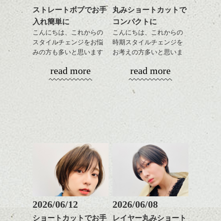
ストレートボブでお手
丸みショートカットで
入れ簡単に
コンパクトに
こんにちは、これからの
こんにちは、これからの
スタイルチェンジをお悩
時期スタイルチェンジを
みの方も多いと思います
お考えの方多いと思いま
が、
す。
read more
read more
やっぱりボブでお手入れ
しやすいスタイルだと毎
コンパクトなフォルムが
日のスタイリングも簡単
全体のバランスを良く見
で良いですよ。
せてくれる効果もあり、
いろんなシーンに雰囲気
をだしやすくスタイリン
あご下のラインでやや長
グも簡単で良いので朝の
さを残したボブは雰囲気
時短にも◎
も出しやすくていろいろ
そんなショートカット。
な方に
おすすめですね。
軽めの前髪で透け感を演
前髪もやや重めにカット
出できるので、
してラインを強調するの
この時期とてもおすすめ
もこれからは良い感じで
ですよ。
2026/06/12
2026/06/08
す、
ショートカットでお手
レイヤー丸みショート
目元が引き締まった印象