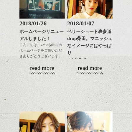
がら耳かけアレンジする
感をプラスして
のも良い感じです。
質感も綺麗に見せやす
またクセ毛の方は質感調
く。
整のストレートパーマで
これからのスタイルチェ
髪質改善すると
2018/01/26
2018/01/07
ンジ、似合うカラーリン
スタイリング方法は全体
更に扱いやすくなるので
グの事やお手入れ方法な
ホームページリニュー
ベリーショート表参道
をドライした後、
おすすめです。
ど
アルしました！
drop柴田。マニッシュ
ワックスとオイルを混ぜ
いつものスタイリングが
ベージュ系等の肌を綺麗
是非なんでもご相談して
ながらもみこみ、なじま
こんにちは、いつもdropの
なイメージにはやっぱ
ドライした後オイルやワ
に見せる効果のあるカラ
下さいね。
ホームページをご覧いただ
せます。
ックスをなじませるだけ
ーリングをプラスして透
り
きありがとうございます。
質感をかるくととのえな
に。
明感を表現すると
こんにちは、
シバタ
がら耳かけアレンジする
更に雰囲気が出やすくな
read more
read more
１５周年と移転に合わ
のも良い感じです。
これからのスタイルチェ
って毎日のお手入れも簡
明けましておめでとうご
せ、少しばかり遅くなり
ンジの事、髪質に合った
単になりますよ。
ざいます。今年も宜しく
ましたがHPもリニューア
これからのスタイルチェ
お手入れ方法等、
さり気ない程度にハイラ
お願い致します！
ル致しました。
ンジ、似合うカラーリン
是非なんでもご相談して
イトをいれるのもおすす
2018年になってもう一週
グの事やお手入れ方法な
下さいね。
め。
間、
今回もdropらしく、かっ
ど
お待ちしております。
平成30年というのもなん
こ良いHPに仕上がりまし
是非なんでもご相談して
スタイリングも簡単で、
かとても新しい感じがし
たのでいろいろ見て下さ
下さいね。
ワックスとオイル、バー
ますね。
いね。
シバタ
ム等の質感を調整しやす
シバタ
いものを全体になじませ
ヘアーも雰囲気を変えた
今後の更新もお楽しみ
ながら
い、なんていう方結構い