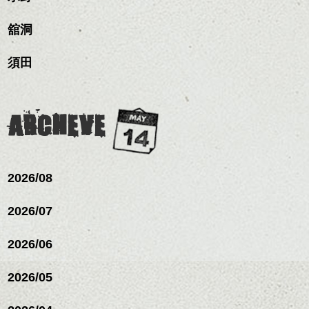
リートメント/ブリーチ/イン
質感をかるくととのえな
ハンサムショート／ヘッド
に。
明感を表現すると
シバタ
ナーカラー/イルミナカラー/
がら耳かけアレンジする
スパ／伸びても目立たない
更に雰囲気が出やすくな
舘洞
ミニボブ/抜け感ショート/バ
のも良い感じです。
ヘアカラー/ハイライト/ダブ
これからのスタイルチェ
って毎日のお手入れも簡
レイヤージュ/縮毛矯正
ルカラー/髪質改善/TOKIOト
ンジの事、髪質に合った
単になりますよ。
これからのスタイルチェ
須田
リートメント/ブリーチ/イン
お手入れ方法等、
さり気ない程度にハイラ
ンジ、似合うカラーリン
ナーカラー/イルミナカラー/
是非なんでもご相談して
イトをいれるのもおすす
グの事やお手入れ方法な
ミニボブ/抜け感ショート/バ
下さいね。
め。
ど
レイヤージュ/縮毛矯
お待ちしております。
是非なんでもご相談して
ARCHEVE
スタイリングも簡単で、
下さいね。
ワックスとオイル、バー
シバタ
ム等の質感を調整しやす
シバタ
いものを全体になじませ
ながら
2026/08
整えるだけですよ。
2026/07
これからのスタイルチェ
2026/06
ンジの事等
是非なんでもご相談して
下さい。
2026/05
お待ちしております