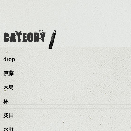
前髪を軽めに調整し、フ
いろんなシーンに雰囲気
ナーカラー/イルミナカラー/
ナチュラルなベージュカ
ェイスラインのデザイン
をだしやすくスタイリン
ミニボブ/抜け感ショート/バ
ラーで全体にツヤと透明
ですっきりした印象にな
グも簡単で良いので朝の
カラーリングとの組み合
レイヤージュ/縮毛矯正
感をプラスして
るようカット。
時短にも◎
わせで質感に変化をつけ
質感も綺麗に見せやす
バックを短めにカットし
そんなショートカット。
ながら楽しむ事ができる
く。
全体のボリューム感がコ
CATEORY
のも
ンパクトになるようにす
軽めの前髪で透け感を演
とても良いところです。
スタイリング方法は全体
るのが良い感じです。
出できるので、
ダークトーンの色味でク
をドライした後、
この時期とてもおすすめ
ールに演出するのもおす
ワックスとオイルを混ぜ
ですよ。
すめですよ。
drop
ながらもみこみ、なじま
ナチュラルなトーンの色
せます。
ナチュラルなベージュカ
で柔らかさをプラスする
質感をかるくととのえな
伊藤
ラーで全体にツヤと透明
のも良いですね。
がら耳かけアレンジする
感をプラスして
のも良い感じです。
質感も綺麗に見せやす
木島
またクセ毛の方は質感調
く。
整のストレートパーマで
これからのスタイルチェ
髪質改善すると
林
ンジ、似合うカラーリン
スタイリング方法は全体
更に扱いやすくなるので
グの事やお手入れ方法な
ハンサムショート／ヘッド
をドライした後、
おすすめです。
ど
柴田
スパ／伸びても目立たない
ワックスとオイルを混ぜ
いつものスタイリングが
ベージュ系等の肌を綺麗
是非なんでもご相談して
ヘアカラー/ハイライト/ダブ
ながらもみこみ、なじま
ドライした後オイルやワ
に見せる効果のあるカラ
下さいね。
ルカラー/髪質改善/TOKIOト
せます。
ックスをなじませるだけ
水野
ーリングをプラスして透