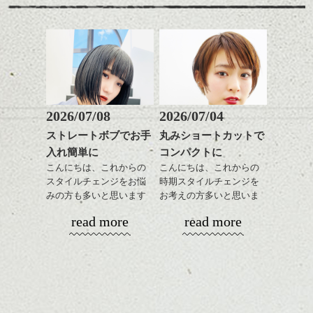
す。
そこに相反するボリュー
トとコンパクトなショー
カラーは薄いパープル系
ム感がミックスされてた
トパーマおすすめです。
に明るめグレージュのハ
りフォルムが際立つと春
パーマそして春はパーマ
イライトをプラスしてツ
に向けていい感じだと思
が似合う季節、柔らかく
ヤと軽さを。
いますよ。
ふわっとしたイメージに
↑こんなふうにフロント部
したくなりませんか？
分をややフォルミーに見
せて
ショートでパーマは抵抗
2026/07/08
2026/07/04
前からみるとマッシュな
ある方も多いかと思いま
ストレートボブでお手
丸みショートカットで
感じ
すがアウトラインや耳下
ハンサムショート／ヘッド
入れ簡単に
コンパクトに
は極弱にトップは大きめ
スパ／伸びても目立たない
↓サイドから見るとタイト
でしっかりと、頭の箇所
ヘアカラー/ハイライト/ダブ
こんにちは、これからの
こんにちは、これからの
なクラシックショート
で強さをコントロールし
ルカラー/髪質改善/TOKIOト
スタイルチェンジをお悩
時期スタイルチェンジを
風。
てかけたらスタイリング
リートメント/ブリーチ/イン
みの方も多いと思います
お考えの方多いと思いま
ハンサムショート／ヘッド
モノトーンでパリッとし
もしやすく失敗しないで
ナーカラー/イルミナカラー/
が、
す。
スパ／伸びても目立たない
read more
read more
たファッションとも相性
す。髪質によってはかけ
ミニボブ/抜け感ショート/バ
やっぱりボブでお手入れ
ヘアカラー/ハイライト/ダブ
◎
なくていい箇所もありま
レイヤージュ/縮毛矯正
しやすいスタイルだと毎
コンパクトなフォルムが
ルカラー/髪質改善/TOKIOト
かきあげたり、パートを
す。
日のスタイリングも簡単
全体のバランスを良く見
リートメント/ブリーチ/イン
変えたりと前が長いとな
で良いですよ。
せてくれる効果もあり、
ナーカラー/イルミナカラー/
にかとアレンジも効きや
気になる方はぜひご相談
いろんなシーンに雰囲気
ミニボブ/抜け感ショート/バ
すいので
下さい。
をだしやすくスタイリン
レイヤージュ/縮毛矯
毎日の気分で楽しめるの
あご下のラインでやや長
グも簡単で良いので朝の