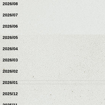
ながら
2026/08
整えるだけですよ。
2026/07
これからのスタイルチェ
2026/06
ンジの事等
是非なんでもご相談して
下さい。
2026/05
お待ちしております
2026/04
シバタ
ハンサムショート／ヘッド
スパ／伸びても目立たない
2026/03
ヘアカラー/ハイライト/ダブ
ルカラー/髪質改善/TOKIOト
リートメント/ブリーチ/イン
2026/02
ナーカラー/イルミナカラー/
ミニボブ/抜け感ショート/バ
2026/01
レイヤージュ/縮毛矯正
2025/12
2025/11