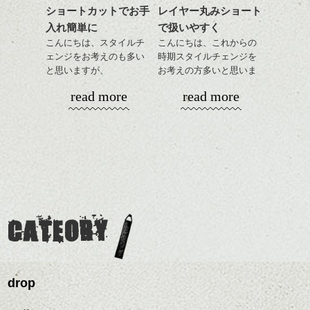
これからのスタイルチェ
ショートカットでお手
レイヤー丸みショート
目元が引き締まった印象
ンジの事等
入れ簡単に
で扱いやすく
に。
是非なんでもご相談して
こんにちは、スタイルチ
こんにちは、これからの
下さい。
ェンジをお考えのも多い
時期スタイルチェンジを
お待ちしております
と思いますが、
お考えの方多いと思いま
丸みショートでタイトに
す。
シバタ
ハンサムショート／ヘッド
read more
read more
演出したスタイルもこれ
スパ／伸びても目立たない
からの季節とてもおすす
コンパクトなフォルムが
ヘアカラー/ハイライト/ダブ
めですね。
全体のバランスを良く見
ルカラー/髪質改善/TOKIOト
せてくれる効果もあり、
リートメント/ブリーチ/イン
前髪を軽めに調整し、フ
いろんなシーンに雰囲気
ナーカラー/イルミナカラー/
ナチュラルなベージュカ
ェイスラインのデザイン
をだしやすくスタイリン
ミニボブ/抜け感ショート/バ
ラーで全体にツヤと透明
ですっきりした印象にな
グも簡単で良いので朝の
カラーリングとの組み合
レイヤージュ/縮毛矯正
感をプラスして
るようカット。
時短にも◎
わせで質感に変化をつけ
質感も綺麗に見せやす
バックを短めにカットし
そんなショートカット。
ながら楽しむ事ができる
く。
全体のボリューム感がコ
CATEORY
のも
ンパクトになるようにす
軽めの前髪で透け感を演
とても良いところです。
スタイリング方法は全体
るのが良い感じです。
出できるので、
ダークトーンの色味でク
をドライした後、
この時期とてもおすすめ
ールに演出するのもおす
ワックスとオイルを混ぜ
ですよ。
すめですよ。
drop
ながらもみこみ、なじま
ナチュラルなトーンの色
せます。
ナチュラルなベージュカ
で柔らかさをプラスする