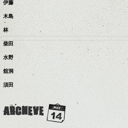
質感をかるくととのえな
伊藤
ラーで全体にツヤと透明
のも良いですね。
がら耳かけアレンジする
感をプラスして
のも良い感じです。
質感も綺麗に見せやす
木島
またクセ毛の方は質感調
く。
整のストレートパーマで
これからのスタイルチェ
髪質改善すると
林
ンジ、似合うカラーリン
スタイリング方法は全体
更に扱いやすくなるので
グの事やお手入れ方法な
ハンサムショート／ヘッド
をドライした後、
おすすめです。
ど
柴田
スパ／伸びても目立たない
ワックスとオイルを混ぜ
いつものスタイリングが
ベージュ系等の肌を綺麗
是非なんでもご相談して
ヘアカラー/ハイライト/ダブ
ながらもみこみ、なじま
ドライした後オイルやワ
に見せる効果のあるカラ
下さいね。
ルカラー/髪質改善/TOKIOト
せます。
ックスをなじませるだけ
水野
ーリングをプラスして透
リートメント/ブリーチ/イン
質感をかるくととのえな
ハンサムショート／ヘッド
に。
明感を表現すると
シバタ
ナーカラー/イルミナカラー/
がら耳かけアレンジする
スパ／伸びても目立たない
更に雰囲気が出やすくな
舘洞
ミニボブ/抜け感ショート/バ
のも良い感じです。
ヘアカラー/ハイライト/ダブ
これからのスタイルチェ
って毎日のお手入れも簡
レイヤージュ/縮毛矯正
ルカラー/髪質改善/TOKIOト
ンジの事、髪質に合った
単になりますよ。
これからのスタイルチェ
須田
リートメント/ブリーチ/イン
お手入れ方法等、
さり気ない程度にハイラ
ンジ、似合うカラーリン
ナーカラー/イルミナカラー/
是非なんでもご相談して
イトをいれるのもおすす
グの事やお手入れ方法な
ミニボブ/抜け感ショート/バ
下さいね。
め。
ど
レイヤージュ/縮毛矯
お待ちしております。
是非なんでもご相談して
ARCHEVE
スタイリングも簡単で、
下さいね。
ワックスとオイル、バー
シバタ
ム等の質感を調整しやす
シバタ
いものを全体になじませ