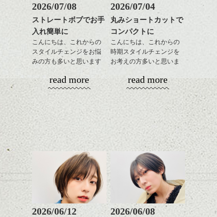
髪質改善すると
2026/07/08
2026/07/04
ンジ、似合うカラーリン
スタイリング方法は全体
更に扱いやすくなるので
グの事やお手入れ方法な
ストレートボブでお手
丸みショートカットで
をドライした後、
おすすめです。
ど
入れ簡単に
コンパクトに
ワックスとオイルを混ぜ
いつものスタイリングが
ベージュ系等の肌を綺麗
是非なんでもご相談して
ながらもみこみ、なじま
こんにちは、これからの
こんにちは、これからの
ドライした後オイルやワ
に見せる効果のあるカラ
下さいね。
せます。
スタイルチェンジをお悩
時期スタイルチェンジを
ックスをなじませるだけ
ーリングをプラスして透
質感をかるくととのえな
みの方も多いと思います
お考えの方多いと思いま
に。
明感を表現すると
シバタ
がら耳かけアレンジする
が、
す。
更に雰囲気が出やすくな
read more
read more
のも良い感じです。
やっぱりボブでお手入れ
これからのスタイルチェ
って毎日のお手入れも簡
しやすいスタイルだと毎
コンパクトなフォルムが
ンジの事、髪質に合った
単になりますよ。
これからのスタイルチェ
日のスタイリングも簡単
全体のバランスを良く見
お手入れ方法等、
さり気ない程度にハイラ
ンジ、似合うカラーリン
で良いですよ。
せてくれる効果もあり、
是非なんでもご相談して
イトをいれるのもおすす
グの事やお手入れ方法な
いろんなシーンに雰囲気
下さいね。
め。
ど
をだしやすくスタイリン
お待ちしております。
是非なんでもご相談して
あご下のラインでやや長
グも簡単で良いので朝の
スタイリングも簡単で、
下さいね。
さを残したボブは雰囲気
時短にも◎
ワックスとオイル、バー
も出しやすくていろいろ
そんなショートカット。
シバタ
ム等の質感を調整しやす
シバタ
な方に
いものを全体になじませ
おすすめですね。
軽めの前髪で透け感を演
ながら
前髪もやや重めにカット
出できるので、
整えるだけですよ。
してラインを強調するの
この時期とてもおすすめ
もこれからは良い感じで
ですよ。
2026/06/12
2026/06/08
す、