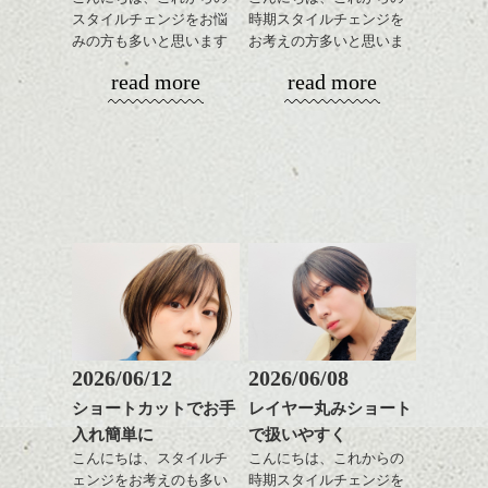
なクラシックショート
で強さをコントロールし
ルカラー/髪質改善/TOKIOト
スタイルチェンジをお悩
時期スタイルチェンジを
風。
てかけたらスタイリング
リートメント/ブリーチ/イン
みの方も多いと思います
お考えの方多いと思いま
ハンサムショート／ヘッド
モノトーンでパリッとし
もしやすく失敗しないで
ナーカラー/イルミナカラー/
が、
す。
スパ／伸びても目立たない
read more
read more
たファッションとも相性
す。髪質によってはかけ
ミニボブ/抜け感ショート/バ
やっぱりボブでお手入れ
ヘアカラー/ハイライト/ダブ
◎
なくていい箇所もありま
レイヤージュ/縮毛矯正
しやすいスタイルだと毎
コンパクトなフォルムが
ルカラー/髪質改善/TOKIOト
かきあげたり、パートを
す。
日のスタイリングも簡単
全体のバランスを良く見
リートメント/ブリーチ/イン
変えたりと前が長いとな
で良いですよ。
せてくれる効果もあり、
ナーカラー/イルミナカラー/
にかとアレンジも効きや
気になる方はぜひご相談
いろんなシーンに雰囲気
ミニボブ/抜け感ショート/バ
すいので
下さい。
をだしやすくスタイリン
レイヤージュ/縮毛矯
毎日の気分で楽しめるの
あご下のラインでやや長
グも簡単で良いので朝の
もいいですよ。
さを残したボブは雰囲気
時短にも◎
バックのフォルムをしっ
も出しやすくていろいろ
そんなショートカット。
かり残してカット、お洒
な方に
落系の女性に合います。
おすすめですね。
軽めの前髪で透け感を演
またジェンダレスなライ
前髪もやや重めにカット
出できるので、
ンでもあるので、これく
してラインを強調するの
この時期とてもおすすめ
らいの感じって中性的な
もこれからは良い感じで
ですよ。
2026/06/12
2026/06/08
メンズにも似合いそうで
す、
耳だしするとメリハリが
すよね。
ショートカットでお手
レイヤー丸みショート
目元が引き締まった印象
ついて良い感じです。
入れ簡単に
で扱いやすく
に。
スタイリングはとても簡
今回はそんな感じで、
単でワックスやセラムを
こんにちは、スタイルチ
こんにちは、これからの
春のヘアスタイル是非ご
全体に手ぐししながら広
ェンジをお考えのも多い
時期スタイルチェンジを