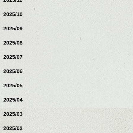
2025/10
2025/09
2025/08
2025/07
ハンサムショート／ヘッド
2025/06
スパ／伸びても目立たない
ヘアカラー/ハイライト/ダブ
ルカラー/髪質改善/TOKIOト
2025/05
リートメント/ブリーチ/イン
ハンサムショート／ヘッド
ナーカラー/イルミナカラー/
スパ／伸びても目立たない
2025/04
ミニボブ/抜け感ショート/バ
ヘアカラー/ハイライト/ダブ
レイヤージュ/縮毛矯正
ルカラー/髪質改善/TOKIOト
2025/03
リートメント/ブリーチ/イン
ナーカラー/イルミナカラー/
ミニボブ/抜け感ショート/バ
2025/02
レイヤージュ/縮毛矯