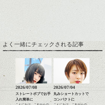
に、そしてこれからの春
ルカラー/髪質改善/TOKIOト
ね、髪型の事とか
を少し意識したスタイル
リートメント/ブリーチ/イン
まだ寒いですが。
をご紹介。
ナーカラー/イルミナカラー/
ミニボブ/抜け感ショート/バ
ショートカット～ボブの
レイヤージュ/縮毛矯正
レングスで良い感じなヘ
えりあしはコンパクトに
アーもこれからの季節お
してざっくりとしたニッ
すすめです。
トにもバランスよく合う
前髪長めで後髪短くだ
ここ最近タイトでコンパ
ように。
と、抜け感のあるこなれ
クトなイメージのショー
よく一緒にチェックされる記事
緩いパーマがリラックス
た印象になって良いで
トが良い感じでしたが、
雰囲気にぴったり、ニッ
す。
そこに相反するボリュー
トとコンパクトなショー
カラーは薄いパープル系
ム感がミックスされてた
トパーマおすすめです。
に明るめグレージュのハ
りフォルムが際立つと春
パーマそして春はパーマ
イライトをプラスしてツ
に向けていい感じだと思
が似合う季節、柔らかく
ヤと軽さを。
いますよ。
ふわっとしたイメージに
↑こんなふうにフロント部
したくなりませんか？
分をややフォルミーに見
せて
ショートでパーマは抵抗
2026/07/08
2026/07/04
前からみるとマッシュな
ある方も多いかと思いま
ストレートボブでお手
丸みショートカットで
感じ
すがアウトラインや耳下
ハンサムショート／ヘッド
入れ簡単に
コンパクトに
は極弱にトップは大きめ
スパ／伸びても目立たない
↓サイドから見るとタイト
でしっかりと、頭の箇所
ヘアカラー/ハイライト/ダブ
こんにちは、これからの
こんにちは、これからの