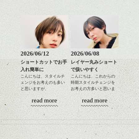
をだしやすくスタイリン
あご下のラインでやや長
グも簡単で良いので朝の
さを残したボブは雰囲気
時短にも◎
も出しやすくていろいろ
そんなショートカット。
な方に
おすすめですね。
軽めの前髪で透け感を演
前髪もやや重めにカット
出できるので、
してラインを強調するの
この時期とてもおすすめ
もこれからは良い感じで
ですよ。
2026/06/12
2026/06/08
す、
ショートカットでお手
レイヤー丸みショート
目元が引き締まった印象
入れ簡単に
で扱いやすく
に。
こんにちは、スタイルチ
こんにちは、これからの
ェンジをお考えのも多い
時期スタイルチェンジを
と思いますが、
お考えの方多いと思いま
丸みショートでタイトに
す。
read more
read more
演出したスタイルもこれ
からの季節とてもおすす
コンパクトなフォルムが
めですね。
全体のバランスを良く見
せてくれる効果もあり、
前髪を軽めに調整し、フ
いろんなシーンに雰囲気
ナチュラルなベージュカ
ェイスラインのデザイン
をだしやすくスタイリン
ラーで全体にツヤと透明
ですっきりした印象にな
グも簡単で良いので朝の