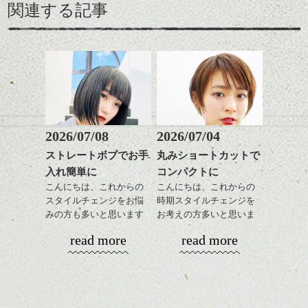
関連する記事
2026/07/08
2026/07/04
ストレートボブでお手
丸みショートカットで
入れ簡単に
コンパクトに
こんにちは、これからの
こんにちは、これからの
スタイルチェンジをお悩
時期スタイルチェンジを
みの方も多いと思います
お考えの方多いと思いま
が、
す。
read more
read more
やっぱりボブでお手入れ
しやすいスタイルだと毎
コンパクトなフォルムが
日のスタイリングも簡単
全体のバランスを良く見
で良いですよ。
せてくれる効果もあり、
いろんなシーンに雰囲気