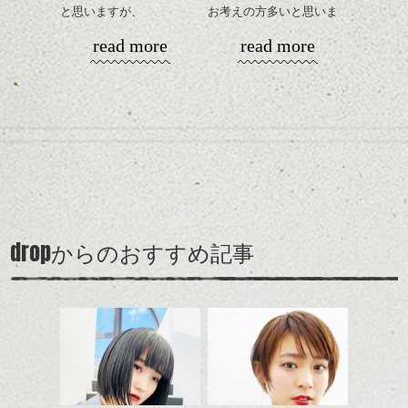
相談して下さい。
げるだけ、
と思いますが、
お考えの方多いと思いま
ストレートにしたりクセ
丸みショートでタイトに
す。
シバタ
read more
read more
毛を活かしたり、気分で
演出したスタイルもこれ
楽しめるのもいいです
からの季節とてもおすす
コンパクトなフォルムが
ね。
めですね。
全体のバランスを良く見
せてくれる効果もあり、
カラーはグレージュやブ
前髪を軽めに調整し、フ
いろんなシーンに雰囲気
ナチュラルなベージュカ
ルージュ等もおすすめで
ェイスラインのデザイン
をだしやすくスタイリン
ラーで全体にツヤと透明
すが、
ですっきりした印象にな
グも簡単で良いので朝の
カラーリングとの組み合
感をプラスして
90's後半から2000's前半に
るようカット。
時短にも◎
わせで質感に変化をつけ
質感も綺麗に見せやす
多く見られたいわゆる茶
バックを短めにカットし
そんなショートカット。
ながら楽しむ事ができる
く。
髪、のアップグレード版
全体のボリューム感がコ
のも
も個人的には良いと思い
ンパクトになるようにす
軽めの前髪で透け感を演
とても良いところです。
スタイリング方法は全体
drop
ます。
からのおすすめ記事
るのが良い感じです。
出できるので、
ダークトーンの色味でク
をドライした後、
スタイルの事やカラーリ
この時期とてもおすすめ
ールに演出するのもおす
ワックスとオイルを混ぜ
ングの事などなんでもご
ですよ。
すめですよ。
ながらもみこみ、なじま
相談して下さい！では
ナチュラルなトーンの色
せます。
ナチュラルなベージュカ
で柔らかさをプラスする
質感をかるくととのえな
シバタ
ラーで全体にツヤと透明
のも良いですね。
がら耳かけアレンジする
感をプラスして
のも良い感じです。
質感も綺麗に見せやす
またクセ毛の方は質感調
く。
整のストレートパーマで
これからのスタイルチェ