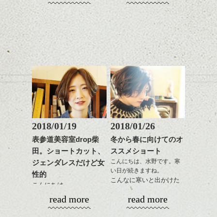
せ、少しばかり遅くなり
ンジの事、髪質に合った
単になりますよ。
ざいます。今年も宜しく
ましたがHPもリニューア
これからのスタイルチェ
お手入れ方法等、
さり気ない程度にハイラ
お願い致します！
ル致しました。
ンジ、似合うカラーリン
是非なんでもご相談して
イトをいれるのもおすす
2018年になってもう一週
グの事やお手入れ方法な
下さいね。
め。
間、
今回もdropらしく、かっ
ど
お待ちしております。
平成30年というのもなん
こ良いHPに仕上がりまし
是非なんでもご相談して
スタイリングも簡単で、
かとても新しい感じがし
たのでいろいろ見て下さ
下さいね。
ワックスとオイル、バー
ますね。
いね。
シバタ
ム等の質感を調整しやす
シバタ
いものを全体になじませ
ヘアーも雰囲気を変えた
今後の更新もお楽しみ
ながら
い、なんていう方結構い
に！
整えるだけですよ。
るのではないでしょう
か？
2018/01/19
2018/01/26
ひきつづきミニマムヘア
これからのスタイルチェ
で、
表参道美容室drop柴
冬から春に向けてのオ
ンジの事等
今回はマッシュ(っぽい!)
田。ショートカット、
ススメショート
是非なんでもご相談して
ショートカットの話。
こんにちは、水野です。寒
ジェンダレスだけど女
下さい。
い日が続きますね。
お待ちしております
性的
こんなに寒いと出かけた
こんにちは。
くなくなります。
シバタ
ハンサムショート／ヘッド
read more
read more
なのでおうちで暖かくし
スパ／伸びても目立たない
春に向けて！
てまったりと過ごす冬
ヘアカラー/ハイライト/ダブ
いろいろ考える頃です