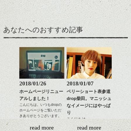
カラーリングとの組み合
感をプラスして
るようカット。
時短にも◎
わせで質感に変化をつけ
質感も綺麗に見せやす
バックを短めにカットし
そんなショートカット。
ながら楽しむ事ができる
く。
全体のボリューム感がコ
のも
ンパクトになるようにす
軽めの前髪で透け感を演
とても良いところです。
スタイリング方法は全体
あなたへのおすすめ記事
るのが良い感じです。
出できるので、
ダークトーンの色味でク
をドライした後、
この時期とてもおすすめ
ールに演出するのもおす
ワックスとオイルを混ぜ
ですよ。
すめですよ。
ながらもみこみ、なじま
ナチュラルなトーンの色
せます。
ナチュラルなベージュカ
で柔らかさをプラスする
質感をかるくととのえな
ラーで全体にツヤと透明
のも良いですね。
がら耳かけアレンジする
感をプラスして
のも良い感じです。
質感も綺麗に見せやす
またクセ毛の方は質感調
く。
整のストレートパーマで
これからのスタイルチェ
髪質改善すると
2018/01/26
2018/01/07
ンジ、似合うカラーリン
スタイリング方法は全体
更に扱いやすくなるので
グの事やお手入れ方法な
ホームページリニュー
ベリーショート表参道
をドライした後、
おすすめです。
ど
アルしました！
drop柴田。マニッシュ
ワックスとオイルを混ぜ
いつものスタイリングが
ベージュ系等の肌を綺麗
是非なんでもご相談して
ながらもみこみ、なじま
こんにちは、いつもdropの
なイメージにはやっぱ
ドライした後オイルやワ
に見せる効果のあるカラ
下さいね。
ホームページをご覧いただ
せます。
ックスをなじませるだけ
ーリングをプラスして透
り
きありがとうございます。
質感をかるくととのえな
に。
明感を表現すると
こんにちは、
シバタ
がら耳かけアレンジする
更に雰囲気が出やすくな
read more
read more
１５周年と移転に合わ
のも良い感じです。
これからのスタイルチェ
って毎日のお手入れも簡
明けましておめでとうご