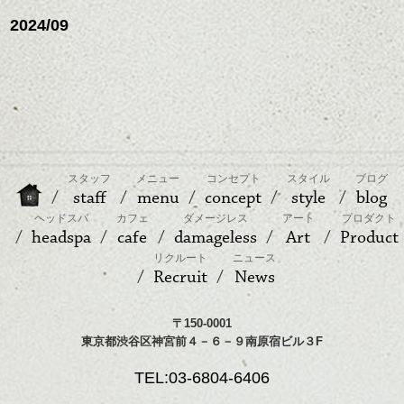
2024/09
スタッフ
メニュー
コンセプト
スタイル
ブログ
staff
menu
concept
style
blog
ヘッドスパ
カフェ
ダメージレス
アート
プロダクト
headspa
cafe
damageless
Art
Product
リクルート
ニュース
Recruit
News
〒150-0001
東京都渋谷区神宮前４－６－９南原宿ビル３F
TEL:03-6804-6406