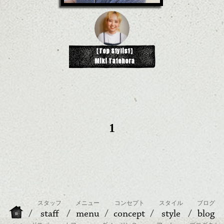
【Top Stylist】
Miki Tatehora
1
スタッフ
メニュー
コンセプト
スタイル
ブログ
staff
menu
concept
style
blog