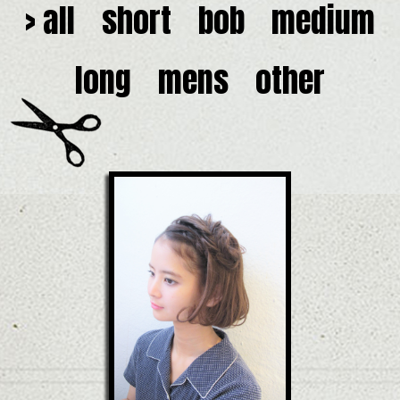
> all
short
bob
medium
long
mens
other