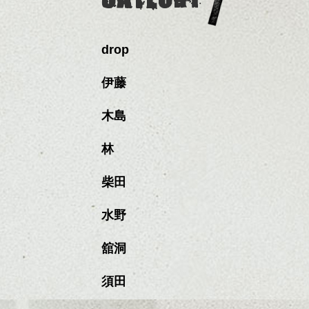
drop
伊藤
木島
林
柴田
水野
舘洞
須田