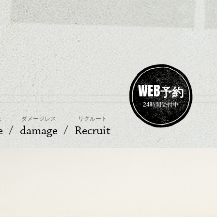
WEB
予約
24時間受付中
ェ
ダメージレス
リクルート
e
damage
Recruit