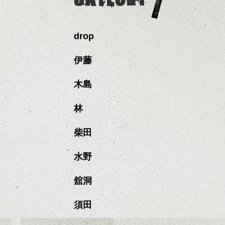
drop
伊藤
木島
林
柴田
水野
舘洞
須田