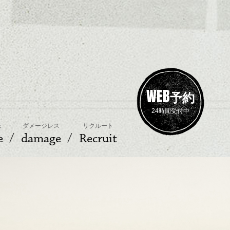
WEB
予約
24時間受付中
ェ
ダメージレス
リクルート
e
damage
Recruit