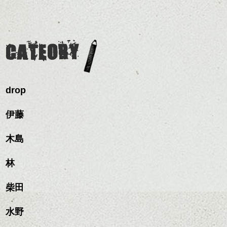
ェイスラインのデザイン
をだしやすくスタイリン
ミニボブ/抜け感ショート/バ
ラーで全体にツヤと透明
ですっきりした印象にな
グも簡単で良いので朝の
カラーリングとの組み合
レイヤージュ/縮毛矯正
感をプラスして
るようカット。
時短にも◎
わせで質感に変化をつけ
質感も綺麗に見せやす
バックを短めにカットし
そんなショートカット。
ながら楽しむ事ができる
く。
全体のボリューム感がコ
CATEORY
のも
ンパクトになるようにす
軽めの前髪で透け感を演
とても良いところです。
スタイリング方法は全体
るのが良い感じです。
出できるので、
ダークトーンの色味でク
をドライした後、
この時期とてもおすすめ
ールに演出するのもおす
ワックスとオイルを混ぜ
ですよ。
すめですよ。
drop
ながらもみこみ、なじま
ナチュラルなトーンの色
せます。
ナチュラルなベージュカ
で柔らかさをプラスする
＋＋＋＋＋＋＋＋＋＋＋＋＋＋＋＋＋＋＋
質感をかるくととのえな
伊藤
ラーで全体にツヤと透明
のも良いですね。
＋＋＋＋
がら耳かけアレンジする
感をプラスして
のも良い感じです。
質感も綺麗に見せやす
木島
またクセ毛の方は質感調
IPPEI ISHIHARA
く。
整のストレートパーマで
PHOTO EXHBITION
これからのスタイルチェ
髪質改善すると
林
ンジ、似合うカラーリン
スタイリング方法は全体
更に扱いやすくなるので
9/7～9/27 ＠fireking cafe
グの事やお手入れ方法な
ハンサムショート／ヘッド
をドライした後、
おすすめです。
ど
柴田
スパ／伸びても目立たない
ワックスとオイルを混ぜ
いつものスタイリングが
詳細はＨＰで。
ベージュ系等の肌を綺麗
是非なんでもご相談して
ヘアカラー/ハイライト/ダブ
ながらもみこみ、なじま
ドライした後オイルやワ
http://www.ishiharaippei.com/
に見せる効果のあるカラ
下さいね。
ルカラー/髪質改善/TOKIOト
せます。
ックスをなじませるだけ
水野
ーリングをプラスして透
リートメント/ブリーチ/イン
質感をかるくととのえな
ハンサムショート／ヘッド
に。
皆様、是非。
明感を表現すると
シバタ