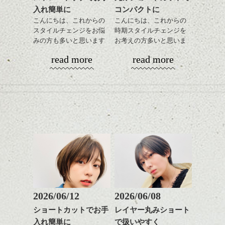
入れ簡単に
コンパクトに
こんにちは、これからの
こんにちは、これからの
スタイルチェンジをお悩
時期スタイルチェンジを
みの方も多いと思います
お考えの方多いと思いま
が、
す。
read more
read more
やっぱりボブでお手入れ
しやすいスタイルだと毎
コンパクトなフォルムが
日のスタイリングも簡単
全体のバランスを良く見
で良いですよ。
せてくれる効果もあり、
いろんなシーンに雰囲気
をだしやすくスタイリン
あご下のラインでやや長
グも簡単で良いので朝の
さを残したボブは雰囲気
時短にも◎
も出しやすくていろいろ
そんなショートカット。
な方に
おすすめですね。
軽めの前髪で透け感を演
前髪もやや重めにカット
出できるので、
してラインを強調するの
この時期とてもおすすめ
もこれからは良い感じで
ですよ。
2026/06/12
2026/06/08
す、
ショートカットでお手
レイヤー丸みショート
目元が引き締まった印象
入れ簡単に
で扱いやすく
に。