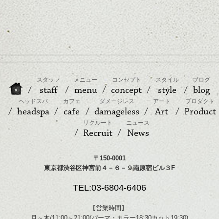
スタッフ
メニュー
コンセプト
スタイル
ブログ
staff
menu
concept
style
blog
ヘッドスパ
カフェ
ダメージレス
アート
プロダクト
headspa
cafe
damageless
Art
Product
リクルート
ニュース
Recruit
News
〒150-0001
東京都渋谷区神宮前４－６－９南原宿ビル３F
TEL:03-6804-6406
【営業時間】
月～木/11:00～21:00(パーマ・カラー18:30カット19:30)