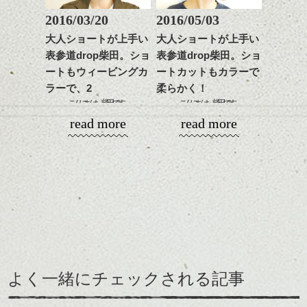
くと
2016/03/20
2016/05/03
ドライに仕上げてもいい感じ。
これからのスタイルチェ
軽く見せる事もできますね、
大人ショートが上手い
大人ショートが上手い
ンジの事等
表参道drop柴田。ショ
表参道drop柴田。ショ
是非なんでもご相談して
ートもウィービングカ
ートカットもカラーで
下さい。
お待ちしております
ラーで、2
柔らかく！
こんにちは、柴田です。
こんにちは、柴田です。
シバタ
ハンサムショート／ヘッド
暖かくなってくるとショートヘアで軽い感
今日も天気が良いですね。
read more
read more
スパ／伸びても目立たない
じにしたくなる人も
ヘアカラー/ハイライト/ダブ
多くなってきそうですね。
これからどんどん暑くなっていきそうな気
ルカラー/髪質改善/TOKIOト
がするこの頃ですが
初の写真展。場所は代々木上原のfireking cafe。
リートメント/ブリーチ/イン
カラーリングと組み合わせて大人ショート
スタイルチェンジして髪の雰囲気も変えて
ナーカラー/イルミナカラー/
にするのが気分だと思います。
いこうと考えている方
この場所は石原さんがアシスタント時代に
ミニボブ/抜け感ショート/バ
↓こんな感じで全体が軽くて動きのあるショ
もいらっしゃいますよね。
良く通っていた場所なのだそう。
レイヤージュ/縮毛矯正
ートだと少し落ち着いたトーンの
ワックスにオイルを混ぜたりしながらいい
その頃から壁にはアーティスト達のイラス
カラーで引き締めるのがおすすめ！
ショートカットで大人カジュアルに見せる
質感を調整するのがおすすめです。
トや写真が。
でも透け感や透明感がでる色味で柔らかさ
のもおすすめですよ。
↑こんな感じのショートだとちょっと軽めの
を表現したいところです。
透明感がありつつ軽い質感になるカラーリ
印象にすると良かったり、相性もそれぞ
個展の話が出たときに、ぱっと浮かんだの
そこで丁度良いのは明るめの毛束と暗めの
ングと組み合わせるのが
れ。
がここなのだそう。
よく一緒にチェックされる記事
毛束が混ざり合ったような
この季節にはいいですね。
ウィービングカラーです。
最近は湿気も気になってきますが
思い出の場所、自分の原点であるような場