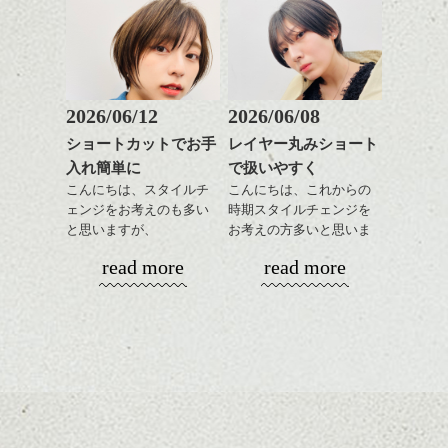
実際に骨董に触れることもできました。
も出しやすくていろいろ
そんなショートカット。
大人ショートとウィービングカラーで抜け
な方に
感のあるスタイルに、
おすすめですね。
軽めの前髪で透け感を演
春のご提案もお任せくださいね。
前髪もやや重めにカット
出できるので、
してラインを強調するの
この時期とてもおすすめ
もこれからは良い感じで
ですよ。
2026/06/12
2026/06/08
す、
ショートカットでお手
レイヤー丸みショート
目元が引き締まった印象
暗めのトーンに染める場合でも、重くなり
入れ簡単に
で扱いやすく
に。
すぎないように見せる事ができるので
ご予約はこちら
こんにちは、スタイルチ
こんにちは、これからの
いろんなシーンにマッチすると思います。
ェンジをお考えのも多い
時期スタイルチェンジを
から簡単にして
と思いますが、
お考えの方多いと思いま
頂けます。
大人ショートにしたい方は、カラーでも表
丸みショートでタイトに
す。
read more
read more
情をつけるとより良いですね。
演出したスタイルもこれ
カラーで質感を変化させながら季節にあっ
からの季節とてもおすす
コンパクトなフォルムが
日本酒ソムリエの方からご指導受けながら
たスタイルにしてみませんか？
めですね。
全体のバランスを良く見
お気に入りの一点で。
なんでもご相談して下さいね。
せてくれる効果もあり、
前髪を軽めに調整し、フ
いろんなシーンに雰囲気
ナチュラルなベージュカ
ェイスラインのデザイン
をだしやすくスタイリン
ラーで全体にツヤと透明
ですっきりした印象にな
グも簡単で良いので朝の
カラーリングとの組み合
感をプラスして
るようカット。
時短にも◎
わせで質感に変化をつけ
ご予約はこちら
質感も綺麗に見せやす
バックを短めにカットし
そんなショートカット。
ながら楽しむ事ができる
から簡単にして
く。