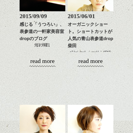
質感も綺麗に見せやす
またクセ毛の方は質感調
く。
整のストレートパーマで
これからのスタイルチェ
髪質改善すると
2015/09/09
2015/06/01
ンジ、似合うカラーリン
スタイリング方法は全体
更に扱いやすくなるので
グの事やお手入れ方法な
感じる「うつろい」、
オーガニックショー
をドライした後、
おすすめです。
ど
表参道の一軒家美容室
ト。ショートカットが
ワックスとオイルを混ぜ
いつものスタイリングが
ベージュ系等の肌を綺麗
是非なんでもご相談して
ながらもみこみ、なじま
dropのブログ
人気の青山表参道drop
ドライした後オイルやワ
に見せる効果のあるカラ
下さいね。
せます。
ックスをなじませるだけ
先日の月曜日。
ーリングをプラスして透
柴田
質感をかるくととのえな
に。
明感を表現すると
ベリーショート～ショートレングスで、
シバタ
がら耳かけアレンジする
ボスのお客様であるフォトグラファー、石
更に雰囲気が出やすくな
read more
read more
のも良い感じです。
これからのスタイルチェ
原逸平さんの写真展へ行って参りました。
って毎日のお手入れも簡
オーガニックな質感、
ンジの事、髪質に合った
単になりますよ。
程よくドライなショートスタイルとかも最
これからのスタイルチェ
お手入れ方法等、
「うつろい」
さり気ない程度にハイラ
近いいですね。
ンジ、似合うカラーリン
是非なんでもご相談して
イトをいれるのもおすす
グの事やお手入れ方法な
下さいね。
め。
フェイスラインに束感がでるようにカット
ど
お待ちしております。
して、
是非なんでもご相談して
スタイリングも簡単で、
全体の重さを残したマッシュだとスタイリ
下さいね。
ワックスとオイル、バー
ングも簡単。
シバタ
ム等の質感を調整しやす
使うスタイリング剤を変えたりしながら質
シバタ
骨董品と花や料理。
いものを全体になじませ
感の変化を楽しめますね。
時代を変わらず見てきた骨董と、この一瞬
ながら
生きている花や料理の時間の対比を映し出
整えるだけですよ。
明るめの透明感カラーで、ツヤだししてお
した作品たち。