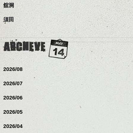
ナーカラー/イルミナカラー/
がら耳かけアレンジする
スパ／伸びても目立たない
更に雰囲気が出やすくな
舘洞
ミニボブ/抜け感ショート/バ
のも良い感じです。
ヘアカラー/ハイライト/ダブ
これからのスタイルチェ
って毎日のお手入れも簡
レイヤージュ/縮毛矯正
ルカラー/髪質改善/TOKIOト
ンジの事、髪質に合った
単になりますよ。
これからのスタイルチェ
須田
リートメント/ブリーチ/イン
お手入れ方法等、
さり気ない程度にハイラ
ンジ、似合うカラーリン
ナーカラー/イルミナカラー/
是非なんでもご相談して
たてほら
イトをいれるのもおすす
グの事やお手入れ方法な
ミニボブ/抜け感ショート/バ
下さいね。
め。
ど
レイヤージュ/縮毛矯
お待ちしております。
是非なんでもご相談して
ARCHEVE
スタイリングも簡単で、
下さいね。
ワックスとオイル、バー
シバタ
ム等の質感を調整しやす
シバタ
いものを全体になじませ
ながら
2026/08
整えるだけですよ。
2026/07
これからのスタイルチェ
2026/06
ンジの事等
是非なんでもご相談して
下さい。
2026/05
お待ちしております
2026/04
シバタ
ハンサムショート／ヘッド