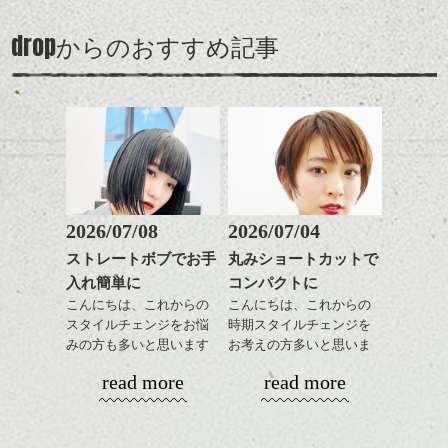
全体のボリューム感がコ
のも
頂けます。
ンパクトになるようにす
軽めの前髪で透け感を演
とても良いところです。
スタイリング方法は全体
drop
からのおすすめ記事
るのが良い感じです。
出できるので、
ダークトーンの色味でク
をドライした後、
この時期とてもおすすめ
ールに演出するのもおす
ワックスとオイルを混ぜ
ですよ。
すめですよ。
ながらもみこみ、なじま
ナチュラルなトーンの色
せます。
ナチュラルなベージュカ
で柔らかさをプラスする
質感をかるくととのえな
ラーで全体にツヤと透明
のも良いですね。
がら耳かけアレンジする
感をプラスして
のも良い感じです。
質感も綺麗に見せやす
またクセ毛の方は質感調
く。
整のストレートパーマで
これからのスタイルチェ
髪質改善すると
2026/07/08
2026/07/04
ンジ、似合うカラーリン
みんな興味深々。
スタイリング方法は全体
更に扱いやすくなるので
グの事やお手入れ方法な
ストレートボブでお手
丸みショートカットで
歴史の移り変わり。時代の流れ。変わらぬ
をドライした後、
おすすめです。
ど
骨董。進化する技術。
入れ簡単に
コンパクトに
ワックスとオイルを混ぜ
いつものスタイリングが
ベージュ系等の肌を綺麗
是非なんでもご相談して
フィルムからデジタルへ。
ながらもみこみ、なじま
こんにちは、これからの
こんにちは、これからの
ドライした後オイルやワ
に見せる効果のあるカラ
下さいね。
何が良くて、何が好きで
せます。
スタイルチェンジをお悩
時期スタイルチェンジを
ックスをなじませるだけ
ーリングをプラスして透
どう感じるのか。どう感じてほしいのか。
質感をかるくととのえな
みの方も多いと思います
お考えの方多いと思いま
に。
明感を表現すると
シバタ
がら耳かけアレンジする
が、
す。
更に雰囲気が出やすくな
read more
read more
のも良い感じです。
やっぱりボブでお手入れ
これからのスタイルチェ
って毎日のお手入れも簡
しやすいスタイルだと毎
コンパクトなフォルムが
ンジの事、髪質に合った
単になりますよ。
これからのスタイルチェ
日のスタイリングも簡単
全体のバランスを良く見
お手入れ方法等、
さり気ない程度にハイラ
ンジ、似合うカラーリン
で良いですよ。
せてくれる効果もあり、
是非なんでもご相談して
イトをいれるのもおすす