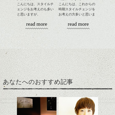
こんにちは、スタイルチ
こんにちは、これからの
ェンジをお考えのも多い
時期スタイルチェンジを
と思いますが、
お考えの方多いと思いま
丸みショートでタイトに
す。
read more
read more
演出したスタイルもこれ
からの季節とてもおすす
コンパクトなフォルムが
めですね。
全体のバランスを良く見
せてくれる効果もあり、
前髪を軽めに調整し、フ
いろんなシーンに雰囲気
ナチュラルなベージュカ
ェイスラインのデザイン
をだしやすくスタイリン
ラーで全体にツヤと透明
ですっきりした印象にな
グも簡単で良いので朝の
カラーリングとの組み合
感をプラスして
るようカット。
時短にも◎
わせで質感に変化をつけ
質感も綺麗に見せやす
バックを短めにカットし
そんなショートカット。
ながら楽しむ事ができる
く。
全体のボリューム感がコ
のも
ンパクトになるようにす
軽めの前髪で透け感を演
とても良いところです。
スタイリング方法は全体
あなたへのおすすめ記事
るのが良い感じです。
出できるので、
ダークトーンの色味でク
をドライした後、
この時期とてもおすすめ
ールに演出するのもおす
ワックスとオイルを混ぜ
ですよ。
すめですよ。
ながらもみこみ、なじま
ナチュラルなトーンの色
せます。
ナチュラルなベージュカ
で柔らかさをプラスする
質感をかるくととのえな
ラーで全体にツヤと透明
のも良いですね。
がら耳かけアレンジする
感をプラスして
のも良い感じです。