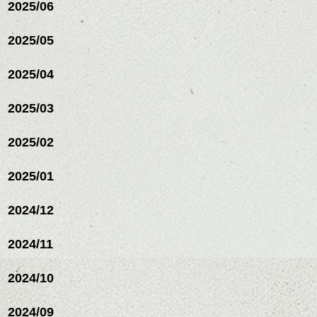
2025/06
スパ／伸びても目立たない
ヘアカラー/ハイライト/ダブ
ルカラー/髪質改善/TOKIOト
2025/05
リートメント/ブリーチ/イン
ハンサムショート／ヘッド
ナーカラー/イルミナカラー/
スパ／伸びても目立たない
2025/04
ミニボブ/抜け感ショート/バ
ヘアカラー/ハイライト/ダブ
レイヤージュ/縮毛矯正
ルカラー/髪質改善/TOKIOト
2025/03
リートメント/ブリーチ/イン
ナーカラー/イルミナカラー/
ミニボブ/抜け感ショート/バ
2025/02
レイヤージュ/縮毛矯
2025/01
2024/12
2024/11
2024/10
2024/09