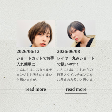
グの事やお手入れ方法な
いろんなシーンに雰囲気
下さいね。
め。
ど
をだしやすくスタイリン
お待ちしております。
是非なんでもご相談して
あご下のラインでやや長
グも簡単で良いので朝の
スタイリングも簡単で、
下さいね。
さを残したボブは雰囲気
時短にも◎
ワックスとオイル、バー
も出しやすくていろいろ
そんなショートカット。
シバタ
ム等の質感を調整しやす
そんな時の流れを砂時計に。
シバタ
な方に
いものを全体になじませ
写真集には展示されていない作品も。
おすすめですね。
軽めの前髪で透け感を演
ながら
前髪もやや重めにカット
出できるので、
整えるだけですよ。
してラインを強調するの
この時期とてもおすすめ
もこれからは良い感じで
ですよ。
2026/06/12
2026/06/08
す、
これからのスタイルチェ
ショートカットでお手
レイヤー丸みショート
目元が引き締まった印象
ンジの事等
入れ簡単に
で扱いやすく
に。
是非なんでもご相談して
こんにちは、スタイルチ
こんにちは、これからの
下さい。
ェンジをお考えのも多い
時期スタイルチェンジを
お待ちしております
と思いますが、
お考えの方多いと思いま
写真集はdropでも見ることが出来ます。
丸みショートでタイトに
す。
シバタ
ハンサムショート／ヘッド
read more
read more
気になる方はスタッフまで。
演出したスタイルもこれ
スパ／伸びても目立たない
からの季節とてもおすす
コンパクトなフォルムが
ヘアカラー/ハイライト/ダブ
めですね。
全体のバランスを良く見
ルカラー/髪質改善/TOKIOト
ここで、bigboy2人を。ぱしゃり。
せてくれる効果もあり、
リートメント/ブリーチ/イン
前髪を軽めに調整し、フ
いろんなシーンに雰囲気
ナーカラー/イルミナカラー/
ナチュラルなベージュカ