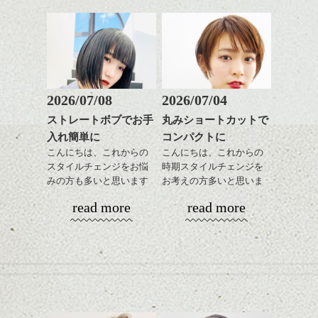
天気に合わせたり、気分によってとか簡単
所で個展ができるなんて素敵だなぁ。と。
スタイリング
でも楽しみ方いろいろありますよ。
京都の骨董屋「大吉」の杉本理さんとのト
ークセッションは
とても興味深いものでした。
2026/07/08
2026/07/04
ストレートボブでお手
丸みショートカットで
ハンサムショート／ヘッド
入れ簡単に
コンパクトに
スパ／伸びても目立たない
ヘアカラー/ハイライト/ダブ
こんにちは、これからの
こんにちは、これからの
dropのウィーヴィングカラーは微妙な質感調
ルカラー/髪質改善/TOKIOト
スタイルチェンジをお悩
時期スタイルチェンジを
バングとサイドの内側を切り込んで長めに
整ができたり、
リートメント/ブリーチ/イン
みの方も多いと思います
お考えの方多いと思いま
ハンサムショート／ヘッド
残した部分が動くようにカットし、
髪質に合わせて色味をコントロールできま
ナーカラー/イルミナカラー/
が、
す。
スパ／伸びても目立たない
さらに色でも動きをプラス。
す。
read more
read more
ミニボブ/抜け感ショート/バ
やっぱりボブでお手入れ
ヘアカラー/ハイライト/ダブ
今回の色味はフレンチセピアアッシュとイ
自然なグラデーションに仕上がるので伸び
レイヤージュ/縮毛矯正
しやすいスタイルだと毎
コンパクトなフォルムが
ルカラー/髪質改善/TOKIOト
ノセントプラチナです。
てきてからも根元が目立ちにくく
日のスタイリングも簡単
全体のバランスを良く見
リートメント/ブリーチ/イン
陰影をつけたカラーはロングだけでなく短
もちが良いですよ。
変わらぬもの。
で良いですよ。
せてくれる効果もあり、
ナーカラー/イルミナカラー/
めレングスにもとっても効果的ですよ。
変わりゆくもの。
いろんなシーンに雰囲気
ミニボブ/抜け感ショート/バ
実際に骨董を手に取る感覚と
をだしやすくスタイリン
レイヤージュ/縮毛矯
dropのオリジナル
カラー、初めての方にも試
写真のディティール。
あご下のラインでやや長
グも簡単で良いので朝の
してもらいたいですね。
さを残したボブは雰囲気
時短にも◎