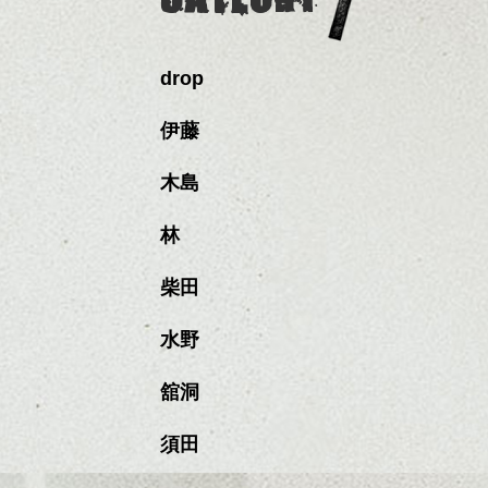
drop
伊藤
木島
林
柴田
水野
舘洞
須田