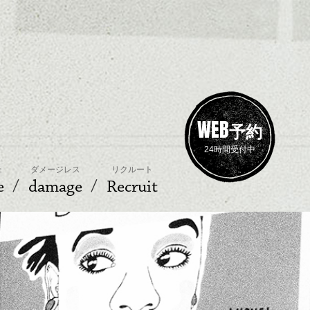
WEB
予約
24時間受付中
ェ
ダメージレス
リクルート
e
damage
Recruit