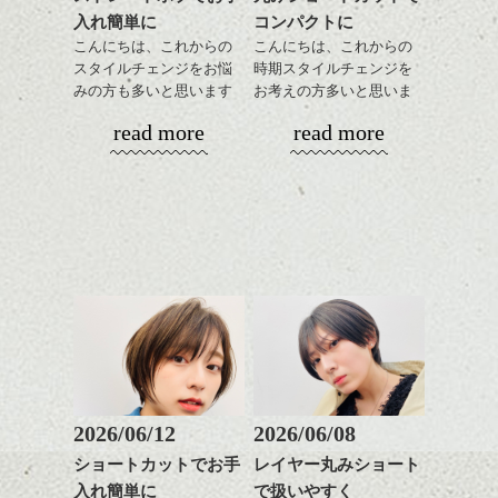
入れ簡単に
コンパクトに
こんにちは、これからの
こんにちは、これからの
スタイルチェンジをお悩
時期スタイルチェンジを
みの方も多いと思います
お考えの方多いと思いま
が、
す。
read more
read more
やっぱりボブでお手入れ
しやすいスタイルだと毎
コンパクトなフォルムが
日のスタイリングも簡単
全体のバランスを良く見
で良いですよ。
せてくれる効果もあり、
いろんなシーンに雰囲気
をだしやすくスタイリン
あご下のラインでやや長
グも簡単で良いので朝の
さを残したボブは雰囲気
時短にも◎
も出しやすくていろいろ
そんなショートカット。
な方に
おすすめですね。
軽めの前髪で透け感を演
前髪もやや重めにカット
出できるので、
してラインを強調するの
この時期とてもおすすめ
もこれからは良い感じで
ですよ。
2026/06/12
2026/06/08
す、
ショートカットでお手
レイヤー丸みショート
目元が引き締まった印象
入れ簡単に
で扱いやすく
に。