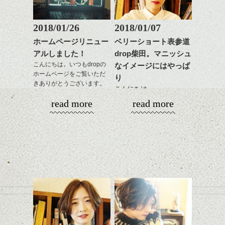
質感も綺麗に見せやす
またクセ毛の方は質感調
く。
整のストレートパーマで
これからのスタイルチェ
髪質改善すると
2018/01/26
2018/01/07
ンジ、似合うカラーリン
スタイリング方法は全体
更に扱いやすくなるので
グの事やお手入れ方法な
ホームページリニュー
ベリーショート表参道
をドライした後、
おすすめです。
ど
アルしました！
drop柴田。マニッシュ
ワックスとオイルを混ぜ
いつものスタイリングが
ベージュ系等の肌を綺麗
是非なんでもご相談して
ながらもみこみ、なじま
こんにちは、いつもdropの
なイメージにはやっぱ
ドライした後オイルやワ
に見せる効果のあるカラ
下さいね。
ホームページをご覧いただ
せます。
ックスをなじませるだけ
ーリングをプラスして透
り
きありがとうございます。
質感をかるくととのえな
に。
明感を表現すると
こんにちは、
シバタ
がら耳かけアレンジする
更に雰囲気が出やすくな
read more
read more
１５周年と移転に合わ
のも良い感じです。
これからのスタイルチェ
って毎日のお手入れも簡
明けましておめでとうご
せ、少しばかり遅くなり
ンジの事、髪質に合った
単になりますよ。
ざいます。今年も宜しく
ましたがHPもリニューア
これからのスタイルチェ
お手入れ方法等、
さり気ない程度にハイラ
お願い致します！
ル致しました。
ンジ、似合うカラーリン
是非なんでもご相談して
イトをいれるのもおすす
2018年になってもう一週
グの事やお手入れ方法な
下さいね。
め。
間、
今回もdropらしく、かっ
ど
お待ちしております。
平成30年というのもなん
こ良いHPに仕上がりまし
是非なんでもご相談して
スタイリングも簡単で、
かとても新しい感じがし
たのでいろいろ見て下さ
下さいね。
ワックスとオイル、バー
ますね。
いね。
シバタ
ム等の質感を調整しやす
シバタ
いものを全体になじませ
ヘアーも雰囲気を変えた
今後の更新もお楽しみ
ながら
い、なんていう方結構い
に！
整えるだけですよ。
るのではないでしょう