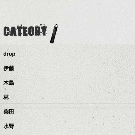
ナチュラルなベージュカ
ェイスラインのデザイン
をだしやすくスタイリン
ミニボブ/抜け感ショート/バ
ラーで全体にツヤと透明
ですっきりした印象にな
グも簡単で良いので朝の
カラーリングとの組み合
レイヤージュ/縮毛矯正
感をプラスして
るようカット。
時短にも◎
わせで質感に変化をつけ
質感も綺麗に見せやす
バックを短めにカットし
そんなショートカット。
ながら楽しむ事ができる
く。
全体のボリューム感がコ
CATEORY
のも
ンパクトになるようにす
軽めの前髪で透け感を演
とても良いところです。
スタイリング方法は全体
るのが良い感じです。
出できるので、
ダークトーンの色味でク
をドライした後、
この時期とてもおすすめ
ールに演出するのもおす
ワックスとオイルを混ぜ
ですよ。
すめですよ。
drop
ながらもみこみ、なじま
ナチュラルなトーンの色
せます。
ナチュラルなベージュカ
で柔らかさをプラスする
質感をかるくととのえな
伊藤
ラーで全体にツヤと透明
のも良いですね。
がら耳かけアレンジする
感をプラスして
のも良い感じです。
質感も綺麗に見せやす
木島
またクセ毛の方は質感調
く。
整のストレートパーマで
これからのスタイルチェ
髪質改善すると
林
ンジ、似合うカラーリン
スタイリング方法は全体
更に扱いやすくなるので
グの事やお手入れ方法な
ハンサムショート／ヘッド
をドライした後、
おすすめです。
ど
柴田
スパ／伸びても目立たない
ワックスとオイルを混ぜ
いつものスタイリングが
ベージュ系等の肌を綺麗
是非なんでもご相談して
ヘアカラー/ハイライト/ダブ
ながらもみこみ、なじま
ドライした後オイルやワ
に見せる効果のあるカラ
下さいね。
ルカラー/髪質改善/TOKIOト
せます。
ックスをなじませるだけ
水野
ーリングをプラスして透
リートメント/ブリーチ/イン
質感をかるくととのえな
ハンサムショート／ヘッド
に。
明感を表現すると
シバタ