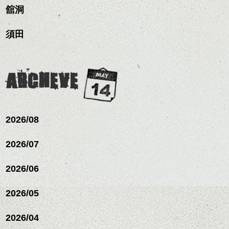
ナーカラー/イルミナカラー/
がら耳かけアレンジする
スパ／伸びても目立たない
更に雰囲気が出やすくな
舘洞
ミニボブ/抜け感ショート/バ
のも良い感じです。
ヘアカラー/ハイライト/ダブ
これからのスタイルチェ
って毎日のお手入れも簡
レイヤージュ/縮毛矯正
ルカラー/髪質改善/TOKIOト
ンジの事、髪質に合った
単になりますよ。
これからのスタイルチェ
須田
リートメント/ブリーチ/イン
お手入れ方法等、
さり気ない程度にハイラ
ンジ、似合うカラーリン
ナーカラー/イルミナカラー/
是非なんでもご相談して
イトをいれるのもおすす
グの事やお手入れ方法な
ミニボブ/抜け感ショート/バ
下さいね。
め。
ど
レイヤージュ/縮毛矯
お待ちしております。
是非なんでもご相談して
ARCHEVE
スタイリングも簡単で、
下さいね。
ワックスとオイル、バー
シバタ
ム等の質感を調整しやす
シバタ
いものを全体になじませ
ながら
2026/08
整えるだけですよ。
2026/07
これからのスタイルチェ
2026/06
ンジの事等
是非なんでもご相談して
下さい。
2026/05
お待ちしております
2026/04
シバタ
ハンサムショート／ヘッド