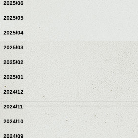
2025/06
スパ／伸びても目立たない
ヘアカラー/ハイライト/ダブ
ルカラー/髪質改善/TOKIOト
2025/05
リートメント/ブリーチ/イン
ハンサムショート／ヘッド
ナーカラー/イルミナカラー/
スパ／伸びても目立たない
2025/04
ミニボブ/抜け感ショート/バ
ヘアカラー/ハイライト/ダブ
レイヤージュ/縮毛矯正
ルカラー/髪質改善/TOKIOト
2025/03
リートメント/ブリーチ/イン
ナーカラー/イルミナカラー/
ミニボブ/抜け感ショート/バ
2025/02
レイヤージュ/縮毛矯
2025/01
2024/12
2024/11
2024/10
2024/09