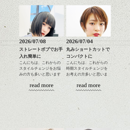
カラーは薄いパープル系
ム感がミックスされてた
トパーマおすすめです。
に明るめグレージュのハ
りフォルムが際立つと春
パーマそして春はパーマ
イライトをプラスしてツ
に向けていい感じだと思
が似合う季節、柔らかく
ヤと軽さを。
いますよ。
ふわっとしたイメージに
↑こんなふうにフロント部
したくなりませんか？
分をややフォルミーに見
せて
ショートでパーマは抵抗
2026/07/08
2026/07/04
前からみるとマッシュな
ある方も多いかと思いま
ストレートボブでお手
丸みショートカットで
感じ
すがアウトラインや耳下
ハンサムショート／ヘッド
入れ簡単に
コンパクトに
は極弱にトップは大きめ
スパ／伸びても目立たない
↓サイドから見るとタイト
でしっかりと、頭の箇所
ヘアカラー/ハイライト/ダブ
こんにちは、これからの
こんにちは、これからの
なクラシックショート
で強さをコントロールし
ルカラー/髪質改善/TOKIOト
スタイルチェンジをお悩
時期スタイルチェンジを
風。
てかけたらスタイリング
リートメント/ブリーチ/イン
みの方も多いと思います
お考えの方多いと思いま
ハンサムショート／ヘッド
モノトーンでパリッとし
もしやすく失敗しないで
ナーカラー/イルミナカラー/
が、
す。
スパ／伸びても目立たない
read more
read more
たファッションとも相性
す。髪質によってはかけ
ミニボブ/抜け感ショート/バ
やっぱりボブでお手入れ
ヘアカラー/ハイライト/ダブ
◎
なくていい箇所もありま
レイヤージュ/縮毛矯正
しやすいスタイルだと毎
コンパクトなフォルムが
ルカラー/髪質改善/TOKIOト
かきあげたり、パートを
す。
日のスタイリングも簡単
全体のバランスを良く見
リートメント/ブリーチ/イン
変えたりと前が長いとな
で良いですよ。
せてくれる効果もあり、
ナーカラー/イルミナカラー/
にかとアレンジも効きや
気になる方はぜひご相談
いろんなシーンに雰囲気
ミニボブ/抜け感ショート/バ
すいので
下さい。
をだしやすくスタイリン
レイヤージュ/縮毛矯
毎日の気分で楽しめるの
あご下のラインでやや長
グも簡単で良いので朝の
もいいですよ。
さを残したボブは雰囲気
時短にも◎