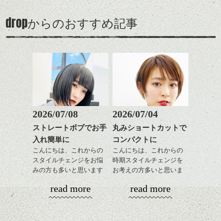
髪、のアップグレード版
全体のボリューム感がコ
のも
も個人的には良いと思い
ンパクトになるようにす
軽めの前髪で透け感を演
とても良いところです。
スタイリング方法は全体
drop
ます。
からのおすすめ記事
るのが良い感じです。
出できるので、
ダークトーンの色味でク
をドライした後、
スタイルの事やカラーリ
この時期とてもおすすめ
ールに演出するのもおす
ワックスとオイルを混ぜ
ングの事などなんでもご
ですよ。
すめですよ。
ながらもみこみ、なじま
相談して下さい！では
ナチュラルなトーンの色
せます。
ナチュラルなベージュカ
で柔らかさをプラスする
質感をかるくととのえな
シバタ
ラーで全体にツヤと透明
のも良いですね。
がら耳かけアレンジする
感をプラスして
のも良い感じです。
質感も綺麗に見せやす
またクセ毛の方は質感調
く。
整のストレートパーマで
これからのスタイルチェ
髪質改善すると
2026/07/08
2026/07/04
ンジ、似合うカラーリン
スタイリング方法は全体
更に扱いやすくなるので
グの事やお手入れ方法な
ストレートボブでお手
丸みショートカットで
をドライした後、
おすすめです。
ど
入れ簡単に
コンパクトに
ワックスとオイルを混ぜ
いつものスタイリングが
ベージュ系等の肌を綺麗
是非なんでもご相談して
ながらもみこみ、なじま
こんにちは、これからの
こんにちは、これからの
ドライした後オイルやワ
に見せる効果のあるカラ
下さいね。
せます。
スタイルチェンジをお悩
時期スタイルチェンジを
ックスをなじませるだけ
ーリングをプラスして透
質感をかるくととのえな
みの方も多いと思います
お考えの方多いと思いま
に。
明感を表現すると
シバタ
がら耳かけアレンジする
が、
す。
更に雰囲気が出やすくな
read more
read more
のも良い感じです。
やっぱりボブでお手入れ
これからのスタイルチェ
って毎日のお手入れも簡
しやすいスタイルだと毎
コンパクトなフォルムが
ンジの事、髪質に合った
単になりますよ。
これからのスタイルチェ
日のスタイリングも簡単
全体のバランスを良く見
お手入れ方法等、
さり気ない程度にハイラ
ンジ、似合うカラーリン
で良いですよ。
せてくれる効果もあり、
是非なんでもご相談して
イトをいれるのもおすす