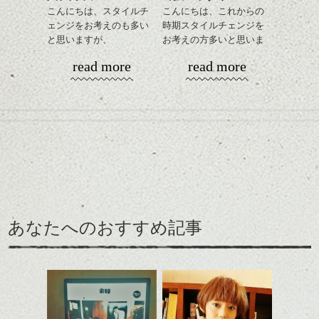
こんにちは、スタイルチ
こんにちは、これからの
ェンジをお考えのも多い
時期スタイルチェンジを
と思いますが、
お考えの方多いと思いま
丸みショートでタイトに
す。
read more
read more
演出したスタイルもこれ
からの季節とてもおすす
コンパクトなフォルムが
めですね。
全体のバランスを良く見
せてくれる効果もあり、
前髪を軽めに調整し、フ
いろんなシーンに雰囲気
ナチュラルなベージュカ
ェイスラインのデザイン
をだしやすくスタイリン
ラーで全体にツヤと透明
ですっきりした印象にな
グも簡単で良いので朝の
カラーリングとの組み合
感をプラスして
るようカット。
時短にも◎
わせで質感に変化をつけ
質感も綺麗に見せやす
バックを短めにカットし
そんなショートカット。
ながら楽しむ事ができる
く。
全体のボリューム感がコ
のも
ンパクトになるようにす
軽めの前髪で透け感を演
とても良いところです。
スタイリング方法は全体
あなたへのおすすめ記事
るのが良い感じです。
出できるので、
ダークトーンの色味でク
をドライした後、
この時期とてもおすすめ
ールに演出するのもおす
ワックスとオイルを混ぜ
ですよ。
すめですよ。
ながらもみこみ、なじま
ナチュラルなトーンの色
せます。
ナチュラルなベージュカ
で柔らかさをプラスする
質感をかるくととのえな
ラーで全体にツヤと透明
のも良いですね。
がら耳かけアレンジする
感をプラスして
のも良い感じです。