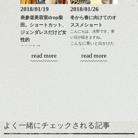
か？
2018/01/19
2018/01/26
ひきつづきミニマムヘア
これからのスタイルチェ
で、
表参道美容室drop柴
冬から春に向けてのオ
ンジの事等
今回はマッシュ(っぽい!)
田。ショートカット、
ススメショート
是非なんでもご相談して
ショートカットの話。
こんにちは、水野です。寒
ジェンダレスだけど女
下さい。
い日が続きますね。
お待ちしております
性的
こんなに寒いと出かけた
こんにちは。
くなくなります。
シバタ
ハンサムショート／ヘッド
read more
read more
なのでおうちで暖かくし
スパ／伸びても目立たない
春に向けて！
てまったりと過ごす冬
ヘアカラー/ハイライト/ダブ
いろいろ考える頃です
に、そしてこれからの春
ルカラー/髪質改善/TOKIOト
ね、髪型の事とか
を少し意識したスタイル
リートメント/ブリーチ/イン
まだ寒いですが。
をご紹介。
ナーカラー/イルミナカラー/
ミニボブ/抜け感ショート/バ
ショートカット～ボブの
レイヤージュ/縮毛矯正
レングスで良い感じなヘ
えりあしはコンパクトに
アーもこれからの季節お
してざっくりとしたニッ
すすめです。
トにもバランスよく合う
前髪長めで後髪短くだ
ここ最近タイトでコンパ
ように。
と、抜け感のあるこなれ
クトなイメージのショー
よく一緒にチェックされる記事
緩いパーマがリラックス
た印象になって良いで
トが良い感じでしたが、
雰囲気にぴったり、ニッ
す。
そこに相反するボリュー
トとコンパクトなショー