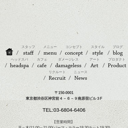
スタッフ
メニュー
コンセプト
スタイル
ブログ
staff
menu
concept
style
blog
ヘッドスパ
カフェ
ダメージレス
アート
プロダクト
headspa
cafe
damageless
Art
Product
リクルート
ニュース
Recruit
News
〒150-0001
東京都渋谷区神宮前４－６－９南原宿ビル３F
TEL:03-6804-6406
【営業時間】
月～木/11:00～21:00(パーマ・カラー18:30カット19:30)