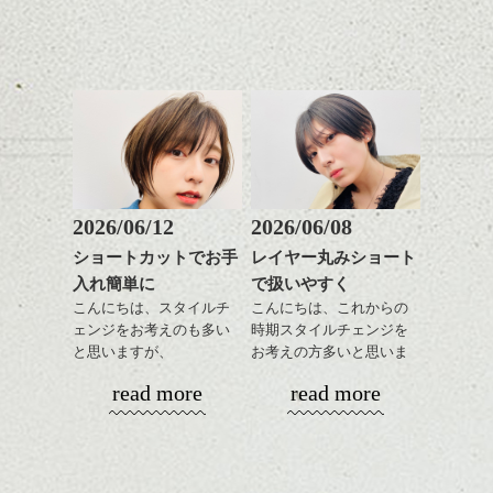
グの事やお手入れ方法な
いろんなシーンに雰囲気
下さいね。
め。
ど
をだしやすくスタイリン
お待ちしております。
是非なんでもご相談して
あご下のラインでやや長
グも簡単で良いので朝の
スタイリングも簡単で、
下さいね。
さを残したボブは雰囲気
時短にも◎
ワックスとオイル、バー
も出しやすくていろいろ
そんなショートカット。
シバタ
ム等の質感を調整しやす
シバタ
な方に
いものを全体になじませ
おすすめですね。
軽めの前髪で透け感を演
ながら
前髪もやや重めにカット
出できるので、
整えるだけですよ。
してラインを強調するの
この時期とてもおすすめ
もこれからは良い感じで
ですよ。
2026/06/12
2026/06/08
す、
これからのスタイルチェ
ショートカットでお手
レイヤー丸みショート
目元が引き締まった印象
ンジの事等
入れ簡単に
で扱いやすく
に。
是非なんでもご相談して
こんにちは、スタイルチ
こんにちは、これからの
下さい。
ェンジをお考えのも多い
時期スタイルチェンジを
お待ちしております
と思いますが、
お考えの方多いと思いま
丸みショートでタイトに
す。
シバタ
ハンサムショート／ヘッド
read more
read more
演出したスタイルもこれ
スパ／伸びても目立たない
からの季節とてもおすす
コンパクトなフォルムが
ヘアカラー/ハイライト/ダブ
めですね。
全体のバランスを良く見
ルカラー/髪質改善/TOKIOト
せてくれる効果もあり、
リートメント/ブリーチ/イン
前髪を軽めに調整し、フ
いろんなシーンに雰囲気
ナーカラー/イルミナカラー/