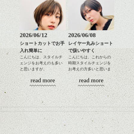
バックのフォルムをしっ
も出しやすくていろいろ
そんなショートカット。
かり残してカット、お洒
な方に
落系の女性に合います。
おすすめですね。
軽めの前髪で透け感を演
またジェンダレスなライ
前髪もやや重めにカット
出できるので、
ンでもあるので、これく
してラインを強調するの
この時期とてもおすすめ
らいの感じって中性的な
もこれからは良い感じで
ですよ。
2026/06/12
2026/06/08
メンズにも似合いそうで
す、
耳だしするとメリハリが
すよね。
ショートカットでお手
レイヤー丸みショート
目元が引き締まった印象
ついて良い感じです。
入れ簡単に
で扱いやすく
に。
スタイリングはとても簡
今回はそんな感じで、
単でワックスやセラムを
こんにちは、スタイルチ
こんにちは、これからの
春のヘアスタイル是非ご
全体に手ぐししながら広
ェンジをお考えのも多い
時期スタイルチェンジを
相談して下さい。
げるだけ、
と思いますが、
お考えの方多いと思いま
ストレートにしたりクセ
丸みショートでタイトに
す。
シバタ
read more
read more
毛を活かしたり、気分で
演出したスタイルもこれ
楽しめるのもいいです
からの季節とてもおすす
コンパクトなフォルムが
ね。
めですね。
全体のバランスを良く見
せてくれる効果もあり、
カラーはグレージュやブ
前髪を軽めに調整し、フ
いろんなシーンに雰囲気
ナチュラルなベージュカ
ルージュ等もおすすめで
ェイスラインのデザイン
をだしやすくスタイリン
ラーで全体にツヤと透明
すが、
ですっきりした印象にな
グも簡単で良いので朝の
カラーリングとの組み合
感をプラスして
90's後半から2000's前半に
るようカット。
時短にも◎
わせで質感に変化をつけ
質感も綺麗に見せやす
多く見られたいわゆる茶
バックを短めにカットし
そんなショートカット。
ながら楽しむ事ができる
く。