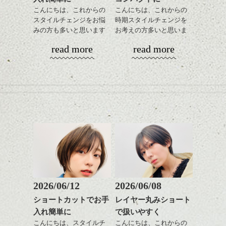
こんにちは、これからの
こんにちは、これからの
スタイルチェンジをお悩
時期スタイルチェンジを
みの方も多いと思います
お考えの方多いと思いま
が、
す。
read more
read more
やっぱりボブでお手入れ
しやすいスタイルだと毎
コンパクトなフォルムが
日のスタイリングも簡単
全体のバランスを良く見
で良いですよ。
せてくれる効果もあり、
いろんなシーンに雰囲気
をだしやすくスタイリン
あご下のラインでやや長
グも簡単で良いので朝の
さを残したボブは雰囲気
時短にも◎
も出しやすくていろいろ
そんなショートカット。
な方に
おすすめですね。
軽めの前髪で透け感を演
前髪もやや重めにカット
出できるので、
してラインを強調するの
この時期とてもおすすめ
もこれからは良い感じで
ですよ。
2026/06/12
2026/06/08
す、
ショートカットでお手
レイヤー丸みショート
目元が引き締まった印象
入れ簡単に
で扱いやすく
に。
こんにちは、スタイルチ
こんにちは、これからの