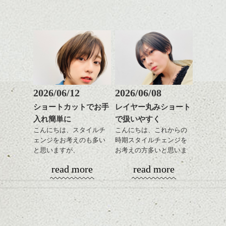
ど
をだしやすくスタイリン
お待ちしております。
是非なんでもご相談して
あご下のラインでやや長
グも簡単で良いので朝の
スタイリングも簡単で、
下さいね。
さを残したボブは雰囲気
時短にも◎
ワックスとオイル、バー
も出しやすくていろいろ
そんなショートカット。
シバタ
ム等の質感を調整しやす
シバタ
な方に
いものを全体になじませ
おすすめですね。
軽めの前髪で透け感を演
ながら
前髪もやや重めにカット
出できるので、
整えるだけですよ。
してラインを強調するの
この時期とてもおすすめ
もこれからは良い感じで
ですよ。
2026/06/12
2026/06/08
す、
これからのスタイルチェ
ショートカットでお手
レイヤー丸みショート
目元が引き締まった印象
ンジの事等
入れ簡単に
で扱いやすく
に。
是非なんでもご相談して
こんにちは、スタイルチ
こんにちは、これからの
下さい。
ェンジをお考えのも多い
時期スタイルチェンジを
お待ちしております
と思いますが、
お考えの方多いと思いま
丸みショートでタイトに
す。
シバタ
ハンサムショート／ヘッド
read more
read more
演出したスタイルもこれ
スパ／伸びても目立たない
からの季節とてもおすす
コンパクトなフォルムが
ヘアカラー/ハイライト/ダブ
めですね。
全体のバランスを良く見
ルカラー/髪質改善/TOKIOト
せてくれる効果もあり、
リートメント/ブリーチ/イン
前髪を軽めに調整し、フ
いろんなシーンに雰囲気
ナーカラー/イルミナカラー/
ナチュラルなベージュカ
ェイスラインのデザイン
をだしやすくスタイリン
ミニボブ/抜け感ショート/バ
ラーで全体にツヤと透明