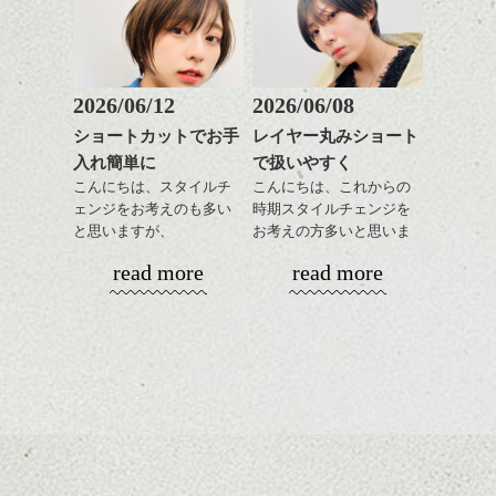
な方に
落系の女性に合います。
おすすめですね。
軽めの前髪で透け感を演
またジェンダレスなライ
前髪もやや重めにカット
出できるので、
ンでもあるので、これく
してラインを強調するの
この時期とてもおすすめ
らいの感じって中性的な
もこれからは良い感じで
ですよ。
2026/06/12
2026/06/08
メンズにも似合いそうで
す、
耳だしするとメリハリが
すよね。
ショートカットでお手
レイヤー丸みショート
目元が引き締まった印象
ついて良い感じです。
入れ簡単に
で扱いやすく
に。
スタイリングはとても簡
今回はそんな感じで、
単でワックスやセラムを
こんにちは、スタイルチ
こんにちは、これからの
春のヘアスタイル是非ご
全体に手ぐししながら広
ェンジをお考えのも多い
時期スタイルチェンジを
相談して下さい。
げるだけ、
と思いますが、
お考えの方多いと思いま
ストレートにしたりクセ
丸みショートでタイトに
す。
シバタ
read more
read more
毛を活かしたり、気分で
演出したスタイルもこれ
楽しめるのもいいです
からの季節とてもおすす
コンパクトなフォルムが
ね。
めですね。
全体のバランスを良く見
せてくれる効果もあり、
カラーはグレージュやブ
前髪を軽めに調整し、フ
いろんなシーンに雰囲気
ナチュラルなベージュカ
ルージュ等もおすすめで
ェイスラインのデザイン
をだしやすくスタイリン
ラーで全体にツヤと透明
すが、
ですっきりした印象にな
グも簡単で良いので朝の
カラーリングとの組み合
感をプラスして
90's後半から2000's前半に
るようカット。
時短にも◎
わせで質感に変化をつけ
質感も綺麗に見せやす
多く見られたいわゆる茶
バックを短めにカットし
そんなショートカット。
ながら楽しむ事ができる
く。
髪、のアップグレード版
全体のボリューム感がコ
のも
も個人的には良いと思い