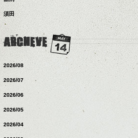
のも良い感じです。
ヘアカラー/ハイライト/ダブ
これからのスタイルチェ
って毎日のお手入れも簡
レイヤージュ/縮毛矯正
ルカラー/髪質改善/TOKIOト
ンジの事、髪質に合った
単になりますよ。
これからのスタイルチェ
須田
リートメント/ブリーチ/イン
お手入れ方法等、
さり気ない程度にハイラ
ンジ、似合うカラーリン
ナーカラー/イルミナカラー/
是非なんでもご相談して
イトをいれるのもおすす
グの事やお手入れ方法な
ミニボブ/抜け感ショート/バ
下さいね。
め。
ど
レイヤージュ/縮毛矯
お待ちしております。
是非なんでもご相談して
ARCHEVE
スタイリングも簡単で、
下さいね。
ワックスとオイル、バー
シバタ
ム等の質感を調整しやす
シバタ
いものを全体になじませ
ながら
2026/08
整えるだけですよ。
2026/07
これからのスタイルチェ
2026/06
ンジの事等
是非なんでもご相談して
下さい。
2026/05
お待ちしております
2026/04
シバタ
ハンサムショート／ヘッド
スパ／伸びても目立たない