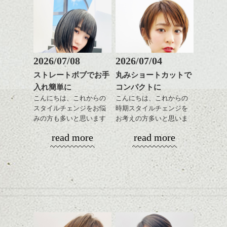
に明るめグレージュのハ
りフォルムが際立つと春
パーマそして春はパーマ
イライトをプラスしてツ
に向けていい感じだと思
が似合う季節、柔らかく
ヤと軽さを。
いますよ。
ふわっとしたイメージに
↑こんなふうにフロント部
したくなりませんか？
分をややフォルミーに見
せて
ショートでパーマは抵抗
2026/07/08
2026/07/04
前からみるとマッシュな
ある方も多いかと思いま
ストレートボブでお手
丸みショートカットで
感じ
すがアウトラインや耳下
ハンサムショート／ヘッド
入れ簡単に
コンパクトに
は極弱にトップは大きめ
スパ／伸びても目立たない
↓サイドから見るとタイト
でしっかりと、頭の箇所
ヘアカラー/ハイライト/ダブ
こんにちは、これからの
こんにちは、これからの
なクラシックショート
で強さをコントロールし
ルカラー/髪質改善/TOKIOト
スタイルチェンジをお悩
時期スタイルチェンジを
風。
てかけたらスタイリング
リートメント/ブリーチ/イン
みの方も多いと思います
お考えの方多いと思いま
ハンサムショート／ヘッド
モノトーンでパリッとし
もしやすく失敗しないで
ナーカラー/イルミナカラー/
が、
す。
スパ／伸びても目立たない
read more
read more
たファッションとも相性
す。髪質によってはかけ
ミニボブ/抜け感ショート/バ
やっぱりボブでお手入れ
ヘアカラー/ハイライト/ダブ
◎
なくていい箇所もありま
レイヤージュ/縮毛矯正
しやすいスタイルだと毎
コンパクトなフォルムが
ルカラー/髪質改善/TOKIOト
かきあげたり、パートを
す。
日のスタイリングも簡単
全体のバランスを良く見
リートメント/ブリーチ/イン
変えたりと前が長いとな
で良いですよ。
せてくれる効果もあり、
ナーカラー/イルミナカラー/
にかとアレンジも効きや
気になる方はぜひご相談
いろんなシーンに雰囲気
ミニボブ/抜け感ショート/バ
すいので
下さい。
をだしやすくスタイリン
レイヤージュ/縮毛矯
毎日の気分で楽しめるの
あご下のラインでやや長
グも簡単で良いので朝の
もいいですよ。
さを残したボブは雰囲気
時短にも◎
バックのフォルムをしっ
も出しやすくていろいろ
そんなショートカット。
かり残してカット、お洒