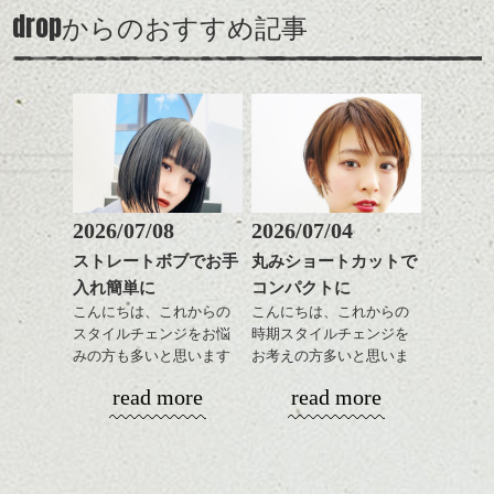
ンパクトになるようにす
軽めの前髪で透け感を演
とても良いところです。
スタイリング方法は全体
drop
ます。
からのおすすめ記事
るのが良い感じです。
出できるので、
ダークトーンの色味でク
をドライした後、
スタイルの事やカラーリ
この時期とてもおすすめ
ールに演出するのもおす
ワックスとオイルを混ぜ
ングの事などなんでもご
ですよ。
すめですよ。
ながらもみこみ、なじま
相談して下さい！では
ナチュラルなトーンの色
せます。
ナチュラルなベージュカ
で柔らかさをプラスする
質感をかるくととのえな
シバタ
ラーで全体にツヤと透明
のも良いですね。
がら耳かけアレンジする
感をプラスして
のも良い感じです。
質感も綺麗に見せやす
またクセ毛の方は質感調
く。
整のストレートパーマで
これからのスタイルチェ
髪質改善すると
2026/07/08
2026/07/04
ンジ、似合うカラーリン
スタイリング方法は全体
更に扱いやすくなるので
グの事やお手入れ方法な
ストレートボブでお手
丸みショートカットで
をドライした後、
おすすめです。
ど
入れ簡単に
コンパクトに
ワックスとオイルを混ぜ
いつものスタイリングが
ベージュ系等の肌を綺麗
是非なんでもご相談して
ながらもみこみ、なじま
こんにちは、これからの
こんにちは、これからの
ドライした後オイルやワ
に見せる効果のあるカラ
下さいね。
せます。
スタイルチェンジをお悩
時期スタイルチェンジを
ックスをなじませるだけ
ーリングをプラスして透
質感をかるくととのえな
みの方も多いと思います
お考えの方多いと思いま
に。
明感を表現すると
シバタ
がら耳かけアレンジする
が、
す。
更に雰囲気が出やすくな
read more
read more
のも良い感じです。
やっぱりボブでお手入れ
これからのスタイルチェ
って毎日のお手入れも簡
しやすいスタイルだと毎
コンパクトなフォルムが
ンジの事、髪質に合った
単になりますよ。
これからのスタイルチェ
日のスタイリングも簡単
全体のバランスを良く見
お手入れ方法等、
さり気ない程度にハイラ
ンジ、似合うカラーリン
で良いですよ。
せてくれる効果もあり、
是非なんでもご相談して
イトをいれるのもおすす
グの事やお手入れ方法な
いろんなシーンに雰囲気
下さいね。
め。