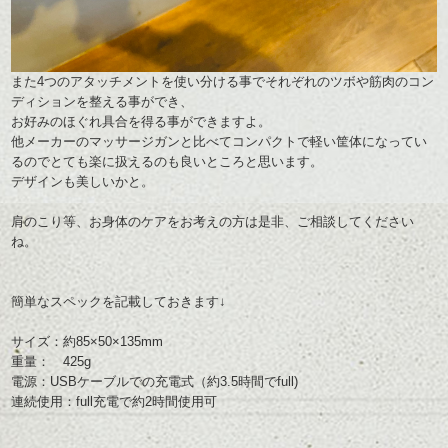
また4つのアタッチメントを使い分ける事でそれぞれのツボや筋肉のコン
ディションを整える事ができ、
お好みのほぐれ具合を得る事ができますよ。
他メーカーのマッサージガンと比べてコンパクトで軽い筐体になってい
るのでとても楽に扱えるのも良いところと思います。
デザインも美しいかと。
肩のこり等、お身体のケアをお考えの方は是非、ご相談してください
ね。
簡単なスペックを記載しておきます↓
サイズ：約85×50×135mm
重量： 425g
電源：USBケーブルでの充電式（約3.5時間でfull)
連続使用：full充電で約2時間使用可