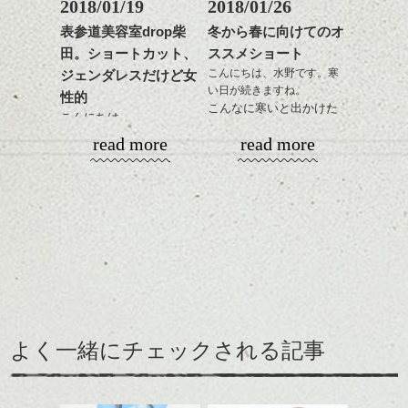
2018/01/19
2018/01/26
ひきつづきミニマムヘア
これからのスタイルチェ
で、
表参道美容室drop柴
冬から春に向けてのオ
ンジの事等
今回はマッシュ(っぽい!)
田。ショートカット、
ススメショート
是非なんでもご相談して
ショートカットの話。
こんにちは、水野です。寒
ジェンダレスだけど女
下さい。
い日が続きますね。
お待ちしております
性的
こんなに寒いと出かけた
こんにちは。
くなくなります。
シバタ
ハンサムショート／ヘッド
read more
read more
なのでおうちで暖かくし
スパ／伸びても目立たない
春に向けて！
てまったりと過ごす冬
ヘアカラー/ハイライト/ダブ
いろいろ考える頃です
に、そしてこれからの春
ルカラー/髪質改善/TOKIOト
ね、髪型の事とか
を少し意識したスタイル
リートメント/ブリーチ/イン
まだ寒いですが。
をご紹介。
ナーカラー/イルミナカラー/
ミニボブ/抜け感ショート/バ
ショートカット～ボブの
レイヤージュ/縮毛矯正
レングスで良い感じなヘ
えりあしはコンパクトに
アーもこれからの季節お
してざっくりとしたニッ
すすめです。
トにもバランスよく合う
前髪長めで後髪短くだ
ここ最近タイトでコンパ
ように。
と、抜け感のあるこなれ
クトなイメージのショー
よく一緒にチェックされる記事
緩いパーマがリラックス
た印象になって良いで
トが良い感じでしたが、
雰囲気にぴったり、ニッ
す。
そこに相反するボリュー
トとコンパクトなショー
カラーは薄いパープル系
ム感がミックスされてた
トパーマおすすめです。