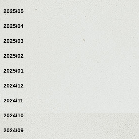
ヘアカラー/ハイライト/ダブ
ルカラー/髪質改善/TOKIOト
2025/05
リートメント/ブリーチ/イン
ハンサムショート／ヘッド
ナーカラー/イルミナカラー/
スパ／伸びても目立たない
2025/04
ミニボブ/抜け感ショート/バ
ヘアカラー/ハイライト/ダブ
レイヤージュ/縮毛矯正
ルカラー/髪質改善/TOKIOト
2025/03
リートメント/ブリーチ/イン
ナーカラー/イルミナカラー/
ミニボブ/抜け感ショート/バ
2025/02
レイヤージュ/縮毛矯
2025/01
2024/12
2024/11
2024/10
2024/09