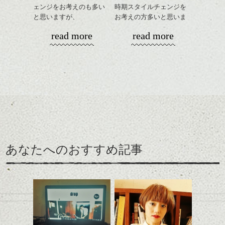
ェンジをお考えのも多い
時期スタイルチェンジを
と思いますが、
お考えの方多いと思いま
丸みショートでタイトに
す。
read more
read more
演出したスタイルもこれ
からの季節とてもおすす
コンパクトなフォルムが
めですね。
全体のバランスを良く見
せてくれる効果もあり、
前髪を軽めに調整し、フ
いろんなシーンに雰囲気
ナチュラルなベージュカ
ェイスラインのデザイン
をだしやすくスタイリン
ラーで全体にツヤと透明
ですっきりした印象にな
グも簡単で良いので朝の
カラーリングとの組み合
感をプラスして
るようカット。
時短にも◎
わせで質感に変化をつけ
質感も綺麗に見せやす
バックを短めにカットし
そんなショートカット。
ながら楽しむ事ができる
く。
全体のボリューム感がコ
のも
ンパクトになるようにす
軽めの前髪で透け感を演
とても良いところです。
スタイリング方法は全体
あなたへのおすすめ記事
るのが良い感じです。
出できるので、
ダークトーンの色味でク
をドライした後、
この時期とてもおすすめ
ールに演出するのもおす
ワックスとオイルを混ぜ
ですよ。
すめですよ。
ながらもみこみ、なじま
ナチュラルなトーンの色
せます。
ナチュラルなベージュカ
で柔らかさをプラスする
質感をかるくととのえな
ラーで全体にツヤと透明
のも良いですね。
がら耳かけアレンジする
感をプラスして
のも良い感じです。
質感も綺麗に見せやす
またクセ毛の方は質感調