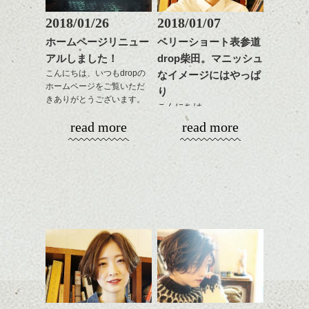
く。
整のストレートパーマで
これからのスタイルチェ
髪質改善すると
2018/01/26
2018/01/07
ンジ、似合うカラーリン
スタイリング方法は全体
更に扱いやすくなるので
グの事やお手入れ方法な
ホームページリニュー
ベリーショート表参道
をドライした後、
おすすめです。
ど
アルしました！
drop柴田。マニッシュ
ワックスとオイルを混ぜ
いつものスタイリングが
ベージュ系等の肌を綺麗
是非なんでもご相談して
ながらもみこみ、なじま
こんにちは、いつもdropの
なイメージにはやっぱ
ドライした後オイルやワ
に見せる効果のあるカラ
下さいね。
ホームページをご覧いただ
せます。
ックスをなじませるだけ
ーリングをプラスして透
り
きありがとうございます。
質感をかるくととのえな
に。
明感を表現すると
こんにちは、
シバタ
がら耳かけアレンジする
更に雰囲気が出やすくな
read more
read more
１５周年と移転に合わ
のも良い感じです。
これからのスタイルチェ
って毎日のお手入れも簡
明けましておめでとうご
せ、少しばかり遅くなり
ンジの事、髪質に合った
単になりますよ。
ざいます。今年も宜しく
ましたがHPもリニューア
これからのスタイルチェ
お手入れ方法等、
さり気ない程度にハイラ
お願い致します！
ル致しました。
ンジ、似合うカラーリン
是非なんでもご相談して
イトをいれるのもおすす
2018年になってもう一週
グの事やお手入れ方法な
下さいね。
め。
間、
今回もdropらしく、かっ
ど
お待ちしております。
平成30年というのもなん
こ良いHPに仕上がりまし
是非なんでもご相談して
スタイリングも簡単で、
かとても新しい感じがし
たのでいろいろ見て下さ
下さいね。
ワックスとオイル、バー
ますね。
いね。
シバタ
ム等の質感を調整しやす
シバタ
いものを全体になじませ
ヘアーも雰囲気を変えた
今後の更新もお楽しみ
ながら
い、なんていう方結構い
に！
整えるだけですよ。
るのではないでしょう
か？