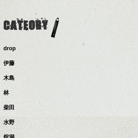
ですっきりした印象にな
グも簡単で良いので朝の
カラーリングとの組み合
レイヤージュ/縮毛矯正
感をプラスして
るようカット。
時短にも◎
わせで質感に変化をつけ
質感も綺麗に見せやす
バックを短めにカットし
そんなショートカット。
ながら楽しむ事ができる
く。
全体のボリューム感がコ
CATEORY
のも
ンパクトになるようにす
軽めの前髪で透け感を演
とても良いところです。
スタイリング方法は全体
るのが良い感じです。
出できるので、
ダークトーンの色味でク
をドライした後、
この時期とてもおすすめ
ールに演出するのもおす
ワックスとオイルを混ぜ
ですよ。
すめですよ。
drop
ながらもみこみ、なじま
ナチュラルなトーンの色
せます。
ナチュラルなベージュカ
で柔らかさをプラスする
質感をかるくととのえな
伊藤
ラーで全体にツヤと透明
のも良いですね。
がら耳かけアレンジする
感をプラスして
のも良い感じです。
質感も綺麗に見せやす
木島
またクセ毛の方は質感調
く。
整のストレートパーマで
これからのスタイルチェ
髪質改善すると
林
ンジ、似合うカラーリン
スタイリング方法は全体
更に扱いやすくなるので
グの事やお手入れ方法な
ハンサムショート／ヘッド
をドライした後、
おすすめです。
ど
柴田
スパ／伸びても目立たない
ワックスとオイルを混ぜ
いつものスタイリングが
ベージュ系等の肌を綺麗
是非なんでもご相談して
ヘアカラー/ハイライト/ダブ
ながらもみこみ、なじま
ドライした後オイルやワ
に見せる効果のあるカラ
下さいね。
ルカラー/髪質改善/TOKIOト
せます。
ックスをなじませるだけ
水野
ーリングをプラスして透
リートメント/ブリーチ/イン
質感をかるくととのえな
ハンサムショート／ヘッド
に。
明感を表現すると
シバタ
ナーカラー/イルミナカラー/
がら耳かけアレンジする
スパ／伸びても目立たない
更に雰囲気が出やすくな
舘洞
ミニボブ/抜け感ショート/バ