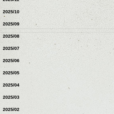
2025/10
2025/09
2025/08
2025/07
ハンサムショート／ヘッド
2025/06
スパ／伸びても目立たない
ヘアカラー/ハイライト/ダブ
ルカラー/髪質改善/TOKIOト
2025/05
リートメント/ブリーチ/イン
ハンサムショート／ヘッド
ナーカラー/イルミナカラー/
スパ／伸びても目立たない
2025/04
ミニボブ/抜け感ショート/バ
ヘアカラー/ハイライト/ダブ
レイヤージュ/縮毛矯正
ルカラー/髪質改善/TOKIOト
2025/03
リートメント/ブリーチ/イン
ナーカラー/イルミナカラー/
ミニボブ/抜け感ショート/バ
2025/02
レイヤージュ/縮毛矯