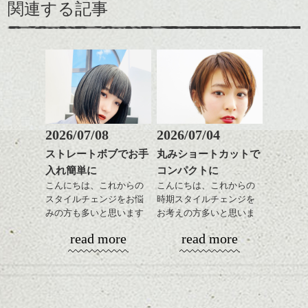
関連する記事
2026/07/08
2026/07/04
ストレートボブでお手
丸みショートカットで
入れ簡単に
コンパクトに
こんにちは、これからの
こんにちは、これからの
スタイルチェンジをお悩
時期スタイルチェンジを
みの方も多いと思います
お考えの方多いと思いま
が、
す。
read more
read more
やっぱりボブでお手入れ
しやすいスタイルだと毎
コンパクトなフォルムが
日のスタイリングも簡単
全体のバランスを良く見
で良いですよ。
せてくれる効果もあり、
いろんなシーンに雰囲気