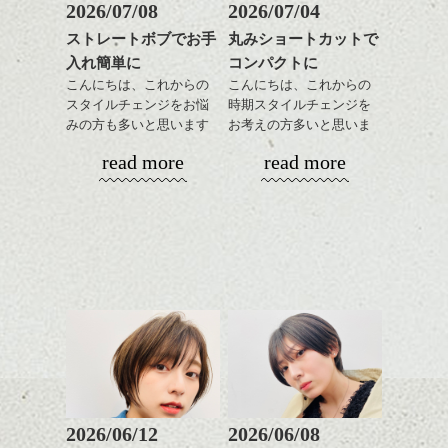
髪質改善すると
2026/07/08
2026/07/04
ンジ、似合うカラーリン
スタイリング方法は全体
更に扱いやすくなるので
グの事やお手入れ方法な
ストレートボブでお手
丸みショートカットで
をドライした後、
おすすめです。
ど
入れ簡単に
コンパクトに
ワックスとオイルを混ぜ
いつものスタイリングが
ベージュ系等の肌を綺麗
是非なんでもご相談して
ながらもみこみ、なじま
こんにちは、これからの
こんにちは、これからの
ドライした後オイルやワ
に見せる効果のあるカラ
下さいね。
せます。
スタイルチェンジをお悩
時期スタイルチェンジを
ックスをなじませるだけ
ーリングをプラスして透
質感をかるくととのえな
みの方も多いと思います
お考えの方多いと思いま
に。
明感を表現すると
シバタ
がら耳かけアレンジする
が、
す。
更に雰囲気が出やすくな
read more
read more
のも良い感じです。
やっぱりボブでお手入れ
これからのスタイルチェ
って毎日のお手入れも簡
しやすいスタイルだと毎
コンパクトなフォルムが
ンジの事、髪質に合った
単になりますよ。
これからのスタイルチェ
日のスタイリングも簡単
全体のバランスを良く見
お手入れ方法等、
さり気ない程度にハイラ
ンジ、似合うカラーリン
で良いですよ。
せてくれる効果もあり、
是非なんでもご相談して
イトをいれるのもおすす
グの事やお手入れ方法な
いろんなシーンに雰囲気
下さいね。
め。
ど
をだしやすくスタイリン
お待ちしております。
是非なんでもご相談して
あご下のラインでやや長
グも簡単で良いので朝の
スタイリングも簡単で、
下さいね。
さを残したボブは雰囲気
時短にも◎
ワックスとオイル、バー
も出しやすくていろいろ
そんなショートカット。
シバタ
ム等の質感を調整しやす
シバタ
な方に
いものを全体になじませ
おすすめですね。
軽めの前髪で透け感を演
ながら
前髪もやや重めにカット
出できるので、
整えるだけですよ。
してラインを強調するの
この時期とてもおすすめ
もこれからは良い感じで
ですよ。
2026/06/12
2026/06/08
す、
これからのスタイルチェ