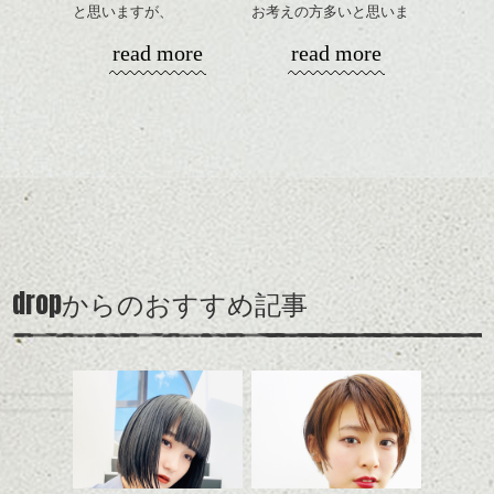
相談して下さい。
げるだけ、
と思いますが、
お考えの方多いと思いま
ストレートにしたりクセ
丸みショートでタイトに
す。
シバタ
read more
read more
毛を活かしたり、気分で
演出したスタイルもこれ
楽しめるのもいいです
からの季節とてもおすす
コンパクトなフォルムが
ね。
めですね。
全体のバランスを良く見
せてくれる効果もあり、
カラーはグレージュやブ
前髪を軽めに調整し、フ
いろんなシーンに雰囲気
ナチュラルなベージュカ
ルージュ等もおすすめで
ェイスラインのデザイン
をだしやすくスタイリン
ラーで全体にツヤと透明
すが、
ですっきりした印象にな
グも簡単で良いので朝の
カラーリングとの組み合
感をプラスして
90's後半から2000's前半に
るようカット。
時短にも◎
わせで質感に変化をつけ
質感も綺麗に見せやす
多く見られたいわゆる茶
バックを短めにカットし
そんなショートカット。
ながら楽しむ事ができる
く。
髪、のアップグレード版
全体のボリューム感がコ
のも
も個人的には良いと思い
ンパクトになるようにす
軽めの前髪で透け感を演
とても良いところです。
スタイリング方法は全体
drop
ます。
からのおすすめ記事
るのが良い感じです。
出できるので、
ダークトーンの色味でク
をドライした後、
スタイルの事やカラーリ
この時期とてもおすすめ
ールに演出するのもおす
ワックスとオイルを混ぜ
ングの事などなんでもご
ですよ。
すめですよ。
ながらもみこみ、なじま
相談して下さい！では
ナチュラルなトーンの色
せます。
ナチュラルなベージュカ
で柔らかさをプラスする
質感をかるくととのえな
シバタ
ラーで全体にツヤと透明
のも良いですね。
がら耳かけアレンジする
感をプラスして
のも良い感じです。
質感も綺麗に見せやす
またクセ毛の方は質感調
く。
整のストレートパーマで
これからのスタイルチェ