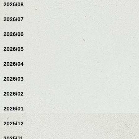
ながら
2026/08
整えるだけですよ。
2026/07
これからのスタイルチェ
2026/06
ンジの事等
是非なんでもご相談して
下さい。
2026/05
お待ちしております
2026/04
シバタ
ハンサムショート／ヘッド
スパ／伸びても目立たない
2026/03
ヘアカラー/ハイライト/ダブ
ルカラー/髪質改善/TOKIOト
リートメント/ブリーチ/イン
2026/02
ナーカラー/イルミナカラー/
ミニボブ/抜け感ショート/バ
2026/01
レイヤージュ/縮毛矯正
2025/12
2025/11