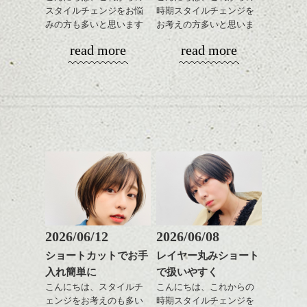
なクラシックショート
で強さをコントロールし
ルカラー/髪質改善/TOKIOト
スタイルチェンジをお悩
時期スタイルチェンジを
風。
てかけたらスタイリング
リートメント/ブリーチ/イン
みの方も多いと思います
お考えの方多いと思いま
ハンサムショート／ヘッド
モノトーンでパリッとし
もしやすく失敗しないで
ナーカラー/イルミナカラー/
が、
す。
スパ／伸びても目立たない
read more
read more
たファッションとも相性
す。髪質によってはかけ
ミニボブ/抜け感ショート/バ
やっぱりボブでお手入れ
ヘアカラー/ハイライト/ダブ
◎
なくていい箇所もありま
レイヤージュ/縮毛矯正
しやすいスタイルだと毎
コンパクトなフォルムが
ルカラー/髪質改善/TOKIOト
かきあげたり、パートを
す。
日のスタイリングも簡単
全体のバランスを良く見
リートメント/ブリーチ/イン
変えたりと前が長いとな
で良いですよ。
せてくれる効果もあり、
ナーカラー/イルミナカラー/
にかとアレンジも効きや
気になる方はぜひご相談
いろんなシーンに雰囲気
ミニボブ/抜け感ショート/バ
すいので
下さい。
をだしやすくスタイリン
レイヤージュ/縮毛矯
毎日の気分で楽しめるの
あご下のラインでやや長
グも簡単で良いので朝の
もいいですよ。
さを残したボブは雰囲気
時短にも◎
バックのフォルムをしっ
も出しやすくていろいろ
そんなショートカット。
かり残してカット、お洒
な方に
落系の女性に合います。
おすすめですね。
軽めの前髪で透け感を演
またジェンダレスなライ
前髪もやや重めにカット
出できるので、
ンでもあるので、これく
してラインを強調するの
この時期とてもおすすめ
らいの感じって中性的な
もこれからは良い感じで
ですよ。
2026/06/12
2026/06/08
メンズにも似合いそうで
す、
耳だしするとメリハリが
すよね。
ショートカットでお手
レイヤー丸みショート
目元が引き締まった印象
ついて良い感じです。
入れ簡単に
で扱いやすく
に。
スタイリングはとても簡
今回はそんな感じで、
単でワックスやセラムを
こんにちは、スタイルチ
こんにちは、これからの
春のヘアスタイル是非ご
全体に手ぐししながら広
ェンジをお考えのも多い
時期スタイルチェンジを