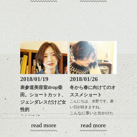
せ、少しばかり遅くなり
ンジの事、髪質に合った
単になりますよ。
ざいます。今年も宜しく
ましたがHPもリニューア
これからのスタイルチェ
お手入れ方法等、
さり気ない程度にハイラ
お願い致します！
ル致しました。
ンジ、似合うカラーリン
是非なんでもご相談して
イトをいれるのもおすす
2018年になってもう一週
グの事やお手入れ方法な
下さいね。
め。
間、
今回もdropらしく、かっ
ど
お待ちしております。
平成30年というのもなん
こ良いHPに仕上がりまし
是非なんでもご相談して
スタイリングも簡単で、
かとても新しい感じがし
たのでいろいろ見て下さ
下さいね。
ワックスとオイル、バー
ますね。
いね。
シバタ
ム等の質感を調整しやす
シバタ
いものを全体になじませ
ヘアーも雰囲気を変えた
今後の更新もお楽しみ
ながら
い、なんていう方結構い
に！
整えるだけですよ。
るのではないでしょう
か？
2018/01/19
2018/01/26
ひきつづきミニマムヘア
これからのスタイルチェ
で、
表参道美容室drop柴
冬から春に向けてのオ
ンジの事等
今回はマッシュ(っぽい!)
田。ショートカット、
ススメショート
是非なんでもご相談して
ショートカットの話。
こんにちは、水野です。寒
ジェンダレスだけど女
下さい。
い日が続きますね。
お待ちしております
性的
こんなに寒いと出かけた
こんにちは。
くなくなります。
シバタ
ハンサムショート／ヘッド
read more
read more
なのでおうちで暖かくし
スパ／伸びても目立たない
春に向けて！
てまったりと過ごす冬
ヘアカラー/ハイライト/ダブ
いろいろ考える頃です