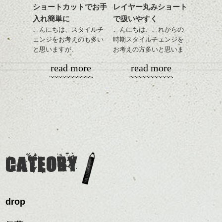
ショートカットでお手
レイヤー丸みショート
目元が引き締まった印象
ンジの事等
入れ簡単に
で扱いやすく
に。
是非なんでもご相談して
こんにちは、スタイルチ
こんにちは、これからの
下さい。
ェンジをお考えのも多い
時期スタイルチェンジを
お待ちしております
と思いますが、
お考えの方多いと思いま
丸みショートでタイトに
す。
シバタ
ハンサムショート／ヘッド
read more
read more
演出したスタイルもこれ
スパ／伸びても目立たない
からの季節とてもおすす
コンパクトなフォルムが
ヘアカラー/ハイライト/ダブ
めですね。
全体のバランスを良く見
ルカラー/髪質改善/TOKIOト
せてくれる効果もあり、
リートメント/ブリーチ/イン
前髪を軽めに調整し、フ
いろんなシーンに雰囲気
ナーカラー/イルミナカラー/
ナチュラルなベージュカ
ェイスラインのデザイン
をだしやすくスタイリン
ミニボブ/抜け感ショート/バ
ラーで全体にツヤと透明
ですっきりした印象にな
グも簡単で良いので朝の
カラーリングとの組み合
レイヤージュ/縮毛矯正
感をプラスして
るようカット。
時短にも◎
わせで質感に変化をつけ
質感も綺麗に見せやす
バックを短めにカットし
そんなショートカット。
ながら楽しむ事ができる
く。
全体のボリューム感がコ
CATEORY
のも
ンパクトになるようにす
軽めの前髪で透け感を演
とても良いところです。
スタイリング方法は全体
るのが良い感じです。
出できるので、
ダークトーンの色味でク
をドライした後、
この時期とてもおすすめ
ールに演出するのもおす
ワックスとオイルを混ぜ
ですよ。
すめですよ。
drop
ながらもみこみ、なじま
ナチュラルなトーンの色
せます。
ナチュラルなベージュカ
で柔らかさをプラスする