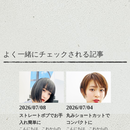
に、そしてこれからの春
ルカラー/髪質改善/TOKIOト
ね、髪型の事とか
を少し意識したスタイル
リートメント/ブリーチ/イン
まだ寒いですが。
をご紹介。
ナーカラー/イルミナカラー/
ミニボブ/抜け感ショート/バ
ショートカット～ボブの
レイヤージュ/縮毛矯正
レングスで良い感じなヘ
えりあしはコンパクトに
アーもこれからの季節お
してざっくりとしたニッ
すすめです。
トにもバランスよく合う
前髪長めで後髪短くだ
ここ最近タイトでコンパ
ように。
と、抜け感のあるこなれ
クトなイメージのショー
よく一緒にチェックされる記事
緩いパーマがリラックス
た印象になって良いで
トが良い感じでしたが、
雰囲気にぴったり、ニッ
す。
そこに相反するボリュー
トとコンパクトなショー
カラーは薄いパープル系
ム感がミックスされてた
トパーマおすすめです。
に明るめグレージュのハ
りフォルムが際立つと春
パーマそして春はパーマ
イライトをプラスしてツ
に向けていい感じだと思
が似合う季節、柔らかく
ヤと軽さを。
いますよ。
ふわっとしたイメージに
↑こんなふうにフロント部
したくなりませんか？
分をややフォルミーに見
せて
ショートでパーマは抵抗
2026/07/08
2026/07/04
前からみるとマッシュな
ある方も多いかと思いま
ストレートボブでお手
丸みショートカットで
感じ
すがアウトラインや耳下
ハンサムショート／ヘッド
入れ簡単に
コンパクトに
は極弱にトップは大きめ
スパ／伸びても目立たない
↓サイドから見るとタイト
でしっかりと、頭の箇所
ヘアカラー/ハイライト/ダブ
こんにちは、これからの
こんにちは、これからの