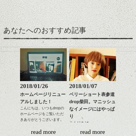
感をプラスして
るようカット。
時短にも◎
わせで質感に変化をつけ
質感も綺麗に見せやす
バックを短めにカットし
そんなショートカット。
ながら楽しむ事ができる
く。
全体のボリューム感がコ
のも
ンパクトになるようにす
軽めの前髪で透け感を演
とても良いところです。
スタイリング方法は全体
あなたへのおすすめ記事
るのが良い感じです。
出できるので、
ダークトーンの色味でク
をドライした後、
この時期とてもおすすめ
ールに演出するのもおす
ワックスとオイルを混ぜ
ですよ。
すめですよ。
ながらもみこみ、なじま
ナチュラルなトーンの色
せます。
ナチュラルなベージュカ
で柔らかさをプラスする
質感をかるくととのえな
ラーで全体にツヤと透明
のも良いですね。
がら耳かけアレンジする
感をプラスして
のも良い感じです。
質感も綺麗に見せやす
またクセ毛の方は質感調
く。
整のストレートパーマで
これからのスタイルチェ
髪質改善すると
2018/01/26
2018/01/07
ンジ、似合うカラーリン
スタイリング方法は全体
更に扱いやすくなるので
グの事やお手入れ方法な
ホームページリニュー
ベリーショート表参道
をドライした後、
おすすめです。
ど
アルしました！
drop柴田。マニッシュ
ワックスとオイルを混ぜ
いつものスタイリングが
ベージュ系等の肌を綺麗
是非なんでもご相談して
ながらもみこみ、なじま
こんにちは、いつもdropの
なイメージにはやっぱ
ドライした後オイルやワ
に見せる効果のあるカラ
下さいね。
ホームページをご覧いただ
せます。
ックスをなじませるだけ
ーリングをプラスして透
り
きありがとうございます。
質感をかるくととのえな
に。
明感を表現すると
こんにちは、
シバタ
がら耳かけアレンジする
更に雰囲気が出やすくな
read more
read more
１５周年と移転に合わ
のも良い感じです。
これからのスタイルチェ
って毎日のお手入れも簡
明けましておめでとうご