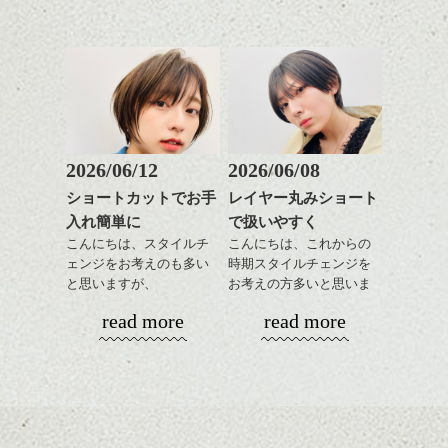
をだしやすくスタイリン
あご下のラインでやや長
グも簡単で良いので朝の
さを残したボブは雰囲気
時短にも◎
も出しやすくていろいろ
そんなショートカット。
な方に
おすすめですね。
軽めの前髪で透け感を演
前髪もやや重めにカット
出できるので、
してラインを強調するの
この時期とてもおすすめ
もこれからは良い感じで
ですよ。
2026/06/12
2026/06/08
す、
ショートカットでお手
レイヤー丸みショート
目元が引き締まった印象
入れ簡単に
で扱いやすく
に。
こんにちは、スタイルチ
こんにちは、これからの
ェンジをお考えのも多い
時期スタイルチェンジを
と思いますが、
お考えの方多いと思いま
丸みショートでタイトに
す。
read more
read more
演出したスタイルもこれ
からの季節とてもおすす
コンパクトなフォルムが
めですね。
全体のバランスを良く見
せてくれる効果もあり、
前髪を軽めに調整し、フ
いろんなシーンに雰囲気
ナチュラルなベージュカ
ェイスラインのデザイン
をだしやすくスタイリン
ラーで全体にツヤと透明
ですっきりした印象にな
グも簡単で良いので朝の
カラーリングとの組み合