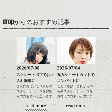
90's後半から2000's前半に
るようカット。
時短にも◎
わせで質感に変化をつけ
質感も綺麗に見せやす
多く見られたいわゆる茶
バックを短めにカットし
そんなショートカット。
ながら楽しむ事ができる
く。
髪、のアップグレード版
全体のボリューム感がコ
のも
も個人的には良いと思い
ンパクトになるようにす
軽めの前髪で透け感を演
とても良いところです。
スタイリング方法は全体
drop
ます。
からのおすすめ記事
るのが良い感じです。
出できるので、
ダークトーンの色味でク
をドライした後、
スタイルの事やカラーリ
この時期とてもおすすめ
ールに演出するのもおす
ワックスとオイルを混ぜ
ングの事などなんでもご
ですよ。
すめですよ。
ながらもみこみ、なじま
相談して下さい！では
ナチュラルなトーンの色
せます。
ナチュラルなベージュカ
で柔らかさをプラスする
質感をかるくととのえな
シバタ
ラーで全体にツヤと透明
のも良いですね。
がら耳かけアレンジする
感をプラスして
のも良い感じです。
質感も綺麗に見せやす
またクセ毛の方は質感調
く。
整のストレートパーマで
これからのスタイルチェ
髪質改善すると
2026/07/08
2026/07/04
ンジ、似合うカラーリン
スタイリング方法は全体
更に扱いやすくなるので
グの事やお手入れ方法な
ストレートボブでお手
丸みショートカットで
をドライした後、
おすすめです。
ど
入れ簡単に
コンパクトに
ワックスとオイルを混ぜ
いつものスタイリングが
ベージュ系等の肌を綺麗
是非なんでもご相談して
ながらもみこみ、なじま
こんにちは、これからの
こんにちは、これからの
ドライした後オイルやワ
に見せる効果のあるカラ
下さいね。
せます。
スタイルチェンジをお悩
時期スタイルチェンジを
ックスをなじませるだけ
ーリングをプラスして透
質感をかるくととのえな
みの方も多いと思います
お考えの方多いと思いま
に。
明感を表現すると
シバタ
がら耳かけアレンジする
が、
す。
更に雰囲気が出やすくな
read more
read more
のも良い感じです。
やっぱりボブでお手入れ
これからのスタイルチェ
って毎日のお手入れも簡
しやすいスタイルだと毎
コンパクトなフォルムが
ンジの事、髪質に合った
単になりますよ。