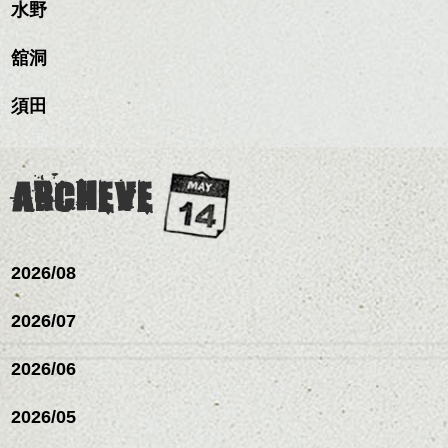
ルカラー/髪質改善/TOKIOト
せます。
ックスをなじませるだけ
水野
ーリングをプラスして透
リートメント/ブリーチ/イン
質感をかるくととのえな
ハンサムショート／ヘッド
に。
明感を表現すると
シバタ
ナーカラー/イルミナカラー/
がら耳かけアレンジする
スパ／伸びても目立たない
更に雰囲気が出やすくな
舘洞
ミニボブ/抜け感ショート/バ
のも良い感じです。
ヘアカラー/ハイライト/ダブ
これからのスタイルチェ
って毎日のお手入れも簡
レイヤージュ/縮毛矯正
ルカラー/髪質改善/TOKIOト
ンジの事、髪質に合った
単になりますよ。
これからのスタイルチェ
須田
リートメント/ブリーチ/イン
お手入れ方法等、
さり気ない程度にハイラ
ンジ、似合うカラーリン
ナーカラー/イルミナカラー/
是非なんでもご相談して
イトをいれるのもおすす
グの事やお手入れ方法な
ミニボブ/抜け感ショート/バ
下さいね。
め。
ど
レイヤージュ/縮毛矯
お待ちしております。
是非なんでもご相談して
ARCHEVE
スタイリングも簡単で、
下さいね。
ワックスとオイル、バー
シバタ
ム等の質感を調整しやす
シバタ
いものを全体になじませ
ながら
2026/08
整えるだけですよ。
2026/07
これからのスタイルチェ
2026/06
ンジの事等
是非なんでもご相談して
下さい。
2026/05
お待ちしております