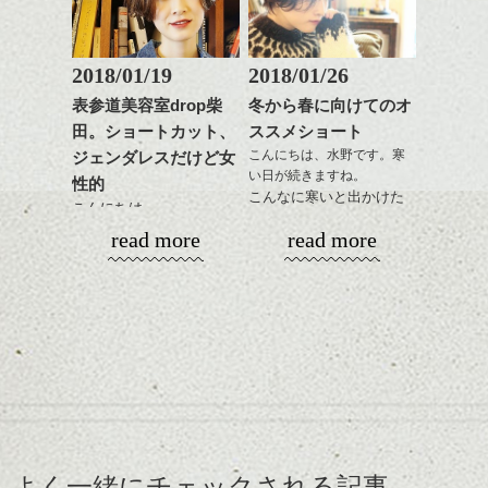
ながら
い、なんていう方結構い
に！
整えるだけですよ。
るのではないでしょう
か？
2018/01/19
2018/01/26
ひきつづきミニマムヘア
これからのスタイルチェ
で、
表参道美容室drop柴
冬から春に向けてのオ
ンジの事等
今回はマッシュ(っぽい!)
田。ショートカット、
ススメショート
是非なんでもご相談して
ショートカットの話。
こんにちは、水野です。寒
ジェンダレスだけど女
下さい。
い日が続きますね。
お待ちしております
性的
こんなに寒いと出かけた
こんにちは。
くなくなります。
シバタ
ハンサムショート／ヘッド
read more
read more
なのでおうちで暖かくし
スパ／伸びても目立たない
春に向けて！
てまったりと過ごす冬
ヘアカラー/ハイライト/ダブ
いろいろ考える頃です
に、そしてこれからの春
ルカラー/髪質改善/TOKIOト
ね、髪型の事とか
を少し意識したスタイル
リートメント/ブリーチ/イン
まだ寒いですが。
をご紹介。
ナーカラー/イルミナカラー/
ミニボブ/抜け感ショート/バ
ショートカット～ボブの
レイヤージュ/縮毛矯正
レングスで良い感じなヘ
えりあしはコンパクトに
アーもこれからの季節お
してざっくりとしたニッ
すすめです。
トにもバランスよく合う
前髪長めで後髪短くだ
ここ最近タイトでコンパ
ように。
と、抜け感のあるこなれ
クトなイメージのショー
よく一緒にチェックされる記事
緩いパーマがリラックス