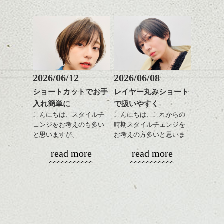
あご下のラインでやや長
グも簡単で良いので朝の
もいいですよ。
さを残したボブは雰囲気
時短にも◎
バックのフォルムをしっ
も出しやすくていろいろ
そんなショートカット。
かり残してカット、お洒
な方に
落系の女性に合います。
おすすめですね。
軽めの前髪で透け感を演
またジェンダレスなライ
前髪もやや重めにカット
出できるので、
ンでもあるので、これく
してラインを強調するの
この時期とてもおすすめ
らいの感じって中性的な
もこれからは良い感じで
ですよ。
2026/06/12
2026/06/08
メンズにも似合いそうで
す、
耳だしするとメリハリが
すよね。
ショートカットでお手
レイヤー丸みショート
目元が引き締まった印象
ついて良い感じです。
入れ簡単に
で扱いやすく
に。
スタイリングはとても簡
今回はそんな感じで、
単でワックスやセラムを
こんにちは、スタイルチ
こんにちは、これからの
春のヘアスタイル是非ご
全体に手ぐししながら広
ェンジをお考えのも多い
時期スタイルチェンジを
相談して下さい。
げるだけ、
と思いますが、
お考えの方多いと思いま
ストレートにしたりクセ
丸みショートでタイトに
す。
シバタ
read more
read more
毛を活かしたり、気分で
演出したスタイルもこれ
楽しめるのもいいです
からの季節とてもおすす
コンパクトなフォルムが
ね。
めですね。
全体のバランスを良く見
せてくれる効果もあり、
カラーはグレージュやブ
前髪を軽めに調整し、フ
いろんなシーンに雰囲気
ナチュラルなベージュカ
ルージュ等もおすすめで
ェイスラインのデザイン
をだしやすくスタイリン
ラーで全体にツヤと透明
すが、
ですっきりした印象にな
グも簡単で良いので朝の
カラーリングとの組み合
感をプラスして