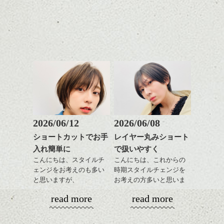
これからのスタイルチェ
日のスタイリングも簡単
全体のバランスを良く見
お手入れ方法等、
さり気ない程度にハイラ
ンジ、似合うカラーリン
で良いですよ。
せてくれる効果もあり、
是非なんでもご相談して
イトをいれるのもおすす
グの事やお手入れ方法な
いろんなシーンに雰囲気
下さいね。
め。
ど
をだしやすくスタイリン
お待ちしております。
是非なんでもご相談して
あご下のラインでやや長
グも簡単で良いので朝の
スタイリングも簡単で、
下さいね。
さを残したボブは雰囲気
時短にも◎
ワックスとオイル、バー
も出しやすくていろいろ
そんなショートカット。
シバタ
ム等の質感を調整しやす
シバタ
な方に
いものを全体になじませ
おすすめですね。
軽めの前髪で透け感を演
ながら
前髪もやや重めにカット
出できるので、
整えるだけですよ。
してラインを強調するの
この時期とてもおすすめ
もこれからは良い感じで
ですよ。
2026/06/12
2026/06/08
す、
これからのスタイルチェ
ショートカットでお手
レイヤー丸みショート
目元が引き締まった印象
ンジの事等
入れ簡単に
で扱いやすく
に。
是非なんでもご相談して
こんにちは、スタイルチ
こんにちは、これからの
下さい。
ェンジをお考えのも多い
時期スタイルチェンジを
お待ちしております
と思いますが、
お考えの方多いと思いま
丸みショートでタイトに
す。
シバタ
ハンサムショート／ヘッド
read more
read more
演出したスタイルもこれ
スパ／伸びても目立たない
からの季節とてもおすす
コンパクトなフォルムが
ヘアカラー/ハイライト/ダブ
めですね。
全体のバランスを良く見
ルカラー/髪質改善/TOKIOト