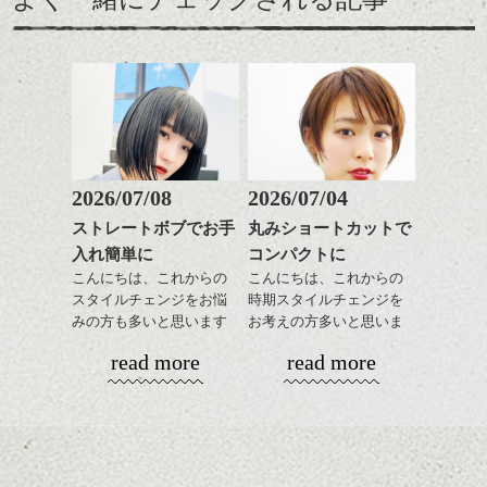
た印象になって良いで
トが良い感じでしたが、
雰囲気にぴったり、ニッ
す。
そこに相反するボリュー
トとコンパクトなショー
カラーは薄いパープル系
ム感がミックスされてた
トパーマおすすめです。
に明るめグレージュのハ
りフォルムが際立つと春
パーマそして春はパーマ
イライトをプラスしてツ
に向けていい感じだと思
が似合う季節、柔らかく
ヤと軽さを。
いますよ。
ふわっとしたイメージに
↑こんなふうにフロント部
したくなりませんか？
分をややフォルミーに見
せて
ショートでパーマは抵抗
2026/07/08
2026/07/04
前からみるとマッシュな
ある方も多いかと思いま
ストレートボブでお手
丸みショートカットで
感じ
すがアウトラインや耳下
ハンサムショート／ヘッド
入れ簡単に
コンパクトに
は極弱にトップは大きめ
スパ／伸びても目立たない
↓サイドから見るとタイト
でしっかりと、頭の箇所
ヘアカラー/ハイライト/ダブ
こんにちは、これからの
こんにちは、これからの
なクラシックショート
で強さをコントロールし
ルカラー/髪質改善/TOKIOト
スタイルチェンジをお悩
時期スタイルチェンジを
風。
てかけたらスタイリング
リートメント/ブリーチ/イン
みの方も多いと思います
お考えの方多いと思いま
ハンサムショート／ヘッド
モノトーンでパリッとし
もしやすく失敗しないで
ナーカラー/イルミナカラー/
が、
す。
スパ／伸びても目立たない
read more
read more
たファッションとも相性
す。髪質によってはかけ
ミニボブ/抜け感ショート/バ
やっぱりボブでお手入れ
ヘアカラー/ハイライト/ダブ
◎
なくていい箇所もありま
レイヤージュ/縮毛矯正
しやすいスタイルだと毎
コンパクトなフォルムが
ルカラー/髪質改善/TOKIOト
かきあげたり、パートを
す。
日のスタイリングも簡単
全体のバランスを良く見
リートメント/ブリーチ/イン
変えたりと前が長いとな
で良いですよ。
せてくれる効果もあり、
ナーカラー/イルミナカラー/
にかとアレンジも効きや
気になる方はぜひご相談
いろんなシーンに雰囲気
ミニボブ/抜け感ショート/バ
すいので
下さい。
をだしやすくスタイリン
レイヤージュ/縮毛矯
毎日の気分で楽しめるの