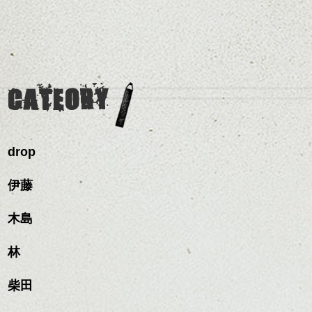
せてくれる効果もあり、
リートメント/ブリーチ/イン
前髪を軽めに調整し、フ
いろんなシーンに雰囲気
ナーカラー/イルミナカラー/
ナチュラルなベージュカ
ェイスラインのデザイン
をだしやすくスタイリン
ミニボブ/抜け感ショート/バ
ラーで全体にツヤと透明
ですっきりした印象にな
グも簡単で良いので朝の
カラーリングとの組み合
レイヤージュ/縮毛矯正
感をプラスして
るようカット。
時短にも◎
わせで質感に変化をつけ
質感も綺麗に見せやす
バックを短めにカットし
そんなショートカット。
ながら楽しむ事ができる
く。
全体のボリューム感がコ
CATEORY
のも
ンパクトになるようにす
軽めの前髪で透け感を演
とても良いところです。
スタイリング方法は全体
るのが良い感じです。
出できるので、
ダークトーンの色味でク
をドライした後、
この時期とてもおすすめ
ールに演出するのもおす
ワックスとオイルを混ぜ
ですよ。
すめですよ。
drop
ながらもみこみ、なじま
ナチュラルなトーンの色
せます。
ナチュラルなベージュカ
で柔らかさをプラスする
質感をかるくととのえな
伊藤
ラーで全体にツヤと透明
のも良いですね。
がら耳かけアレンジする
感をプラスして
のも良い感じです。
質感も綺麗に見せやす
木島
またクセ毛の方は質感調
く。
整のストレートパーマで
これからのスタイルチェ
髪質改善すると
林
ンジ、似合うカラーリン
スタイリング方法は全体
更に扱いやすくなるので
グの事やお手入れ方法な
ハンサムショート／ヘッド
をドライした後、
おすすめです。
ど
柴田
スパ／伸びても目立たない
ワックスとオイルを混ぜ
いつものスタイリングが
ベージュ系等の肌を綺麗
是非なんでもご相談して
ヘアカラー/ハイライト/ダブ
ながらもみこみ、なじま
ドライした後オイルやワ
に見せる効果のあるカラ
下さいね。