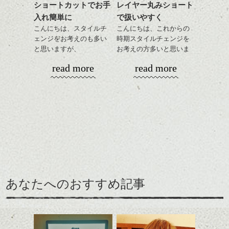
ショートカットでお手
レイヤー丸みショート
目元が引き締まった印象
入れ簡単に
で扱いやすく
に。
こんにちは、スタイルチ
こんにちは、これからの
ェンジをお考えのも多い
時期スタイルチェンジを
と思いますが、
お考えの方多いと思いま
丸みショートでタイトに
す。
read more
read more
演出したスタイルもこれ
からの季節とてもおすす
コンパクトなフォルムが
めですね。
全体のバランスを良く見
せてくれる効果もあり、
前髪を軽めに調整し、フ
いろんなシーンに雰囲気
ナチュラルなベージュカ
ェイスラインのデザイン
をだしやすくスタイリン
ラーで全体にツヤと透明
ですっきりした印象にな
グも簡単で良いので朝の
カラーリングとの組み合
感をプラスして
るようカット。
時短にも◎
わせで質感に変化をつけ
質感も綺麗に見せやす
バックを短めにカットし
そんなショートカット。
ながら楽しむ事ができる
く。
全体のボリューム感がコ
のも
ンパクトになるようにす
軽めの前髪で透け感を演
とても良いところです。
スタイリング方法は全体
あなたへのおすすめ記事
るのが良い感じです。
出できるので、
ダークトーンの色味でク
をドライした後、
この時期とてもおすすめ
ールに演出するのもおす
ワックスとオイルを混ぜ
ですよ。
すめですよ。
ながらもみこみ、なじま
ナチュラルなトーンの色
せます。
ナチュラルなベージュカ
で柔らかさをプラスする
質感をかるくととのえな