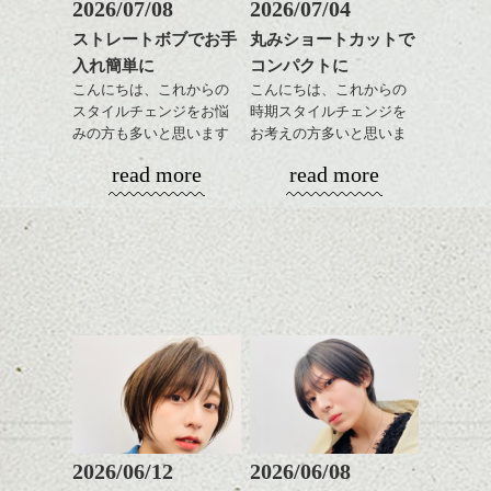
2026/07/08
2026/07/04
ストレートボブでお手
丸みショートカットで
入れ簡単に
コンパクトに
こんにちは、これからの
こんにちは、これからの
スタイルチェンジをお悩
時期スタイルチェンジを
みの方も多いと思います
お考えの方多いと思いま
が、
す。
read more
read more
やっぱりボブでお手入れ
しやすいスタイルだと毎
コンパクトなフォルムが
日のスタイリングも簡単
全体のバランスを良く見
で良いですよ。
せてくれる効果もあり、
いろんなシーンに雰囲気
をだしやすくスタイリン
あご下のラインでやや長
グも簡単で良いので朝の
さを残したボブは雰囲気
時短にも◎
も出しやすくていろいろ
そんなショートカット。
な方に
おすすめですね。
軽めの前髪で透け感を演
前髪もやや重めにカット
出できるので、
してラインを強調するの
この時期とてもおすすめ
もこれからは良い感じで
ですよ。
2026/06/12
2026/06/08
す、