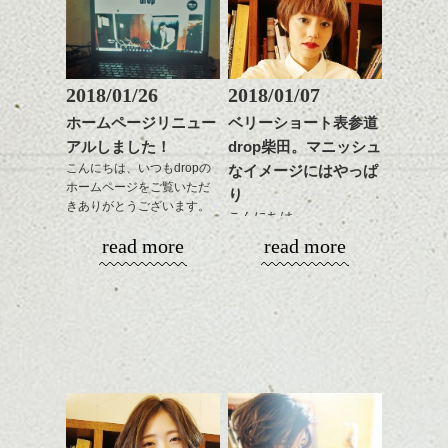
ラーで全体にツヤと透明
のも良いですね。
がら耳かけアレンジする
感をプラスして
のも良い感じです。
質感も綺麗に見せやす
またクセ毛の方は質感調
く。
整のストレートパーマで
これからのスタイルチェ
髪質改善すると
2018/01/26
2018/01/07
ンジ、似合うカラーリン
スタイリング方法は全体
更に扱いやすくなるので
グの事やお手入れ方法な
ホームページリニュー
ベリーショート表参道
をドライした後、
おすすめです。
ど
アルしました！
drop柴田。マニッシュ
ワックスとオイルを混ぜ
いつものスタイリングが
ベージュ系等の肌を綺麗
是非なんでもご相談して
ながらもみこみ、なじま
こんにちは、いつもdropの
なイメージにはやっぱ
ドライした後オイルやワ
に見せる効果のあるカラ
下さいね。
ホームページをご覧いただ
せます。
ックスをなじませるだけ
ーリングをプラスして透
り
きありがとうございます。
質感をかるくととのえな
に。
明感を表現すると
こんにちは、
シバタ
がら耳かけアレンジする
更に雰囲気が出やすくな
read more
read more
１５周年と移転に合わ
のも良い感じです。
これからのスタイルチェ
って毎日のお手入れも簡
明けましておめでとうご
せ、少しばかり遅くなり
ンジの事、髪質に合った
単になりますよ。
ざいます。今年も宜しく
ましたがHPもリニューア
これからのスタイルチェ
お手入れ方法等、
さり気ない程度にハイラ
お願い致します！
ル致しました。
ンジ、似合うカラーリン
是非なんでもご相談して
イトをいれるのもおすす
2018年になってもう一週
グの事やお手入れ方法な
下さいね。
め。
間、
今回もdropらしく、かっ
ど
お待ちしております。
平成30年というのもなん
こ良いHPに仕上がりまし
是非なんでもご相談して
スタイリングも簡単で、
かとても新しい感じがし
たのでいろいろ見て下さ
下さいね。
ワックスとオイル、バー
ますね。
いね。
シバタ
ム等の質感を調整しやす
シバタ
いものを全体になじませ
ヘアーも雰囲気を変えた
今後の更新もお楽しみ