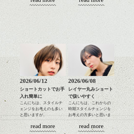
やっぱりボブでお手入れ
しやすいスタイルだと毎
コンパクトなフォルムが
日のスタイリングも簡単
全体のバランスを良く見
で良いですよ。
せてくれる効果もあり、
いろんなシーンに雰囲気
をだしやすくスタイリン
あご下のラインでやや長
グも簡単で良いので朝の
さを残したボブは雰囲気
時短にも◎
も出しやすくていろいろ
そんなショートカット。
な方に
おすすめですね。
軽めの前髪で透け感を演
前髪もやや重めにカット
出できるので、
してラインを強調するの
この時期とてもおすすめ
もこれからは良い感じで
ですよ。
2026/06/12
2026/06/08
す、
ショートカットでお手
レイヤー丸みショート
目元が引き締まった印象
入れ簡単に
で扱いやすく
に。
こんにちは、スタイルチ
こんにちは、これからの
ェンジをお考えのも多い
時期スタイルチェンジを
と思いますが、
お考えの方多いと思いま
丸みショートでタイトに
す。
read more
read more
演出したスタイルもこれ
からの季節とてもおすす
コンパクトなフォルムが