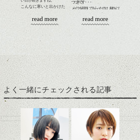
い日が続きますね。
お待ちしております
つづきです・・・
こんなに寒いと出かけた
メイクを担当してもらったのは、林さんで
くなくなります。
シバタ
す。
ハンサムショート／ヘッド
read more
read more
なのでおうちで暖かくし
スパ／伸びても目立たない
てまったりと過ごす冬
ヘアカラー/ハイライト/ダブ
に、そしてこれからの春
ルカラー/髪質改善/TOKIOト
を少し意識したスタイル
リートメント/ブリーチ/イン
をご紹介。
ナーカラー/イルミナカラー/
ミニボブ/抜け感ショート/バ
レイヤージュ/縮毛矯正
えりあしはコンパクトに
してざっくりとしたニッ
トにもバランスよく合う
ここ最近タイトでコンパ
ように。
クトなイメージのショー
よく一緒にチェックされる記事
緩いパーマがリラックス
トが良い感じでしたが、
雰囲気にぴったり、ニッ
メイクのテーマは、ナチュラルフェミニン
そこに相反するボリュー
トとコンパクトなショー
な雰囲気です。
ム感がミックスされてた
トパーマおすすめです。
りフォルムが際立つと春
パーマそして春はパーマ
に向けていい感じだと思
が似合う季節、柔らかく
いますよ。
ふわっとしたイメージに
↑こんなふうにフロント部
したくなりませんか？
分をややフォルミーに見