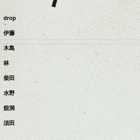
スタイリング方法は全体
るのが良い感じです。
出できるので、
ダークトーンの色味でク
をドライした後、
この時期とてもおすすめ
ールに演出するのもおす
ワックスとオイルを混ぜ
ですよ。
すめですよ。
drop
ながらもみこみ、なじま
ナチュラルなトーンの色
せます。
ナチュラルなベージュカ
で柔らかさをプラスする
質感をかるくととのえな
伊藤
ラーで全体にツヤと透明
のも良いですね。
がら耳かけアレンジする
感をプラスして
のも良い感じです。
質感も綺麗に見せやす
木島
またクセ毛の方は質感調
く。
整のストレートパーマで
これからのスタイルチェ
髪質改善すると
林
ンジ、似合うカラーリン
スタイリング方法は全体
更に扱いやすくなるので
グの事やお手入れ方法な
ハンサムショート／ヘッド
をドライした後、
おすすめです。
ど
柴田
スパ／伸びても目立たない
ワックスとオイルを混ぜ
いつものスタイリングが
ベージュ系等の肌を綺麗
是非なんでもご相談して
ヘアカラー/ハイライト/ダブ
ながらもみこみ、なじま
ドライした後オイルやワ
に見せる効果のあるカラ
下さいね。
ルカラー/髪質改善/TOKIOト
せます。
ックスをなじませるだけ
水野
ーリングをプラスして透
リートメント/ブリーチ/イン
質感をかるくととのえな
ハンサムショート／ヘッド
に。
明感を表現すると
シバタ
ナーカラー/イルミナカラー/
がら耳かけアレンジする
スパ／伸びても目立たない
更に雰囲気が出やすくな
舘洞
ミニボブ/抜け感ショート/バ
のも良い感じです。
ヘアカラー/ハイライト/ダブ
これからのスタイルチェ
って毎日のお手入れも簡
レイヤージュ/縮毛矯正
ルカラー/髪質改善/TOKIOト
ンジの事、髪質に合った
単になりますよ。
これからのスタイルチェ
須田
リートメント/ブリーチ/イン
お手入れ方法等、
さり気ない程度にハイラ
ンジ、似合うカラーリン
ナーカラー/イルミナカラー/
是非なんでもご相談して
イトをいれるのもおすす
グの事やお手入れ方法な
ミニボブ/抜け感ショート/バ
下さいね。
め。