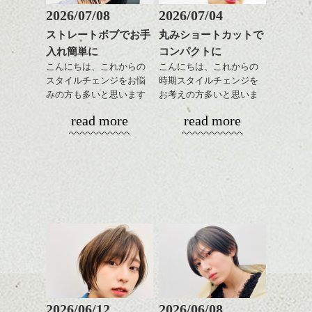
せて
ショートでパーマは抵抗
2026/07/08
2026/07/04
前からみるとマッシュな
ある方も多いかと思いま
ストレートボブでお手
丸みショートカットで
感じ
すがアウトラインや耳下
ハンサムショート／ヘッド
入れ簡単に
コンパクトに
は極弱にトップは大きめ
スパ／伸びても目立たない
↓サイドから見るとタイト
でしっかりと、頭の箇所
ヘアカラー/ハイライト/ダブ
こんにちは、これからの
こんにちは、これからの
なクラシックショート
で強さをコントロールし
ルカラー/髪質改善/TOKIOト
スタイルチェンジをお悩
時期スタイルチェンジを
風。
てかけたらスタイリング
リートメント/ブリーチ/イン
みの方も多いと思います
お考えの方多いと思いま
ハンサムショート／ヘッド
ポイントは、下くちびるをすこしあつくみ
モノトーンでパリッとし
もしやすく失敗しないで
ナーカラー/イルミナカラー/
が、
す。
スパ／伸びても目立たない
えるようにしたところです。リップが薄い
read more
read more
たファッションとも相性
す。髪質によってはかけ
ミニボブ/抜け感ショート/バ
やっぱりボブでお手入れ
ヘアカラー/ハイライト/ダブ
と冷たそうな印象にみえやすくなり、もと
◎
なくていい箇所もありま
レイヤージュ/縮毛矯正
しやすいスタイルだと毎
コンパクトなフォルムが
ルカラー/髪質改善/TOKIOト
もと薄めのリップの方は、下くちびるの中
す。
日のスタイリングも簡単
全体のバランスを良く見
リートメント/ブリーチ/イン
央に濃い色をぬってあげると立体感がま
で良いですよ。
せてくれる効果もあり、
ナーカラー/イルミナカラー/
し、かわいらしい印象になります。
気になる方はぜひご相談
いろんなシーンに雰囲気
ミニボブ/抜け感ショート/バ
下さい。
をだしやすくスタイリン
レイヤージュ/縮毛矯
あご下のラインでやや長
グも簡単で良いので朝の
さを残したボブは雰囲気
時短にも◎
も出しやすくていろいろ
そんなショートカット。
な方に
おすすめですね。
軽めの前髪で透け感を演
前髪もやや重めにカット
出できるので、
してラインを強調するの
この時期とてもおすすめ
もこれからは良い感じで
ですよ。
2026/06/12
2026/06/08