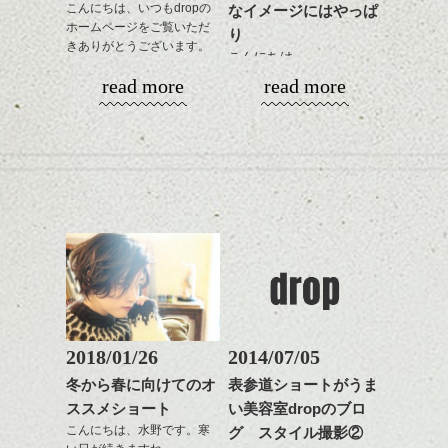
ながらもみこみ、なじま
こんにちは、いつもdropの
なイメージにはやっぱ
ドライした後オイルやワ
に見せる効果のあるカラ
下さいね。
ホームページをご覧いただ
せます。
ックスをなじませるだけ
ーリングをプラスして透
り
きありがとうございます。
質感をかるくととのえな
に。
明感を表現すると
こんにちは、
シバタ
がら耳かけアレンジする
更に雰囲気が出やすくな
read more
read more
１５周年と移転に合わ
のも良い感じです。
これからのスタイルチェ
って毎日のお手入れも簡
明けましておめでとうご
せ、少しばかり遅くなり
ンジの事、髪質に合った
単になりますよ。
ざいます。今年も宜しく
ましたがHPもリニューア
これからのスタイルチェ
お手入れ方法等、
さり気ない程度にハイラ
お願い致します！
ル致しました。
ンジ、似合うカラーリン
是非なんでもご相談して
イトをいれるのもおすす
2018年になってもう一週
グの事やお手入れ方法な
下さいね。
め。
間、
今回もdropらしく、かっ
ど
お待ちしております。
平成30年というのもなん
こ良いHPに仕上がりまし
是非なんでもご相談して
スタイリングも簡単で、
かとても新しい感じがし
たのでいろいろ見て下さ
下さいね。
ワックスとオイル、バー
ますね。
いね。
シバタ
ム等の質感を調整しやす
シバタ
いものを全体になじませ
ヘアーも雰囲気を変えた
今後の更新もお楽しみ
ながら
い、なんていう方結構い
に！
整えるだけですよ。
るのではないでしょう
か？
2018/01/26
2014/07/05
ひきつづきミニマムヘア
これからのスタイルチェ
で、
冬から春に向けてのオ
表参道ショートがうま
ンジの事等
今回はマッシュ(っぽい!)
ススメショート
い美容室dropのブロ
是非なんでもご相談して
ショートカットの話。
こんにちは、水野です。寒
グ スタイル撮影②
下さい。