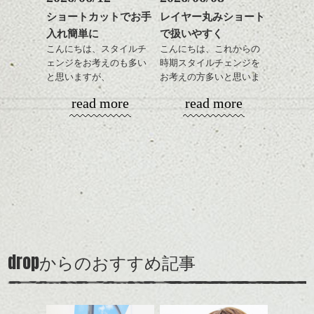
す、
耳だしするとメリハリが
ショートカットでお手
レイヤー丸みショート
目元が引き締まった印象
ついて良い感じです。
入れ簡単に
で扱いやすく
に。
リップの色は、少し赤みのあるオレンジベ
スタイリングはとても簡
ージュ ナチュラル系にはこの色がオスス
単でワックスやセラムを
こんにちは、スタイルチ
こんにちは、これからの
メです。
全体に手ぐししながら広
ェンジをお考えのも多い
時期スタイルチェンジを
げるだけ、
と思いますが、
お考えの方多いと思いま
そして最後にちょっとスタイリングしまし
ストレートにしたりクセ
丸みショートでタイトに
す。
read more
read more
た。寝癖を生かしたようなハネのはいった
毛を活かしたり、気分で
演出したスタイルもこれ
雰囲気に・・・
楽しめるのもいいです
からの季節とてもおすす
コンパクトなフォルムが
ね。
めですね。
全体のバランスを良く見
せてくれる効果もあり、
カラーはグレージュやブ
前髪を軽めに調整し、フ
いろんなシーンに雰囲気
ナチュラルなベージュカ
ルージュ等もおすすめで
ェイスラインのデザイン
をだしやすくスタイリン
ラーで全体にツヤと透明
すが、
ですっきりした印象にな
グも簡単で良いので朝の
カラーリングとの組み合
感をプラスして
90's後半から2000's前半に
るようカット。
時短にも◎
わせで質感に変化をつけ
質感も綺麗に見せやす
多く見られたいわゆる茶
バックを短めにカットし
そんなショートカット。
ながら楽しむ事ができる
く。
髪、のアップグレード版
全体のボリューム感がコ
のも
も個人的には良いと思い
ンパクトになるようにす
軽めの前髪で透け感を演
とても良いところです。
スタイリング方法は全体
drop
ます。
からのおすすめ記事
るのが良い感じです。
出できるので、
ダークトーンの色味でク
をドライした後、
スタイルの事やカラーリ
この時期とてもおすすめ
ールに演出するのもおす
こんな感じになりました。カラーもほどよ
ワックスとオイルを混ぜ
ングの事などなんでもご
ですよ。
すめですよ。
く落ち着き、良い雰囲気に仕上がったとお
ながらもみこみ、なじま
相談して下さい！では
ナチュラルなトーンの色
もいます。
せます。