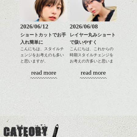
おすすめですね。
軽めの前髪で透け感を演
ながら
前髪もやや重めにカット
出できるので、
整えるだけですよ。
してラインを強調するの
この時期とてもおすすめ
もこれからは良い感じで
ですよ。
2026/06/12
2026/06/08
す、
これからのスタイルチェ
ショートカットでお手
レイヤー丸みショート
目元が引き締まった印象
ンジの事等
入れ簡単に
で扱いやすく
に。
是非なんでもご相談して
こんにちは、スタイルチ
こんにちは、これからの
下さい。
ェンジをお考えのも多い
時期スタイルチェンジを
お待ちしております
と思いますが、
お考えの方多いと思いま
丸みショートでタイトに
す。
シバタ
ハンサムショート／ヘッド
read more
read more
演出したスタイルもこれ
スパ／伸びても目立たない
からの季節とてもおすす
コンパクトなフォルムが
ヘアカラー/ハイライト/ダブ
めですね。
全体のバランスを良く見
ルカラー/髪質改善/TOKIOト
せてくれる効果もあり、
リートメント/ブリーチ/イン
前髪を軽めに調整し、フ
いろんなシーンに雰囲気
ナーカラー/イルミナカラー/
ナチュラルなベージュカ
ェイスラインのデザイン
をだしやすくスタイリン
ミニボブ/抜け感ショート/バ
ラーで全体にツヤと透明
ですっきりした印象にな
グも簡単で良いので朝の
カラーリングとの組み合
レイヤージュ/縮毛矯正
感をプラスして
るようカット。
時短にも◎
わせで質感に変化をつけ
質感も綺麗に見せやす
バックを短めにカットし
そんなショートカット。
ながら楽しむ事ができる
く。
全体のボリューム感がコ
CATEORY
のも
ンパクトになるようにす
軽めの前髪で透け感を演
とても良いところです。