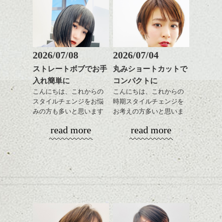
ナチュラルなベージュカ
で柔らかさをプラスする
詳しいスタイル内容はスタイルページを覗
質感をかるくととのえな
シバタ
ラーで全体にツヤと透明
のも良いですね。
いてみてください。
がら耳かけアレンジする
感をプラスして
のも良い感じです。
質感も綺麗に見せやす
またクセ毛の方は質感調
夏にスタイルチェンジを考えている方は、
く。
整のストレートパーマで
是非dropにいらしてください！！
これからのスタイルチェ
髪質改善すると
kyoheiでした。
2026/07/08
2026/07/04
ンジ、似合うカラーリン
スタイリング方法は全体
更に扱いやすくなるので
グの事やお手入れ方法な
ストレートボブでお手
丸みショートカットで
をドライした後、
おすすめです。
ど
入れ簡単に
コンパクトに
ワックスとオイルを混ぜ
いつものスタイリングが
ベージュ系等の肌を綺麗
是非なんでもご相談して
ながらもみこみ、なじま
こんにちは、これからの
こんにちは、これからの
ドライした後オイルやワ
に見せる効果のあるカラ
下さいね。
せます。
スタイルチェンジをお悩
時期スタイルチェンジを
ックスをなじませるだけ
ーリングをプラスして透
質感をかるくととのえな
みの方も多いと思います
お考えの方多いと思いま
に。
明感を表現すると
シバタ
がら耳かけアレンジする
が、
す。
更に雰囲気が出やすくな
read more
read more
のも良い感じです。
やっぱりボブでお手入れ
これからのスタイルチェ
って毎日のお手入れも簡
しやすいスタイルだと毎
コンパクトなフォルムが
ンジの事、髪質に合った
単になりますよ。
これからのスタイルチェ
日のスタイリングも簡単
全体のバランスを良く見
お手入れ方法等、
さり気ない程度にハイラ
ンジ、似合うカラーリン
で良いですよ。
せてくれる効果もあり、
是非なんでもご相談して
イトをいれるのもおすす
グの事やお手入れ方法な
いろんなシーンに雰囲気
下さいね。
め。
ど
をだしやすくスタイリン
お待ちしております。
是非なんでもご相談して
あご下のラインでやや長
グも簡単で良いので朝の
スタイリングも簡単で、
下さいね。
さを残したボブは雰囲気
時短にも◎
ワックスとオイル、バー
も出しやすくていろいろ
そんなショートカット。
シバタ
ム等の質感を調整しやす
シバタ
な方に
いものを全体になじませ