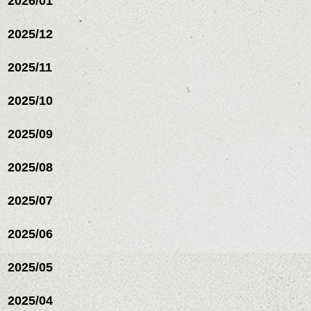
2026/01
レイヤージュ/縮毛矯正
2025/12
2025/11
2025/10
2025/09
2025/08
2025/07
ハンサムショート／ヘッド
2025/06
スパ／伸びても目立たない
ヘアカラー/ハイライト/ダブ
ルカラー/髪質改善/TOKIOト
2025/05
リートメント/ブリーチ/イン
ハンサムショート／ヘッド
ナーカラー/イルミナカラー/
スパ／伸びても目立たない
2025/04
ミニボブ/抜け感ショート/バ
ヘアカラー/ハイライト/ダブ