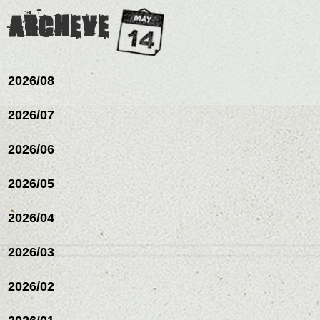
ど
レイヤージュ/縮毛矯
お待ちしております。
是非なんでもご相談して
ARCHEVE
スタイリングも簡単で、
下さいね。
ワックスとオイル、バー
シバタ
ム等の質感を調整しやす
シバタ
いものを全体になじませ
ながら
2026/08
整えるだけですよ。
2026/07
これからのスタイルチェ
2026/06
ンジの事等
是非なんでもご相談して
下さい。
2026/05
お待ちしております
2026/04
シバタ
ハンサムショート／ヘッド
スパ／伸びても目立たない
2026/03
ヘアカラー/ハイライト/ダブ
ルカラー/髪質改善/TOKIOト
リートメント/ブリーチ/イン
2026/02
ナーカラー/イルミナカラー/
ミニボブ/抜け感ショート/バ