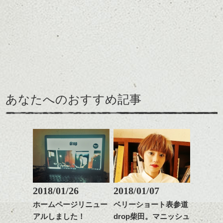
めですね。
全体のバランスを良く見
せてくれる効果もあり、
前髪を軽めに調整し、フ
いろんなシーンに雰囲気
ナチュラルなベージュカ
ェイスラインのデザイン
をだしやすくスタイリン
ラーで全体にツヤと透明
ですっきりした印象にな
グも簡単で良いので朝の
カラーリングとの組み合
感をプラスして
るようカット。
時短にも◎
わせで質感に変化をつけ
質感も綺麗に見せやす
バックを短めにカットし
そんなショートカット。
ながら楽しむ事ができる
く。
全体のボリューム感がコ
のも
ンパクトになるようにす
軽めの前髪で透け感を演
とても良いところです。
スタイリング方法は全体
あなたへのおすすめ記事
るのが良い感じです。
出できるので、
ダークトーンの色味でク
をドライした後、
この時期とてもおすすめ
ールに演出するのもおす
ワックスとオイルを混ぜ
ですよ。
すめですよ。
ながらもみこみ、なじま
ナチュラルなトーンの色
せます。
ナチュラルなベージュカ
で柔らかさをプラスする
質感をかるくととのえな
ラーで全体にツヤと透明
のも良いですね。
がら耳かけアレンジする
感をプラスして
のも良い感じです。
質感も綺麗に見せやす
またクセ毛の方は質感調
く。
整のストレートパーマで
これからのスタイルチェ
髪質改善すると
2018/01/26
2018/01/07
ンジ、似合うカラーリン
スタイリング方法は全体
更に扱いやすくなるので
グの事やお手入れ方法な
ホームページリニュー
ベリーショート表参道
をドライした後、
おすすめです。
ど
アルしました！
drop柴田。マニッシュ
ワックスとオイルを混ぜ
いつものスタイリングが
ベージュ系等の肌を綺麗
是非なんでもご相談して