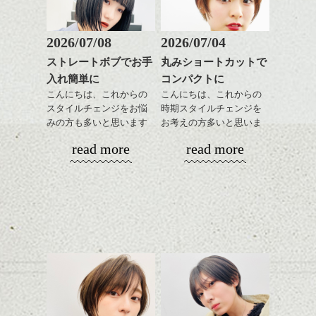
のも良い感じです。
質感も綺麗に見せやす
またクセ毛の方は質感調
く。
整のストレートパーマで
これからのスタイルチェ
髪質改善すると
2026/07/08
2026/07/04
ンジ、似合うカラーリン
スタイリング方法は全体
更に扱いやすくなるので
グの事やお手入れ方法な
ストレートボブでお手
丸みショートカットで
をドライした後、
おすすめです。
ど
入れ簡単に
コンパクトに
ワックスとオイルを混ぜ
いつものスタイリングが
ベージュ系等の肌を綺麗
是非なんでもご相談して
ながらもみこみ、なじま
こんにちは、これからの
こんにちは、これからの
ドライした後オイルやワ
に見せる効果のあるカラ
下さいね。
せます。
スタイルチェンジをお悩
時期スタイルチェンジを
ックスをなじませるだけ
ーリングをプラスして透
質感をかるくととのえな
みの方も多いと思います
お考えの方多いと思いま
に。
明感を表現すると
シバタ
がら耳かけアレンジする
が、
す。
更に雰囲気が出やすくな
read more
read more
のも良い感じです。
やっぱりボブでお手入れ
これからのスタイルチェ
って毎日のお手入れも簡
しやすいスタイルだと毎
コンパクトなフォルムが
ンジの事、髪質に合った
単になりますよ。
これからのスタイルチェ
日のスタイリングも簡単
全体のバランスを良く見
お手入れ方法等、
さり気ない程度にハイラ
ンジ、似合うカラーリン
で良いですよ。
せてくれる効果もあり、
是非なんでもご相談して
イトをいれるのもおすす
グの事やお手入れ方法な
いろんなシーンに雰囲気
下さいね。
め。
ど
をだしやすくスタイリン
お待ちしております。
是非なんでもご相談して
あご下のラインでやや長
グも簡単で良いので朝の
スタイリングも簡単で、
下さいね。
さを残したボブは雰囲気
時短にも◎
ワックスとオイル、バー
も出しやすくていろいろ
そんなショートカット。
シバタ
ム等の質感を調整しやす
シバタ
な方に
いものを全体になじませ
おすすめですね。
軽めの前髪で透け感を演
ながら
前髪もやや重めにカット
出できるので、
整えるだけですよ。