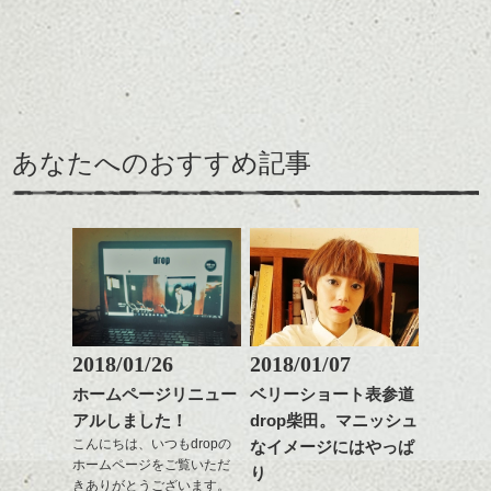
前髪を軽めに調整し、フ
いろんなシーンに雰囲気
ナチュラルなベージュカ
ェイスラインのデザイン
をだしやすくスタイリン
ラーで全体にツヤと透明
ですっきりした印象にな
グも簡単で良いので朝の
カラーリングとの組み合
感をプラスして
るようカット。
時短にも◎
わせで質感に変化をつけ
質感も綺麗に見せやす
バックを短めにカットし
そんなショートカット。
ながら楽しむ事ができる
く。
全体のボリューム感がコ
のも
ンパクトになるようにす
軽めの前髪で透け感を演
とても良いところです。
スタイリング方法は全体
あなたへのおすすめ記事
るのが良い感じです。
出できるので、
ダークトーンの色味でク
をドライした後、
この時期とてもおすすめ
ールに演出するのもおす
ワックスとオイルを混ぜ
ですよ。
すめですよ。
ながらもみこみ、なじま
ナチュラルなトーンの色
せます。
ナチュラルなベージュカ
で柔らかさをプラスする
質感をかるくととのえな
ラーで全体にツヤと透明
のも良いですね。
がら耳かけアレンジする
感をプラスして
のも良い感じです。
質感も綺麗に見せやす
またクセ毛の方は質感調
く。
整のストレートパーマで
これからのスタイルチェ
髪質改善すると
2018/01/26
2018/01/07
ンジ、似合うカラーリン
スタイリング方法は全体
更に扱いやすくなるので
グの事やお手入れ方法な
ホームページリニュー
ベリーショート表参道
をドライした後、
おすすめです。
ど
アルしました！
drop柴田。マニッシュ
ワックスとオイルを混ぜ
いつものスタイリングが
ベージュ系等の肌を綺麗
是非なんでもご相談して
ながらもみこみ、なじま
こんにちは、いつもdropの
なイメージにはやっぱ
ドライした後オイルやワ
に見せる効果のあるカラ
下さいね。
ホームページをご覧いただ
せます。
ックスをなじませるだけ
ーリングをプラスして透
り
きありがとうございます。
質感をかるくととのえな
に。