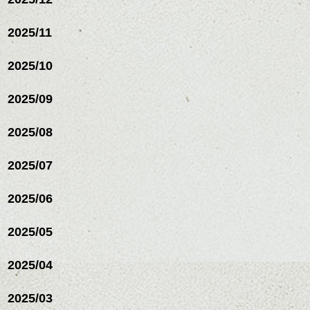
2025/11
2025/10
2025/09
2025/08
2025/07
ハンサムショート／ヘッド
2025/06
スパ／伸びても目立たない
ヘアカラー/ハイライト/ダブ
ルカラー/髪質改善/TOKIOト
2025/05
リートメント/ブリーチ/イン
ハンサムショート／ヘッド
ナーカラー/イルミナカラー/
スパ／伸びても目立たない
2025/04
ミニボブ/抜け感ショート/バ
ヘアカラー/ハイライト/ダブ
レイヤージュ/縮毛矯正
ルカラー/髪質改善/TOKIOト
2025/03
リートメント/ブリーチ/イン