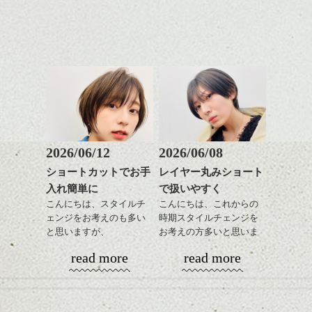
で良いですよ。
せてくれる効果もあり、
いろんなシーンに雰囲気
をだしやすくスタイリン
あご下のラインでやや長
グも簡単で良いので朝の
さを残したボブは雰囲気
時短にも◎
も出しやすくていろいろ
そんなショートカット。
な方に
おすすめですね。
軽めの前髪で透け感を演
前髪もやや重めにカット
出できるので、
してラインを強調するの
この時期とてもおすすめ
もこれからは良い感じで
ですよ。
2026/06/12
2026/06/08
す、
ショートカットでお手
レイヤー丸みショート
目元が引き締まった印象
入れ簡単に
で扱いやすく
に。
こんにちは、スタイルチ
こんにちは、これからの
ェンジをお考えのも多い
時期スタイルチェンジを
と思いますが、
お考えの方多いと思いま
丸みショートでタイトに
す。
read more
read more
演出したスタイルもこれ
からの季節とてもおすす
コンパクトなフォルムが
めですね。
全体のバランスを良く見
せてくれる効果もあり、