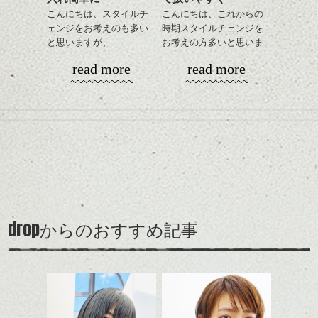
今回はそんな感じで、
単でワックスやセラムを
こんにちは、スタイルチ
こんにちは、これからの
春のヘアスタイル是非ご
全体に手ぐししながら広
ェンジをお考えのも多い
時期スタイルチェンジを
相談して下さい。
げるだけ、
と思いますが、
お考えの方多いと思いま
ストレートにしたりクセ
丸みショートでタイトに
す。
シバタ
read more
read more
毛を活かしたり、気分で
演出したスタイルもこれ
楽しめるのもいいです
からの季節とてもおすす
コンパクトなフォルムが
ね。
めですね。
全体のバランスを良く見
せてくれる効果もあり、
カラーはグレージュやブ
前髪を軽めに調整し、フ
いろんなシーンに雰囲気
ナチュラルなベージュカ
ルージュ等もおすすめで
ェイスラインのデザイン
をだしやすくスタイリン
ラーで全体にツヤと透明
すが、
ですっきりした印象にな
グも簡単で良いので朝の
カラーリングとの組み合
感をプラスして
90's後半から2000's前半に
るようカット。
時短にも◎
わせで質感に変化をつけ
質感も綺麗に見せやす
多く見られたいわゆる茶
バックを短めにカットし
そんなショートカット。
ながら楽しむ事ができる
く。
髪、のアップグレード版
全体のボリューム感がコ
のも
も個人的には良いと思い
ンパクトになるようにす
軽めの前髪で透け感を演
とても良いところです。
スタイリング方法は全体
drop
ます。
からのおすすめ記事
るのが良い感じです。
出できるので、
ダークトーンの色味でク
をドライした後、
スタイルの事やカラーリ
この時期とてもおすすめ
ールに演出するのもおす
ワックスとオイルを混ぜ
ングの事などなんでもご
ですよ。
すめですよ。
ながらもみこみ、なじま
相談して下さい！では
ナチュラルなトーンの色
せます。
ナチュラルなベージュカ
で柔らかさをプラスする
質感をかるくととのえな
シバタ
ラーで全体にツヤと透明
のも良いですね。
がら耳かけアレンジする
感をプラスして