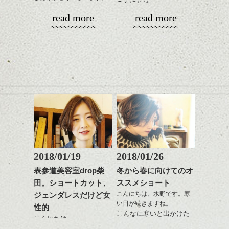
明感を表現すると
こんにちは、
シバタ
がら耳かけアレンジする
更に雰囲気が出やすくな
read more
read more
１５周年と移転に合わ
のも良い感じです。
これからのスタイルチェ
って毎日のお手入れも簡
明けましておめでとうご
せ、少しばかり遅くなり
ンジの事、髪質に合った
単になりますよ。
ざいます。今年も宜しく
ましたがHPもリニューア
これからのスタイルチェ
お手入れ方法等、
さり気ない程度にハイラ
お願い致します！
ル致しました。
ンジ、似合うカラーリン
是非なんでもご相談して
イトをいれるのもおすす
2018年になってもう一週
グの事やお手入れ方法な
下さいね。
め。
間、
今回もdropらしく、かっ
ど
お待ちしております。
平成30年というのもなん
こ良いHPに仕上がりまし
是非なんでもご相談して
スタイリングも簡単で、
かとても新しい感じがし
たのでいろいろ見て下さ
下さいね。
ワックスとオイル、バー
ますね。
いね。
シバタ
ム等の質感を調整しやす
シバタ
いものを全体になじませ
ヘアーも雰囲気を変えた
今後の更新もお楽しみ
ながら
い、なんていう方結構い
に！
整えるだけですよ。
るのではないでしょう
か？
2018/01/19
2018/01/26
ひきつづきミニマムヘア
これからのスタイルチェ
で、
表参道美容室drop柴
冬から春に向けてのオ
ンジの事等
今回はマッシュ(っぽい!)
田。ショートカット、
ススメショート
是非なんでもご相談して
ショートカットの話。
こんにちは、水野です。寒
ジェンダレスだけど女
下さい。
い日が続きますね。
お待ちしております
性的
こんなに寒いと出かけた
こんにちは。
くなくなります。
シバタ
ハンサムショート／ヘッド