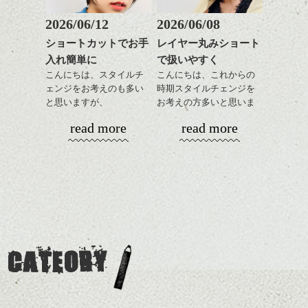
してラインを強調するの
この時期とてもおすすめ
もこれからは良い感じで
ですよ。
2026/06/12
2026/06/08
す、
これからのスタイルチェ
ショートカットでお手
レイヤー丸みショート
目元が引き締まった印象
ンジの事等
入れ簡単に
で扱いやすく
に。
是非なんでもご相談して
こんにちは、スタイルチ
こんにちは、これからの
下さい。
ェンジをお考えのも多い
時期スタイルチェンジを
お待ちしております
と思いますが、
お考えの方多いと思いま
丸みショートでタイトに
す。
シバタ
ハンサムショート／ヘッド
read more
read more
演出したスタイルもこれ
スパ／伸びても目立たない
からの季節とてもおすす
コンパクトなフォルムが
ヘアカラー/ハイライト/ダブ
めですね。
全体のバランスを良く見
ルカラー/髪質改善/TOKIOト
せてくれる効果もあり、
リートメント/ブリーチ/イン
前髪を軽めに調整し、フ
いろんなシーンに雰囲気
ナーカラー/イルミナカラー/
ナチュラルなベージュカ
ェイスラインのデザイン
をだしやすくスタイリン
ミニボブ/抜け感ショート/バ
ラーで全体にツヤと透明
ですっきりした印象にな
グも簡単で良いので朝の
カラーリングとの組み合
レイヤージュ/縮毛矯正
感をプラスして
るようカット。
時短にも◎
わせで質感に変化をつけ
質感も綺麗に見せやす
バックを短めにカットし
そんなショートカット。
ながら楽しむ事ができる
く。
全体のボリューム感がコ
CATEORY
のも
ンパクトになるようにす
軽めの前髪で透け感を演
とても良いところです。
スタイリング方法は全体
るのが良い感じです。
出できるので、
ダークトーンの色味でク
をドライした後、
この時期とてもおすすめ
ールに演出するのもおす
ワックスとオイルを混ぜ