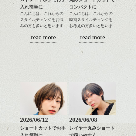
感じ
すがアウトラインや耳下
ハンサムショート／ヘッド
入れ簡単に
コンパクトに
は極弱にトップは大きめ
スパ／伸びても目立たない
↓サイドから見るとタイト
でしっかりと、頭の箇所
ヘアカラー/ハイライト/ダブ
こんにちは、これからの
こんにちは、これからの
なクラシックショート
で強さをコントロールし
ルカラー/髪質改善/TOKIOト
スタイルチェンジをお悩
時期スタイルチェンジを
風。
てかけたらスタイリング
リートメント/ブリーチ/イン
みの方も多いと思います
お考えの方多いと思いま
ハンサムショート／ヘッド
モノトーンでパリッとし
もしやすく失敗しないで
ナーカラー/イルミナカラー/
が、
す。
スパ／伸びても目立たない
read more
read more
たファッションとも相性
す。髪質によってはかけ
ミニボブ/抜け感ショート/バ
やっぱりボブでお手入れ
ヘアカラー/ハイライト/ダブ
◎
なくていい箇所もありま
レイヤージュ/縮毛矯正
しやすいスタイルだと毎
コンパクトなフォルムが
ルカラー/髪質改善/TOKIOト
かきあげたり、パートを
す。
日のスタイリングも簡単
全体のバランスを良く見
リートメント/ブリーチ/イン
変えたりと前が長いとな
で良いですよ。
せてくれる効果もあり、
ナーカラー/イルミナカラー/
にかとアレンジも効きや
気になる方はぜひご相談
いろんなシーンに雰囲気
ミニボブ/抜け感ショート/バ
すいので
下さい。
をだしやすくスタイリン
レイヤージュ/縮毛矯
毎日の気分で楽しめるの
あご下のラインでやや長
グも簡単で良いので朝の
もいいですよ。
さを残したボブは雰囲気
時短にも◎
バックのフォルムをしっ
も出しやすくていろいろ
そんなショートカット。
かり残してカット、お洒
な方に
落系の女性に合います。
おすすめですね。
軽めの前髪で透け感を演
またジェンダレスなライ
前髪もやや重めにカット
出できるので、
ンでもあるので、これく
してラインを強調するの
この時期とてもおすすめ
らいの感じって中性的な
もこれからは良い感じで
ですよ。
2026/06/12
2026/06/08
メンズにも似合いそうで
す、
耳だしするとメリハリが
すよね。
ショートカットでお手
レイヤー丸みショート
目元が引き締まった印象
ついて良い感じです。
入れ簡単に
で扱いやすく
に。
スタイリングはとても簡