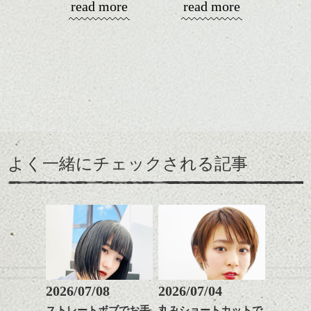
read more
read more
なのでおうちで暖かくし
スパ／伸びても目立たない
春に向けて！
てまったりと過ごす冬
ヘアカラー/ハイライト/ダブ
いろいろ考える頃です
に、そしてこれからの春
ルカラー/髪質改善/TOKIOト
ね、髪型の事とか
を少し意識したスタイル
リートメント/ブリーチ/イン
まだ寒いですが。
をご紹介。
ナーカラー/イルミナカラー/
ミニボブ/抜け感ショート/バ
ショートカット～ボブの
レイヤージュ/縮毛矯正
レングスで良い感じなヘ
えりあしはコンパクトに
アーもこれからの季節お
してざっくりとしたニッ
すすめです。
トにもバランスよく合う
前髪長めで後髪短くだ
ここ最近タイトでコンパ
ように。
と、抜け感のあるこなれ
クトなイメージのショー
よく一緒にチェックされる記事
緩いパーマがリラックス
た印象になって良いで
トが良い感じでしたが、
雰囲気にぴったり、ニッ
す。
そこに相反するボリュー
トとコンパクトなショー
カラーは薄いパープル系
ム感がミックスされてた
トパーマおすすめです。
に明るめグレージュのハ
りフォルムが際立つと春
パーマそして春はパーマ
イライトをプラスしてツ
に向けていい感じだと思
が似合う季節、柔らかく
ヤと軽さを。
いますよ。
ふわっとしたイメージに
↑こんなふうにフロント部
したくなりませんか？
分をややフォルミーに見
せて
ショートでパーマは抵抗
2026/07/08
2026/07/04
前からみるとマッシュな
ある方も多いかと思いま
ストレートボブでお手
丸みショートカットで