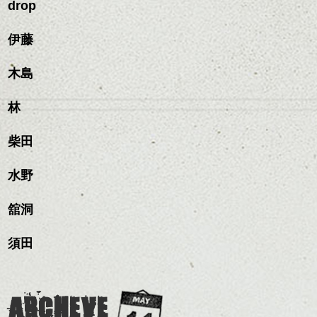
ですよ。
すめですよ。
drop
ながらもみこみ、なじま
ナチュラルなトーンの色
せます。
ナチュラルなベージュカ
で柔らかさをプラスする
質感をかるくととのえな
伊藤
ラーで全体にツヤと透明
のも良いですね。
がら耳かけアレンジする
感をプラスして
のも良い感じです。
質感も綺麗に見せやす
木島
またクセ毛の方は質感調
く。
整のストレートパーマで
これからのスタイルチェ
髪質改善すると
林
ンジ、似合うカラーリン
スタイリング方法は全体
更に扱いやすくなるので
グの事やお手入れ方法な
ハンサムショート／ヘッド
をドライした後、
おすすめです。
ど
柴田
スパ／伸びても目立たない
ワックスとオイルを混ぜ
いつものスタイリングが
ベージュ系等の肌を綺麗
是非なんでもご相談して
ヘアカラー/ハイライト/ダブ
ながらもみこみ、なじま
ドライした後オイルやワ
に見せる効果のあるカラ
下さいね。
ルカラー/髪質改善/TOKIOト
せます。
ックスをなじませるだけ
水野
ーリングをプラスして透
リートメント/ブリーチ/イン
質感をかるくととのえな
ハンサムショート／ヘッド
に。
明感を表現すると
シバタ
ナーカラー/イルミナカラー/
がら耳かけアレンジする
スパ／伸びても目立たない
更に雰囲気が出やすくな
舘洞
ミニボブ/抜け感ショート/バ
のも良い感じです。
ヘアカラー/ハイライト/ダブ
これからのスタイルチェ
って毎日のお手入れも簡
レイヤージュ/縮毛矯正
ルカラー/髪質改善/TOKIOト
ンジの事、髪質に合った
単になりますよ。
これからのスタイルチェ
須田
リートメント/ブリーチ/イン
お手入れ方法等、
さり気ない程度にハイラ
ンジ、似合うカラーリン
ナーカラー/イルミナカラー/
是非なんでもご相談して
イトをいれるのもおすす
グの事やお手入れ方法な
ミニボブ/抜け感ショート/バ
下さいね。
め。
ど
レイヤージュ/縮毛矯
お待ちしております。
是非なんでもご相談して
ARCHEVE
スタイリングも簡単で、
下さいね。
ワックスとオイル、バー