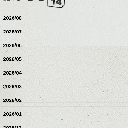
シバタ
ム等の質感を調整しやす
シバタ
いものを全体になじませ
ながら
2026/08
整えるだけですよ。
2026/07
これからのスタイルチェ
2026/06
ンジの事等
是非なんでもご相談して
下さい。
2026/05
お待ちしております
2026/04
シバタ
ハンサムショート／ヘッド
スパ／伸びても目立たない
2026/03
ヘアカラー/ハイライト/ダブ
ルカラー/髪質改善/TOKIOト
リートメント/ブリーチ/イン
2026/02
ナーカラー/イルミナカラー/
ミニボブ/抜け感ショート/バ
2026/01
レイヤージュ/縮毛矯正
2025/12