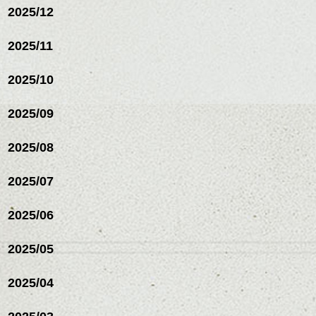
2025/12
2025/11
2025/10
2025/09
2025/08
2025/07
ハンサムショート／ヘッド
2025/06
スパ／伸びても目立たない
ヘアカラー/ハイライト/ダブ
ルカラー/髪質改善/TOKIOト
2025/05
リートメント/ブリーチ/イン
ハンサムショート／ヘッド
ナーカラー/イルミナカラー/
スパ／伸びても目立たない
2025/04
ミニボブ/抜け感ショート/バ
ヘアカラー/ハイライト/ダブ
レイヤージュ/縮毛矯正
ルカラー/髪質改善/TOKIOト