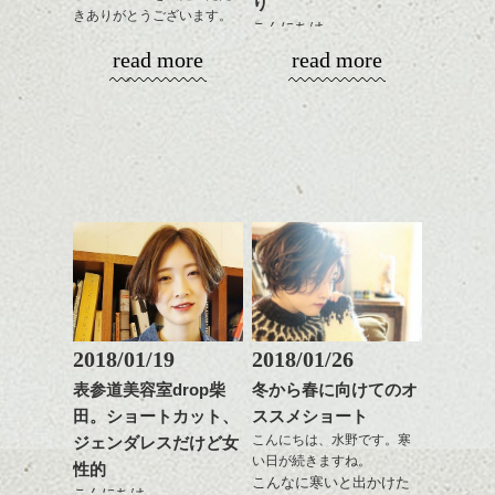
ーリングをプラスして透
り
きありがとうございます。
質感をかるくととのえな
に。
明感を表現すると
こんにちは、
シバタ
がら耳かけアレンジする
更に雰囲気が出やすくな
read more
read more
１５周年と移転に合わ
のも良い感じです。
これからのスタイルチェ
って毎日のお手入れも簡
明けましておめでとうご
せ、少しばかり遅くなり
ンジの事、髪質に合った
単になりますよ。
ざいます。今年も宜しく
ましたがHPもリニューア
これからのスタイルチェ
お手入れ方法等、
さり気ない程度にハイラ
お願い致します！
ル致しました。
ンジ、似合うカラーリン
是非なんでもご相談して
イトをいれるのもおすす
2018年になってもう一週
グの事やお手入れ方法な
下さいね。
め。
間、
今回もdropらしく、かっ
ど
お待ちしております。
平成30年というのもなん
こ良いHPに仕上がりまし
是非なんでもご相談して
スタイリングも簡単で、
かとても新しい感じがし
たのでいろいろ見て下さ
下さいね。
ワックスとオイル、バー
ますね。
いね。
シバタ
ム等の質感を調整しやす
シバタ
いものを全体になじませ
ヘアーも雰囲気を変えた
今後の更新もお楽しみ
ながら
い、なんていう方結構い
に！
整えるだけですよ。
るのではないでしょう
か？
2018/01/19
2018/01/26
ひきつづきミニマムヘア
これからのスタイルチェ
で、
表参道美容室drop柴
冬から春に向けてのオ
ンジの事等
今回はマッシュ(っぽい!)
田。ショートカット、
ススメショート
是非なんでもご相談して
ショートカットの話。
こんにちは、水野です。寒
ジェンダレスだけど女
下さい。
い日が続きますね。
お待ちしております
性的
こんなに寒いと出かけた
こんにちは。