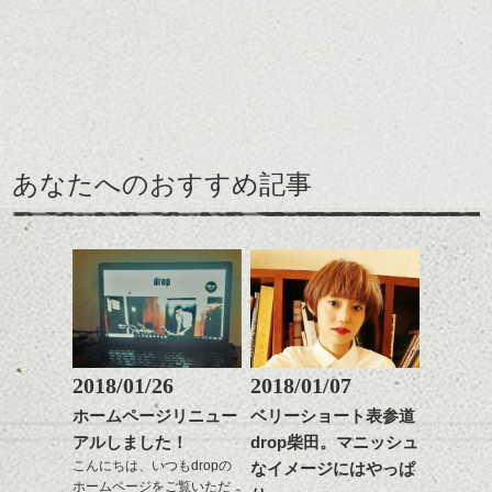
せてくれる効果もあり、
前髪を軽めに調整し、フ
いろんなシーンに雰囲気
ナチュラルなベージュカ
ェイスラインのデザイン
をだしやすくスタイリン
ラーで全体にツヤと透明
ですっきりした印象にな
グも簡単で良いので朝の
カラーリングとの組み合
感をプラスして
るようカット。
時短にも◎
わせで質感に変化をつけ
質感も綺麗に見せやす
バックを短めにカットし
そんなショートカット。
ながら楽しむ事ができる
く。
全体のボリューム感がコ
のも
ンパクトになるようにす
軽めの前髪で透け感を演
とても良いところです。
スタイリング方法は全体
あなたへのおすすめ記事
るのが良い感じです。
出できるので、
ダークトーンの色味でク
をドライした後、
この時期とてもおすすめ
ールに演出するのもおす
ワックスとオイルを混ぜ
ですよ。
すめですよ。
ながらもみこみ、なじま
ナチュラルなトーンの色
せます。
ナチュラルなベージュカ
で柔らかさをプラスする
質感をかるくととのえな
ラーで全体にツヤと透明
のも良いですね。
がら耳かけアレンジする
感をプラスして
のも良い感じです。
質感も綺麗に見せやす
またクセ毛の方は質感調
く。
整のストレートパーマで
これからのスタイルチェ
髪質改善すると
2018/01/26
2018/01/07
ンジ、似合うカラーリン
スタイリング方法は全体
更に扱いやすくなるので
グの事やお手入れ方法な
ホームページリニュー
ベリーショート表参道
をドライした後、
おすすめです。
ど
アルしました！
drop柴田。マニッシュ
ワックスとオイルを混ぜ
いつものスタイリングが
ベージュ系等の肌を綺麗
是非なんでもご相談して
ながらもみこみ、なじま
こんにちは、いつもdropの
なイメージにはやっぱ
ドライした後オイルやワ
に見せる効果のあるカラ
下さいね。
ホームページをご覧いただ
せます。
ックスをなじませるだけ