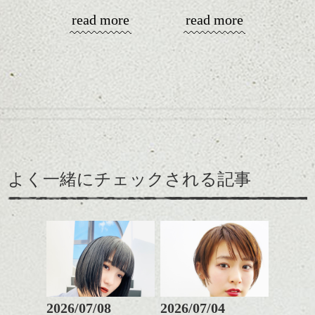
くなくなります。
シバタ
ハンサムショート／ヘッド
read more
read more
なのでおうちで暖かくし
スパ／伸びても目立たない
春に向けて！
てまったりと過ごす冬
ヘアカラー/ハイライト/ダブ
いろいろ考える頃です
に、そしてこれからの春
ルカラー/髪質改善/TOKIOト
ね、髪型の事とか
を少し意識したスタイル
リートメント/ブリーチ/イン
まだ寒いですが。
をご紹介。
ナーカラー/イルミナカラー/
ミニボブ/抜け感ショート/バ
ショートカット～ボブの
レイヤージュ/縮毛矯正
レングスで良い感じなヘ
えりあしはコンパクトに
アーもこれからの季節お
してざっくりとしたニッ
すすめです。
トにもバランスよく合う
前髪長めで後髪短くだ
ここ最近タイトでコンパ
ように。
と、抜け感のあるこなれ
クトなイメージのショー
よく一緒にチェックされる記事
緩いパーマがリラックス
た印象になって良いで
トが良い感じでしたが、
雰囲気にぴったり、ニッ
す。
そこに相反するボリュー
トとコンパクトなショー
カラーは薄いパープル系
ム感がミックスされてた
トパーマおすすめです。
に明るめグレージュのハ
りフォルムが際立つと春
パーマそして春はパーマ
イライトをプラスしてツ
に向けていい感じだと思
が似合う季節、柔らかく
ヤと軽さを。
いますよ。
ふわっとしたイメージに
↑こんなふうにフロント部
したくなりませんか？
分をややフォルミーに見
せて
ショートでパーマは抵抗
2026/07/08
2026/07/04
前からみるとマッシュな