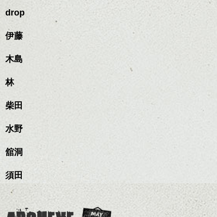
ールに演出するのもおす
ワックスとオイルを混ぜ
ですよ。
すめですよ。
drop
ながらもみこみ、なじま
ナチュラルなトーンの色
せます。
ナチュラルなベージュカ
で柔らかさをプラスする
質感をかるくととのえな
伊藤
ラーで全体にツヤと透明
のも良いですね。
がら耳かけアレンジする
感をプラスして
のも良い感じです。
質感も綺麗に見せやす
木島
またクセ毛の方は質感調
く。
整のストレートパーマで
これからのスタイルチェ
髪質改善すると
林
ンジ、似合うカラーリン
スタイリング方法は全体
更に扱いやすくなるので
グの事やお手入れ方法な
ハンサムショート／ヘッド
をドライした後、
おすすめです。
ど
柴田
スパ／伸びても目立たない
ワックスとオイルを混ぜ
いつものスタイリングが
ベージュ系等の肌を綺麗
是非なんでもご相談して
ヘアカラー/ハイライト/ダブ
ながらもみこみ、なじま
ドライした後オイルやワ
に見せる効果のあるカラ
下さいね。
ルカラー/髪質改善/TOKIOト
せます。
ックスをなじませるだけ
水野
ーリングをプラスして透
リートメント/ブリーチ/イン
質感をかるくととのえな
ハンサムショート／ヘッド
に。
明感を表現すると
シバタ
ナーカラー/イルミナカラー/
がら耳かけアレンジする
スパ／伸びても目立たない
更に雰囲気が出やすくな
舘洞
ミニボブ/抜け感ショート/バ
のも良い感じです。
ヘアカラー/ハイライト/ダブ
これからのスタイルチェ
って毎日のお手入れも簡
レイヤージュ/縮毛矯正
ルカラー/髪質改善/TOKIOト
ンジの事、髪質に合った
単になりますよ。
これからのスタイルチェ
須田
リートメント/ブリーチ/イン
お手入れ方法等、
さり気ない程度にハイラ
ンジ、似合うカラーリン
ナーカラー/イルミナカラー/
是非なんでもご相談して
イトをいれるのもおすす
グの事やお手入れ方法な
ミニボブ/抜け感ショート/バ
下さいね。
め。
ど
レイヤージュ/縮毛矯
お待ちしております。
是非なんでもご相談して
スタイリングも簡単で、