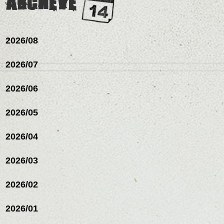
ARCHEVE
下さいね。
ワックスとオイル、バー
シバタ
ム等の質感を調整しやす
シバタ
いものを全体になじませ
ながら
2026/08
整えるだけですよ。
2026/07
これからのスタイルチェ
2026/06
ンジの事等
是非なんでもご相談して
下さい。
2026/05
お待ちしております
2026/04
シバタ
ハンサムショート／ヘッド
スパ／伸びても目立たない
2026/03
ヘアカラー/ハイライト/ダブ
ルカラー/髪質改善/TOKIOト
リートメント/ブリーチ/イン
2026/02
ナーカラー/イルミナカラー/
ミニボブ/抜け感ショート/バ
2026/01
レイヤージュ/縮毛矯正