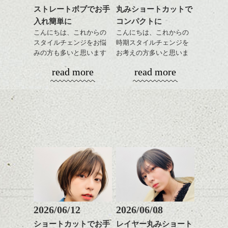
ある方も多いかと思いま
ストレートボブでお手
丸みショートカットで
感じ
すがアウトラインや耳下
ハンサムショート／ヘッド
入れ簡単に
コンパクトに
は極弱にトップは大きめ
スパ／伸びても目立たない
↓サイドから見るとタイト
でしっかりと、頭の箇所
ヘアカラー/ハイライト/ダブ
こんにちは、これからの
こんにちは、これからの
なクラシックショート
で強さをコントロールし
ルカラー/髪質改善/TOKIOト
スタイルチェンジをお悩
時期スタイルチェンジを
風。
てかけたらスタイリング
リートメント/ブリーチ/イン
みの方も多いと思います
お考えの方多いと思いま
ハンサムショート／ヘッド
モノトーンでパリッとし
もしやすく失敗しないで
ナーカラー/イルミナカラー/
が、
す。
スパ／伸びても目立たない
read more
read more
たファッションとも相性
す。髪質によってはかけ
ミニボブ/抜け感ショート/バ
やっぱりボブでお手入れ
ヘアカラー/ハイライト/ダブ
◎
なくていい箇所もありま
レイヤージュ/縮毛矯正
しやすいスタイルだと毎
コンパクトなフォルムが
ルカラー/髪質改善/TOKIOト
かきあげたり、パートを
す。
日のスタイリングも簡単
全体のバランスを良く見
リートメント/ブリーチ/イン
変えたりと前が長いとな
で良いですよ。
せてくれる効果もあり、
ナーカラー/イルミナカラー/
にかとアレンジも効きや
気になる方はぜひご相談
いろんなシーンに雰囲気
ミニボブ/抜け感ショート/バ
すいので
下さい。
をだしやすくスタイリン
レイヤージュ/縮毛矯
毎日の気分で楽しめるの
あご下のラインでやや長
グも簡単で良いので朝の
もいいですよ。
さを残したボブは雰囲気
時短にも◎
バックのフォルムをしっ
も出しやすくていろいろ
そんなショートカット。
かり残してカット、お洒
な方に
落系の女性に合います。
おすすめですね。
軽めの前髪で透け感を演
またジェンダレスなライ
前髪もやや重めにカット
出できるので、
ンでもあるので、これく
してラインを強調するの
この時期とてもおすすめ
らいの感じって中性的な
もこれからは良い感じで
ですよ。
2026/06/12
2026/06/08
メンズにも似合いそうで
す、
耳だしするとメリハリが
すよね。
ショートカットでお手
レイヤー丸みショート
目元が引き締まった印象
ついて良い感じです。