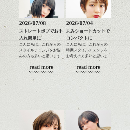
感をプラスして
のも良い感じです。
質感も綺麗に見せやす
またクセ毛の方は質感調
く。
整のストレートパーマで
これからのスタイルチェ
髪質改善すると
2026/07/08
2026/07/04
ンジ、似合うカラーリン
スタイリング方法は全体
更に扱いやすくなるので
グの事やお手入れ方法な
ストレートボブでお手
丸みショートカットで
をドライした後、
おすすめです。
ど
入れ簡単に
コンパクトに
ワックスとオイルを混ぜ
いつものスタイリングが
ベージュ系等の肌を綺麗
是非なんでもご相談して
ながらもみこみ、なじま
こんにちは、これからの
こんにちは、これからの
ドライした後オイルやワ
に見せる効果のあるカラ
下さいね。
せます。
スタイルチェンジをお悩
時期スタイルチェンジを
ックスをなじませるだけ
ーリングをプラスして透
質感をかるくととのえな
みの方も多いと思います
お考えの方多いと思いま
に。
明感を表現すると
シバタ
がら耳かけアレンジする
が、
す。
更に雰囲気が出やすくな
read more
read more
のも良い感じです。
やっぱりボブでお手入れ
これからのスタイルチェ
って毎日のお手入れも簡
しやすいスタイルだと毎
コンパクトなフォルムが
ンジの事、髪質に合った
単になりますよ。
これからのスタイルチェ
日のスタイリングも簡単
全体のバランスを良く見
お手入れ方法等、
さり気ない程度にハイラ
ンジ、似合うカラーリン
で良いですよ。
せてくれる効果もあり、
是非なんでもご相談して
イトをいれるのもおすす
グの事やお手入れ方法な
いろんなシーンに雰囲気
下さいね。
め。
ど
をだしやすくスタイリン
お待ちしております。
是非なんでもご相談して
あご下のラインでやや長
グも簡単で良いので朝の
スタイリングも簡単で、
下さいね。
さを残したボブは雰囲気
時短にも◎
ワックスとオイル、バー
も出しやすくていろいろ
そんなショートカット。
シバタ
ム等の質感を調整しやす
シバタ
な方に
いものを全体になじませ
おすすめですね。
軽めの前髪で透け感を演
ながら