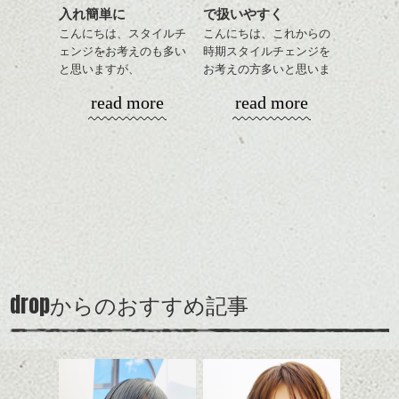
入れ簡単に
で扱いやすく
に。
スタイリングはとても簡
今回はそんな感じで、
単でワックスやセラムを
こんにちは、スタイルチ
こんにちは、これからの
春のヘアスタイル是非ご
全体に手ぐししながら広
ェンジをお考えのも多い
時期スタイルチェンジを
相談して下さい。
げるだけ、
と思いますが、
お考えの方多いと思いま
ストレートにしたりクセ
丸みショートでタイトに
す。
シバタ
read more
read more
毛を活かしたり、気分で
演出したスタイルもこれ
楽しめるのもいいです
からの季節とてもおすす
コンパクトなフォルムが
ね。
めですね。
全体のバランスを良く見
せてくれる効果もあり、
カラーはグレージュやブ
前髪を軽めに調整し、フ
いろんなシーンに雰囲気
ナチュラルなベージュカ
ルージュ等もおすすめで
ェイスラインのデザイン
をだしやすくスタイリン
ラーで全体にツヤと透明
すが、
ですっきりした印象にな
グも簡単で良いので朝の
カラーリングとの組み合
感をプラスして
90's後半から2000's前半に
るようカット。
時短にも◎
わせで質感に変化をつけ
質感も綺麗に見せやす
多く見られたいわゆる茶
バックを短めにカットし
そんなショートカット。
ながら楽しむ事ができる
く。
髪、のアップグレード版
全体のボリューム感がコ
のも
も個人的には良いと思い
ンパクトになるようにす
軽めの前髪で透け感を演
とても良いところです。
スタイリング方法は全体
drop
ます。
からのおすすめ記事
るのが良い感じです。
出できるので、
ダークトーンの色味でク
をドライした後、
スタイルの事やカラーリ
この時期とてもおすすめ
ールに演出するのもおす
ワックスとオイルを混ぜ
ングの事などなんでもご
ですよ。
すめですよ。
ながらもみこみ、なじま
相談して下さい！では
ナチュラルなトーンの色
せます。
ナチュラルなベージュカ
で柔らかさをプラスする
質感をかるくととのえな
シバタ
ラーで全体にツヤと透明
のも良いですね。
がら耳かけアレンジする