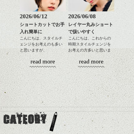
前髪もやや重めにカット
出できるので、
整えるだけですよ。
してラインを強調するの
この時期とてもおすすめ
もこれからは良い感じで
ですよ。
2026/06/12
2026/06/08
す、
これからのスタイルチェ
ショートカットでお手
レイヤー丸みショート
目元が引き締まった印象
ンジの事等
入れ簡単に
で扱いやすく
に。
是非なんでもご相談して
こんにちは、スタイルチ
こんにちは、これからの
下さい。
ェンジをお考えのも多い
時期スタイルチェンジを
お待ちしております
と思いますが、
お考えの方多いと思いま
丸みショートでタイトに
す。
シバタ
ハンサムショート／ヘッド
read more
read more
演出したスタイルもこれ
スパ／伸びても目立たない
からの季節とてもおすす
コンパクトなフォルムが
ヘアカラー/ハイライト/ダブ
めですね。
全体のバランスを良く見
ルカラー/髪質改善/TOKIOト
せてくれる効果もあり、
リートメント/ブリーチ/イン
前髪を軽めに調整し、フ
いろんなシーンに雰囲気
ナーカラー/イルミナカラー/
ナチュラルなベージュカ
ェイスラインのデザイン
をだしやすくスタイリン
ミニボブ/抜け感ショート/バ
ラーで全体にツヤと透明
ですっきりした印象にな
グも簡単で良いので朝の
カラーリングとの組み合
レイヤージュ/縮毛矯正
感をプラスして
るようカット。
時短にも◎
わせで質感に変化をつけ
質感も綺麗に見せやす
バックを短めにカットし
そんなショートカット。
ながら楽しむ事ができる
く。
全体のボリューム感がコ
CATEORY
のも
ンパクトになるようにす
軽めの前髪で透け感を演
とても良いところです。
スタイリング方法は全体
るのが良い感じです。
出できるので、
ダークトーンの色味でク
をドライした後、
この時期とてもおすすめ