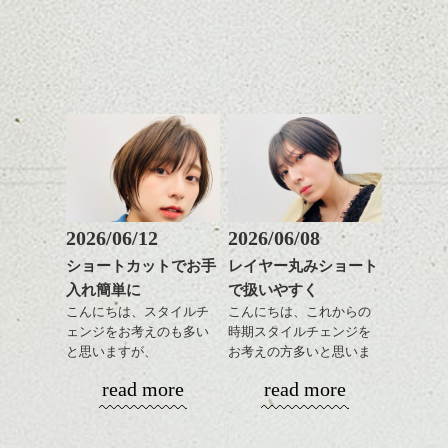
日のスタイリングも簡単
全体のバランスを良く見
で良いですよ。
せてくれる効果もあり、
いろんなシーンに雰囲気
をだしやすくスタイリン
あご下のラインでやや長
グも簡単で良いので朝の
さを残したボブは雰囲気
時短にも◎
も出しやすくていろいろ
そんなショートカット。
な方に
おすすめですね。
軽めの前髪で透け感を演
前髪もやや重めにカット
出できるので、
してラインを強調するの
この時期とてもおすすめ
もこれからは良い感じで
ですよ。
2026/06/12
2026/06/08
す、
ショートカットでお手
レイヤー丸みショート
目元が引き締まった印象
入れ簡単に
で扱いやすく
に。
こんにちは、スタイルチ
こんにちは、これからの
ェンジをお考えのも多い
時期スタイルチェンジを
と思いますが、
お考えの方多いと思いま
丸みショートでタイトに
す。
read more
read more
演出したスタイルもこれ
からの季節とてもおすす
コンパクトなフォルムが
めですね。
全体のバランスを良く見