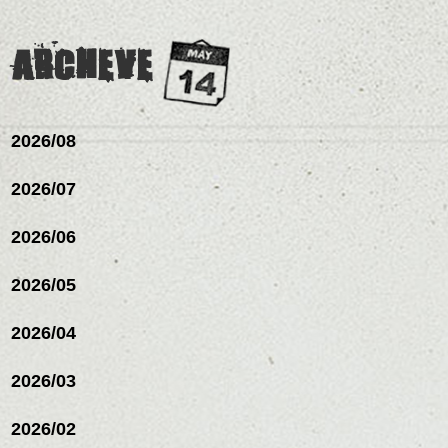
グの事やお手入れ方法な
ミニボブ/抜け感ショート/バ
下さいね。
め。
ど
レイヤージュ/縮毛矯
お待ちしております。
是非なんでもご相談して
ARCHEVE
スタイリングも簡単で、
下さいね。
ワックスとオイル、バー
シバタ
ム等の質感を調整しやす
シバタ
いものを全体になじませ
ながら
2026/08
整えるだけですよ。
2026/07
これからのスタイルチェ
2026/06
ンジの事等
是非なんでもご相談して
下さい。
2026/05
お待ちしております
2026/04
シバタ
ハンサムショート／ヘッド
スパ／伸びても目立たない
2026/03
ヘアカラー/ハイライト/ダブ
ルカラー/髪質改善/TOKIOト
リートメント/ブリーチ/イン
2026/02
ナーカラー/イルミナカラー/