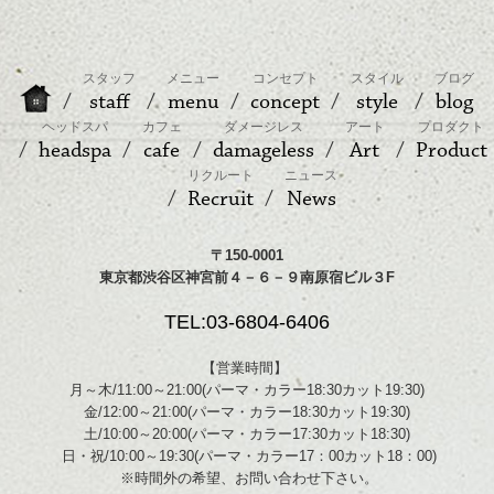
スタッフ
メニュー
コンセプト
スタイル
ブログ
staff
menu
concept
style
blog
ヘッドスパ
カフェ
ダメージレス
アート
プロダクト
headspa
cafe
damageless
Art
Product
リクルート
ニュース
Recruit
News
〒150-0001
東京都渋谷区神宮前４－６－９南原宿ビル３F
TEL:03-6804-6406
【営業時間】
月～木/11:00～21:00(パーマ・カラー18:30カット19:30)
金/12:00～21:00(パーマ・カラー18:30カット19:30)
土/10:00～20:00(パーマ・カラー17:30カット18:30)
日・祝/10:00～19:30(パーマ・カラー17：00カット18：00)
※時間外の希望、お問い合わせ下さい。