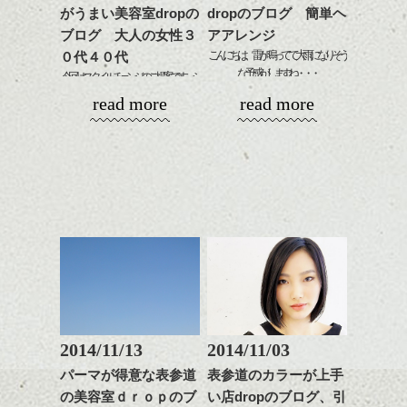
ど
がうまい美容室dropの
dropのブログ 簡単ヘ
ワックスとオイルを混ぜ
いつものスタイリングが
ベージュ系等の肌を綺麗
是非なんでもご相談して
ながらもみこみ、なじま
ブログ 大人の女性３
アアレンジ
ドライした後オイルやワ
に見せる効果のあるカラ
下さいね。
せます。
ックスをなじませるだけ
こんにちは、雷が鳴ってて大雨になりそう
ーリングをプラスして透
０代４０代
質感をかるくととのえな
に。
な予感がしますね・・・
明感を表現すると
今回はスタイルチェンジのご提案です。シ
シバタ
がら耳かけアレンジする
更に雰囲気が出やすくな
ョートにチャレンジしたい方や、短めでも
read more
read more
のも良い感じです。
これからのスタイルチェ
そんな時は簡単アレンジして気分をあげま
って毎日のお手入れも簡
雰囲気をかえたい方に必見です。
ンジの事、髪質に合った
しょう！！(笑)
単になりますよ。
これからのスタイルチェ
お手入れ方法等、
さり気ない程度にハイラ
ンジ、似合うカラーリン
是非なんでもご相談して
湿気に負けない、顔周りを編みこんだアレ
イトをいれるのもおすす
グの事やお手入れ方法な
下さいね。
ンジ。
め。
ど
お待ちしております。
是非なんでもご相談して
スタイリングも簡単で、
下さいね。
ワックスとオイル、バー
シバタ
ム等の質感を調整しやす
シバタ
いものを全体になじませ
ながら
整えるだけですよ。
ワンレングスのボブにゆるいウェーブのパ
2014/11/13
2014/11/03
ーマがかかった状態です。いい雰囲気です
これからのスタイルチェ
パーマが得意な表参道
表参道のカラーが上手
が、ちょっと大人のショートにしたいとの
ンジの事等
の美容室ｄｒｏｐのブ
い店dropのブログ、引
オーダーだったので、スタイルチェンジし
是非なんでもご相談して