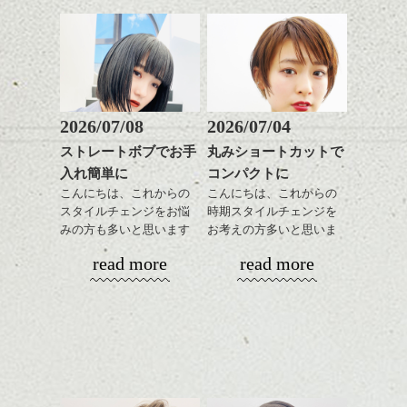
ナチュラルなトーンの色
せます。
ナチュラルなベージュカ
で柔らかさをプラスする
質感をかるくととのえな
ラーで全体にツヤと透明
のも良いですね。
がら耳かけアレンジする
感をプラスして
のも良い感じです。
質感も綺麗に見せやす
またクセ毛の方は質感調
く。
整のストレートパーマで
これからのスタイルチェ
髪質改善すると
2026/07/08
2026/07/04
ンジ、似合うカラーリン
スタイリング方法は全体
更に扱いやすくなるので
グの事やお手入れ方法な
ストレートボブでお手
丸みショートカットで
をドライした後、
おすすめです。
ど
入れ簡単に
コンパクトに
ワックスとオイルを混ぜ
いつものスタイリングが
ベージュ系等の肌を綺麗
塩ラーメンというものにあまり興味が湧か
是非なんでもご相談して
ながらもみこみ、なじま
こんにちは、これからの
こんにちは、これからの
ドライした後オイルやワ
に見せる効果のあるカラ
なかった私ですが、食べたら意外と美味し
下さいね。
せます。
スタイルチェンジをお悩
時期スタイルチェンジを
ックスをなじませるだけ
ーリングをプラスして透
い！！
質感をかるくととのえな
みの方も多いと思います
お考えの方多いと思いま
に。
明感を表現すると
わたし塩ラーメンが好きなのかもしれない
シバタ
がら耳かけアレンジする
が、
す。
更に雰囲気が出やすくな
です。
read more
read more
のも良い感じです。
やっぱりボブでお手入れ
これからのスタイルチェ
って毎日のお手入れも簡
しやすいスタイルだと毎
コンパクトなフォルムが
ンジの事、髪質に合った
単になりますよ。
これからのスタイルチェ
日のスタイリングも簡単
全体のバランスを良く見
お手入れ方法等、
さり気ない程度にハイラ
その後、だんだんこってりに移行していき
ンジ、似合うカラーリン
で良いですよ。
せてくれる効果もあり、
是非なんでもご相談して
イトをいれるのもおすす
３杯をたいらげた林でした。(笑)
グの事やお手入れ方法な
いろんなシーンに雰囲気
下さいね。
め。
ど
をだしやすくスタイリン
お待ちしております。
是非なんでもご相談して
あご下のラインでやや長
グも簡単で良いので朝の
スタイリングも簡単で、
下さいね。
さを残したボブは雰囲気
時短にも◎
ワックスとオイル、バー