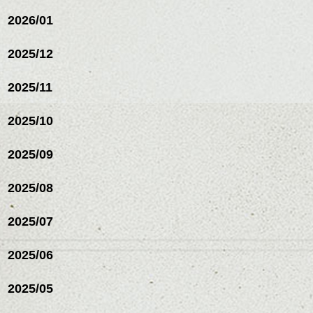
ミニボブ/抜け感ショート/バ
2026/01
レイヤージュ/縮毛矯正
2025/12
2025/11
2025/10
2025/09
2025/08
2025/07
ハンサムショート／ヘッド
2025/06
スパ／伸びても目立たない
ヘアカラー/ハイライト/ダブ
ルカラー/髪質改善/TOKIOト
2025/05
リートメント/ブリーチ/イン
ハンサムショート／ヘッド
ナーカラー/イルミナカラー/