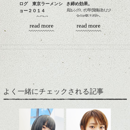
ます。
ログ 東京ラーメンシ
き締め効果。
下さい。
お待ちしております
肩上レングス、ボブ等で質感を活かしたス
ョー２０１４
簡単にできますよ ＾＾
タイルが気になる方へ、
タイフェス
シバタ
ハンサムショート／ヘッド
ちなみにdropでも、ヘアアレンジのメニュー
read more
read more
例えば、
スパ／伸びても目立たない
肉フェス
があります。
素髪なイメージで,ややクール,自然体の、
ヘアカラー/ハイライト/ダブ
¥３０００～
ダークカラーボブ。
ルカラー/髪質改善/TOKIOト
・・・最近、〇〇フェスってよく耳にしま
モードな空気感をなんとなく取り入れたい
リートメント/ブリーチ/イン
せんか？
値段は各スタイリストと、要相談ですが。
時にも良いです。
ナーカラー/イルミナカラー/
ミニボブ/抜け感ショート/バ
美容室の後に、ちょっといい所にディナー
レイヤージュ/縮毛矯正
私達、土日が仕事の美容師は、このテの催
に行く、彼とデートの予定がある・・・etc
このモデルさんは、首が細く身長もあるの
しに行ってみたくても行けないものなので
でそのポイントをいかして、襟足短めのマ
す・・・。(涙)
いつもと違う雰囲気で出掛けてみてはいか
ニッシュ感のあるカジュアルショートにチ
がですか？？
ェンジしました。
でも、生まれて初めて行って来ました！！
よく一緒にチェックされる記事
はやし
ラーメンフェス！！(本当の名前は東京ラー
メンショーです。笑)＠駒沢公園
ハイトーンからダークトーンに変えたとき