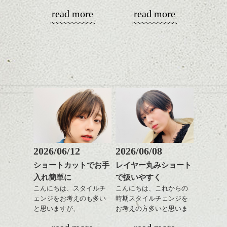
が、
す。
read more
read more
やっぱりボブでお手入れ
しやすいスタイルだと毎
コンパクトなフォルムが
日のスタイリングも簡単
全体のバランスを良く見
で良いですよ。
せてくれる効果もあり、
いろんなシーンに雰囲気
をだしやすくスタイリン
あご下のラインでやや長
グも簡単で良いので朝の
さを残したボブは雰囲気
時短にも◎
も出しやすくていろいろ
そんなショートカット。
な方に
おすすめですね。
軽めの前髪で透け感を演
前髪もやや重めにカット
出できるので、
してラインを強調するの
この時期とてもおすすめ
もこれからは良い感じで
ですよ。
2026/06/12
2026/06/08
す、
ショートカットでお手
レイヤー丸みショート
目元が引き締まった印象
入れ簡単に
で扱いやすく
に。
こんにちは、スタイルチ
こんにちは、これからの
ェンジをお考えのも多い
時期スタイルチェンジを
と思いますが、
お考えの方多いと思いま
丸みショートでタイトに
す。