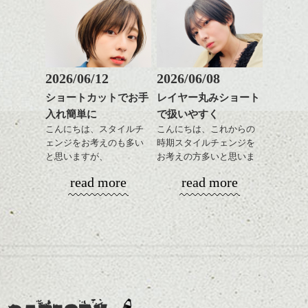
も出しやすくていろいろ
そんなショートカット。
シバタ
ム等の質感を調整しやす
シバタ
な方に
いものを全体になじませ
おすすめですね。
軽めの前髪で透け感を演
ながら
前髪もやや重めにカット
出できるので、
整えるだけですよ。
してラインを強調するの
この時期とてもおすすめ
もこれからは良い感じで
ですよ。
2026/06/12
2026/06/08
す、
これからのスタイルチェ
ショートカットでお手
レイヤー丸みショート
目元が引き締まった印象
ンジの事等
入れ簡単に
で扱いやすく
に。
是非なんでもご相談して
こんにちは、スタイルチ
こんにちは、これからの
下さい。
ェンジをお考えのも多い
時期スタイルチェンジを
お待ちしております
と思いますが、
お考えの方多いと思いま
丸みショートでタイトに
す。
シバタ
ハンサムショート／ヘッド
read more
read more
演出したスタイルもこれ
スパ／伸びても目立たない
からの季節とてもおすす
コンパクトなフォルムが
ヘアカラー/ハイライト/ダブ
めですね。
全体のバランスを良く見
ルカラー/髪質改善/TOKIOト
せてくれる効果もあり、
リートメント/ブリーチ/イン
前髪を軽めに調整し、フ
いろんなシーンに雰囲気
ナーカラー/イルミナカラー/
ナチュラルなベージュカ
ェイスラインのデザイン
をだしやすくスタイリン
ミニボブ/抜け感ショート/バ
ラーで全体にツヤと透明
ですっきりした印象にな
グも簡単で良いので朝の
カラーリングとの組み合
レイヤージュ/縮毛矯正
感をプラスして
るようカット。
時短にも◎
わせで質感に変化をつけ
質感も綺麗に見せやす
バックを短めにカットし
そんなショートカット。
ながら楽しむ事ができる
く。
全体のボリューム感がコ