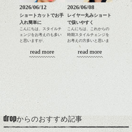
すこしカジュアル感がプラスされ、オシャ
もこれからは良い感じで
ですよ。
2026/06/12
2026/06/08
レ度がましましたね。
す、
ショートカットでお手
レイヤー丸みショート
目元が引き締まった印象
入れ簡単に
で扱いやすく
に。
こんにちは、スタイルチ
こんにちは、これからの
ェンジをお考えのも多い
時期スタイルチェンジを
と思いますが、
お考えの方多いと思いま
丸みショートでタイトに
す。
read more
read more
演出したスタイルもこれ
いっぱい種類を食べたいから、まずはあっ
からの季節とてもおすす
コンパクトなフォルムが
さり系の塩ラーメン
めですね。
全体のバランスを良く見
せてくれる効果もあり、
今治から来ているみたいです。
前髪を軽めに調整し、フ
いろんなシーンに雰囲気
ナチュラルなベージュカ
ェイスラインのデザイン
をだしやすくスタイリン
オフィスやプライベートどちらでもあわせ
ラーで全体にツヤと透明
待ってる間に、だしを取るのに使った煮干
ですっきりした印象にな
グも簡単で良いので朝の
カラーリングとの組み合
やすいスタイルです。髪型で人の雰囲気は
感をプラスして
が無料で食べられるというサービス！！(笑)
るようカット。
時短にも◎
わせで質感に変化をつけ
全然変わりますね！！
質感も綺麗に見せやす
バックを短めにカットし
そんなショートカット。
ながら楽しむ事ができる
ぜひ気になったかは、ご相談してくださ
く。
全体のボリューム感がコ
のも
い。必ずかわいく、かっこよくします。
ンパクトになるようにす
軽めの前髪で透け感を演
とても良いところです。
スタイリング方法は全体
drop
からのおすすめ記事
るのが良い感じです。
出できるので、
ダークトーンの色味でク
この他にもたくさんスタイルのっているの
をドライした後、
この時期とてもおすすめ
ールに演出するのもおす
でホームページ内もご覧ください。
ワックスとオイルを混ぜ
ですよ。
すめですよ。
http://www.drop-nicedreams.com/kyohei/
KYOHEIでした。
ながらもみこみ、なじま