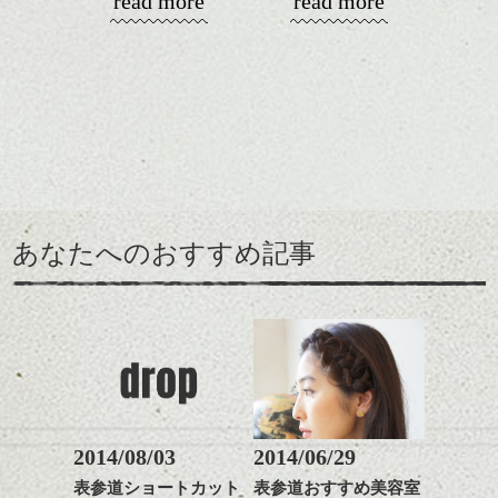
read more
read more
演出したスタイルもこれ
からの季節とてもおすす
コンパクトなフォルムが
めですね。
全体のバランスを良く見
せてくれる効果もあり、
前髪を軽めに調整し、フ
いろんなシーンに雰囲気
ナチュラルなベージュカ
ェイスラインのデザイン
をだしやすくスタイリン
ラーで全体にツヤと透明
ですっきりした印象にな
グも簡単で良いので朝の
カラーリングとの組み合
感をプラスして
るようカット。
時短にも◎
わせで質感に変化をつけ
質感も綺麗に見せやす
バックを短めにカットし
そんなショートカット。
ながら楽しむ事ができる
く。
全体のボリューム感がコ
のも
ンパクトになるようにす
軽めの前髪で透け感を演
とても良いところです。
スタイリング方法は全体
あなたへのおすすめ記事
るのが良い感じです。
出できるので、
ダークトーンの色味でク
をドライした後、
この時期とてもおすすめ
ールに演出するのもおす
ワックスとオイルを混ぜ
ですよ。
すめですよ。
ながらもみこみ、なじま
ナチュラルなトーンの色
せます。
ナチュラルなベージュカ
で柔らかさをプラスする
質感をかるくととのえな
ラーで全体にツヤと透明
のも良いですね。
がら耳かけアレンジする
感をプラスして
のも良い感じです。
質感も綺麗に見せやす
またクセ毛の方は質感調
く。
整のストレートパーマで
これからのスタイルチェ
髪質改善すると
2014/08/03
2014/06/29
ンジ、似合うカラーリン
スタイリング方法は全体
更に扱いやすくなるので
グの事やお手入れ方法な
表参道ショートカット
表参道おすすめ美容室
をドライした後、
おすすめです。