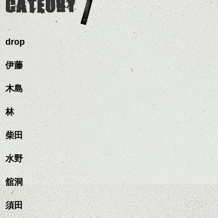
CATEORY
のも
ンパクトになるようにす
軽めの前髪で透け感を演
とても良いところです。
スタイリング方法は全体
るのが良い感じです。
出できるので、
ダークトーンの色味でク
をドライした後、
この時期とてもおすすめ
ールに演出するのもおす
ワックスとオイルを混ぜ
ですよ。
すめですよ。
drop
ながらもみこみ、なじま
ナチュラルなトーンの色
せます。
ナチュラルなベージュカ
で柔らかさをプラスする
質感をかるくととのえな
伊藤
ラーで全体にツヤと透明
のも良いですね。
がら耳かけアレンジする
感をプラスして
のも良い感じです。
質感も綺麗に見せやす
木島
またクセ毛の方は質感調
く。
整のストレートパーマで
これからのスタイルチェ
髪質改善すると
林
ンジ、似合うカラーリン
スタイリング方法は全体
更に扱いやすくなるので
グの事やお手入れ方法な
ハンサムショート／ヘッド
をドライした後、
おすすめです。
ど
柴田
スパ／伸びても目立たない
ワックスとオイルを混ぜ
いつものスタイリングが
ベージュ系等の肌を綺麗
是非なんでもご相談して
ヘアカラー/ハイライト/ダブ
ながらもみこみ、なじま
ドライした後オイルやワ
に見せる効果のあるカラ
下さいね。
ルカラー/髪質改善/TOKIOト
せます。
ックスをなじませるだけ
水野
ーリングをプラスして透
リートメント/ブリーチ/イン
質感をかるくととのえな
ハンサムショート／ヘッド
に。
明感を表現すると
シバタ
ナーカラー/イルミナカラー/
がら耳かけアレンジする
スパ／伸びても目立たない
更に雰囲気が出やすくな
舘洞
ミニボブ/抜け感ショート/バ
のも良い感じです。
ヘアカラー/ハイライト/ダブ
これからのスタイルチェ
って毎日のお手入れも簡
レイヤージュ/縮毛矯正
ルカラー/髪質改善/TOKIOト
ンジの事、髪質に合った
単になりますよ。
これからのスタイルチェ
須田
リートメント/ブリーチ/イン
お手入れ方法等、
さり気ない程度にハイラ
ンジ、似合うカラーリン
ナーカラー/イルミナカラー/
是非なんでもご相談して
イトをいれるのもおすす