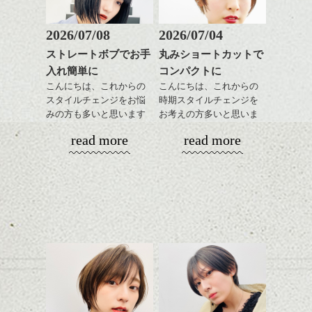
の、全体が引き締まって見える効果。
タイトな印象にシフトチェンジしたい方に
2026/07/08
2026/07/04
おすすめですね。
長めの前髪がとても女性的で、前下がりの
クセがある方は質感コントロールのストレ
ストレートボブでお手
丸みショートカットで
ハンサムショート／ヘッド
ベースが横から見たフォルムをきれいにみ
ートパーマ等で、よりさらっと調節するの
入れ簡単に
コンパクトに
スパ／伸びても目立たない
してくれます。
もいいです。
ヘアカラー/ハイライト/ダブ
こんにちは、これからの
こんにちは、これからの
ルカラー/髪質改善/TOKIOト
スタイルチェンジをお悩
時期スタイルチェンジを
つぎはここからさらにイメージをかえてい
質感、ハイ・ローetc、色の見え方で、雰囲
リートメント/ブリーチ/イン
みの方も多いと思います
お考えの方多いと思いま
ハンサムショート／ヘッド
きます。
気に変化をつけれるので伸ばし中の方等も
ナーカラー/イルミナカラー/
が、
す。
スパ／伸びても目立たない
ご相談して下さいね。
read more
read more
ミニボブ/抜け感ショート/バ
やっぱりボブでお手入れ
ヘアカラー/ハイライト/ダブ
レイヤージュ/縮毛矯正
しやすいスタイルだと毎
コンパクトなフォルムが
ルカラー/髪質改善/TOKIOト
大人な素髪ボブの場合でした。
日のスタイリングも簡単
全体のバランスを良く見
リートメント/ブリーチ/イン
で良いですよ。
せてくれる効果もあり、
平日なのに結構こんでる！！
ナーカラー/イルミナカラー/
シバタ。
いろんなシーンに雰囲気
ミニボブ/抜け感ショート/バ
をだしやすくスタイリン
ラーメンの種類がいっぱいだ～。
レイヤージュ/縮毛矯
あご下のラインでやや長
グも簡単で良いので朝の
さを残したボブは雰囲気
時短にも◎
も出しやすくていろいろ
そんなショートカット。
な方に
おすすめですね。
軽めの前髪で透け感を演
前髪をつくり、よりショートっぽく軽めの
前髪もやや重めにカット
出できるので、
動く印象のスタイルにチェンジしました。
してラインを強調するの
この時期とてもおすすめ