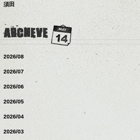
これからのスタイルチェ
須田
リートメント/ブリーチ/イン
お手入れ方法等、
さり気ない程度にハイラ
ンジ、似合うカラーリン
ナーカラー/イルミナカラー/
是非なんでもご相談して
イトをいれるのもおすす
グの事やお手入れ方法な
ミニボブ/抜け感ショート/バ
下さいね。
め。
ど
レイヤージュ/縮毛矯
お待ちしております。
是非なんでもご相談して
ARCHEVE
スタイリングも簡単で、
下さいね。
ワックスとオイル、バー
シバタ
ム等の質感を調整しやす
シバタ
いものを全体になじませ
ながら
2026/08
整えるだけですよ。
2026/07
これからのスタイルチェ
2026/06
ンジの事等
是非なんでもご相談して
下さい。
2026/05
お待ちしております
2026/04
シバタ
ハンサムショート／ヘッド
スパ／伸びても目立たない
2026/03
ヘアカラー/ハイライト/ダブ
ルカラー/髪質改善/TOKIOト