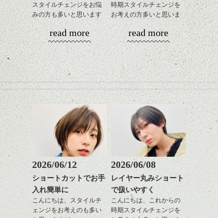
スタイルチェンジをお悩
時期スタイルチェンジを
みの方も多いと思います
お考えの方多いと思いま
が、
す。
read more
read more
やっぱりボブでお手入れ
しやすいスタイルだと毎
コンパクトなフォルムが
日のスタイリングも簡単
全体のバランスを良く見
で良いですよ。
せてくれる効果もあり、
いろんなシーンに雰囲気
をだしやすくスタイリン
あご下のラインでやや長
グも簡単で良いので朝の
さを残したボブは雰囲気
時短にも◎
も出しやすくていろいろ
そんなショートカット。
な方に
おすすめですね。
軽めの前髪で透け感を演
前髪もやや重めにカット
出できるので、
してラインを強調するの
この時期とてもおすすめ
もこれからは良い感じで
ですよ。
2026/06/12
2026/06/08
す、
ショートカットでお手
レイヤー丸みショート
目元が引き締まった印象
入れ簡単に
で扱いやすく
に。
こんにちは、スタイルチ
こんにちは、これからの
ェンジをお考えのも多い
時期スタイルチェンジを