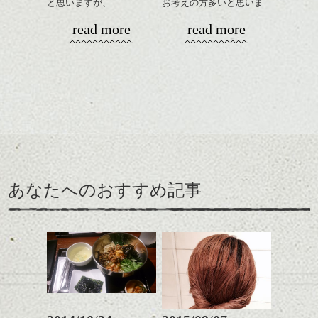
と思いますが、
お考えの方多いと思いま
丸みショートでタイトに
す。
read more
read more
演出したスタイルもこれ
からの季節とてもおすす
コンパクトなフォルムが
めですね。
全体のバランスを良く見
せてくれる効果もあり、
前髪を軽めに調整し、フ
いろんなシーンに雰囲気
ナチュラルなベージュカ
ェイスラインのデザイン
をだしやすくスタイリン
ラーで全体にツヤと透明
ですっきりした印象にな
グも簡単で良いので朝の
カラーリングとの組み合
感をプラスして
るようカット。
時短にも◎
わせで質感に変化をつけ
質感も綺麗に見せやす
バックを短めにカットし
そんなショートカット。
ながら楽しむ事ができる
く。
全体のボリューム感がコ
のも
ンパクトになるようにす
軽めの前髪で透け感を演
とても良いところです。
スタイリング方法は全体
あなたへのおすすめ記事
るのが良い感じです。
出できるので、
ダークトーンの色味でク
をドライした後、
この時期とてもおすすめ
ールに演出するのもおす
ワックスとオイルを混ぜ
ですよ。
すめですよ。
ながらもみこみ、なじま
ナチュラルなトーンの色
せます。
ナチュラルなベージュカ
で柔らかさをプラスする
質感をかるくととのえな
ラーで全体にツヤと透明
のも良いですね。
がら耳かけアレンジする
感をプラスして
のも良い感じです。
質感も綺麗に見せやす
またクセ毛の方は質感調
く。
整のストレートパーマで
これからのスタイルチェ
髪質改善すると