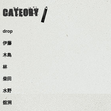
わせで質感に変化をつけ
質感も綺麗に見せやす
バックを短めにカットし
そんなショートカット。
ながら楽しむ事ができる
く。
全体のボリューム感がコ
CATEORY
のも
ンパクトになるようにす
軽めの前髪で透け感を演
とても良いところです。
スタイリング方法は全体
るのが良い感じです。
出できるので、
ダークトーンの色味でク
をドライした後、
この時期とてもおすすめ
ールに演出するのもおす
ワックスとオイルを混ぜ
ですよ。
すめですよ。
drop
ながらもみこみ、なじま
ナチュラルなトーンの色
せます。
ナチュラルなベージュカ
で柔らかさをプラスする
質感をかるくととのえな
伊藤
ラーで全体にツヤと透明
のも良いですね。
がら耳かけアレンジする
感をプラスして
のも良い感じです。
質感も綺麗に見せやす
木島
またクセ毛の方は質感調
く。
整のストレートパーマで
これからのスタイルチェ
髪質改善すると
林
ンジ、似合うカラーリン
スタイリング方法は全体
更に扱いやすくなるので
グの事やお手入れ方法な
ハンサムショート／ヘッド
をドライした後、
おすすめです。
ど
柴田
スパ／伸びても目立たない
ワックスとオイルを混ぜ
いつものスタイリングが
ベージュ系等の肌を綺麗
是非なんでもご相談して
ヘアカラー/ハイライト/ダブ
ながらもみこみ、なじま
ドライした後オイルやワ
に見せる効果のあるカラ
下さいね。
ルカラー/髪質改善/TOKIOト
せます。
ックスをなじませるだけ
水野
ーリングをプラスして透
リートメント/ブリーチ/イン
質感をかるくととのえな
ハンサムショート／ヘッド
に。
明感を表現すると
シバタ
ナーカラー/イルミナカラー/
がら耳かけアレンジする
スパ／伸びても目立たない
更に雰囲気が出やすくな
舘洞
ミニボブ/抜け感ショート/バ
のも良い感じです。
ヘアカラー/ハイライト/ダブ
これからのスタイルチェ
って毎日のお手入れも簡
レイヤージュ/縮毛矯正
ルカラー/髪質改善/TOKIOト
ンジの事、髪質に合った
単になりますよ。