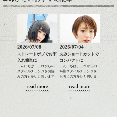
この時期とてもおすすめ
ールに演出するのもおす
ワックスとオイルを混ぜ
ですよ。
すめですよ。
ながらもみこみ、なじま
ナチュラルなトーンの色
せます。
ナチュラルなベージュカ
で柔らかさをプラスする
質感をかるくととのえな
ラーで全体にツヤと透明
のも良いですね。
がら耳かけアレンジする
感をプラスして
のも良い感じです。
質感も綺麗に見せやす
またクセ毛の方は質感調
く。
整のストレートパーマで
これからのスタイルチェ
髪質改善すると
2026/07/08
2026/07/04
ンジ、似合うカラーリン
スタイリング方法は全体
更に扱いやすくなるので
グの事やお手入れ方法な
ストレートボブでお手
丸みショートカットで
をドライした後、
おすすめです。
ど
入れ簡単に
コンパクトに
ワックスとオイルを混ぜ
いつものスタイリングが
ベージュ系等の肌を綺麗
是非なんでもご相談して
ながらもみこみ、なじま
こんにちは、これからの
こんにちは、これからの
ドライした後オイルやワ
に見せる効果のあるカラ
下さいね。
せます。
スタイルチェンジをお悩
時期スタイルチェンジを
ックスをなじませるだけ
ーリングをプラスして透
質感をかるくととのえな
みの方も多いと思います
お考えの方多いと思いま
に。
明感を表現すると
シバタ
がら耳かけアレンジする
が、
す。
更に雰囲気が出やすくな
read more
read more
のも良い感じです。
やっぱりボブでお手入れ
これからのスタイルチェ
って毎日のお手入れも簡
しやすいスタイルだと毎
コンパクトなフォルムが
ンジの事、髪質に合った
単になりますよ。
これからのスタイルチェ
日のスタイリングも簡単
全体のバランスを良く見
お手入れ方法等、
さり気ない程度にハイラ
ンジ、似合うカラーリン
で良いですよ。
せてくれる効果もあり、
是非なんでもご相談して
イトをいれるのもおすす
グの事やお手入れ方法な
いろんなシーンに雰囲気
下さいね。
め。
ど
をだしやすくスタイリン
お待ちしております。