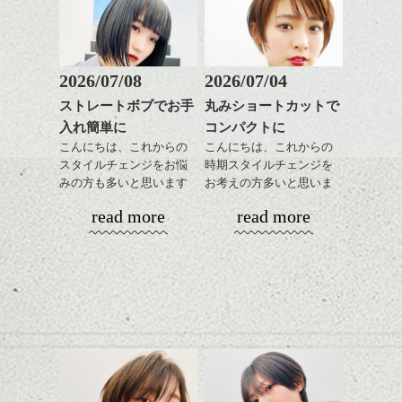
はねる一番の原因になる事が多い場所で
上級編。
す。
ハーフアップの要領で耳上の髪をくるりん
ぱ。
そのあと耳下の毛とくるりんぱした毛先を
ふたつめ、
2026/07/08
2026/07/04
三つ編み。
マイルス デイヴィスのKind of Blue。
ストレートボブでお手
丸みショートカットで
ハンサムショート／ヘッド
聴いた事ある曲もきっとあると思います
入れ簡単に
コンパクトに
スパ／伸びても目立たない
が、
お好きなシュシュやバレッタをつければオ
ヘアカラー/ハイライト/ダブ
こんにちは、これからの
こんにちは、これからの
やっぱりかっこいいです。
シャレアレンジに＊*
ルカラー/髪質改善/TOKIOト
スタイルチェンジをお悩
時期スタイルチェンジを
モダンジャズの帝王、
2段になっているので難しそうに見えます
リートメント/ブリーチ/イン
みの方も多いと思います
お考えの方多いと思いま
硬派で即興的。
ハンサムショート／ヘッド
が、慣れれば簡単にできちゃいますよ。
ナーカラー/イルミナカラー/
が、
す。
秋に聴きたい音楽ですね。
スパ／伸びても目立たない
read more
read more
ミニボブ/抜け感ショート/バ
やっぱりボブでお手入れ
ヘアカラー/ハイライト/ダブ
是非お試しあれ！
レイヤージュ/縮毛矯正
しやすいスタイルだと毎
コンパクトなフォルムが
ルカラー/髪質改善/TOKIOト
日のスタイリングも簡単
全体のバランスを良く見
リートメント/ブリーチ/イン
ここを少し切り込んだり、内側を短くし
で良いですよ。
せてくれる効果もあり、
ナーカラー/イルミナカラー/
て、
いろんなシーンに雰囲気
ミニボブ/抜け感ショート/バ
はねを解消しつつサイドの動きが出やすく
をだしやすくスタイリン
レイヤージュ/縮毛矯
なるようにする。
あご下のラインでやや長
グも簡単で良いので朝の
これはそんなパターンです。
さを残したボブは雰囲気
時短にも◎
も出しやすくていろいろ
そんなショートカット。
例えばここから伸ばす場合、
な方に
肩に届くぐらいの長さまで伸びてきたら、
おすすめですね。
軽めの前髪で透け感を演