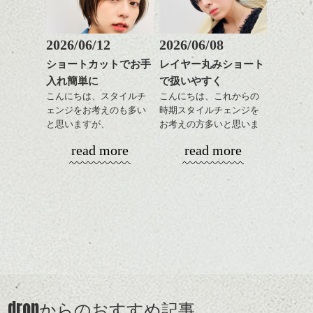
ラインをすこしづつ変えていくと、
前髪もやや重めにカット
出できるので、
伸ばしやすくコントロールできます。
してラインを強調するの
この時期とてもおすすめ
伸ばし途中の状態って、より良く、扱いや
もこれからは良い感じで
ですよ。
2026/06/12
2026/06/08
すい状態でいたいですね。
す、
パーマやカラーで雰囲気を変えつつ、手入
ショートカットでお手
レイヤー丸みショート
目元が引き締まった印象
れのし易い感じにするのも良いですし。
入れ簡単に
で扱いやすく
に。
dropのBGMから秋に染まってく季節感音楽で
こんにちは、スタイルチ
こんにちは、これからの
途中の長さが意外といい感じだったりする
した。
ェンジをお考えのも多い
時期スタイルチェンジを
事も多いので、
と思いますが、
お考えの方多いと思いま
伸ばしたくても諦めてしまう、という方も
丸みショートでタイトに
す。
いろいろご相談して下さい。
read more
read more
演出したスタイルもこれ
選択肢は思っているより広いですよ。
からの季節とてもおすす
コンパクトなフォルムが
めですね。
全体のバランスを良く見
シバタ、
せてくれる効果もあり、
前髪を軽めに調整し、フ
いろんなシーンに雰囲気
ナチュラルなベージュカ
ェイスラインのデザイン
をだしやすくスタイリン
ラーで全体にツヤと透明
ですっきりした印象にな
グも簡単で良いので朝の
カラーリングとの組み合
感をプラスして
るようカット。
時短にも◎
わせで質感に変化をつけ
質感も綺麗に見せやす
バックを短めにカットし
そんなショートカット。
ながら楽しむ事ができる
く。
全体のボリューム感がコ
のも
ンパクトになるようにす
軽めの前髪で透け感を演
とても良いところです。
スタイリング方法は全体
drop
からのおすすめ記事
るのが良い感じです。
出できるので、
ダークトーンの色味でク
をドライした後、