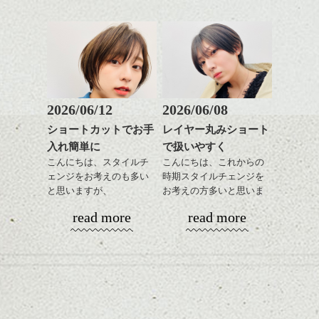
是非なんでもご相談して
あご下のラインでやや長
グも簡単で良いので朝の
スタイリングも簡単で、
下さいね。
さを残したボブは雰囲気
時短にも◎
ワックスとオイル、バー
も出しやすくていろいろ
そんなショートカット。
シバタ
ム等の質感を調整しやす
シバタ
な方に
いものを全体になじませ
おすすめですね。
軽めの前髪で透け感を演
ながら
前髪もやや重めにカット
出できるので、
整えるだけですよ。
してラインを強調するの
この時期とてもおすすめ
もこれからは良い感じで
ですよ。
2026/06/12
2026/06/08
す、
これからのスタイルチェ
ショートカットでお手
レイヤー丸みショート
目元が引き締まった印象
ンジの事等
入れ簡単に
で扱いやすく
に。
是非なんでもご相談して
こんにちは、スタイルチ
こんにちは、これからの
下さい。
ェンジをお考えのも多い
時期スタイルチェンジを
お待ちしております
と思いますが、
お考えの方多いと思いま
丸みショートでタイトに
す。
シバタ
ハンサムショート／ヘッド
read more
read more
演出したスタイルもこれ
スパ／伸びても目立たない
からの季節とてもおすす
コンパクトなフォルムが
ヘアカラー/ハイライト/ダブ
めですね。
全体のバランスを良く見
ルカラー/髪質改善/TOKIOト
せてくれる効果もあり、
リートメント/ブリーチ/イン
前髪を軽めに調整し、フ
いろんなシーンに雰囲気
ナーカラー/イルミナカラー/
ナチュラルなベージュカ
ェイスラインのデザイン
をだしやすくスタイリン
ミニボブ/抜け感ショート/バ
ラーで全体にツヤと透明
ですっきりした印象にな
グも簡単で良いので朝の
カラーリングとの組み合
レイヤージュ/縮毛矯正
感をプラスして
るようカット。
時短にも◎