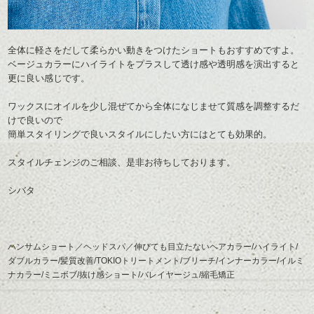
全体に軽さをだして柔らかい動きをつけたショートもおすすめですよ。
ベージュカラーにハイライトをプラスして透け感や透明感を演出すると
更に良い感じです。
ワックスにオイルを少し混ぜてから全体になじませて質感を調整するだ
けで良いので
簡単スタイリングで良いスタイルにしたい方にはとても効果的。
スタイルチェンジのご相談、是非お待ちしております。
シバタ
ハンサムショート／ヘッドスパ／伸びても目立たないヘアカラー/ハイライト/
ダブルカラー/髪質改善/TOKIOトリートメント/ブリーチ/インナーカラー/イルミ
ナカラー/ミニボブ/抜け感ショート/バレイヤージュ/縮毛矯正