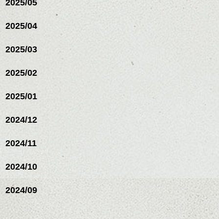
2025/05
リートメント/ブリーチ/イン
ハンサムショート／ヘッド
ナーカラー/イルミナカラー/
スパ／伸びても目立たない
2025/04
ミニボブ/抜け感ショート/バ
ヘアカラー/ハイライト/ダブ
レイヤージュ/縮毛矯正
ルカラー/髪質改善/TOKIOト
2025/03
リートメント/ブリーチ/イン
ナーカラー/イルミナカラー/
ミニボブ/抜け感ショート/バ
2025/02
レイヤージュ/縮毛矯
2025/01
2024/12
2024/11
2024/10
2024/09