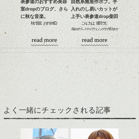
表参道のおすすめ美容
自然系無造作ボブ。手
ンジの事等
室dropのブログ、さら
入れのし易いカットが
是非なんでもご相談して
に秋な音楽。
上手い表参道drop柴田
下さい。
納豆が入っていて美味しかった＾＾
お待ちしております
秋の音楽、おすすめCD。
こんにちは、柴田です。
長めボブ～ミディアムレングスで手入れの
表参道はランチ大国でもありますね！！
シバタ
ひとつめはフランスの男女二人組。
し易いスタイルは、
ハンサムショート／ヘッド
お客様に教えられるように、いろんな所に
read more
read more
くるりんぱは丸みが作りやすいアレンジな
ARLT(アールト)、
スパ／伸びても目立たない
行ってみたいなと思いました☆
ので、直毛さんも柔らかくみえやすく、ラ
ゲンズブールやその娘シャルロットとかの
こんな感じのさらっと無造作な動きで、
ヘアカラー/ハイライト/ダブ
フに仕上げたい時はおすすめです！
音楽にピンとくる方等にいいと思います。
雰囲気を出しやすくするのも良いです。
ルカラー/髪質改善/TOKIOト
はやし
リートメント/ブリーチ/イン
フロント↓
フランスっぽい感覚のリズムや歌(もちろん
前下がりベースの長めボブ×レイヤーでサ
ナーカラー/イルミナカラー/
フランス語ですが)が秋～冬に◯
イドの浮遊する毛をつくると、
ミニボブ/抜け感ショート/バ
バックの収まりも良く、はねにくくなりま
レイヤージュ/縮毛矯正
す。
伸ばしかけの方等にもおすすめですね。
良くボブくらいの長さではねやすくなる、
よく一緒にチェックされる記事
という方がいますが、
一番影響のある部分は耳後ろくらいのバッ
ロングヘアの方は毛先をかるく巻いてあげ
クに入るところ。
るといいですよ◎
ここは一番首から肩にかけての、骨格のラ
インがそのまま髪の毛に影響しやすく、＝
くるりんぱが簡単にできるようになったら