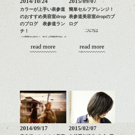
2014/10/24
2015/09/07
ンジ、似合うカラーリン
スタイリング方法は全体
更に扱いやすくなるので
グの事やお手入れ方法な
カラーが上手い表参道
簡単セルフアレンジ！
をドライした後、
おすすめです。
ど
のおすすめ美容室drop
表参道美容室dropのブ
ワックスとオイルを混ぜ
いつものスタイリングが
ベージュ系等の肌を綺麗
是非なんでもご相談して
ながらもみこみ、なじま
のブログ 表参道ラン
ログ
ドライした後オイルやワ
に見せる効果のあるカラ
下さいね。
せます。
ックスをなじませるだけ
こんにちは。
ーリングをプラスして透
チ！
質感をかるくととのえな
に。
明感を表現すると
この間のお休みに、友人と表参道でランチ
シバタ
がら耳かけアレンジする
秋雨前線で梅雨のような気候ですね。
更に雰囲気が出やすくな
しました☆
read more
read more
のも良い感じです。
これからのスタイルチェ
この季節は梅雨よりも雨の日が多いんだと
って毎日のお手入れも簡
ンジの事、髪質に合った
か。日照時間が足りない～と、夏好きスタ
単になりますよ。
毎日、表参道で働いているのですが、ラン
これからのスタイルチェ
お手入れ方法等、
ッフたちは喚いております。
さり気ない程度にハイラ
チに出ることはほぼないです＞＜
ンジ、似合うカラーリン
是非なんでもご相談して
イトをいれるのもおすす
グの事やお手入れ方法な
下さいね。
そんなお天気の悪い季節。まだまだ湿気で
め。
ど
お待ちしております。
まとまりにくい。
ｄｒｏｐの近くにあるビルに入っているオ
是非なんでもご相談して
なんて日は簡単アレンジをしてみては？
スタイリングも簡単で、
シャレな韓国料理屋さんに行きました！
下さいね。
ワックスとオイル、バー
シバタ
今回はスタッフをチェック！
ム等の質感を調整しやす
ｃｏｓｓａｒｉ(コッサリ)というお店。
シバタ
まずは林さん。
いものを全体になじませ
セミロングでストレートヘアですが、スタ
ながら
わたしはビビンバ！
イリング剤をしっかりつけてくるりんぱ。
整えるだけですよ。
2014/09/17
2015/02/07
これからのスタイルチェ