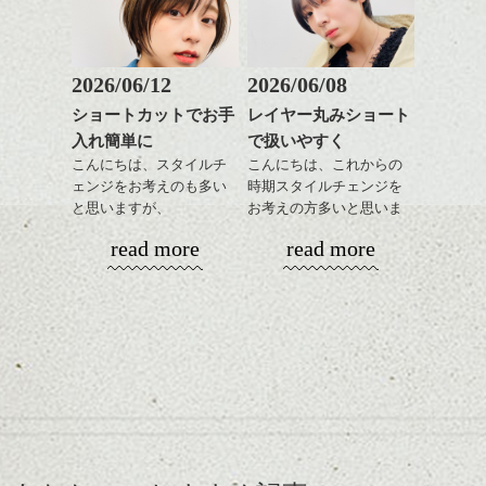
おすすめですね。
軽めの前髪で透け感を演
前髪もやや重めにカット
出できるので、
してラインを強調するの
この時期とてもおすすめ
もこれからは良い感じで
ですよ。
2026/06/12
2026/06/08
す、
ショートカットでお手
レイヤー丸みショート
目元が引き締まった印象
入れ簡単に
で扱いやすく
に。
こんにちは、スタイルチ
こんにちは、これからの
ェンジをお考えのも多い
時期スタイルチェンジを
と思いますが、
お考えの方多いと思いま
丸みショートでタイトに
す。
read more
read more
演出したスタイルもこれ
からの季節とてもおすす
コンパクトなフォルムが
めですね。
全体のバランスを良く見
せてくれる効果もあり、
前髪を軽めに調整し、フ
いろんなシーンに雰囲気
ナチュラルなベージュカ
ェイスラインのデザイン
をだしやすくスタイリン
ラーで全体にツヤと透明
ですっきりした印象にな
グも簡単で良いので朝の
カラーリングとの組み合
感をプラスして
るようカット。
時短にも◎
わせで質感に変化をつけ
質感も綺麗に見せやす
バックを短めにカットし
そんなショートカット。
ながら楽しむ事ができる
く。
全体のボリューム感がコ
のも
ンパクトになるようにす
軽めの前髪で透け感を演
とても良いところです。
スタイリング方法は全体