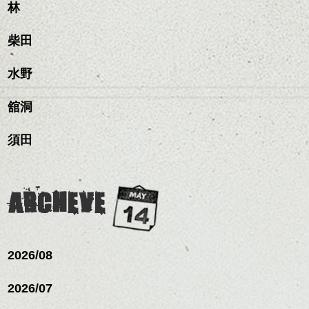
髪質改善すると
林
ンジ、似合うカラーリン
スタイリング方法は全体
更に扱いやすくなるので
グの事やお手入れ方法な
ハンサムショート／ヘッド
をドライした後、
おすすめです。
ど
柴田
スパ／伸びても目立たない
ワックスとオイルを混ぜ
いつものスタイリングが
ベージュ系等の肌を綺麗
是非なんでもご相談して
ヘアカラー/ハイライト/ダブ
ながらもみこみ、なじま
ドライした後オイルやワ
に見せる効果のあるカラ
下さいね。
ルカラー/髪質改善/TOKIOト
せます。
ックスをなじませるだけ
水野
ーリングをプラスして透
リートメント/ブリーチ/イン
質感をかるくととのえな
ハンサムショート／ヘッド
に。
明感を表現すると
シバタ
ナーカラー/イルミナカラー/
がら耳かけアレンジする
スパ／伸びても目立たない
更に雰囲気が出やすくな
舘洞
ミニボブ/抜け感ショート/バ
のも良い感じです。
ヘアカラー/ハイライト/ダブ
これからのスタイルチェ
って毎日のお手入れも簡
レイヤージュ/縮毛矯正
ルカラー/髪質改善/TOKIOト
ンジの事、髪質に合った
単になりますよ。
これからのスタイルチェ
須田
リートメント/ブリーチ/イン
お手入れ方法等、
さり気ない程度にハイラ
ンジ、似合うカラーリン
ナーカラー/イルミナカラー/
是非なんでもご相談して
イトをいれるのもおすす
グの事やお手入れ方法な
ミニボブ/抜け感ショート/バ
下さいね。
め。
ど
レイヤージュ/縮毛矯
お待ちしております。
是非なんでもご相談して
ARCHEVE
スタイリングも簡単で、
下さいね。
ワックスとオイル、バー
シバタ
ム等の質感を調整しやす
シバタ
いものを全体になじませ
ながら
2026/08
整えるだけですよ。
2026/07
これからのスタイルチェ