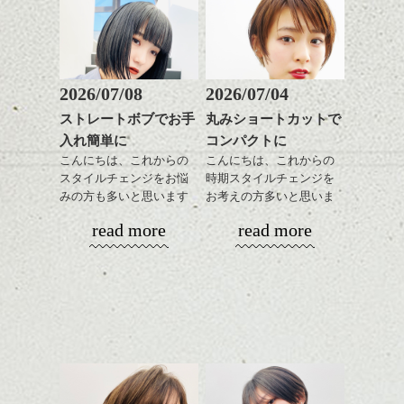
2026/07/08
2026/07/04
ストレートボブでお手
丸みショートカットで
入れ簡単に
コンパクトに
こんにちは、これからの
こんにちは、これからの
スタイルチェンジをお悩
時期スタイルチェンジを
みの方も多いと思います
お考えの方多いと思いま
が、
す。
read more
read more
やっぱりボブでお手入れ
しやすいスタイルだと毎
コンパクトなフォルムが
日のスタイリングも簡単
全体のバランスを良く見
で良いですよ。
せてくれる効果もあり、
いろんなシーンに雰囲気
をだしやすくスタイリン
あご下のラインでやや長
グも簡単で良いので朝の
さを残したボブは雰囲気
時短にも◎
も出しやすくていろいろ
そんなショートカット。
な方に