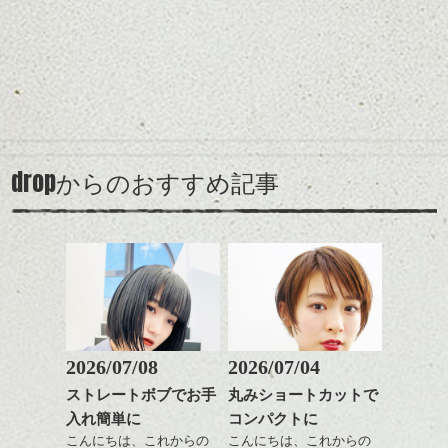
せてくれる効果もあり、
カラーはグレージュやブ
前髪を軽めに調整し、フ
いろんなシーンに雰囲気
ナチュラルなベージュカ
ルージュ等もおすすめで
ェイスラインのデザイン
をだしやすくスタイリン
ラーで全体にツヤと透明
すが、
ですっきりした印象にな
グも簡単で良いので朝の
カラーリングとの組み合
感をプラスして
90's後半から2000's前半に
るようカット。
時短にも◎
わせで質感に変化をつけ
質感も綺麗に見せやす
多く見られたいわゆる茶
バックを短めにカットし
そんなショートカット。
ながら楽しむ事ができる
く。
髪、のアップグレード版
全体のボリューム感がコ
のも
も個人的には良いと思い
ンパクトになるようにす
軽めの前髪で透け感を演
とても良いところです。
スタイリング方法は全体
drop
ます。
からのおすすめ記事
るのが良い感じです。
出できるので、
ダークトーンの色味でク
をドライした後、
スタイルの事やカラーリ
この時期とてもおすすめ
ールに演出するのもおす
こんな感じになりました。カラーもほどよ
ワックスとオイルを混ぜ
ングの事などなんでもご
ですよ。
すめですよ。
く落ち着き、良い雰囲気に仕上がったとお
ながらもみこみ、なじま
相談して下さい！では
ナチュラルなトーンの色
もいます。
せます。
ナチュラルなベージュカ
で柔らかさをプラスする
詳しいスタイル内容はスタイルページを覗
質感をかるくととのえな
シバタ
ラーで全体にツヤと透明
のも良いですね。
いてみてください。
がら耳かけアレンジする
感をプラスして
のも良い感じです。
質感も綺麗に見せやす
またクセ毛の方は質感調
夏にスタイルチェンジを考えている方は、
く。
整のストレートパーマで
是非dropにいらしてください！！
これからのスタイルチェ
髪質改善すると
kyoheiでした。
2026/07/08
2026/07/04
ンジ、似合うカラーリン
スタイリング方法は全体
更に扱いやすくなるので
グの事やお手入れ方法な
ストレートボブでお手
丸みショートカットで
をドライした後、
おすすめです。
ど
入れ簡単に
コンパクトに
ワックスとオイルを混ぜ
いつものスタイリングが
ベージュ系等の肌を綺麗
是非なんでもご相談して
ながらもみこみ、なじま
こんにちは、これからの
こんにちは、これからの
ドライした後オイルやワ
に見せる効果のあるカラ
下さいね。