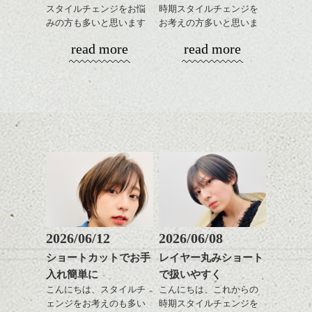
せます。
スタイルチェンジをお悩
時期スタイルチェンジを
ックスをなじませるだけ
ーリングをプラスして透
質感をかるくととのえな
みの方も多いと思います
お考えの方多いと思いま
に。
明感を表現すると
シバタ
がら耳かけアレンジする
が、
す。
更に雰囲気が出やすくな
read more
read more
のも良い感じです。
やっぱりボブでお手入れ
これからのスタイルチェ
って毎日のお手入れも簡
しやすいスタイルだと毎
コンパクトなフォルムが
ンジの事、髪質に合った
単になりますよ。
これからのスタイルチェ
日のスタイリングも簡単
全体のバランスを良く見
お手入れ方法等、
さり気ない程度にハイラ
ンジ、似合うカラーリン
で良いですよ。
せてくれる効果もあり、
是非なんでもご相談して
イトをいれるのもおすす
グの事やお手入れ方法な
いろんなシーンに雰囲気
下さいね。
め。
ど
をだしやすくスタイリン
お待ちしております。
是非なんでもご相談して
あご下のラインでやや長
グも簡単で良いので朝の
スタイリングも簡単で、
下さいね。
さを残したボブは雰囲気
時短にも◎
ワックスとオイル、バー
も出しやすくていろいろ
そんなショートカット。
シバタ
ム等の質感を調整しやす
シバタ
な方に
いものを全体になじませ
おすすめですね。
軽めの前髪で透け感を演
ながら
前髪もやや重めにカット
出できるので、
整えるだけですよ。
してラインを強調するの
この時期とてもおすすめ
もこれからは良い感じで
ですよ。
2026/06/12
2026/06/08
す、
これからのスタイルチェ
ショートカットでお手
レイヤー丸みショート
目元が引き締まった印象
ンジの事等
入れ簡単に
で扱いやすく
に。
是非なんでもご相談して
こんにちは、スタイルチ
こんにちは、これからの
下さい。
ェンジをお考えのも多い
時期スタイルチェンジを
お待ちしております