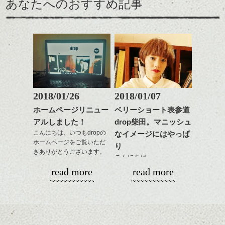
あなたへのおすすめ記事
るのが良い感じです。
出できるので、
ダークトーンの色味でク
をドライした後、
この時期とてもおすすめ
ールに演出するのもおす
ワックスとオイルを混ぜ
ですよ。
すめですよ。
ながらもみこみ、なじま
ナチュラルなトーンの色
せます。
ナチュラルなベージュカ
で柔らかさをプラスする
質感をかるくととのえな
ラーで全体にツヤと透明
のも良いですね。
がら耳かけアレンジする
感をプラスして
のも良い感じです。
質感も綺麗に見せやす
またクセ毛の方は質感調
く。
整のストレートパーマで
これからのスタイルチェ
髪質改善すると
2018/01/26
2018/01/07
ンジ、似合うカラーリン
スタイリング方法は全体
更に扱いやすくなるので
グの事やお手入れ方法な
ホームページリニュー
ベリーショート表参道
をドライした後、
おすすめです。
ど
アルしました！
drop柴田。マニッシュ
ワックスとオイルを混ぜ
いつものスタイリングが
ベージュ系等の肌を綺麗
是非なんでもご相談して
ながらもみこみ、なじま
こんにちは、いつもdropの
なイメージにはやっぱ
ドライした後オイルやワ
に見せる効果のあるカラ
下さいね。
ホームページをご覧いただ
せます。
ックスをなじませるだけ
ーリングをプラスして透
り
きありがとうございます。
質感をかるくととのえな
に。
明感を表現すると
こんにちは、
シバタ
がら耳かけアレンジする
更に雰囲気が出やすくな
read more
read more
１５周年と移転に合わ
のも良い感じです。
これからのスタイルチェ
って毎日のお手入れも簡
明けましておめでとうご
せ、少しばかり遅くなり
ンジの事、髪質に合った
単になりますよ。
ざいます。今年も宜しく
ましたがHPもリニューア
これからのスタイルチェ
お手入れ方法等、
さり気ない程度にハイラ
お願い致します！
ル致しました。
ンジ、似合うカラーリン
是非なんでもご相談して
イトをいれるのもおすす
2018年になってもう一週
グの事やお手入れ方法な
下さいね。
め。
間、
今回もdropらしく、かっ
ど
お待ちしております。