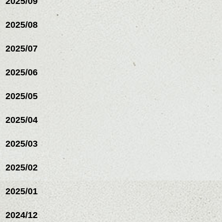
2025/09
2025/08
2025/07
ハンサムショート／ヘッド
2025/06
スパ／伸びても目立たない
ヘアカラー/ハイライト/ダブ
ルカラー/髪質改善/TOKIOト
2025/05
リートメント/ブリーチ/イン
ハンサムショート／ヘッド
ナーカラー/イルミナカラー/
スパ／伸びても目立たない
2025/04
ミニボブ/抜け感ショート/バ
ヘアカラー/ハイライト/ダブ
レイヤージュ/縮毛矯正
ルカラー/髪質改善/TOKIOト
2025/03
リートメント/ブリーチ/イン
ナーカラー/イルミナカラー/
ミニボブ/抜け感ショート/バ
2025/02
レイヤージュ/縮毛矯
2025/01
2024/12