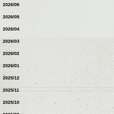
2026/06
ンジの事等
是非なんでもご相談して
下さい。
2026/05
お待ちしております
2026/04
シバタ
ハンサムショート／ヘッド
スパ／伸びても目立たない
2026/03
ヘアカラー/ハイライト/ダブ
ルカラー/髪質改善/TOKIOト
リートメント/ブリーチ/イン
2026/02
ナーカラー/イルミナカラー/
ミニボブ/抜け感ショート/バ
2026/01
レイヤージュ/縮毛矯正
2025/12
2025/11
2025/10