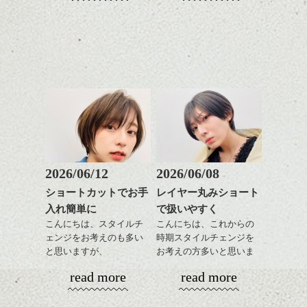
なくていい箇所もありま
レイヤージュ/縮毛矯正
しやすいスタイルだと毎
コンパクトなフォルムが
ルカラー/髪質改善/TOKIOト
もと薄めのリップの方は、下くちびるの中
す。
日のスタイリングも簡単
全体のバランスを良く見
リートメント/ブリーチ/イン
央に濃い色をぬってあげると立体感がま
で良いですよ。
せてくれる効果もあり、
ナーカラー/イルミナカラー/
し、かわいらしい印象になります。
気になる方はぜひご相談
いろんなシーンに雰囲気
ミニボブ/抜け感ショート/バ
下さい。
をだしやすくスタイリン
レイヤージュ/縮毛矯
あご下のラインでやや長
グも簡単で良いので朝の
さを残したボブは雰囲気
時短にも◎
も出しやすくていろいろ
そんなショートカット。
な方に
おすすめですね。
軽めの前髪で透け感を演
前髪もやや重めにカット
出できるので、
してラインを強調するの
この時期とてもおすすめ
もこれからは良い感じで
ですよ。
2026/06/12
2026/06/08
す、
耳だしするとメリハリが
ショートカットでお手
レイヤー丸みショート
目元が引き締まった印象
ついて良い感じです。
入れ簡単に
で扱いやすく
に。
リップの色は、少し赤みのあるオレンジベ
スタイリングはとても簡
ージュ ナチュラル系にはこの色がオスス
単でワックスやセラムを
こんにちは、スタイルチ
こんにちは、これからの
メです。
全体に手ぐししながら広
ェンジをお考えのも多い
時期スタイルチェンジを
げるだけ、
と思いますが、
お考えの方多いと思いま
そして最後にちょっとスタイリングしまし
ストレートにしたりクセ
丸みショートでタイトに
す。
read more
read more
た。寝癖を生かしたようなハネのはいった
毛を活かしたり、気分で
演出したスタイルもこれ
雰囲気に・・・
楽しめるのもいいです
からの季節とてもおすす
コンパクトなフォルムが
ね。
めですね。
全体のバランスを良く見