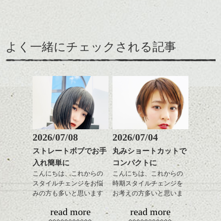
えりあしはコンパクトに
してざっくりとしたニッ
トにもバランスよく合う
ここ最近タイトでコンパ
ように。
クトなイメージのショー
よく一緒にチェックされる記事
緩いパーマがリラックス
トが良い感じでしたが、
雰囲気にぴったり、ニッ
メイクのテーマは、ナチュラルフェミニン
そこに相反するボリュー
トとコンパクトなショー
な雰囲気です。
ム感がミックスされてた
トパーマおすすめです。
りフォルムが際立つと春
パーマそして春はパーマ
に向けていい感じだと思
が似合う季節、柔らかく
いますよ。
ふわっとしたイメージに
↑こんなふうにフロント部
したくなりませんか？
分をややフォルミーに見
せて
ショートでパーマは抵抗
2026/07/08
2026/07/04
前からみるとマッシュな
ある方も多いかと思いま
ストレートボブでお手
丸みショートカットで
感じ
すがアウトラインや耳下
ハンサムショート／ヘッド
入れ簡単に
コンパクトに
は極弱にトップは大きめ
スパ／伸びても目立たない
↓サイドから見るとタイト
でしっかりと、頭の箇所
ヘアカラー/ハイライト/ダブ
こんにちは、これからの
こんにちは、これからの
なクラシックショート
で強さをコントロールし
ルカラー/髪質改善/TOKIOト
スタイルチェンジをお悩
時期スタイルチェンジを
風。
てかけたらスタイリング
リートメント/ブリーチ/イン
みの方も多いと思います
お考えの方多いと思いま
ハンサムショート／ヘッド
ポイントは、下くちびるをすこしあつくみ
モノトーンでパリッとし
もしやすく失敗しないで
ナーカラー/イルミナカラー/
が、
す。
スパ／伸びても目立たない
えるようにしたところです。リップが薄い
read more
read more
たファッションとも相性
す。髪質によってはかけ
ミニボブ/抜け感ショート/バ
やっぱりボブでお手入れ
ヘアカラー/ハイライト/ダブ
と冷たそうな印象にみえやすくなり、もと
◎