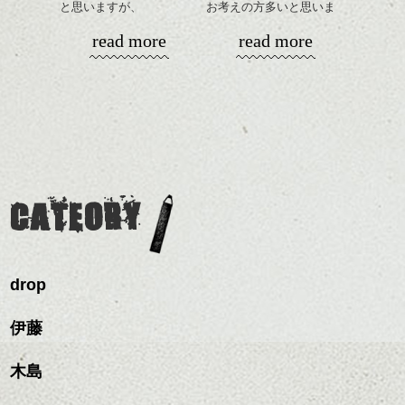
と思いますが、
お考えの方多いと思いま
丸みショートでタイトに
す。
シバタ
ハンサムショート／ヘッド
read more
read more
演出したスタイルもこれ
スパ／伸びても目立たない
からの季節とてもおすす
コンパクトなフォルムが
ヘアカラー/ハイライト/ダブ
めですね。
全体のバランスを良く見
ルカラー/髪質改善/TOKIOト
せてくれる効果もあり、
リートメント/ブリーチ/イン
前髪を軽めに調整し、フ
いろんなシーンに雰囲気
ナーカラー/イルミナカラー/
ナチュラルなベージュカ
ェイスラインのデザイン
をだしやすくスタイリン
ミニボブ/抜け感ショート/バ
ラーで全体にツヤと透明
ですっきりした印象にな
グも簡単で良いので朝の
カラーリングとの組み合
レイヤージュ/縮毛矯正
感をプラスして
るようカット。
時短にも◎
わせで質感に変化をつけ
質感も綺麗に見せやす
バックを短めにカットし
そんなショートカット。
ながら楽しむ事ができる
く。
全体のボリューム感がコ
CATEORY
のも
ンパクトになるようにす
軽めの前髪で透け感を演
とても良いところです。
スタイリング方法は全体
るのが良い感じです。
出できるので、
ダークトーンの色味でク
をドライした後、
この時期とてもおすすめ
ールに演出するのもおす
ワックスとオイルを混ぜ
ですよ。
すめですよ。
drop
ながらもみこみ、なじま
ナチュラルなトーンの色
せます。
ナチュラルなベージュカ
で柔らかさをプラスする
質感をかるくととのえな
伊藤
ラーで全体にツヤと透明
のも良いですね。
がら耳かけアレンジする
感をプラスして
のも良い感じです。
質感も綺麗に見せやす
木島
またクセ毛の方は質感調
く。
整のストレートパーマで
これからのスタイルチェ