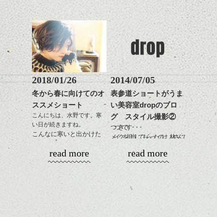
平成30年というのもなん
こ良いHPに仕上がりまし
是非なんでもご相談して
スタイリングも簡単で、
かとても新しい感じがし
たのでいろいろ見て下さ
下さいね。
ワックスとオイル、バー
ますね。
いね。
シバタ
ム等の質感を調整しやす
シバタ
いものを全体になじませ
ヘアーも雰囲気を変えた
今後の更新もお楽しみ
ながら
い、なんていう方結構い
に！
整えるだけですよ。
るのではないでしょう
か？
2018/01/26
2014/07/05
ひきつづきミニマムヘア
これからのスタイルチェ
で、
冬から春に向けてのオ
表参道ショートがうま
ンジの事等
今回はマッシュ(っぽい!)
ススメショート
い美容室dropのブロ
是非なんでもご相談して
ショートカットの話。
こんにちは、水野です。寒
グ スタイル撮影②
下さい。
い日が続きますね。
お待ちしております
つづきです・・・
こんなに寒いと出かけた
メイクを担当してもらったのは、林さんで
くなくなります。
シバタ
す。
ハンサムショート／ヘッド
read more
read more
なのでおうちで暖かくし
スパ／伸びても目立たない
てまったりと過ごす冬
ヘアカラー/ハイライト/ダブ
に、そしてこれからの春
ルカラー/髪質改善/TOKIOト
を少し意識したスタイル
リートメント/ブリーチ/イン
をご紹介。
ナーカラー/イルミナカラー/
ミニボブ/抜け感ショート/バ
レイヤージュ/縮毛矯正