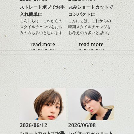
ストレートボブでお手
丸みショートカットで
入れ簡単に
コンパクトに
こんにちは、これからの
こんにちは、これからの
スタイルチェンジをお悩
時期スタイルチェンジを
みの方も多いと思います
お考えの方多いと思いま
が、
す。
read more
read more
やっぱりボブでお手入れ
しやすいスタイルだと毎
コンパクトなフォルムが
日のスタイリングも簡単
全体のバランスを良く見
で良いですよ。
せてくれる効果もあり、
いろんなシーンに雰囲気
をだしやすくスタイリン
あご下のラインでやや長
グも簡単で良いので朝の
さを残したボブは雰囲気
時短にも◎
も出しやすくていろいろ
そんなショートカット。
な方に
おすすめですね。
軽めの前髪で透け感を演
前髪もやや重めにカット
出できるので、
してラインを強調するの
この時期とてもおすすめ
もこれからは良い感じで
ですよ。
2026/06/12
2026/06/08
す、
ショートカットでお手
レイヤー丸みショート