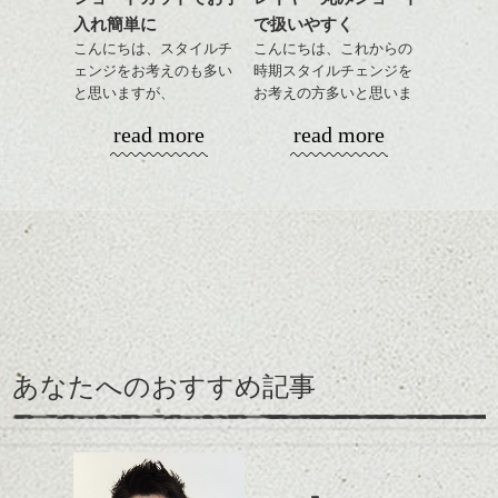
目元が引き締まった印象
入れ簡単に
で扱いやすく
に。
こんにちは、スタイルチ
こんにちは、これからの
ェンジをお考えのも多い
時期スタイルチェンジを
と思いますが、
お考えの方多いと思いま
丸みショートでタイトに
す。
read more
read more
演出したスタイルもこれ
からの季節とてもおすす
コンパクトなフォルムが
めですね。
全体のバランスを良く見
せてくれる効果もあり、
前髪を軽めに調整し、フ
いろんなシーンに雰囲気
ナチュラルなベージュカ
ェイスラインのデザイン
をだしやすくスタイリン
ラーで全体にツヤと透明
ですっきりした印象にな
グも簡単で良いので朝の
カラーリングとの組み合
感をプラスして
るようカット。
時短にも◎
わせで質感に変化をつけ
質感も綺麗に見せやす
バックを短めにカットし
そんなショートカット。
ながら楽しむ事ができる
く。
全体のボリューム感がコ
のも
ンパクトになるようにす
軽めの前髪で透け感を演
とても良いところです。
スタイリング方法は全体
あなたへのおすすめ記事
るのが良い感じです。
出できるので、
ダークトーンの色味でク
をドライした後、
この時期とてもおすすめ
ールに演出するのもおす
ワックスとオイルを混ぜ
ですよ。
すめですよ。
ながらもみこみ、なじま
ナチュラルなトーンの色
せます。
ナチュラルなベージュカ
で柔らかさをプラスする
質感をかるくととのえな
ラーで全体にツヤと透明
のも良いですね。