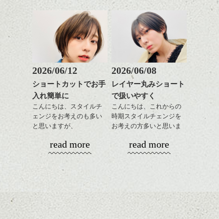
さを残したボブは雰囲気
時短にも◎
も出しやすくていろいろ
そんなショートカット。
二人目、浦辻さん！！
な方に
これは、スタジオでの雰囲気です。
おすすめですね。
軽めの前髪で透け感を演
前髪もやや重めにカット
出できるので、
同じものを撮っても、明るさで
してラインを強調するの
この時期とてもおすすめ
こんなにも印象が違うんです
もこれからは良い感じで
ですよ。
2026/06/12
2026/06/08
ね。
す、
ショートカットでお手
レイヤー丸みショート
目元が引き締まった印象
一概に明るい方だけがイイとは
入れ簡単に
で扱いやすく
に。
限らないですが。
ちょっと気分を変えたい方はいろいろご相
こんにちは、スタイルチ
こんにちは、これからの
談して下さいね。
ェンジをお考えのも多い
時期スタイルチェンジを
私たちがスタイル写真を撮る上
と思いますが、
お考えの方多いと思いま
で、とても大切だなと、考えさ
表参道でも短めスタイルの人をよく見かけ
丸みショートでタイトに
す。
せられるものでした。
read more
read more
るようになった気がしますが
演出したスタイルもこれ
今はボブやミディアムなどいろいろしたい
からの季節とてもおすす
コンパクトなフォルムが
はやし
髪型があって迷ってる方も多いですよね、
めですね。
全体のバランスを良く見
似合う雰囲気のヘアスタイルで街を歩いて
せてくれる効果もあり、
る人はやっぱり素敵ですよね！
前髪を軽めに調整し、フ
いろんなシーンに雰囲気
ナチュラルなベージュカ
ェイスラインのデザイン
をだしやすくスタイリン
ラーで全体にツヤと透明
シバタ
ですっきりした印象にな
グも簡単で良いので朝の
カラーリングとの組み合
感をプラスして
本格的ですね～(＾ ＾)
るようカット。
時短にも◎
わせで質感に変化をつけ
質感も綺麗に見せやす