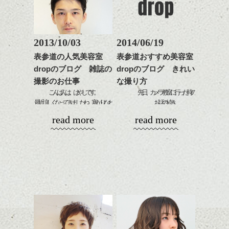
がら耳かけアレンジする
感をプラスして
のも良い感じです。
質感も綺麗に見せやす
またクセ毛の方は質感調
く。
整のストレートパーマで
これからのスタイルチェ
髪質改善すると
2013/10/03
2014/06/19
ンジ、似合うカラーリン
スタイリング方法は全体
更に扱いやすくなるので
グの事やお手入れ方法な
表参道の人気美容室
表参道おすすめ美容室
をドライした後、
おすすめです。
ど
dropのブログ 雑誌の
dropのブログ きれい
ワックスとオイルを混ぜ
いつものスタイリングが
ベージュ系等の肌を綺麗
是非なんでもご相談して
ながらもみこみ、なじま
撮影のお仕事
な撮り方
ドライした後オイルやワ
に見せる効果のあるカラ
下さいね。
せます。
ックスをなじませるだけ
こんばんは、はやしです。
先日、カメラ教室に行った時の
ーリングをプラスして透
質感をかるくととのえな
に。
最近涼しくなってきましたね。寒がりなわ
お話の続き。
明感を表現すると
シバタ
がら耳かけアレンジする
たしはもう暖房器具に手が伸びそうなこの
更に雰囲気が出やすくな
read more
read more
のも良い感じです。
これからのスタイルチェ
頃です...。
植物のきれいな写真の撮り方を
って毎日のお手入れも簡
ンジの事、髪質に合った
教わりました。
単になりますよ。
これからのスタイルチェ
お手入れ方法等、
先日、外で雑誌のお仕事をしてきまし
さり気ない程度にハイラ
ンジ、似合うカラーリン
是非なんでもご相談して
た！！
新緑やたくさんの花々をみる
イトをいれるのもおすす
グの事やお手入れ方法な
下さいね。
と、ついついカメラを向けてし
め。
ど
お待ちしております。
smartというメンズ雑誌なのですが、それのヘ
まう私ですが。(笑)
是非なんでもご相談して
アカタログの撮影をしてきました。
スタイリングも簡単で、
下さいね。
ワックスとオイル、バー
シバタ
今回は、わたしが２スタイル入らせていた
普通に撮るとこんな感じ。
ム等の質感を調整しやす
シバタ
だきました(^^)
いものを全体になじませ
ながら