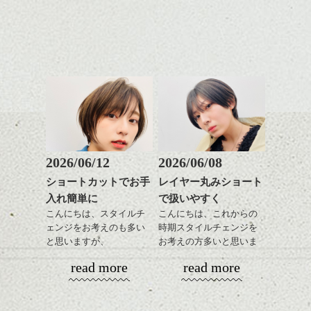
これからのスタイルチェ
日のスタイリングも簡単
全体のバランスを良く見
お手入れ方法等、
さり気ない程度にハイラ
ンジ、似合うカラーリン
で良いですよ。
せてくれる効果もあり、
是非なんでもご相談して
イトをいれるのもおすす
グの事やお手入れ方法な
いろんなシーンに雰囲気
下さいね。
め。
ど
をだしやすくスタイリン
お待ちしております。
是非なんでもご相談して
あご下のラインでやや長
グも簡単で良いので朝の
スタイリングも簡単で、
下さいね。
さを残したボブは雰囲気
時短にも◎
ワックスとオイル、バー
も出しやすくていろいろ
そんなショートカット。
シバタ
ム等の質感を調整しやす
シバタ
な方に
いものを全体になじませ
おすすめですね。
軽めの前髪で透け感を演
ながら
前髪もやや重めにカット
出できるので、
整えるだけですよ。
してラインを強調するの
この時期とてもおすすめ
もこれからは良い感じで
ですよ。
2026/06/12
2026/06/08
す、
これからのスタイルチェ
ショートカットでお手
レイヤー丸みショート
目元が引き締まった印象
ンジの事等
入れ簡単に
で扱いやすく
に。
是非なんでもご相談して
こんにちは、スタイルチ
こんにちは、これからの
下さい。
ェンジをお考えのも多い
時期スタイルチェンジを
お待ちしております
と思いますが、
お考えの方多いと思いま
丸みショートでタイトに
す。
シバタ
ハンサムショート／ヘッド
read more
read more
演出したスタイルもこれ
スパ／伸びても目立たない
からの季節とてもおすす
コンパクトなフォルムが
ヘアカラー/ハイライト/ダブ
めですね。
全体のバランスを良く見
ルカラー/髪質改善/TOKIOト
せてくれる効果もあり、