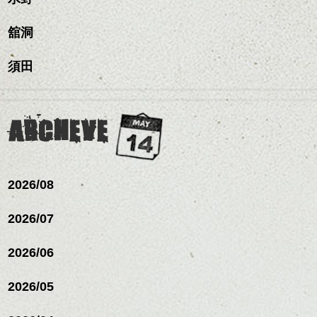
リートメント/ブリーチ/イン
質感をかるくととのえな
ハンサムショート／ヘッド
に。
明感を表現すると
シバタ
ナーカラー/イルミナカラー/
がら耳かけアレンジする
スパ／伸びても目立たない
更に雰囲気が出やすくな
舘洞
ミニボブ/抜け感ショート/バ
のも良い感じです。
ヘアカラー/ハイライト/ダブ
これからのスタイルチェ
って毎日のお手入れも簡
レイヤージュ/縮毛矯正
ルカラー/髪質改善/TOKIOト
ンジの事、髪質に合った
単になりますよ。
これからのスタイルチェ
須田
リートメント/ブリーチ/イン
お手入れ方法等、
さり気ない程度にハイラ
ンジ、似合うカラーリン
ナーカラー/イルミナカラー/
是非なんでもご相談して
イトをいれるのもおすす
グの事やお手入れ方法な
ミニボブ/抜け感ショート/バ
下さいね。
め。
ど
レイヤージュ/縮毛矯
お待ちしております。
是非なんでもご相談して
ARCHEVE
スタイリングも簡単で、
下さいね。
ワックスとオイル、バー
シバタ
ム等の質感を調整しやす
シバタ
いものを全体になじませ
ながら
2026/08
整えるだけですよ。
2026/07
これからのスタイルチェ
2026/06
ンジの事等
是非なんでもご相談して
下さい。
2026/05
お待ちしております