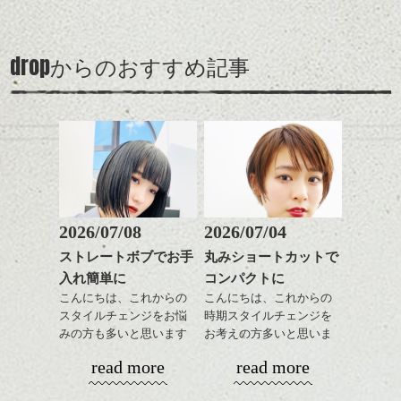
バックを短めにカットし
そんなショートカット。
ながら楽しむ事ができる
く。
お店に戻ってきて撮らせてもらいまし
全体のボリューム感がコ
のも
た！！
ンパクトになるようにす
軽めの前髪で透け感を演
とても良いところです。
スタイリング方法は全体
drop
からのおすすめ記事
るのが良い感じです。
出できるので、
ダークトーンの色味でク
ご予約はこちら
をドライした後、
この時期とてもおすすめ
ールに演出するのもおす
から簡単にして
ワックスとオイルを混ぜ
ですよ。
すめですよ。
ながらもみこみ、なじま
頂けます。
ナチュラルなトーンの色
せます。
ナチュラルなベージュカ
で柔らかさをプラスする
質感をかるくととのえな
ラーで全体にツヤと透明
のも良いですね。
がら耳かけアレンジする
感をプラスして
のも良い感じです。
質感も綺麗に見せやす
またクセ毛の方は質感調
く。
整のストレートパーマで
これからのスタイルチェ
髪質改善すると
2026/07/08
2026/07/04
ンジ、似合うカラーリン
スタイリング方法は全体
更に扱いやすくなるので
グの事やお手入れ方法な
ストレートボブでお手
丸みショートカットで
をドライした後、
おすすめです。
ど
入れ簡単に
コンパクトに
ワックスとオイルを混ぜ
いつものスタイリングが
ベージュ系等の肌を綺麗
外人風ですね。実は地毛のクセを生かした
是非なんでもご相談して
ながらもみこみ、なじま
こんにちは、これからの
こんにちは、これからの
ドライした後オイルやワ
に見せる効果のあるカラ
スタイルなんです。
下さいね。
せます。
スタイルチェンジをお悩
時期スタイルチェンジを
ックスをなじませるだけ
ーリングをプラスして透
クセ毛で悩んでる方は是非dropスタッフにご
質感をかるくととのえな
みの方も多いと思います
お考えの方多いと思いま
に。
明感を表現すると
相談を。
シバタ
がら耳かけアレンジする
が、
す。
更に雰囲気が出やすくな
read more
read more
のも良い感じです。
やっぱりボブでお手入れ
これからのスタイルチェ
って毎日のお手入れも簡
そんなこんなで、充実した一日でした★
しやすいスタイルだと毎
コンパクトなフォルムが
ンジの事、髪質に合った
単になりますよ。
お二人ともありがとうございました！！