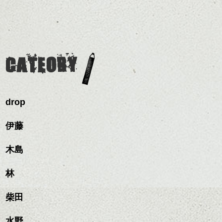
リートメント/ブリーチ/イン
前髪を軽めに調整し、フ
いろんなシーンに雰囲気
ナーカラー/イルミナカラー/
ナチュラルなベージュカ
ェイスラインのデザイン
をだしやすくスタイリン
ミニボブ/抜け感ショート/バ
ラーで全体にツヤと透明
ですっきりした印象にな
グも簡単で良いので朝の
カラーリングとの組み合
レイヤージュ/縮毛矯正
感をプラスして
るようカット。
時短にも◎
わせで質感に変化をつけ
質感も綺麗に見せやす
バックを短めにカットし
そんなショートカット。
ながら楽しむ事ができる
く。
全体のボリューム感がコ
CATEORY
のも
ンパクトになるようにす
軽めの前髪で透け感を演
とても良いところです。
スタイリング方法は全体
るのが良い感じです。
出できるので、
ダークトーンの色味でク
をドライした後、
この時期とてもおすすめ
ールに演出するのもおす
ワックスとオイルを混ぜ
ですよ。
すめですよ。
drop
ながらもみこみ、なじま
ナチュラルなトーンの色
せます。
ナチュラルなベージュカ
で柔らかさをプラスする
質感をかるくととのえな
伊藤
ラーで全体にツヤと透明
のも良いですね。
がら耳かけアレンジする
感をプラスして
のも良い感じです。
質感も綺麗に見せやす
木島
またクセ毛の方は質感調
く。
整のストレートパーマで
これからのスタイルチェ
髪質改善すると
林
ンジ、似合うカラーリン
スタイリング方法は全体
更に扱いやすくなるので
グの事やお手入れ方法な
ハンサムショート／ヘッド
をドライした後、
おすすめです。
ど
柴田
スパ／伸びても目立たない
ワックスとオイルを混ぜ
いつものスタイリングが
ベージュ系等の肌を綺麗
是非なんでもご相談して
ヘアカラー/ハイライト/ダブ
ながらもみこみ、なじま
ドライした後オイルやワ
に見せる効果のあるカラ
下さいね。
ルカラー/髪質改善/TOKIOト
せます。
ックスをなじませるだけ
水野
ーリングをプラスして透