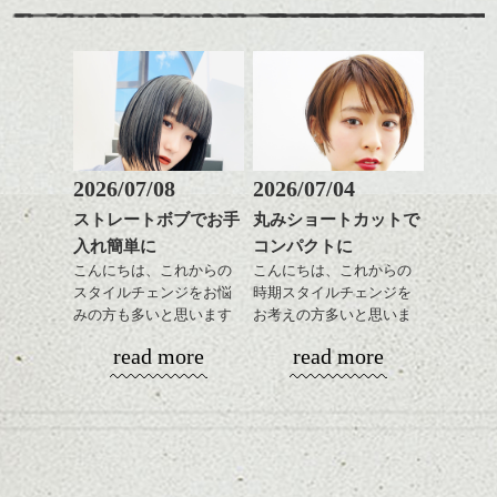
ウンさせて表面の部分の
み根元から
ウエーブでパーマをかけ
ました。
そうすることでボリュー
ムをおさえたウエーブス
タイルを表現しました。
これはお店で撮った写真なのですが、ん～
それはともかくこの春ぜ
2026/07/08
2026/07/04
かっこいいですね！！
ひスタイルチェンジして
一緒にも撮りました！
ストレートボブでお手
丸みショートカットで
みませんか?
ハンサムショート／ヘッド
ね。いきいきした感じの写真に
それではまた！
入れ簡単に
コンパクトに
スパ／伸びても目立たない
なりました。
ヘアカラー/ハイライト/ダブ
こんにちは、これからの
こんにちは、これからの
耳後ろの毛束は長さを残してます。
ルカラー/髪質改善/TOKIOト
スタイルチェンジをお悩
時期スタイルチェンジを
抑えればさらっとした感じ、ハネさせれば
リートメント/ブリーチ/イン
みの方も多いと思います
お考えの方多いと思いま
ハンサムショート／ヘッド
前からみた時のアクセントになるように。
ナーカラー/イルミナカラー/
が、
す。
スパ／伸びても目立たない
read more
read more
ミニボブ/抜け感ショート/バ
やっぱりボブでお手入れ
ヘアカラー/ハイライト/ダブ
ホワイティアッシュ、スモーキーマットの
レイヤージュ/縮毛矯正
しやすいスタイルだと毎
コンパクトなフォルムが
ルカラー/髪質改善/TOKIOト
カラーで全体に柔らかさが増します。
日のスタイリングも簡単
全体のバランスを良く見
リートメント/ブリーチ/イン
この季節やや明るめトーンでナチュラルな
で良いですよ。
せてくれる効果もあり、
ナーカラー/イルミナカラー/
髪色にしたい方には特におすすめです。
いろんなシーンに雰囲気
ミニボブ/抜け感ショート/バ
をだしやすくスタイリン
レイヤージュ/縮毛矯
あご下のラインでやや長
グも簡単で良いので朝の