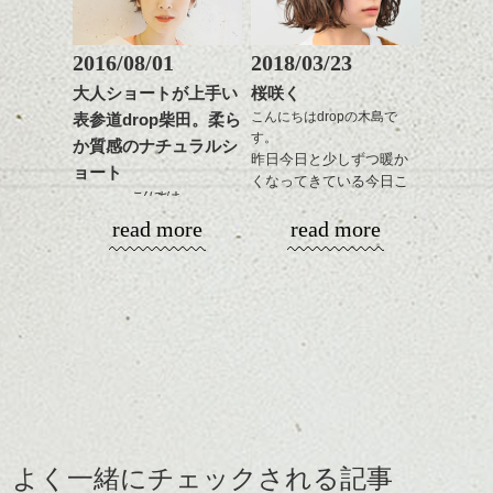
撮影時間が7時50分！！
整えるだけですよ。
見てる方は「えっ、普通じゃない？」と思
2016/08/01
2018/03/23
ったでしょう。
これからのスタイルチェ
大人ショートが上手い
桜咲く
ンジの事等
こんにちはdropの木島で
表参道drop柴田。柔ら
じっ、実は美容師って、朝が苦手なので
是非なんでもご相談して
す。
か質感のナチュラルシ
す。。はい。
下さい。
昨日今日と少しずつ暖か
お待ちしております
ョート
これもまぁ、きれいに撮れてい
くなってきている今日こ
サロンの入り時間が6時半(((((゜゜;)
こんにちは。
る方なのですが・・・
の頃いかがお過ごしでし
シバタ
ハンサムショート／ヘッド
暑い日がつづきますね。
read more
ょうか？
read more
当日、起きれるか不安すぎて、前日は22時
スパ／伸びても目立たない
カメラは明るくしたり、暗くし
自宅の近くに桜並木があ
に就寝したはやしでした。。(笑)
ヘアカラー/ハイライト/ダブ
ショートカットと寒色カラーの組み合わせ
たりと、明るさを調節できる機
りだいぶ良い感じに咲い
ルカラー/髪質改善/TOKIOト
で涼し気スタイルに。
能がだいたい付いていますよ
ていました。
ちゃんと起床し、半蔵門の宝島社スタジオ
リートメント/ブリーチ/イン
そんな感じが気分だと思う今日この頃で
ね？
東京だとこの土日が見頃
へ。
ナーカラー/イルミナカラー/
す。
そこを思い切って明るめに設定
そうですね。
ミニボブ/抜け感ショート/バ
してみてください！
そんな季節にオススメス
一人目は布谷さん！
レイヤージュ/縮毛矯正
動きのある大人ショートは
タイル！（だいぶ強引）
スタイリングも簡単なので毎日気分を変え
このパーマスタイルいつ
ながら楽しめますよ。
『ハイキー』にして撮ってみる
もと少し違う部分があり
と植物はきれいに見えるんで
まして
↓マッシュショートベースの前髪を短めラン
す。意外と。
下（ベース部分）を外ハ
よく一緒にチェックされる記事
ダムにカット。
ネに巻いてボリュームダ