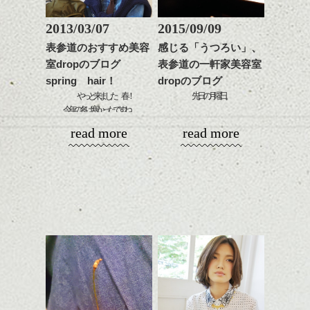
く。
整のストレートパーマで
これからのスタイルチェ
髪質改善すると
2013/03/07
2015/09/09
ンジ、似合うカラーリン
スタイリング方法は全体
更に扱いやすくなるので
グの事やお手入れ方法な
表参道のおすすめ美容
感じる「うつろい」、
をドライした後、
おすすめです。
ど
室dropのブログ
表参道の一軒家美容室
ワックスとオイルを混ぜ
いつものスタイリングが
ベージュ系等の肌を綺麗
是非なんでもご相談して
ながらもみこみ、なじま
spring hair！
dropのブログ
ドライした後オイルやワ
に見せる効果のあるカラ
下さいね。
せます。
ックスをなじませるだけ
やっと来ました 春！
先日の月曜日。
ーリングをプラスして透
質感をかるくととのえな
に。
今年の冬は寒かったですね。
明感を表現すると
シバタ
がら耳かけアレンジする
ようやく春物の洋服を着て
ボスのお客様であるフォトグラファー、石
更に雰囲気が出やすくな
read more
read more
のも良い感じです。
これからのスタイルチェ
目的もなく外でぶらぶらとしたい
原逸平さんの写真展へ行って参りました。
って毎日のお手入れも簡
ンジの事、髪質に合った
季節になってきました。
単になりますよ。
これからのスタイルチェ
お手入れ方法等、
洋服だけでなく髪も変えたい
「うつろい」
さり気ない程度にハイラ
ンジ、似合うカラーリン
是非なんでもご相談して
そんなあなたに、お勧めスタイル
イトをいれるのもおすす
グの事やお手入れ方法な
下さいね。
じゃあいつ変えるの？
め。
ど
お待ちしております。
今でしょ！
是非なんでもご相談して
スミマセン、そんな感じで
スタイリングも簡単で、
下さいね。
こんなスタイルいかがでしょうか？
ワックスとオイル、バー
シバタ
ム等の質感を調整しやす
シバタ
骨董品と花や料理。
いものを全体になじませ
時代を変わらず見てきた骨董と、この一瞬
ながら
生きている花や料理の時間の対比を映し出
整えるだけですよ。
した作品たち。