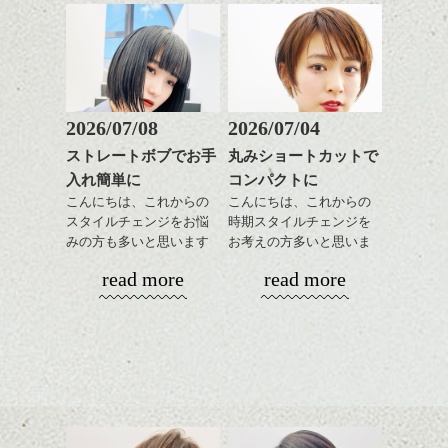
可愛らしくないですか？
京都の骨董屋「大吉」の杉本理さんとのト
ークセッションは
とても興味深いものでした。
こんな感じで、お散歩してみたい！
全体にアゴ下のやや長めレングスにする事
2026/07/08
2026/07/04
で、
気だるいイメージに見せることもできた
ストレートボブでお手
丸みショートカットで
ハンサムショート／ヘッド
り、肩につかない長さは、
入れ簡単に
コンパクトに
スパ／伸びても目立たない
いろいろ変化をつけやすいのもいいです
ヘアカラー/ハイライト/ダブ
こんにちは、これからの
こんにちは、これからの
ね。
ルカラー/髪質改善/TOKIOト
スタイルチェンジをお悩
時期スタイルチェンジを
リートメント/ブリーチ/イン
みの方も多いと思います
お考えの方多いと思いま
ハンサムショート／ヘッド
耳かけしたり、パートを変えてみたり、
ナーカラー/イルミナカラー/
が、
す。
スパ／伸びても目立たない
クセを活かしたり ストレートブローして
read more
read more
さくらんぼかと思いきや、アメリカンチェ
ミニボブ/抜け感ショート/バ
やっぱりボブでお手入れ
ヘアカラー/ハイライト/ダブ
みたり、
リーでした！！(笑)
レイヤージュ/縮毛矯正
しやすいスタイルだと毎
コンパクトなフォルムが
ルカラー/髪質改善/TOKIOト
トップスがすっきりめの物が多くなるこれ
日のスタイリングも簡単
全体のバランスを良く見
リートメント/ブリーチ/イン
からの季節に
変わらぬもの。
このチェリー、毎年シアトルから空輸でお
で良いですよ。
せてくれる効果もあり、
ナーカラー/イルミナカラー/
ちょうど良い長さだと思います。
変わりゆくもの。
客様のおうちに届くものなんだそうで。
いろんなシーンに雰囲気
ミニボブ/抜け感ショート/バ
実際に骨董を手に取る感覚と
おすそ分け ＾＾
をだしやすくスタイリン
レイヤージュ/縮毛矯
毎日気分を変えたい、ON・OFFアレンジし
写真のディティール。
あご下のラインでやや長
グも簡単で良いので朝の
たい、
さを残したボブは雰囲気
時短にも◎
そんな方におすすめです。
実際に骨董に触れることもできました。
も出しやすくていろいろ
そんなショートカット。