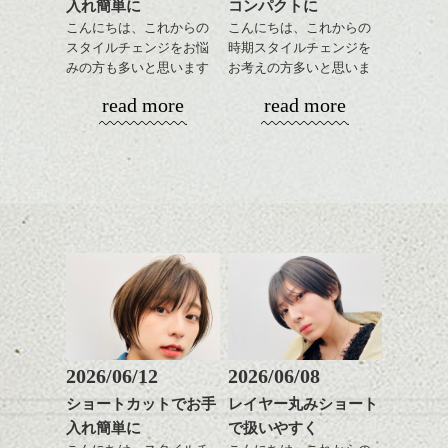
入れ簡単に
コンパクトに
こんにちは、これからの
こんにちは、これからの
スタイルチェンジをお悩
時期スタイルチェンジを
みの方も多いと思います
お考えの方多いと思いま
が、
す。
read more
read more
やっぱりボブでお手入れ
しやすいスタイルだと毎
コンパクトなフォルムが
日のスタイリングも簡単
全体のバランスを良く見
で良いですよ。
せてくれる効果もあり、
いろんなシーンに雰囲気
をだしやすくスタイリン
あご下のラインでやや長
グも簡単で良いので朝の
さを残したボブは雰囲気
時短にも◎
も出しやすくていろいろ
そんなショートカット。
な方に
おすすめですね。
軽めの前髪で透け感を演
前髪もやや重めにカット
出できるので、
してラインを強調するの
この時期とてもおすすめ
もこれからは良い感じで
ですよ。
2026/06/12
2026/06/08
す、
ショートカットでお手
レイヤー丸みショート
目元が引き締まった印象
入れ簡単に
で扱いやすく
に。