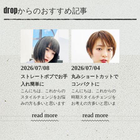
ンパクトになるようにす
軽めの前髪で透け感を演
とても良いところです。
スタイリング方法は全体
drop
からのおすすめ記事
るのが良い感じです。
出できるので、
ダークトーンの色味でク
をドライした後、
この時期とてもおすすめ
ールに演出するのもおす
ワックスとオイルを混ぜ
ですよ。
すめですよ。
ながらもみこみ、なじま
ナチュラルなトーンの色
せます。
ナチュラルなベージュカ
で柔らかさをプラスする
質感をかるくととのえな
ラーで全体にツヤと透明
のも良いですね。
がら耳かけアレンジする
感をプラスして
のも良い感じです。
質感も綺麗に見せやす
またクセ毛の方は質感調
く。
整のストレートパーマで
これからのスタイルチェ
髪質改善すると
2026/07/08
2026/07/04
ンジ、似合うカラーリン
みんな興味深々。
スタイリング方法は全体
更に扱いやすくなるので
グの事やお手入れ方法な
ストレートボブでお手
丸みショートカットで
歴史の移り変わり。時代の流れ。変わらぬ
をドライした後、
ジャン！！
おすすめです。
ど
骨董。進化する技術。
入れ簡単に
コンパクトに
ワックスとオイルを混ぜ
いつものスタイリングが
ベージュ系等の肌を綺麗
是非なんでもご相談して
フィルムからデジタルへ。
ながらもみこみ、なじま
茅ヶ崎名物 たこせんべい！！
こんにちは、これからの
こんにちは、これからの
ドライした後オイルやワ
に見せる効果のあるカラ
下さいね。
何が良くて、何が好きで
せます。
スタイルチェンジをお悩
時期スタイルチェンジを
ックスをなじませるだけ
ーリングをプラスして透
どう感じるのか。どう感じてほしいのか。
質感をかるくととのえな
茅ヶ崎から時間をかけて、来ていただいて
みの方も多いと思います
お考えの方多いと思いま
に。
明感を表現すると
シバタ
がら耳かけアレンジする
いるお客様からのお土産です！！
が、
す。
更に雰囲気が出やすくな
read more
read more
のも良い感じです。
やっぱりボブでお手入れ
これからのスタイルチェ
って毎日のお手入れも簡
しやすいスタイルだと毎
コンパクトなフォルムが
ンジの事、髪質に合った
単になりますよ。
これからのスタイルチェ
日のスタイリングも簡単
全体のバランスを良く見
お手入れ方法等、
さり気ない程度にハイラ
ンジ、似合うカラーリン
で良いですよ。
せてくれる効果もあり、
是非なんでもご相談して
イトをいれるのもおすす