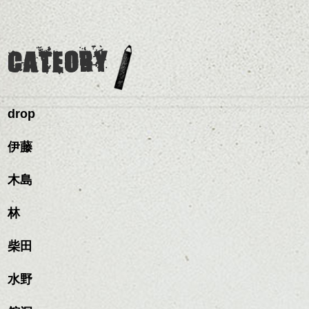
ミニボブ/抜け感ショート/バ
ラーで全体にツヤと透明
はやし
ですっきりした印象にな
グも簡単で良いので朝の
カラーリングとの組み合
レイヤージュ/縮毛矯正
感をプラスして
るようカット。
時短にも◎
わせで質感に変化をつけ
質感も綺麗に見せやす
バックを短めにカットし
そんなショートカット。
ながら楽しむ事ができる
く。
全体のボリューム感がコ
CATEORY
のも
ンパクトになるようにす
軽めの前髪で透け感を演
とても良いところです。
スタイリング方法は全体
るのが良い感じです。
出できるので、
ダークトーンの色味でク
をドライした後、
この時期とてもおすすめ
ールに演出するのもおす
ワックスとオイルを混ぜ
ですよ。
すめですよ。
drop
ながらもみこみ、なじま
ナチュラルなトーンの色
せます。
ナチュラルなベージュカ
で柔らかさをプラスする
＋＋＋＋＋＋＋＋＋＋＋＋＋＋＋＋＋＋＋
質感をかるくととのえな
伊藤
ラーで全体にツヤと透明
のも良いですね。
＋＋＋＋
がら耳かけアレンジする
感をプラスして
のも良い感じです。
質感も綺麗に見せやす
木島
またクセ毛の方は質感調
IPPEI ISHIHARA
く。
整のストレートパーマで
PHOTO EXHBITION
これからのスタイルチェ
髪質改善すると
林
ンジ、似合うカラーリン
スタイリング方法は全体
更に扱いやすくなるので
9/7～9/27 ＠fireking cafe
グの事やお手入れ方法な
ハンサムショート／ヘッド
をドライした後、
おすすめです。
ど
柴田
スパ／伸びても目立たない
ワックスとオイルを混ぜ
いつものスタイリングが
詳細はＨＰで。
ベージュ系等の肌を綺麗
是非なんでもご相談して
ヘアカラー/ハイライト/ダブ
ながらもみこみ、なじま
ドライした後オイルやワ
http://www.ishiharaippei.com/
に見せる効果のあるカラ
下さいね。
ルカラー/髪質改善/TOKIOト
せます。
ックスをなじませるだけ
水野
ーリングをプラスして透
リートメント/ブリーチ/イン
質感をかるくととのえな
ハンサムショート／ヘッド
に。
皆様、是非。
明感を表現すると
シバタ
ナーカラー/イルミナカラー/
がら耳かけアレンジする
スパ／伸びても目立たない
更に雰囲気が出やすくな