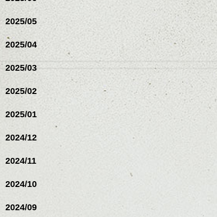
ヘアカラー/ハイライト/ダブ
ルカラー/髪質改善/TOKIOト
2025/05
リートメント/ブリーチ/イン
ハンサムショート／ヘッド
ナーカラー/イルミナカラー/
スパ／伸びても目立たない
2025/04
ミニボブ/抜け感ショート/バ
ヘアカラー/ハイライト/ダブ
レイヤージュ/縮毛矯正
ルカラー/髪質改善/TOKIOト
2025/03
リートメント/ブリーチ/イン
ナーカラー/イルミナカラー/
ミニボブ/抜け感ショート/バ
2025/02
レイヤージュ/縮毛矯
2025/01
2024/12
2024/11
2024/10
2024/09