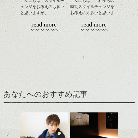
こんにちは、スタイルチ
こんにちは、これからの
ェンジをお考えのも多い
時期スタイルチェンジを
と思いますが、
お考えの方多いと思いま
丸みショートでタイトに
す。
read more
read more
演出したスタイルもこれ
からの季節とてもおすす
コンパクトなフォルムが
めですね。
全体のバランスを良く見
せてくれる効果もあり、
前髪を軽めに調整し、フ
いろんなシーンに雰囲気
ナチュラルなベージュカ
ェイスラインのデザイン
をだしやすくスタイリン
ラーで全体にツヤと透明
ですっきりした印象にな
グも簡単で良いので朝の
カラーリングとの組み合
感をプラスして
るようカット。
時短にも◎
わせで質感に変化をつけ
質感も綺麗に見せやす
バックを短めにカットし
そんなショートカット。
ながら楽しむ事ができる
く。
全体のボリューム感がコ
のも
ンパクトになるようにす
軽めの前髪で透け感を演
とても良いところです。
スタイリング方法は全体
あなたへのおすすめ記事
るのが良い感じです。
出できるので、
ダークトーンの色味でク
をドライした後、
この時期とてもおすすめ
ールに演出するのもおす
ワックスとオイルを混ぜ
ですよ。
すめですよ。
ながらもみこみ、なじま
ナチュラルなトーンの色
せます。
ナチュラルなベージュカ
で柔らかさをプラスする
質感をかるくととのえな
ラーで全体にツヤと透明
のも良いですね。
がら耳かけアレンジする
感をプラスして
のも良い感じです。
質感も綺麗に見せやす
またクセ毛の方は質感調