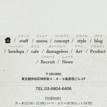
スタッフ
メニュー
コンセプト
スタイル
ブログ
staff
menu
concept
style
blog
ヘッドスパ
カフェ
ダメージレス
アート
プロダクト
headspa
cafe
damageless
Art
Product
リクルート
ニュース
Recruit
News
〒150-0001
東京都渋谷区神宮前４－６－９南原宿ビル３F
TEL:03-6804-6406
【営業時間】
月～木/11:00～21:00(パーマ・カラー18:30カット19:30)