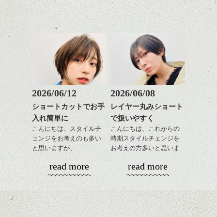
グの事やお手入れ方法な
いろんなシーンに雰囲気
下さいね。
め。
ど
をだしやすくスタイリン
お待ちしております。
是非なんでもご相談して
あご下のラインでやや長
グも簡単で良いので朝の
スタイリングも簡単で、
下さいね。
さを残したボブは雰囲気
時短にも◎
ワックスとオイル、バー
も出しやすくていろいろ
そんなショートカット。
シバタ
ム等の質感を調整しやす
そんな時の流れを砂時計に。
シバタ
な方に
いものを全体になじませ
写真集には展示されていない作品も。
おすすめですね。
軽めの前髪で透け感を演
ながら
前髪もやや重めにカット
出できるので、
整えるだけですよ。
してラインを強調するの
この時期とてもおすすめ
もこれからは良い感じで
ですよ。
2026/06/12
2026/06/08
す、
これからのスタイルチェ
ショートカットでお手
レイヤー丸みショート
目元が引き締まった印象
ンジの事等
そして、わたしの携帯ストラップと共に、
入れ簡単に
で扱いやすく
に。
是非なんでもご相談して
もう一枚、写真を撮りました。。。
こんにちは、スタイルチ
こんにちは、これからの
下さい。
ェンジをお考えのも多い
時期スタイルチェンジを
お待ちしております
どうです？？
と思いますが、
お考えの方多いと思いま
写真集はdropでも見ることが出来ます。
丸みショートでタイトに
す。
シバタ
ハンサムショート／ヘッド
タコとイカのコラボレーションです。(笑)
read more
read more
気になる方はスタッフまで。
演出したスタイルもこれ
スパ／伸びても目立たない
からの季節とてもおすす
コンパクトなフォルムが
ヘアカラー/ハイライト/ダブ
暑さでやられている訳ではないので、ご安
めですね。
全体のバランスを良く見
ルカラー/髪質改善/TOKIOト
心を！！
ここで、bigboy2人を。ぱしゃり。
せてくれる効果もあり、
リートメント/ブリーチ/イン
前髪を軽めに調整し、フ
いろんなシーンに雰囲気
ナーカラー/イルミナカラー/
ナチュラルなベージュカ
ェイスラインのデザイン
をだしやすくスタイリン