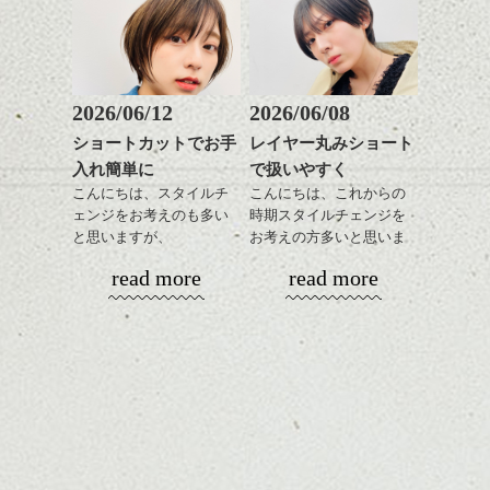
な方に
おすすめですね。
軽めの前髪で透け感を演
前髪もやや重めにカット
出できるので、
してラインを強調するの
この時期とてもおすすめ
もこれからは良い感じで
ですよ。
2026/06/12
2026/06/08
す、
ショートカットでお手
レイヤー丸みショート
目元が引き締まった印象
入れ簡単に
で扱いやすく
に。
こんにちは、スタイルチ
こんにちは、これからの
ェンジをお考えのも多い
時期スタイルチェンジを
と思いますが、
お考えの方多いと思いま
丸みショートでタイトに
す。
read more
read more
演出したスタイルもこれ
色が均一ではないですが、甘くておいしい
からの季節とてもおすす
コンパクトなフォルムが
日本酒ソムリエの方からご指導受けながら
チェリーでした♪
めですね。
全体のバランスを良く見
お気に入りの一点で。
せてくれる効果もあり、
やはり見た目より中味ですね！！
前髪を軽めに調整し、フ
いろんなシーンに雰囲気
ナチュラルなベージュカ
ェイスラインのデザイン
をだしやすくスタイリン
お次はコレ
ラーで全体にツヤと透明
ですっきりした印象にな
グも簡単で良いので朝の
カラーリングとの組み合
感をプラスして
るようカット。
時短にも◎
わせで質感に変化をつけ
質感も綺麗に見せやす
バックを短めにカットし
そんなショートカット。
ながら楽しむ事ができる
く。
全体のボリューム感がコ
のも