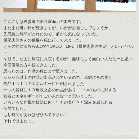
こんにちは表参道の美容室dropの木島です。
まだまだ暑い日が続きますが、いかがお過ごしでしょうか。
先日急に時間がとれたので、前から気になっていた。
横尾忠則さんの個展を観に行って来ました。
とその前に渋谷PACOでYOKOO LIFE（横尾忠則の生活）というイベン
ト
を観て、たまに病院に入院するのが、趣味らしく面白い人だなーと思い
今回個展の方を観てきました。
思ったのは、作品の数にまず驚きました。
５００点以上の作品が出品されているので、単純にその量と
作品１つ１つのエネルギーに圧倒されました。
一つの題材に１０展以上あの作品があり、１つのものに対する
執着とエネルギーがすごい人だなーと思いました。
いろいろな作風や技法に何十年もの奥行きと深みを感じれる、
個展でした。
もし時間があればぜひみて下さい！
それではまたっ。