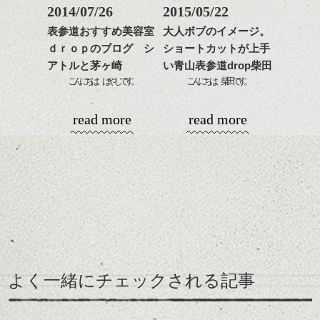
2014/07/26
2015/05/22
これからのスタイルチェ
表参道おすすめ美容室
大人ボブのイメージ。
ンジの事等
ｄｒｏｐのブログ シ
ショートカットが上手
是非なんでもご相談して
アトルと茅ヶ崎
い青山表参道drop柴田
下さい。
お待ちしております
こんにちは、はやしです。
こんにちは、柴田です。
シバタ
今日は隅田川の花火大会ですねえ。
ボブ、
ハンサムショート／ヘッド
眼鏡なんか、かけたりして。
read more
read more
この季節やっぱり人気ありますね。
スパ／伸びても目立たない
色々な自分楽しんでみませんか？
めちゃくちゃ混むんでしょうね・・・。
ヘアカラー/ハイライト/ダブ
たとえば前髪長めボブで、
ルカラー/髪質改善/TOKIOト
初の写真展。場所は代々木上原のfireking cafe。
花火大会に行かれる方は熱中症に十分気を
明るめトーンの透け感カラーと組み合わせ
リートメント/ブリーチ/イン
つけてくださいね？
ると、
ナーカラー/イルミナカラー/
この場所は石原さんがアシスタント時代に
大人っぽい感じの雰囲気をいい感じに表現
ミニボブ/抜け感ショート/バ
良く通っていた場所なのだそう。
できますね。
レイヤージュ/縮毛矯正
その頃から壁にはアーティスト達のイラス
そんなこんなで、お客様からいただいたお
トや写真が。
土産ＵＰしちゃいます。(笑)
個展の話が出たときに、ぱっと浮かんだの
がここなのだそう。
よく一緒にチェックされる記事
まずはコレ。
思い出の場所、自分の原点であるような場
所で個展ができるなんて素敵だなぁ。と。