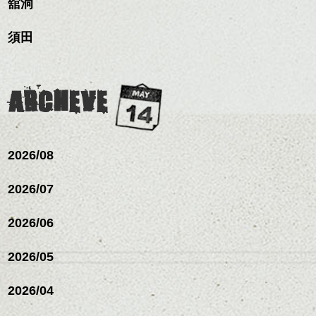
舘洞
ミニボブ/抜け感ショート/バ
のも良い感じです。
ヘアカラー/ハイライト/ダブ
これからのスタイルチェ
って毎日のお手入れも簡
レイヤージュ/縮毛矯正
ルカラー/髪質改善/TOKIOト
ンジの事、髪質に合った
単になりますよ。
これからのスタイルチェ
須田
リートメント/ブリーチ/イン
お手入れ方法等、
さり気ない程度にハイラ
ンジ、似合うカラーリン
ナーカラー/イルミナカラー/
是非なんでもご相談して
たてほら
イトをいれるのもおすす
グの事やお手入れ方法な
ミニボブ/抜け感ショート/バ
下さいね。
め。
ど
レイヤージュ/縮毛矯
お待ちしております。
是非なんでもご相談して
ARCHEVE
スタイリングも簡単で、
下さいね。
ワックスとオイル、バー
シバタ
ム等の質感を調整しやす
シバタ
いものを全体になじませ
ながら
2026/08
整えるだけですよ。
2026/07
これからのスタイルチェ
2026/06
ンジの事等
是非なんでもご相談して
下さい。
2026/05
お待ちしております
2026/04
シバタ
ハンサムショート／ヘッド
スパ／伸びても目立たない