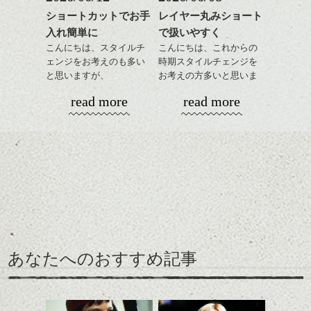
す、
ショートカットでお手
レイヤー丸みショート
目元が引き締まった印象
入れ簡単に
で扱いやすく
に。
こんにちは、スタイルチ
こんにちは、これからの
ェンジをお考えのも多い
時期スタイルチェンジを
と思いますが、
お考えの方多いと思いま
丸みショートでタイトに
す。
read more
read more
演出したスタイルもこれ
からの季節とてもおすす
コンパクトなフォルムが
めですね。
全体のバランスを良く見
せてくれる効果もあり、
前髪を軽めに調整し、フ
いろんなシーンに雰囲気
ナチュラルなベージュカ
ェイスラインのデザイン
をだしやすくスタイリン
ラーで全体にツヤと透明
ですっきりした印象にな
グも簡単で良いので朝の
カラーリングとの組み合
感をプラスして
るようカット。
時短にも◎
わせで質感に変化をつけ
質感も綺麗に見せやす
バックを短めにカットし
そんなショートカット。
ながら楽しむ事ができる
く。
全体のボリューム感がコ
のも
ンパクトになるようにす
軽めの前髪で透け感を演
とても良いところです。
スタイリング方法は全体
あなたへのおすすめ記事
るのが良い感じです。
出できるので、
ダークトーンの色味でク
をドライした後、
この時期とてもおすすめ
ールに演出するのもおす
ワックスとオイルを混ぜ
ですよ。
すめですよ。
ながらもみこみ、なじま
ナチュラルなトーンの色
せます。