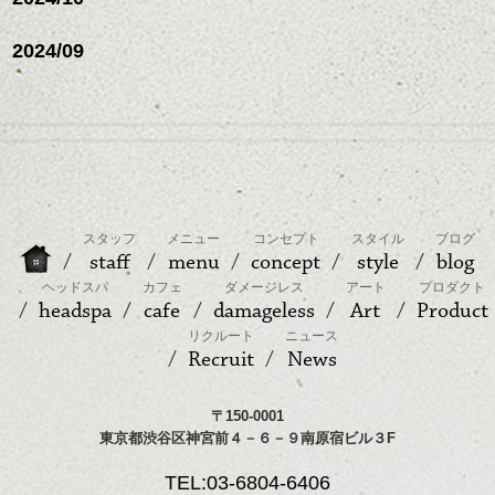
2024/09
スタッフ
メニュー
コンセプト
スタイル
ブログ
staff
menu
concept
style
blog
ヘッドスパ
カフェ
ダメージレス
アート
プロダクト
headspa
cafe
damageless
Art
Product
リクルート
ニュース
Recruit
News
〒150-0001
東京都渋谷区神宮前４－６－９南原宿ビル３F
TEL:03-6804-6406