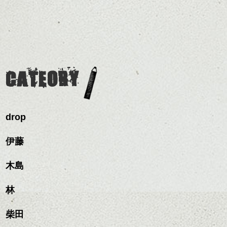
めですね。
全体のバランスを良く見
ルカラー/髪質改善/TOKIOト
せてくれる効果もあり、
リートメント/ブリーチ/イン
前髪を軽めに調整し、フ
いろんなシーンに雰囲気
ナーカラー/イルミナカラー/
ナチュラルなベージュカ
ェイスラインのデザイン
をだしやすくスタイリン
ミニボブ/抜け感ショート/バ
ラーで全体にツヤと透明
ですっきりした印象にな
グも簡単で良いので朝の
カラーリングとの組み合
レイヤージュ/縮毛矯正
感をプラスして
るようカット。
時短にも◎
わせで質感に変化をつけ
質感も綺麗に見せやす
バックを短めにカットし
そんなショートカット。
ながら楽しむ事ができる
く。
全体のボリューム感がコ
CATEORY
のも
ンパクトになるようにす
軽めの前髪で透け感を演
とても良いところです。
スタイリング方法は全体
るのが良い感じです。
出できるので、
ダークトーンの色味でク
をドライした後、
この時期とてもおすすめ
ールに演出するのもおす
ワックスとオイルを混ぜ
ですよ。
すめですよ。
drop
ながらもみこみ、なじま
ナチュラルなトーンの色
せます。
ナチュラルなベージュカ
で柔らかさをプラスする
質感をかるくととのえな
伊藤
ラーで全体にツヤと透明
のも良いですね。
がら耳かけアレンジする
感をプラスして
のも良い感じです。
質感も綺麗に見せやす
木島
またクセ毛の方は質感調
く。
整のストレートパーマで
これからのスタイルチェ
髪質改善すると
林
ンジ、似合うカラーリン
スタイリング方法は全体
更に扱いやすくなるので
グの事やお手入れ方法な
ハンサムショート／ヘッド
をドライした後、
おすすめです。
ど
柴田
スパ／伸びても目立たない
ワックスとオイルを混ぜ
いつものスタイリングが
ベージュ系等の肌を綺麗
是非なんでもご相談して
ヘアカラー/ハイライト/ダブ
ながらもみこみ、なじま
ドライした後オイルやワ