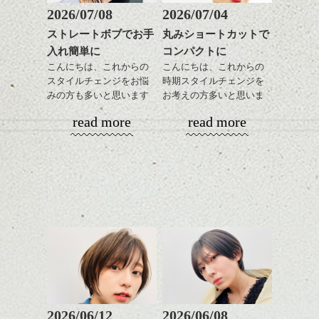
2026/07/08
2026/07/04
ストレートボブでお手
丸みショートカットで
入れ簡単に
コンパクトに
こんにちは、これからの
こんにちは、これからの
スタイルチェンジをお悩
時期スタイルチェンジを
みの方も多いと思います
お考えの方多いと思いま
が、
す。
read more
read more
やっぱりボブでお手入れ
しやすいスタイルだと毎
コンパクトなフォルムが
日のスタイリングも簡単
全体のバランスを良く見
で良いですよ。
せてくれる効果もあり、
いろんなシーンに雰囲気
をだしやすくスタイリン
あご下のラインでやや長
グも簡単で良いので朝の
さを残したボブは雰囲気
時短にも◎
も出しやすくていろいろ
そんなショートカット。
な方に
おすすめですね。
軽めの前髪で透け感を演
前髪もやや重めにカット
出できるので、
してラインを強調するの
この時期とてもおすすめ
もこれからは良い感じで
ですよ。
2026/06/12
2026/06/08