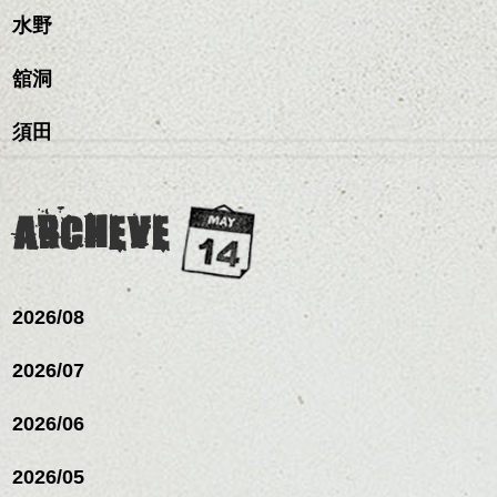
に見せる効果のあるカラ
下さいね。
ルカラー/髪質改善/TOKIOト
せます。
ックスをなじませるだけ
水野
ーリングをプラスして透
リートメント/ブリーチ/イン
質感をかるくととのえな
ハンサムショート／ヘッド
に。
明感を表現すると
シバタ
ナーカラー/イルミナカラー/
がら耳かけアレンジする
スパ／伸びても目立たない
更に雰囲気が出やすくな
舘洞
ミニボブ/抜け感ショート/バ
のも良い感じです。
ヘアカラー/ハイライト/ダブ
これからのスタイルチェ
って毎日のお手入れも簡
レイヤージュ/縮毛矯正
ルカラー/髪質改善/TOKIOト
ンジの事、髪質に合った
単になりますよ。
これからのスタイルチェ
須田
リートメント/ブリーチ/イン
お手入れ方法等、
さり気ない程度にハイラ
ンジ、似合うカラーリン
ナーカラー/イルミナカラー/
是非なんでもご相談して
イトをいれるのもおすす
グの事やお手入れ方法な
ミニボブ/抜け感ショート/バ
下さいね。
め。
ど
レイヤージュ/縮毛矯
お待ちしております。
是非なんでもご相談して
ARCHEVE
スタイリングも簡単で、
下さいね。
ワックスとオイル、バー
シバタ
ム等の質感を調整しやす
シバタ
いものを全体になじませ
ながら
2026/08
整えるだけですよ。
2026/07
これからのスタイルチェ
2026/06
ンジの事等
是非なんでもご相談して
下さい。
2026/05
お待ちしております