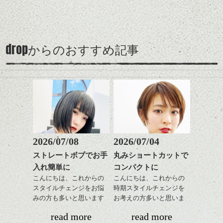
感をプラスして
るようカット。
時短にも◎
わせで質感に変化をつけ
良いです。
質感も綺麗に見せやす
バックを短めにカットし
そんなショートカット。
ながら楽しむ事ができる
伸ばす途中でスタイリングしずらーい！
く。
全体のボリューム感がコ
のも
安心して下さい細かな調整で
ンパクトになるようにす
軽めの前髪で透け感を演
とても良いところです。
解決できまよ！（笑い）スミマセン
スタイリング方法は全体
drop
からのおすすめ記事
るのが良い感じです。
出できるので、
ダークトーンの色味でク
をドライした後、
この時期とてもおすすめ
ールに演出するのもおす
伸ばす時でもまめに切りに来て下さいお待
ワックスとオイルを混ぜ
ですよ。
すめですよ。
ちしています！
ながらもみこみ、なじま
ナチュラルなトーンの色
せます。
ナチュラルなベージュカ
で柔らかさをプラスする
質感をかるくととのえな
ラーで全体にツヤと透明
のも良いですね。
がら耳かけアレンジする
感をプラスして
のも良い感じです。
質感も綺麗に見せやす
またクセ毛の方は質感調
く。
整のストレートパーマで
これからのスタイルチェ
髪質改善すると
2026/07/08
2026/07/04
ンジ、似合うカラーリン
スタイリング方法は全体
更に扱いやすくなるので
グの事やお手入れ方法な
ストレートボブでお手
丸みショートカットで
をドライした後、
おすすめです。
ど
入れ簡単に
コンパクトに
ワックスとオイルを混ぜ
いつものスタイリングが
ベージュ系等の肌を綺麗
是非なんでもご相談して
ながらもみこみ、なじま
こんにちは、これからの
こんにちは、これからの
ドライした後オイルやワ
に見せる効果のあるカラ
下さいね。
せます。
スタイルチェンジをお悩
時期スタイルチェンジを
ックスをなじませるだけ
ーリングをプラスして透
質感をかるくととのえな
みの方も多いと思います
お考えの方多いと思いま
に。
明感を表現すると
シバタ
がら耳かけアレンジする
が、
す。
更に雰囲気が出やすくな
read more
read more
のも良い感じです。
やっぱりボブでお手入れ
これからのスタイルチェ
って毎日のお手入れも簡