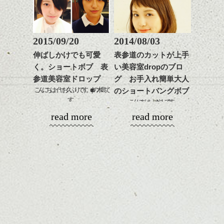
をしっかり流さずに髪に残す事です。
洋服も自分で作ってやっと出来上がった服
ながら
髪に成分を多く残すと良いと思い込んでる
を洗濯したら
整えるだけですよ。
人が多く洗い残したトリートメントは
ただの糸のかたまりになったり！と
空気中の酸素と酸化しかえって髪を痛める
いろんな失敗をしてきました。
2015/09/20
2014/08/03
原因になり頭皮全体も炎症をおこす可能性
でもあの時のドキドキワクワク感が今でも
これからのスタイルチェ
があります。
伸ばしかけでも可愛
表参道のカットが上手
髪を切る時の感じと
ンジの事等
シャンプーメーカーの人いわく、
く。ショートボブ 表
い美容室dropのブロ
似ている気がします。
是非なんでもご相談して
シャンプーよりトリートメントをしっかり
参道美容室ドロップ
グ お手入れ簡単大人
何歳になってもその気持ちを持ち続けてい
下さい。
流してください！と言っていました。
きたいと思っています。
お待ちしております
こんにちはイヤお久ぶりです。dropの木島で
のショートバングボブ
皆さん以外とこれ驚きですよね！
す。
私も聞いた時にはビックリしました。
こんにちは、はやしです。
シバタ
本日久しぶりに撮影の仕込みをしました。
尚、洗い流しは頭皮から毛先まで
ハンサムショート／ヘッド
read more
read more
モデルさんの今回のオーダーが、伸ばした
しっかり流してください。
スパ／伸びても目立たない
新しいスタイルupしました。
い
それではまた！
ヘアカラー/ハイライト/ダブ
http://www.drop-nicedreams.com/2014/08/post-309-953092.html
けど後ろとか跳ねるし整えてほしい。
ルカラー/髪質改善/TOKIOト
んーよくあるオーダーですね！
（☟本文とはまるで関係ありません。）
リートメント/ブリーチ/イン
今回のテーマは
※映画LEONのマチルダ今見ても可愛いです
これわりとセンスと細かな技が必要とされ
ナーカラー/イルミナカラー/
ね！
るんですね！
ミニボブ/抜け感ショート/バ
大人可愛いボブ
まず前から見て短い印象になったらアウ
レイヤージュ/縮毛矯正
ト！
最近、ボブの人、増えてますよね。わたし
伸ばす前提なのでフレームラインはボブぎ
のお客様でも多いです。
みにして頭の形をキレイに見せることが、
ちょっと飽きたら前髪を短く切ってみるの
今回の
はいかがでしょう？