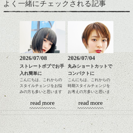
よく一緒にチェックされる記事
ポイントにしてみました。
短い前髪、似合う自信がない方、結構多い
と思います。
ちょっと不安かと思いますが、私達にお任
せください。
絶対に似合う前髪にしてみせます。
2026/07/08
2026/07/04
ストレートボブでお手
丸みショートカットで
Front
ハンサムショート／ヘッド
入れ簡単に
コンパクトに
このBefoerはドライカット前なんですが前髪
スパ／伸びても目立たない
のおさまりが悪く落ちてきてしまうのが解
ヘアカラー/ハイライト/ダブ
こんにちは、これからの
こんにちは、これからの
りますでしょうか？
ルカラー/髪質改善/TOKIOト
スタイルチェンジをお悩
時期スタイルチェンジを
これは毛量調整で解決します。
リートメント/ブリーチ/イン
みの方も多いと思います
お考えの方多いと思いま
ハンサムショート／ヘッド
ナーカラー/イルミナカラー/
が、
す。
スパ／伸びても目立たない
read more
read more
ミニボブ/抜け感ショート/バ
やっぱりボブでお手入れ
ヘアカラー/ハイライト/ダブ
レイヤージュ/縮毛矯正
しやすいスタイルだと毎
コンパクトなフォルムが
ルカラー/髪質改善/TOKIOト
日のスタイリングも簡単
全体のバランスを良く見
リートメント/ブリーチ/イン
で良いですよ。
せてくれる効果もあり、
ナーカラー/イルミナカラー/
いろんなシーンに雰囲気
ミニボブ/抜け感ショート/バ