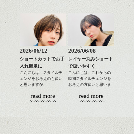
をだしやすくスタイリン
レイヤージュ/縮毛矯
あご下のラインでやや長
グも簡単で良いので朝の
さを残したボブは雰囲気
時短にも◎
も出しやすくていろいろ
そんなショートカット。
Side
な方に
伸びてラインが、崩れているのが解ります
おすすめですね。
軽めの前髪で透け感を演
でしょうか？これは横の髪の長さをベース
前髪もやや重めにカット
出できるので、
にバックを切り頭の形をキレイに見える程
してラインを強調するの
この時期とてもおすすめ
度にシルエットを整えました。ボブはサイ
もこれからは良い感じで
ですよ。
2026/06/12
2026/06/08
ドが大切です！
す、
ショートカットでお手
レイヤー丸みショート
目元が引き締まった印象
入れ簡単に
で扱いやすく
に。
こんにちは、スタイルチ
こんにちは、これからの
ェンジをお考えのも多い
時期スタイルチェンジを
と思いますが、
お考えの方多いと思いま
丸みショートでタイトに
す。
read more
read more
演出したスタイルもこれ
からの季節とてもおすす
コンパクトなフォルムが
めですね。
全体のバランスを良く見
せてくれる効果もあり、
Back
前髪を軽めに調整し、フ
いろんなシーンに雰囲気
バックは首の太さに合わせて下の長さを決
ナチュラルなベージュカ
ェイスラインのデザイン
をだしやすくスタイリン
めます。太めな人はやや長めに、細めな人
ラーで全体にツヤと透明
ですっきりした印象にな
グも簡単で良いので朝の
カラーリングとの組み合
は短めが