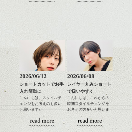
しやすいスタイルだと毎
コンパクトなフォルムが
ンジの事、髪質に合った
単になりますよ。
これからのスタイルチェ
日のスタイリングも簡単
全体のバランスを良く見
お手入れ方法等、
さり気ない程度にハイラ
ンジ、似合うカラーリン
で良いですよ。
せてくれる効果もあり、
是非なんでもご相談して
イトをいれるのもおすす
グの事やお手入れ方法な
いろんなシーンに雰囲気
下さいね。
め。
ど
をだしやすくスタイリン
お待ちしております。
是非なんでもご相談して
あご下のラインでやや長
グも簡単で良いので朝の
スタイリングも簡単で、
下さいね。
さを残したボブは雰囲気
時短にも◎
ワックスとオイル、バー
も出しやすくていろいろ
そんなショートカット。
シバタ
ム等の質感を調整しやす
シバタ
な方に
いものを全体になじませ
おすすめですね。
軽めの前髪で透け感を演
ながら
前髪もやや重めにカット
出できるので、
整えるだけですよ。
してラインを強調するの
この時期とてもおすすめ
もこれからは良い感じで
ですよ。
2026/06/12
2026/06/08
す、
これからのスタイルチェ
ショートカットでお手
レイヤー丸みショート
目元が引き締まった印象
ンジの事等
入れ簡単に
で扱いやすく
に。
是非なんでもご相談して
こんにちは、スタイルチ
こんにちは、これからの
下さい。
ェンジをお考えのも多い
時期スタイルチェンジを
お待ちしております
と思いますが、
お考えの方多いと思いま
丸みショートでタイトに
す。
シバタ
ハンサムショート／ヘッド
read more
read more
演出したスタイルもこれ
スパ／伸びても目立たない
からの季節とてもおすす
コンパクトなフォルムが
ヘアカラー/ハイライト/ダブ