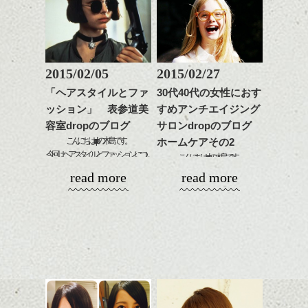
ナチュラルなベージュカ
で柔らかさをプラスする
質感をかるくととのえな
ラーで全体にツヤと透明
のも良いですね。
がら耳かけアレンジする
感をプラスして
のも良い感じです。
質感も綺麗に見せやす
またクセ毛の方は質感調
く。
整のストレートパーマで
これからのスタイルチェ
髪質改善すると
2015/02/05
2015/02/27
ンジ、似合うカラーリン
スタイリング方法は全体
更に扱いやすくなるので
グの事やお手入れ方法な
「ヘアスタイルとファ
30代40代の女性におす
をドライした後、
おすすめです。
ど
ッション」 表参道美
すめアンチエイジング
ワックスとオイルを混ぜ
いつものスタイリングが
ベージュ系等の肌を綺麗
是非なんでもご相談して
ながらもみこみ、なじま
容室dropのブログ
サロンdropのブログ
ドライした後オイルやワ
に見せる効果のあるカラ
下さいね。
せます。
ックスをなじませるだけ
こんにちはdropの木島です。
ーリングをプラスして透
ホームケアその2
質感をかるくととのえな
に。
今回はヘアスタイルとファッションについ
明感を表現すると
こんにちはdropの木島です。
シバタ
がら耳かけアレンジする
て
更に雰囲気が出やすくな
今日は自宅で出来るアンチエイジングその2
read more
read more
のも良い感じです。
これからのスタイルチェ
ブログを書く事になりました。
って毎日のお手入れも簡
シャンプー・トリートメントの正しい洗い
ンジの事、髪質に合った
はじめて意識し始めた事を色々思い返して
単になりますよ。
流し方について書きたいと思います。
これからのスタイルチェ
お手入れ方法等、
みると
さり気ない程度にハイラ
まずシャンプーは髪や頭皮に付いた
ンジ、似合うカラーリン
是非なんでもご相談して
思春期の頃からだった気がします。
イトをいれるのもおすす
汚れを落とす目的で作られた商品なので
グの事やお手入れ方法な
下さいね。
今まで何にも気にした事などなかったの
め。
洗い流しが悪く頭皮に残ったままだと
ど
お待ちしております。
に急に意識し始めて当時はオシャレな美容
毛根を痛めてしまう原因にもなったり
是非なんでもご相談して
室もなく
スタイリングも簡単で、
頭皮全体も炎症を起こす可能性がありま
下さいね。
洋服屋も知らなかったので、自分で髪を切
ワックスとオイル、バー
す。
シバタ
って
ム等の質感を調整しやす
また、以外と多くの人がトリートメント
シバタ
キノコみたいになったり！
いものを全体になじませ