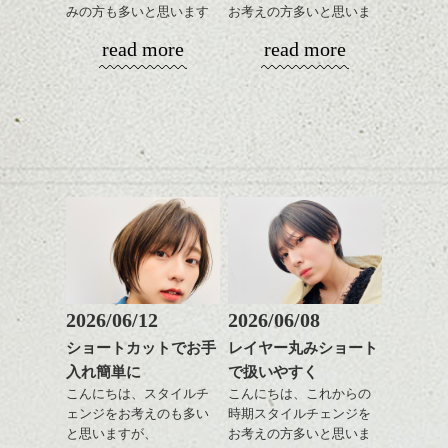
みの方も多いと思います
お考えの方多いと思いま
が、
す。
read more
read more
やっぱりボブでお手入れ
しやすいスタイルだと毎
コンパクトなフォルムが
日のスタイリングも簡単
全体のバランスを良く見
で良いですよ。
せてくれる効果もあり、
いろんなシーンに雰囲気
をだしやすくスタイリン
あご下のラインでやや長
グも簡単で良いので朝の
さを残したボブは雰囲気
時短にも◎
も出しやすくていろいろ
そんなショートカット。
な方に
おすすめですね。
軽めの前髪で透け感を演
前髪もやや重めにカット
出できるので、
してラインを強調するの
この時期とてもおすすめ
もこれからは良い感じで
ですよ。
2026/06/12
2026/06/08
す、
ショートカットでお手
レイヤー丸みショート
目元が引き締まった印象
入れ簡単に
で扱いやすく
に。
こんにちは、スタイルチ
こんにちは、これからの
ェンジをお考えのも多い
時期スタイルチェンジを
と思いますが、
お考えの方多いと思いま