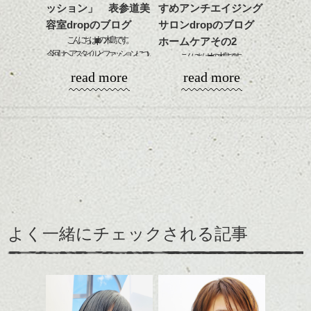
ッション」 表参道美
すめアンチエイジング
是非なんでもご相談して
容室dropのブログ
サロンdropのブログ
下さい。
お待ちしております
こんにちはdropの木島です。
意外と今まであるようでなかったスタイリ
ホームケアその2
流れる前髪と前下がりベースでカットした
今回はヘアスタイルとファッションについ
ング剤です。
こんにちはdropの木島です。
ところがポイントです。
シバタ
て
ハンサムショート／ヘッド
今日は自宅で出来るアンチエイジングその2
read more
read more
ブログを書く事になりました。
ウェットオイルシリーズはなんといっても
スパ／伸びても目立たない
シャンプー・トリートメントの正しい洗い
サイドからみても綺麗に見えるように、バ
はじめて意識し始めた事を色々思い返して
アルガンオイル配合で、ヘアケアしながら
ヘアカラー/ハイライト/ダブ
流し方について書きたいと思います。
ックの丸みも骨格に合わせてカット。
みると
スタイリングができます！ウェットな質感
ルカラー/髪質改善/TOKIOト
まずシャンプーは髪や頭皮に付いた
思春期の頃からだった気がします。
＋スタイリング力を3つに分けてつくってお
リートメント/ブリーチ/イン
汚れを落とす目的で作られた商品なので
今まで何にも気にした事などなかったの
り
ナーカラー/イルミナカラー/
洗い流しが悪く頭皮に残ったままだと
に急に意識し始めて当時はオシャレな美容
女性の方も男性の方も幅広く使えるスタイ
ミニボブ/抜け感ショート/バ
毛根を痛めてしまう原因にもなったり
室もなく
リング剤です。
レイヤージュ/縮毛矯正
頭皮全体も炎症を起こす可能性がありま
洋服屋も知らなかったので、自分で髪を切
す。
って
オイルベースなので、ジェル系の物とは違
また、以外と多くの人がトリートメント
キノコみたいになったり！
いパリッとした質感にはなりません。
をしっかり流さずに髪に残す事です。
洋服も自分で作ってやっと出来上がった服
※ブルーは髪質によっては、多少パリッと
髪に成分を多く残すと良いと思い込んでる
よく一緒にチェックされる記事
を洗濯したら
感がでることもあります。
人が多く洗い残したトリートメントは
ただの糸のかたまりになったり！と
空気中の酸素と酸化しかえって髪を痛める
いろんな失敗をしてきました。
固まり過ぎないので、スタイリングの修正
原因になり頭皮全体も炎症をおこす可能性
でもあの時のドキドキワクワク感が今でも
がしやすくなっています。
があります。
髪を切る時の感じと
シャンプーメーカーの人いわく、
カラーは、黒髪に近いトーンで落ち着いた
似ている気がします。
シャンプーよりトリートメントをしっかり
大人のイメージ。