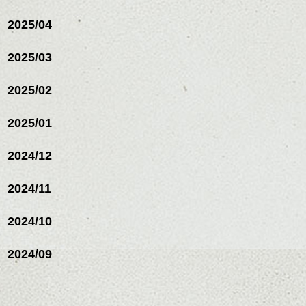
リートメント/ブリーチ/イン
ハンサムショート／ヘッド
ナーカラー/イルミナカラー/
スパ／伸びても目立たない
2025/04
ミニボブ/抜け感ショート/バ
ヘアカラー/ハイライト/ダブ
レイヤージュ/縮毛矯正
ルカラー/髪質改善/TOKIOト
2025/03
リートメント/ブリーチ/イン
ナーカラー/イルミナカラー/
ミニボブ/抜け感ショート/バ
2025/02
レイヤージュ/縮毛矯
2025/01
2024/12
2024/11
2024/10
2024/09