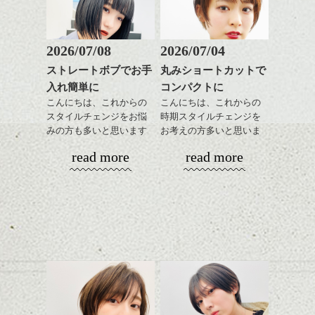
何歳になってもその気持ちを持ち続けてい
メンズでオススメな使い方は・・・
流してください！と言っていました。
きたいと思っています。
皆さん以外とこれ驚きですよね！
ダークトーンでも、透明感のでるメルティ
私も聞いた時にはビックリしました。
ーカラーを使っているので
2026/07/08
2026/07/04
尚、洗い流しは頭皮から毛先まで
しっかり流してください。
重たい印象にはならず、柔らかい雰囲気に
ストレートボブでお手
丸みショートカットで
ハンサムショート／ヘッド
それではまた！
なります。
入れ簡単に
コンパクトに
スパ／伸びても目立たない
ヘアカラー/ハイライト/ダブ
こんにちは、これからの
こんにちは、これからの
（☟本文とはまるで関係ありません。）
※映画LEONのマチルダ今見ても可愛いです
ルカラー/髪質改善/TOKIOト
スタイルチェンジをお悩
時期スタイルチェンジを
ね！
リートメント/ブリーチ/イン
みの方も多いと思います
お考えの方多いと思いま
ハンサムショート／ヘッド
ナーカラー/イルミナカラー/
が、
す。
スパ／伸びても目立たない
read more
read more
ミニボブ/抜け感ショート/バ
やっぱりボブでお手入れ
ヘアカラー/ハイライト/ダブ
こんな感じのトラッドアメカジなファッシ
レイヤージュ/縮毛矯正
しやすいスタイルだと毎
コンパクトなフォルムが
ルカラー/髪質改善/TOKIOト
ョンにヘアは、ウェット感をだしビシッと
日のスタイリングも簡単
全体のバランスを良く見
リートメント/ブリーチ/イン
爽やかに仕上げるのがオススメです。(ブル
で良いですよ。
せてくれる効果もあり、
ナーカラー/イルミナカラー/
ーを使いました)
いろんなシーンに雰囲気
ミニボブ/抜け感ショート/バ
をだしやすくスタイリン
レイヤージュ/縮毛矯
カジュアルだけど、クールで清潔感があり
あご下のラインでやや長
グも簡単で良いので朝の
ます。
さを残したボブは雰囲気
時短にも◎
も出しやすくていろいろ
そんなショートカット。
女性ですと、
やりすぎずに、オシャレに決まるスタイル
な方に
が１番いいですよね。
おすすめですね。
軽めの前髪で透け感を演
前髪もやや重めにカット
出できるので、