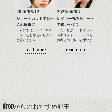
朝のスタイリングが、確実に楽になり、気
してラインを強調するの
この時期とてもおすすめ
持ちのいいスタートがきれますよ。
もこれからは良い感じで
ですよ。
2026/06/12
2026/06/08
す、
ショートカットでお手
レイヤー丸みショート
30代・40代の方でも似合うようにカットさせ
目元が引き締まった印象
ていただきますので、
入れ簡単に
で扱いやすく
に。
こんにちは、スタイルチ
こんにちは、これからの
ぜひ1度ご来店ください。kyohei
ェンジをお考えのも多い
時期スタイルチェンジを
と思いますが、
お考えの方多いと思いま
ちょっと大きめのニットなどでラフに着こ
http://www.drop-nicedreams.com/kyohei/
丸みショートでタイトに
す。
なしたら、
read more
read more
演出したスタイルもこれ
ヘアはほどよいツヤ感と束感でメリハリの
ネット予約から指名もできますのでご利用
からの季節とてもおすす
コンパクトなフォルムが
あるスタイリングをしてあげると
ください。
めですね。
全体のバランスを良く見
オシャレ度がかなりあがりますね！
せてくれる効果もあり、
このスタイリングは、ベージュのウェット
https://cs.appnt.me/facebook/page_tab/765?stand_alone=1
前髪を軽めに調整し、フ
いろんなシーンに雰囲気
ナチュラルなベージュカ
オイルを使っています。
ェイスラインのデザイン
をだしやすくスタイリン
ラーで全体にツヤと透明
ですっきりした印象にな
グも簡単で良いので朝の
カラーリングとの組み合
感をプラスして
ちなみにピンクのオイルは、ほぼスタイリ
るようカット。
時短にも◎
わせで質感に変化をつけ
質感も綺麗に見せやす
ング力がなく、濡れた髪の質感を
バックを短めにカットし
そんなショートカット。
ながら楽しむ事ができる
く。
だしたいときなどに使います。
全体のボリューム感がコ
のも
ンパクトになるようにす
軽めの前髪で透け感を演
とても良いところです。
スタイリング方法は全体
drop
からのおすすめ記事
るのが良い感じです。
出できるので、
ダークトーンの色味でク
をドライした後、
こんな感じで、ウェット感・ツヤ感を洋服
この時期とてもおすすめ
ールに演出するのもおす