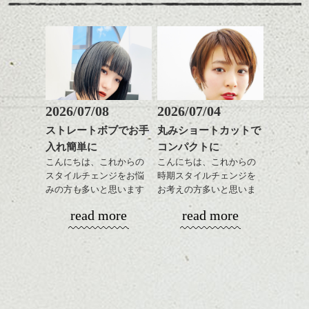
ワックスとオイルを混ぜ
にあわせてスタイリング剤で表現してみる
ですよ。
すめですよ。
ながらもみこみ、なじま
と
ナチュラルなトーンの色
せます。
オシャレはより楽しくなりますよ！
ナチュラルなベージュカ
で柔らかさをプラスする
質感をかるくととのえな
ラーで全体にツヤと透明
のも良いですね。
がら耳かけアレンジする
いままでスタイリング剤に抵抗があった方
感をプラスして
のも良い感じです。
も多いかと思いますが、
質感も綺麗に見せやす
またクセ毛の方は質感調
かなりいろんな進化した物が他にもありま
く。
整のストレートパーマで
これからのスタイルチェ
すので、
髪質改善すると
2026/07/08
2026/07/04
ンジ、似合うカラーリン
ぜひご相談くださいね！
スタイリング方法は全体
更に扱いやすくなるので
グの事やお手入れ方法な
その人にあったものを紹介させてもらいま
ストレートボブでお手
丸みショートカットで
をドライした後、
おすすめです。
ど
す！
入れ簡単に
コンパクトに
ワックスとオイルを混ぜ
いつものスタイリングが
ベージュ系等の肌を綺麗
是非なんでもご相談して
ながらもみこみ、なじま
こんにちは、これからの
こんにちは、これからの
ドライした後オイルやワ
に見せる効果のあるカラ
下さいね。
では、良い週末をお過ごしください！！
せます。
スタイルチェンジをお悩
時期スタイルチェンジを
ックスをなじませるだけ
ーリングをプラスして透
質感をかるくととのえな
みの方も多いと思います
お考えの方多いと思いま
に。
明感を表現すると
シバタ
がら耳かけアレンジする
が、
す。
更に雰囲気が出やすくな
read more
read more
のも良い感じです。
やっぱりボブでお手入れ
これからのスタイルチェ
って毎日のお手入れも簡
しやすいスタイルだと毎
コンパクトなフォルムが
ンジの事、髪質に合った
単になりますよ。
これからのスタイルチェ
日のスタイリングも簡単
全体のバランスを良く見
お手入れ方法等、
さり気ない程度にハイラ
ンジ、似合うカラーリン
で良いですよ。
せてくれる効果もあり、
是非なんでもご相談して
イトをいれるのもおすす
グの事やお手入れ方法な
いろんなシーンに雰囲気
下さいね。
め。
ど
をだしやすくスタイリン
お待ちしております。
是非なんでもご相談して
あご下のラインでやや長
グも簡単で良いので朝の
スタイリングも簡単で、