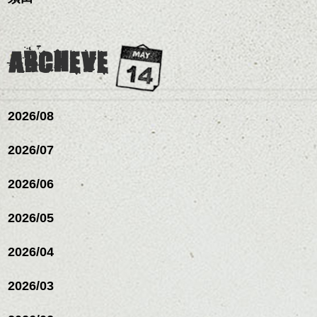
ンジ、似合うカラーリン
ナーカラー/イルミナカラー/
是非なんでもご相談して
イトをいれるのもおすす
グの事やお手入れ方法な
ミニボブ/抜け感ショート/バ
下さいね。
め。
ど
レイヤージュ/縮毛矯
お待ちしております。
是非なんでもご相談して
ARCHEVE
スタイリングも簡単で、
下さいね。
ワックスとオイル、バー
シバタ
ム等の質感を調整しやす
シバタ
いものを全体になじませ
ながら
2026/08
整えるだけですよ。
2026/07
これからのスタイルチェ
2026/06
ンジの事等
是非なんでもご相談して
下さい。
2026/05
お待ちしております
2026/04
シバタ
ハンサムショート／ヘッド
スパ／伸びても目立たない
2026/03
ヘアカラー/ハイライト/ダブ
ルカラー/髪質改善/TOKIOト
リートメント/ブリーチ/イン