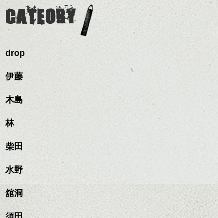
バックを短めにカットし
そんなショートカット。
ながら楽しむ事ができる
く。
全体のボリューム感がコ
CATEORY
のも
ンパクトになるようにす
軽めの前髪で透け感を演
とても良いところです。
スタイリング方法は全体
るのが良い感じです。
出できるので、
ダークトーンの色味でク
をドライした後、
この時期とてもおすすめ
ールに演出するのもおす
ワックスとオイルを混ぜ
ですよ。
すめですよ。
drop
ながらもみこみ、なじま
ナチュラルなトーンの色
せます。
ナチュラルなベージュカ
で柔らかさをプラスする
質感をかるくととのえな
伊藤
ラーで全体にツヤと透明
のも良いですね。
がら耳かけアレンジする
感をプラスして
のも良い感じです。
質感も綺麗に見せやす
木島
またクセ毛の方は質感調
く。
整のストレートパーマで
これからのスタイルチェ
髪質改善すると
林
ンジ、似合うカラーリン
スタイリング方法は全体
更に扱いやすくなるので
グの事やお手入れ方法な
ハンサムショート／ヘッド
をドライした後、
おすすめです。
ど
柴田
スパ／伸びても目立たない
ワックスとオイルを混ぜ
いつものスタイリングが
ベージュ系等の肌を綺麗
是非なんでもご相談して
ヘアカラー/ハイライト/ダブ
ながらもみこみ、なじま
ドライした後オイルやワ
に見せる効果のあるカラ
下さいね。
ルカラー/髪質改善/TOKIOト
せます。
ックスをなじませるだけ
水野
ーリングをプラスして透
リートメント/ブリーチ/イン
質感をかるくととのえな
ハンサムショート／ヘッド
に。
明感を表現すると
シバタ
ナーカラー/イルミナカラー/
がら耳かけアレンジする
スパ／伸びても目立たない
更に雰囲気が出やすくな
舘洞
ミニボブ/抜け感ショート/バ
のも良い感じです。
ヘアカラー/ハイライト/ダブ
これからのスタイルチェ
って毎日のお手入れも簡
レイヤージュ/縮毛矯正
ルカラー/髪質改善/TOKIOト
ンジの事、髪質に合った
単になりますよ。
これからのスタイルチェ
須田
リートメント/ブリーチ/イン
お手入れ方法等、
さり気ない程度にハイラ