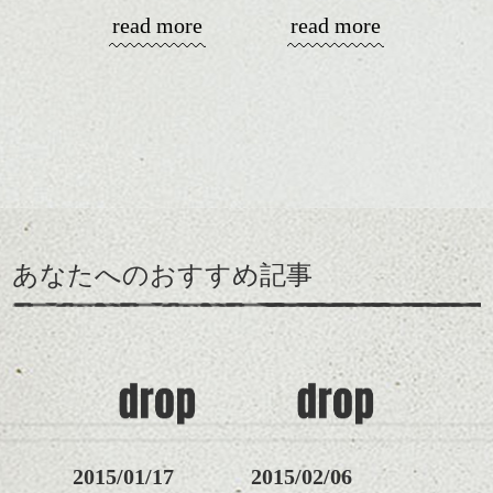
丸みショートでタイトに
す。
read more
read more
演出したスタイルもこれ
からの季節とてもおすす
コンパクトなフォルムが
めですね。
全体のバランスを良く見
せてくれる効果もあり、
前髪を軽めに調整し、フ
いろんなシーンに雰囲気
ナチュラルなベージュカ
ェイスラインのデザイン
をだしやすくスタイリン
ラーで全体にツヤと透明
ですっきりした印象にな
グも簡単で良いので朝の
カラーリングとの組み合
感をプラスして
るようカット。
時短にも◎
わせで質感に変化をつけ
質感も綺麗に見せやす
バックを短めにカットし
そんなショートカット。
ながら楽しむ事ができる
く。
全体のボリューム感がコ
のも
ンパクトになるようにす
軽めの前髪で透け感を演
とても良いところです。
スタイリング方法は全体
あなたへのおすすめ記事
るのが良い感じです。
出できるので、
ダークトーンの色味でク
をドライした後、
この時期とてもおすすめ
ールに演出するのもおす
ワックスとオイルを混ぜ
ですよ。
すめですよ。
ながらもみこみ、なじま
ナチュラルなトーンの色
せます。
ナチュラルなベージュカ
で柔らかさをプラスする
質感をかるくととのえな
ラーで全体にツヤと透明
のも良いですね。
がら耳かけアレンジする
感をプラスして
のも良い感じです。
質感も綺麗に見せやす
またクセ毛の方は質感調
く。
整のストレートパーマで
これからのスタイルチェ
髪質改善すると
2015/01/17
2015/02/06
ンジ、似合うカラーリン
スタイリング方法は全体