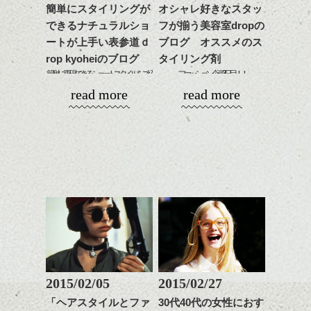
更に扱いやすくなるので
グの事やお手入れ方法な
簡単にスタイリングが
オシャレ好きなスタッ
をドライした後、
おすすめです。
ど
できるナチュラルショ
フが揃う美容室dropの
ワックスとオイルを混ぜ
いつものスタイリングが
ベージュ系等の肌を綺麗
是非なんでもご相談して
ながらもみこみ、なじま
ートが上手い表参道ｄ
ブログ オススメのス
ドライした後オイルやワ
に見せる効果のあるカラ
下さいね。
せます。
ックスをなじませるだけ
ーリングをプラスして透
rop kyoheiのブログ
タイリング剤
質感をかるくととのえな
に。
明感を表現すると
簡単に再現できるショートスタイルをご紹
ファッション企画3日目！！
シバタ
がら耳かけアレンジする
更に雰囲気が出やすくな
介します。
read more
read more
のも良い感じです。
これからのスタイルチェ
って毎日のお手入れも簡
今日は、洋服にあわせたオススメのスタイ
ンジの事、髪質に合った
単になりますよ。
乾かすだけでも決まりますし、ワックスな
リング剤を紹介します。
これからのスタイルチェ
お手入れ方法等、
さり気ない程度にハイラ
どで表情をたしてあげても
ンジ、似合うカラーリン
是非なんでもご相談して
イトをいれるのもおすす
グの事やお手入れ方法な
下さいね。
め。
より可愛くなります。
ど
お待ちしております。
是非なんでもご相談して
スタイリングも簡単で、
下さいね。
ワックスとオイル、バー
シバタ
ム等の質感を調整しやす
シバタ
いものを全体になじませ
ながら
整えるだけですよ。
2015/02/05
2015/02/27
アリミノ ピース ウェットオイルシリー
これからのスタイルチェ
ズ
「ヘアスタイルとファ
30代40代の女性におす
ンジの事等