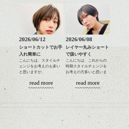
下さいね。
さを残したボブは雰囲気
時短にも◎
ワックスとオイル、バー
も出しやすくていろいろ
そんなショートカット。
シバタ
ム等の質感を調整しやす
シバタ
な方に
いものを全体になじませ
おすすめですね。
軽めの前髪で透け感を演
ながら
前髪もやや重めにカット
出できるので、
整えるだけですよ。
してラインを強調するの
この時期とてもおすすめ
もこれからは良い感じで
ですよ。
2026/06/12
2026/06/08
す、
これからのスタイルチェ
ショートカットでお手
レイヤー丸みショート
目元が引き締まった印象
ンジの事等
入れ簡単に
で扱いやすく
に。
是非なんでもご相談して
こんにちは、スタイルチ
こんにちは、これからの
下さい。
ェンジをお考えのも多い
時期スタイルチェンジを
お待ちしております
と思いますが、
お考えの方多いと思いま
丸みショートでタイトに
す。
シバタ
ハンサムショート／ヘッド
read more
read more
演出したスタイルもこれ
スパ／伸びても目立たない
からの季節とてもおすす
コンパクトなフォルムが
ヘアカラー/ハイライト/ダブ
めですね。
全体のバランスを良く見
ルカラー/髪質改善/TOKIOト
せてくれる効果もあり、
リートメント/ブリーチ/イン
前髪を軽めに調整し、フ
いろんなシーンに雰囲気
ナーカラー/イルミナカラー/
ナチュラルなベージュカ
ェイスラインのデザイン
をだしやすくスタイリン
ミニボブ/抜け感ショート/バ
ラーで全体にツヤと透明
ですっきりした印象にな
グも簡単で良いので朝の
カラーリングとの組み合
レイヤージュ/縮毛矯正
感をプラスして
るようカット。
時短にも◎
わせで質感に変化をつけ
質感も綺麗に見せやす