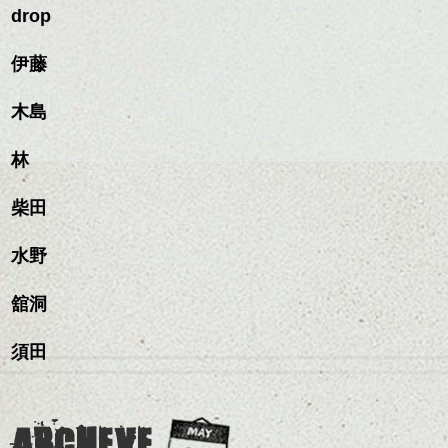
ですよ。
すめですよ。
drop
ながらもみこみ、なじま
ナチュラルなトーンの色
せます。
ナチュラルなベージュカ
で柔らかさをプラスする
質感をかるくととのえな
伊藤
ラーで全体にツヤと透明
のも良いですね。
がら耳かけアレンジする
感をプラスして
のも良い感じです。
質感も綺麗に見せやす
木島
またクセ毛の方は質感調
く。
整のストレートパーマで
これからのスタイルチェ
髪質改善すると
林
ンジ、似合うカラーリン
スタイリング方法は全体
更に扱いやすくなるので
グの事やお手入れ方法な
ハンサムショート／ヘッド
をドライした後、
おすすめです。
ど
柴田
スパ／伸びても目立たない
ワックスとオイルを混ぜ
いつものスタイリングが
ベージュ系等の肌を綺麗
是非なんでもご相談して
ヘアカラー/ハイライト/ダブ
ながらもみこみ、なじま
ドライした後オイルやワ
に見せる効果のあるカラ
下さいね。
ルカラー/髪質改善/TOKIOト
せます。
ックスをなじませるだけ
水野
ーリングをプラスして透
リートメント/ブリーチ/イン
質感をかるくととのえな
ハンサムショート／ヘッド
に。
明感を表現すると
シバタ
ナーカラー/イルミナカラー/
がら耳かけアレンジする
スパ／伸びても目立たない
更に雰囲気が出やすくな
舘洞
ミニボブ/抜け感ショート/バ
のも良い感じです。
ヘアカラー/ハイライト/ダブ
これからのスタイルチェ
って毎日のお手入れも簡
レイヤージュ/縮毛矯正
ルカラー/髪質改善/TOKIOト
ンジの事、髪質に合った
単になりますよ。
これからのスタイルチェ
須田
リートメント/ブリーチ/イン
お手入れ方法等、
さり気ない程度にハイラ
ンジ、似合うカラーリン
ナーカラー/イルミナカラー/
是非なんでもご相談して
イトをいれるのもおすす
グの事やお手入れ方法な
ミニボブ/抜け感ショート/バ
下さいね。
め。
ど
レイヤージュ/縮毛矯
お待ちしております。
是非なんでもご相談して
ARCHEVE
スタイリングも簡単で、