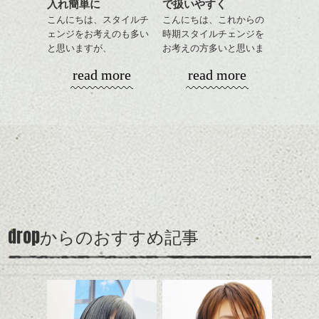
入れ簡単に
で扱いやすく
に。
彼がとても遊び心に溢れてたのも伝わりま
こんにちは、スタイルチ
こんにちは、これからの
モデルさんはヴィンテージのバレッタをつ
す。
ェンジをお考えのも多い
時期スタイルチェンジを
けていますが、無くてもOK！
と思いきや、この礼拝堂の前の建築は機械
と思いますが、
お考えの方多いと思いま
的で直線的な物がほとんどだったみたいで
丸みショートでタイトに
す。
付けたいヘアアクセがある方は、当日持っ
す。興味深いです。。
read more
read more
演出したスタイルもこれ
てきてもらえれば、担当スタイリストが似
ジャン！！
からの季節とてもおすす
コンパクトなフォルムが
合うスタイルにします。
めですね。
全体のバランスを良く見
茅ヶ崎名物 たこせんべい！！
せてくれる効果もあり、
結婚式、二次会、パーティなどのシーン
前髪を軽めに調整し、フ
いろんなシーンに雰囲気
で、ヘアセットしてみては？
60年代の女優でありシンガーの「Nico」風。
ナチュラルなベージュカ
茅ヶ崎から時間をかけて、来ていただいて
ェイスラインのデザイン
をだしやすくスタイリン
ラーで全体にツヤと透明
いるお客様からのお土産です！！
ですっきりした印象にな
グも簡単で良いので朝の
はやし
カラーリングとの組み合
感をプラスして
るようカット。
時短にも◎
わせで質感に変化をつけ
質感も綺麗に見せやす
バックを短めにカットし
そんなショートカット。
ながら楽しむ事ができる
こんな感じですが、いつも何かイメージし
く。
全体のボリューム感がコ
のも
てたいと思います。
ンパクトになるようにす
軽めの前髪で透け感を演
とても良いところです。
スタイリング方法は全体
drop
からのおすすめ記事
るのが良い感じです。
出できるので、
ダークトーンの色味でク
表参道あたりでも雰囲気のある人をたまに
をドライした後、
この時期とてもおすすめ
ールに演出するのもおす
見かけますが、「～っぽい」とか色々考え
ワックスとオイルを混ぜ
ですよ。
すめですよ。
てしまいます、
ながらもみこみ、なじま
ナチュラルなトーンの色
せます。
ナチュラルなベージュカ
で柔らかさをプラスする
美容室はいろんなイメージが漂ってます、
質感をかるくととのえな
ラーで全体にツヤと透明
のも良いですね。
dropは特に！ ではま
がら耳かけアレンジする
感をプラスして