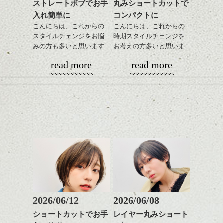
ストレートボブでお手
丸みショートカットで
ハンサムショート／ヘッド
入れ簡単に
コンパクトに
スパ／伸びても目立たない
ヘアカラー/ハイライト/ダブ
こんにちは、これからの
こんにちは、これからの
サイドはねじって引き出しただけなので、
ルカラー/髪質改善/TOKIOト
スタイルチェンジをお悩
時期スタイルチェンジを
編み込みスタイル程、ガーリーではない印
最近、ファッション等でフランスが良く取
リートメント/ブリーチ/イン
みの方も多いと思います
お考えの方多いと思いま
ハンサムショート／ヘッド
象に。
り上げられている中、
ナーカラー/イルミナカラー/
が、
す。
スパ／伸びても目立たない
read more
read more
このロンシャン礼拝堂の事も良く雑誌等で
ミニボブ/抜け感ショート/バ
やっぱりボブでお手入れ
ヘアカラー/ハイライト/ダブ
色が均一ではないですが、甘くておいしい
でも、前から見たら、華やかです。
見かけますが、ここまで神聖なイメージは
レイヤージュ/縮毛矯正
しやすいスタイルだと毎
コンパクトなフォルムが
ルカラー/髪質改善/TOKIOト
チェリーでした♪
なかなか見れない、
日のスタイリングも簡単
全体のバランスを良く見
リートメント/ブリーチ/イン
と言う写真、多数載ってます。実際に目の
「New York Dolls」のおっかけしてる女の子（今
で良いですよ。
せてくれる効果もあり、
ナーカラー/イルミナカラー/
やはり見た目より中味ですね！！
前にしたら圧倒されそうですね。
版、）イメージ！
いろんなシーンに雰囲気
ミニボブ/抜け感ショート/バ
をだしやすくスタイリン
レイヤージュ/縮毛矯
お次はコレ
ちなみにTシャツが別のバンドのものにな
あご下のラインでやや長
グも簡単で良いので朝の
っています（笑）
さを残したボブは雰囲気
時短にも◎
も出しやすくていろいろ
そんなショートカット。
な方に
おすすめですね。
軽めの前髪で透け感を演
次はこんな、
前髪もやや重めにカット
出できるので、
してラインを強調するの
この時期とてもおすすめ
もこれからは良い感じで
ですよ。
2026/06/12
2026/06/08
す、
ショートカットでお手
レイヤー丸みショート
目元が引き締まった印象
バックスタイルがこちら。