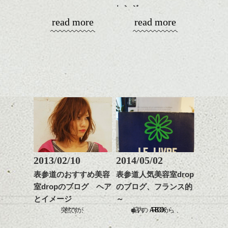
質感をかるくととのえな
に。
明感を表現すると
シバタ
レンジ
がら耳かけアレンジする
今日は隅田川の花火大会ですねえ。
更に雰囲気が出やすくな
read more
read more
のも良い感じです。
これからのスタイルチェ
って毎日のお手入れも簡
こんにちは、林です。
ンジの事、髪質に合った
めちゃくちゃ混むんでしょうね・・・。
単になりますよ。
これからのスタイルチェ
お手入れ方法等、
さり気ない程度にハイラ
少し暖かくなってきましたね。
ンジ、似合うカラーリン
是非なんでもご相談して
花火大会に行かれる方は熱中症に十分気を
イトをいれるのもおすす
グの事やお手入れ方法な
下さいね。
つけてくださいね？
め。
４月になると結婚式のヘアセットの予約が
ど
お待ちしております。
グンと多くなる気がします。
是非なんでもご相談して
スタイリングも簡単で、
下さいね。
そんなこんなで、お客様からいただいたお
ワックスとオイル、バー
dropでも、ヘアセット、ヘアアレンジの予約
シバタ
土産ＵＰしちゃいます。(笑)
ム等の質感を調整しやす
も承っています。
シバタ
いものを全体になじませ
ながら
まずはコレ。
整えるだけですよ。
今日はおすすめヘアアレンジ・ヘアセット
をご紹介します☆
2013/02/10
2014/05/02
これからのスタイルチェ
表参道のおすすめ美容
表参道人気美容室drop
ンジの事等
室dropのブログ ヘア
のブログ、フランス的
是非なんでもご相談して
とイメージ
～
下さい。
お待ちしております
突然ですが、
drop店内の
ART BOOK
から、、