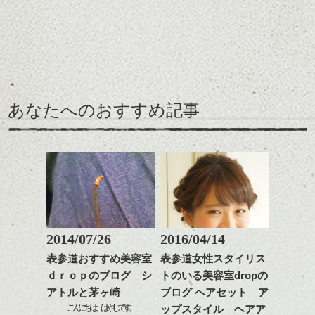
前髪を軽めに調整し、フ
いろんなシーンに雰囲気
ナチュラルなベージュカ
ェイスラインのデザイン
をだしやすくスタイリン
ラーで全体にツヤと透明
ですっきりした印象にな
グも簡単で良いので朝の
カラーリングとの組み合
感をプラスして
るようカット。
時短にも◎
わせで質感に変化をつけ
質感も綺麗に見せやす
バックを短めにカットし
そんなショートカット。
ながら楽しむ事ができる
く。
全体のボリューム感がコ
のも
ンパクトになるようにす
軽めの前髪で透け感を演
とても良いところです。
スタイリング方法は全体
あなたへのおすすめ記事
るのが良い感じです。
出できるので、
ダークトーンの色味でク
をドライした後、
この時期とてもおすすめ
ールに演出するのもおす
ワックスとオイルを混ぜ
ですよ。
すめですよ。
ながらもみこみ、なじま
ナチュラルなトーンの色
せます。
ナチュラルなベージュカ
で柔らかさをプラスする
質感をかるくととのえな
ラーで全体にツヤと透明
のも良いですね。
がら耳かけアレンジする
感をプラスして
のも良い感じです。
質感も綺麗に見せやす
またクセ毛の方は質感調
く。
整のストレートパーマで
これからのスタイルチェ
髪質改善すると
2014/07/26
2016/04/14
ンジ、似合うカラーリン
スタイリング方法は全体
更に扱いやすくなるので
グの事やお手入れ方法な
表参道おすすめ美容室
表参道女性スタイリス
をドライした後、
おすすめです。
ど
ｄｒｏｐのブログ シ
トのいる美容室dropの
ワックスとオイルを混ぜ
いつものスタイリングが
ベージュ系等の肌を綺麗
是非なんでもご相談して
ながらもみこみ、なじま
アトルと茅ヶ崎
ブログ ヘアセット ア
ドライした後オイルやワ
に見せる効果のあるカラ
下さいね。
せます。
ックスをなじませるだけ
こんにちは、はやしです。
ーリングをプラスして透
ップスタイル ヘアア