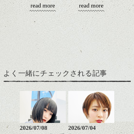
シバタ
「音楽、ファッション、ヘア」いつの時代
フランス、近代建築の巨匠 ル・コルビュ
ハンサムショート／ヘッド
read more
read more
も絡み合っていますよね。
ジェの「ロンシャン礼拝堂」の本です。
スパ／伸びても目立たない
ヘアカラー/ハイライト/ダブ
僕達はヘアを造る仕事ですが、自分的に常
ルカラー/髪質改善/TOKIOト
にイメージが沢山湧いてくるものが音楽で
リートメント/ブリーチ/イン
あります！
ナーカラー/イルミナカラー/
ミニボブ/抜け感ショート/バ
そんなイメージをスタイルとしていつも忍
レイヤージュ/縮毛矯正
さくらんぼかと思いきや、アメリカンチェ
いまどきな、下の方でまとめたアップスタ
ばせています。もちろんそれだけじゃない
リーでした！！(笑)
イル。
ですが、、、
そんなに気張りすぎて見えないのがイイと
このチェリー、毎年シアトルから空輸でお
ころです＾＾
客様のおうちに届くものなんだそうで。
よく一緒にチェックされる記事
この表紙、かなり良い感じで、
おすそ分け ＾＾
そんなこんなで少しスタイル招介してみま
す。
中身は内容が濃く、ディープな雰囲気もあ
り、とても魅力的！
まずはこんな、
2026/07/08
2026/07/04