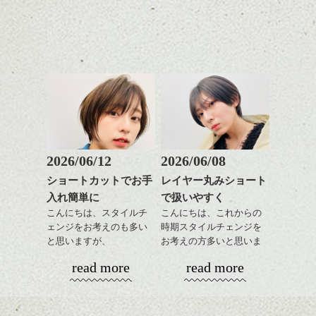
で良いですよ。
せてくれる効果もあり、
いろんなシーンに雰囲気
をだしやすくスタイリン
あご下のラインでやや長
グも簡単で良いので朝の
さを残したボブは雰囲気
時短にも◎
も出しやすくていろいろ
そんなショートカット。
な方に
おすすめですね。
軽めの前髪で透け感を演
前髪もやや重めにカット
出できるので、
してラインを強調するの
この時期とてもおすすめ
もこれからは良い感じで
ですよ。
2026/06/12
2026/06/08
す、
ショートカットでお手
レイヤー丸みショート
目元が引き締まった印象
入れ簡単に
で扱いやすく
に。
こんにちは、スタイルチ
こんにちは、これからの
ェンジをお考えのも多い
時期スタイルチェンジを
と思いますが、
お考えの方多いと思いま
丸みショートでタイトに
す。
read more
read more
演出したスタイルもこれ
からの季節とてもおすす
コンパクトなフォルムが
めですね。
全体のバランスを良く見
せてくれる効果もあり、