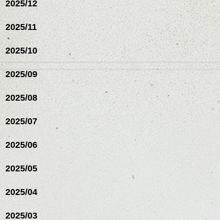
2025/12
2025/11
2025/10
2025/09
2025/08
2025/07
ハンサムショート／ヘッド
2025/06
スパ／伸びても目立たない
ヘアカラー/ハイライト/ダブ
ルカラー/髪質改善/TOKIOト
2025/05
リートメント/ブリーチ/イン
ハンサムショート／ヘッド
ナーカラー/イルミナカラー/
スパ／伸びても目立たない
2025/04
ミニボブ/抜け感ショート/バ
ヘアカラー/ハイライト/ダブ
レイヤージュ/縮毛矯正
ルカラー/髪質改善/TOKIOト
2025/03
リートメント/ブリーチ/イン