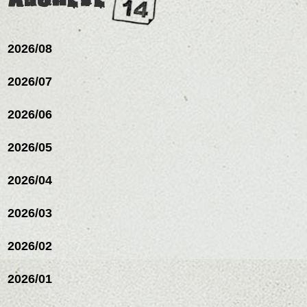
下さいね。
ワックスとオイル、バー
シバタ
ム等の質感を調整しやす
シバタ
いものを全体になじませ
ながら
2026/08
整えるだけですよ。
2026/07
これからのスタイルチェ
2026/06
ンジの事等
是非なんでもご相談して
下さい。
2026/05
お待ちしております
2026/04
シバタ
ハンサムショート／ヘッド
スパ／伸びても目立たない
2026/03
ヘアカラー/ハイライト/ダブ
ルカラー/髪質改善/TOKIOト
リートメント/ブリーチ/イン
2026/02
ナーカラー/イルミナカラー/
ミニボブ/抜け感ショート/バ
2026/01
レイヤージュ/縮毛矯正