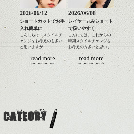
してラインを強調するの
この時期とてもおすすめ
もこれからは良い感じで
ですよ。
2026/06/12
2026/06/08
す、
これからのスタイルチェ
ショートカットでお手
レイヤー丸みショート
目元が引き締まった印象
ンジの事等
入れ簡単に
で扱いやすく
に。
是非なんでもご相談して
こんにちは、スタイルチ
こんにちは、これからの
下さい。
ェンジをお考えのも多い
時期スタイルチェンジを
お待ちしております
と思いますが、
お考えの方多いと思いま
丸みショートでタイトに
す。
シバタ
ハンサムショート／ヘッド
read more
read more
演出したスタイルもこれ
スパ／伸びても目立たない
からの季節とてもおすす
コンパクトなフォルムが
ヘアカラー/ハイライト/ダブ
めですね。
全体のバランスを良く見
ルカラー/髪質改善/TOKIOト
せてくれる効果もあり、
リートメント/ブリーチ/イン
前髪を軽めに調整し、フ
いろんなシーンに雰囲気
ナーカラー/イルミナカラー/
ナチュラルなベージュカ
ェイスラインのデザイン
をだしやすくスタイリン
ミニボブ/抜け感ショート/バ
ラーで全体にツヤと透明
ですっきりした印象にな
グも簡単で良いので朝の
カラーリングとの組み合
レイヤージュ/縮毛矯正
感をプラスして
るようカット。
時短にも◎
わせで質感に変化をつけ
質感も綺麗に見せやす
バックを短めにカットし
そんなショートカット。
ながら楽しむ事ができる
く。
全体のボリューム感がコ
CATEORY
のも
ンパクトになるようにす
軽めの前髪で透け感を演
とても良いところです。
スタイリング方法は全体
るのが良い感じです。
出できるので、
ダークトーンの色味でク
をドライした後、
この時期とてもおすすめ
ールに演出するのもおす
ワックスとオイルを混ぜ