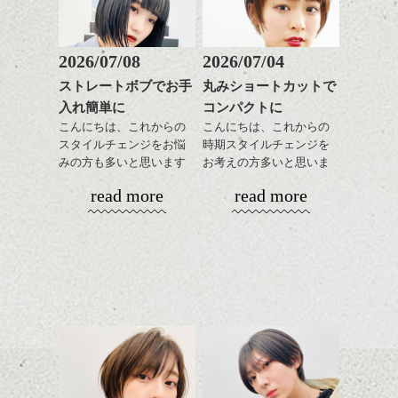
た、 柴田
のも良い感じです。
質感も綺麗に見せやす
またクセ毛の方は質感調
く。
整のストレートパーマで
これからのスタイルチェ
髪質改善すると
2026/07/08
2026/07/04
ンジ、似合うカラーリン
スタイリング方法は全体
更に扱いやすくなるので
フランス人は50年代に建てられたこの礼拝
グの事やお手入れ方法な
ストレートボブでお手
丸みショートカットで
をドライした後、
おすすめです。
堂の事を完璧でないところが良い、と言う
ど
そして、わたしの携帯ストラップと共に、
入れ簡単に
コンパクトに
ワックスとオイルを混ぜ
いつものスタイリングが
ふうに「悪くない」と親しんでいるそうで
ベージュ系等の肌を綺麗
是非なんでもご相談して
もう一枚、写真を撮りました。。。
ながらもみこみ、なじま
こんにちは、これからの
こんにちは、これからの
ドライした後オイルやワ
す。
に見せる効果のあるカラ
下さいね。
せます。
スタイルチェンジをお悩
時期スタイルチェンジを
ックスをなじませるだけ
なんかそれもフランス的、、、とか思いま
ーリングをプラスして透
どうです？？
質感をかるくととのえな
みの方も多いと思います
お考えの方多いと思いま
に。
した。 柴田
明感を表現すると
シバタ
がら耳かけアレンジする
が、
す。
更に雰囲気が出やすくな
タコとイカのコラボレーションです。(笑)
read more
read more
のも良い感じです。
やっぱりボブでお手入れ
これからのスタイルチェ
って毎日のお手入れも簡
しやすいスタイルだと毎
コンパクトなフォルムが
ンジの事、髪質に合った
単になりますよ。
暑さでやられている訳ではないので、ご安
これからのスタイルチェ
日のスタイリングも簡単
全体のバランスを良く見
お手入れ方法等、
さり気ない程度にハイラ
心を！！
ンジ、似合うカラーリン
で良いですよ。
せてくれる効果もあり、
是非なんでもご相談して
イトをいれるのもおすす
グの事やお手入れ方法な
いろんなシーンに雰囲気
下さいね。
め。
ど
をだしやすくスタイリン
お待ちしております。
はやし
是非なんでもご相談して
あご下のラインでやや長
グも簡単で良いので朝の
スタイリングも簡単で、
下さいね。
さを残したボブは雰囲気
時短にも◎
ワックスとオイル、バー
も出しやすくていろいろ
そんなショートカット。
シバタ
ム等の質感を調整しやす
シバタ
な方に
いものを全体になじませ
おすすめですね。
軽めの前髪で透け感を演
ながら
前髪もやや重めにカット
出できるので、
整えるだけですよ。