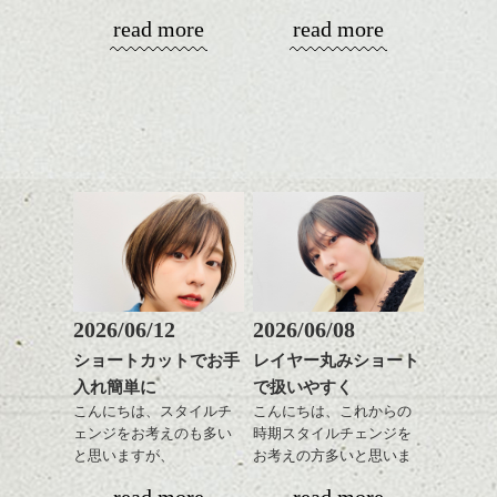
がら耳かけアレンジする
が、
す。
更に雰囲気が出やすくな
read more
read more
のも良い感じです。
やっぱりボブでお手入れ
これからのスタイルチェ
って毎日のお手入れも簡
しやすいスタイルだと毎
コンパクトなフォルムが
ンジの事、髪質に合った
単になりますよ。
これからのスタイルチェ
日のスタイリングも簡単
全体のバランスを良く見
お手入れ方法等、
さり気ない程度にハイラ
ンジ、似合うカラーリン
で良いですよ。
せてくれる効果もあり、
是非なんでもご相談して
イトをいれるのもおすす
グの事やお手入れ方法な
いろんなシーンに雰囲気
下さいね。
め。
ど
をだしやすくスタイリン
お待ちしております。
是非なんでもご相談して
あご下のラインでやや長
グも簡単で良いので朝の
スタイリングも簡単で、
下さいね。
さを残したボブは雰囲気
時短にも◎
ワックスとオイル、バー
も出しやすくていろいろ
そんなショートカット。
シバタ
ム等の質感を調整しやす
シバタ
な方に
いものを全体になじませ
おすすめですね。
軽めの前髪で透け感を演
ながら
前髪もやや重めにカット
出できるので、
整えるだけですよ。
してラインを強調するの
この時期とてもおすすめ
もこれからは良い感じで
ですよ。
2026/06/12
2026/06/08
す、
これからのスタイルチェ
ショートカットでお手
レイヤー丸みショート
目元が引き締まった印象
ンジの事等
入れ簡単に
で扱いやすく
に。
是非なんでもご相談して
こんにちは、スタイルチ
こんにちは、これからの
下さい。
ェンジをお考えのも多い
時期スタイルチェンジを
お待ちしております
と思いますが、
お考えの方多いと思いま
丸みショートでタイトに
す。
シバタ
ハンサムショート／ヘッド