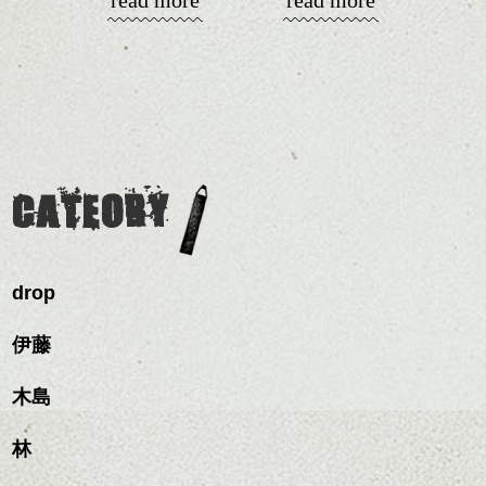
read more
read more
演出したスタイルもこれ
スパ／伸びても目立たない
からの季節とてもおすす
コンパクトなフォルムが
ヘアカラー/ハイライト/ダブ
めですね。
全体のバランスを良く見
ルカラー/髪質改善/TOKIOト
せてくれる効果もあり、
リートメント/ブリーチ/イン
前髪を軽めに調整し、フ
いろんなシーンに雰囲気
ナーカラー/イルミナカラー/
ナチュラルなベージュカ
ェイスラインのデザイン
をだしやすくスタイリン
ミニボブ/抜け感ショート/バ
ラーで全体にツヤと透明
ですっきりした印象にな
グも簡単で良いので朝の
カラーリングとの組み合
レイヤージュ/縮毛矯正
感をプラスして
るようカット。
時短にも◎
わせで質感に変化をつけ
質感も綺麗に見せやす
バックを短めにカットし
そんなショートカット。
ながら楽しむ事ができる
く。
全体のボリューム感がコ
CATEORY
のも
ンパクトになるようにす
軽めの前髪で透け感を演
とても良いところです。
スタイリング方法は全体
るのが良い感じです。
出できるので、
ダークトーンの色味でク
をドライした後、
この時期とてもおすすめ
ールに演出するのもおす
ワックスとオイルを混ぜ
ですよ。
すめですよ。
drop
ながらもみこみ、なじま
ナチュラルなトーンの色
せます。
ナチュラルなベージュカ
で柔らかさをプラスする
質感をかるくととのえな
伊藤
ラーで全体にツヤと透明
のも良いですね。
がら耳かけアレンジする
感をプラスして
のも良い感じです。
質感も綺麗に見せやす
木島
またクセ毛の方は質感調
く。
整のストレートパーマで
これからのスタイルチェ
髪質改善すると
林
ンジ、似合うカラーリン
スタイリング方法は全体
更に扱いやすくなるので
グの事やお手入れ方法な
ハンサムショート／ヘッド
をドライした後、
おすすめです。