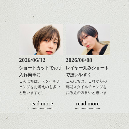
ナーカラー/イルミナカラー/
ロングは、アレンジがしやすい長さですよ
いろんなシーンに雰囲気
ミニボブ/抜け感ショート/バ
カラーはベージュ系かグレージュのナチュ
ね。
をだしやすくスタイリン
レイヤージュ/縮毛矯
ラルヘルシーなカラーがオススメです。
片方に、もってくるだけでも女性らしくき
あご下のラインでやや長
グも簡単で良いので朝の
春の陽射しにも映えると思います。
れいです。
さを残したボブは雰囲気
時短にも◎
も出しやすくていろいろ
そんなショートカット。
襟足のギリギリのところまで短く切り込ん
いろんなアレンジを楽しんでください。
な方に
だワンレングス。
おすすめですね。
軽めの前髪で透け感を演
こんな感じ。
気になった方は、スタイルページ覗いてみ
前髪もやや重めにカット
出できるので、
『マチルダボブ』
てください。
してラインを強調するの
この時期とてもおすすめ
ヘアはkyohei、メイクはハヤシです。
なにか質問などあれば KYOHEI まで聞い
もこれからは良い感じで
ですよ。
2026/06/12
2026/06/08
これを聞いたことがある人もいるでしょ
て下さいね！！
す、
う。
本日、撮り下ろしたばっかり。詳細はkyoheiが
ショートカットでお手
レイヤー丸みショート
目元が引き締まった印象
わたしの好きな髪型でもあります ＾＾
UPすると思いますので！
入れ簡単に
で扱いやすく
に。
こんにちは、スタイルチ
こんにちは、これからの
時間があるときに観てみてください☆
ェンジをお考えのも多い
時期スタイルチェンジを
ハヤシ
と思いますが、
お考えの方多いと思いま
今の髪型、似合うスタイルにお悩みの方ぜ
丸みショートでタイトに
す。
read more
read more
ひお待ちしております。
演出したスタイルもこれ
からの季節とてもおすす
コンパクトなフォルムが
新規の方 カット
¥6,030
カット＆カラ
めですね。
全体のバランスを良く見
ー
¥13,860～
【表参道/青山drop】
せてくれる効果もあり、
※シャンプーブロー込
前髪を軽めに調整し、フ
いろんなシーンに雰囲気