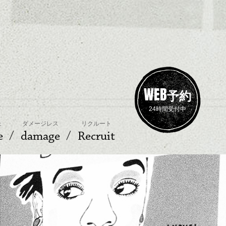
WEB
予約
24時間受付中
ェ
ダメージレス
リクルート
e
damage
Recruit