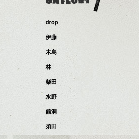
drop
伊藤
木島
林
柴田
水野
舘洞
須田