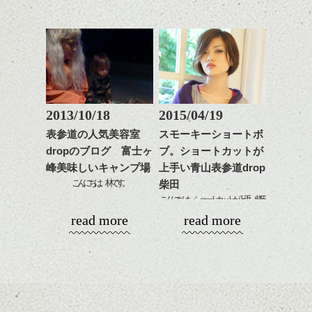
是非なんでもご相談して
スタイリングも簡単で、
下さいね。
ワックスとオイル、バー
シバタ
ム等の質感を調整しやす
シバタ
いものを全体になじませ
↑(スマートホォン版）
ながら
イメージは春の暖かい日差しです⁈写真はdrop
SENというモデルからイメージをつくりま
整えるだけですよ。
のボス（伊藤氏の作品）に
した。
少し手を加えさせて頂きました。写真はパ
モヒカンと角刈りをあわせたような感じで
2013/10/18
2015/04/19
ソコン版とスマートフォン版で
す。
これからのスタイルチェ
表参道の人気美容室
スモーキーショートボ
サイズ感と見え方が違うので2種類作りまし
ンジの事等
た。パソコンが苦手で四苦八苦しています
dropのブログ 富士ヶ
ブ。ショートカットが
是非なんでもご相談して
が、
峰美味しいキャンプ場
上手い青山表参道drop
下さい。
なるべくまめに変えていきますので、ちょ
お待ちしております
こんにちは、林です。
柴田
っと気にして見てください！
こんにちは、ショートカットが上手い柴田
シバタ
先日の台風はすごかったですねぇ～。表参
ハンサムショート／ヘッド
です。
read more
read more
道もさぞ凄かった事かと思います。
スパ／伸びても目立たない
ヘアカラー/ハイライト/ダブ
ナチュラルエッジーなスタイル、
私たち、少人数ではありますが、先日台風
ルカラー/髪質改善/TOKIOト
ショートボブと透け感・透明感カラーの組
の真っただ中、山梨のキャンプ場に行って
リートメント/ブリーチ/イン
み合わせ。
きました。
ナーカラー/イルミナカラー/
ミニボブ/抜け感ショート/バ
グレージュやスモーキー系のカラーリング
場所は富士ヶ嶺！
レイヤージュ/縮毛矯正
は全体を