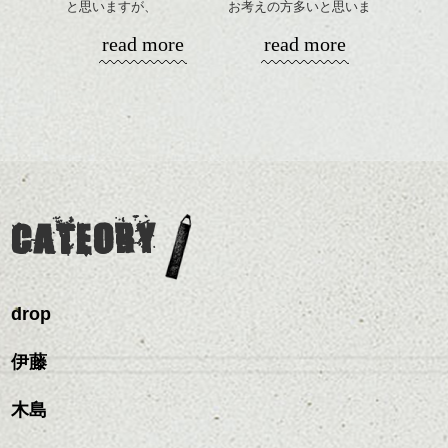
と思いますが、
お考えの方多いと思いま
丸みショートでタイトに
す。
シバタ
ハンサムショート／ヘッド
read more
read more
演出したスタイルもこれ
スパ／伸びても目立たない
からの季節とてもおすす
コンパクトなフォルムが
もはや美容師ではなく、ピザ職人になった
ヘアカラー/ハイライト/ダブ
めですね。
全体のバランスを良く見
方が良いんじゃないか？くらい焼きを極め
ルカラー/髪質改善/TOKIOト
せてくれる効果もあり、
た森川氏。。。
リートメント/ブリーチ/イン
前髪を軽めに調整し、フ
いろんなシーンに雰囲気
ナーカラー/イルミナカラー/
ナチュラルなベージュカ
ェイスラインのデザイン
をだしやすくスタイリン
ミニボブ/抜け感ショート/バ
ラーで全体にツヤと透明
ですっきりした印象にな
グも簡単で良いので朝の
カラーリングとの組み合
レイヤージュ/縮毛矯正
感をプラスして
るようカット。
時短にも◎
わせで質感に変化をつけ
質感も綺麗に見せやす
バックを短めにカットし
そんなショートカット。
ながら楽しむ事ができる
く。
全体のボリューム感がコ
CATEORY
のも
ンパクトになるようにす
軽めの前髪で透け感を演
とても良いところです。
スタイリング方法は全体
るのが良い感じです。
出できるので、
ダークトーンの色味でク
をドライした後、
この時期とてもおすすめ
ールに演出するのもおす
ワックスとオイルを混ぜ
ですよ。
すめですよ。
drop
ながらもみこみ、なじま
ナチュラルなトーンの色
せます。
ナチュラルなベージュカ
で柔らかさをプラスする
質感をかるくととのえな
伊藤
ラーで全体にツヤと透明
のも良いですね。
がら耳かけアレンジする
感をプラスして
のも良い感じです。
質感も綺麗に見せやす
木島
またクセ毛の方は質感調
蓋をして、熱を充満させます。
く。
整のストレートパーマで
これからのスタイルチェ