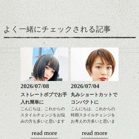
柔らかい外国人風の質感にみせつつ、
モノクロでわかりにくいですがいい雰囲気
うちのボスのお客様が、夫妻でキャンプ場
クールな感じもちょっと入ってて、これか
です。
を今年の夏にopenしたとの事でしたので、遊
らの暖かい
びに行って来ました( ＾ ＾ ) ！！
季節に涼しげな印象を持たせたい、そんな
よく一緒にチェックされる記事
時おすすめですね。
仕事終わりに向かったので、着いたのは夜
の９時。。
元々、牛舎だった所を改装して作った焚火
スペース！
2026/07/08
2026/07/04
ストレートボブでお手
丸みショートカットで
ハンサムショート／ヘッド
入れ簡単に
コンパクトに
スパ／伸びても目立たない
短髪でも雰囲気はつくれます。
ヘアカラー/ハイライト/ダブ
こんにちは、これからの
こんにちは、これからの
前髪は長めで、全体の重さを残し気味にカ
個性だってだせますよ。
ルカラー/髪質改善/TOKIOト
スタイルチェンジをお悩
時期スタイルチェンジを
ットして、
リートメント/ブリーチ/イン
みの方も多いと思います
お考えの方多いと思いま
ハンサムショート／ヘッド
カラーで軽くみせたパターンです。
お待ちしています。
ナーカラー/イルミナカラー/
が、
す。
スパ／伸びても目立たない
バング長めのショートやボブスタイルは女
read more
read more
ミニボブ/抜け感ショート/バ
やっぱりボブでお手入れ
ヘアカラー/ハイライト/ダブ
性感も良い感じに表現できます。
kyohei