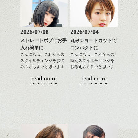
2026/07/08
2026/07/04
ストレートボブでお手
丸みショートカットで
入れ簡単に
コンパクトに
こんにちは、これからの
こんにちは、これからの
スタイルチェンジをお悩
時期スタイルチェンジを
みの方も多いと思います
お考えの方多いと思いま
が、
す。
read more
read more
やっぱりボブでお手入れ
しやすいスタイルだと毎
コンパクトなフォルムが
日のスタイリングも簡単
全体のバランスを良く見
で良いですよ。
せてくれる効果もあり、
いろんなシーンに雰囲気
をだしやすくスタイリン
あご下のラインでやや長
グも簡単で良いので朝の
さを残したボブは雰囲気
時短にも◎
も出しやすくていろいろ
そんなショートカット。
な方に