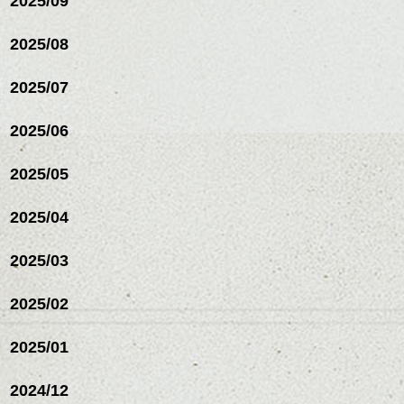
2025/09
2025/08
わかりづらいかもしれないですが、虹がき
れいにかかってました☆
2025/07
ハンサムショート／ヘッド
大変な２日間だったけど、楽しい時を過ご
2025/06
スパ／伸びても目立たない
せました。
ヘアカラー/ハイライト/ダブ
ルカラー/髪質改善/TOKIOト
2025/05
リートメント/ブリーチ/イン
ハンサムショート／ヘッド
キャンプ場にはバーカウンターがあった
ナーカラー/イルミナカラー/
スパ／伸びても目立たない
り、冬はテントの床にホットカーペットを
2025/04
ミニボブ/抜け感ショート/バ
ヘアカラー/ハイライト/ダブ
敷いてくれたりと、初心者にもアウトドア
レイヤージュ/縮毛矯正
ルカラー/髪質改善/TOKIOト
を楽しめるようになってるみたいです！！
2025/03
リートメント/ブリーチ/イン
ゲレンデも近くにたくさんあるので、わた
ナーカラー/イルミナカラー/
しも利用しようかなーなんて思ってます。
ミニボブ/抜け感ショート/バ
2025/02
レイヤージュ/縮毛矯
興味がある方は
2025/01
「富士ヶ嶺(ふじがね)おいしいキャンプ場」
2024/12
で検索してみて下さい！