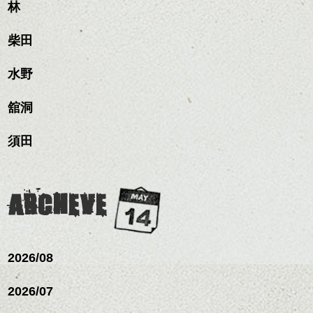
髪質改善すると
林
ンジ、似合うカラーリン
スタイリング方法は全体
更に扱いやすくなるので
グの事やお手入れ方法な
ハンサムショート／ヘッド
をドライした後、
おすすめです。
ど
柴田
スパ／伸びても目立たない
ワックスとオイルを混ぜ
いつものスタイリングが
ベージュ系等の肌を綺麗
是非なんでもご相談して
ヘアカラー/ハイライト/ダブ
ながらもみこみ、なじま
ドライした後オイルやワ
に見せる効果のあるカラ
下さいね。
ルカラー/髪質改善/TOKIOト
せます。
ックスをなじませるだけ
水野
ーリングをプラスして透
リートメント/ブリーチ/イン
質感をかるくととのえな
ハンサムショート／ヘッド
に。
明感を表現すると
シバタ
ナーカラー/イルミナカラー/
がら耳かけアレンジする
スパ／伸びても目立たない
更に雰囲気が出やすくな
舘洞
ミニボブ/抜け感ショート/バ
のも良い感じです。
ヘアカラー/ハイライト/ダブ
これからのスタイルチェ
って毎日のお手入れも簡
レイヤージュ/縮毛矯正
ルカラー/髪質改善/TOKIOト
ンジの事、髪質に合った
単になりますよ。
これからのスタイルチェ
須田
リートメント/ブリーチ/イン
お手入れ方法等、
さり気ない程度にハイラ
ンジ、似合うカラーリン
ナーカラー/イルミナカラー/
是非なんでもご相談して
イトをいれるのもおすす
グの事やお手入れ方法な
ミニボブ/抜け感ショート/バ
下さいね。
め。
ど
レイヤージュ/縮毛矯
お待ちしております。
是非なんでもご相談して
ARCHEVE
スタイリングも簡単で、
こちら、シラスとネギの味噌クリームチー
下さいね。
ワックスとオイル、バー
ズピザ。
シバタ
ム等の質感を調整しやす
シバタ
いものを全体になじませ
ながら
2026/08
整えるだけですよ。
2026/07
これからのスタイルチェ