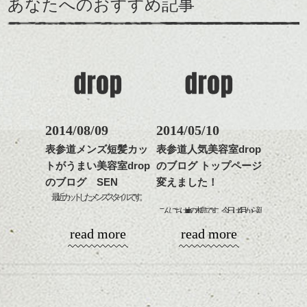
あなたへのおすすめ記事
るのが良い感じです。
出できるので、
ダークトーンの色味でク
をドライした後、
この時期とてもおすすめ
ールに演出するのもおす
ワックスとオイルを混ぜ
ですよ。
すめですよ。
ながらもみこみ、なじま
ナチュラルなトーンの色
せます。
ナチュラルなベージュカ
で柔らかさをプラスする
質感をかるくととのえな
ラーで全体にツヤと透明
のも良いですね。
がら耳かけアレンジする
感をプラスして
のも良い感じです。
質感も綺麗に見せやす
またクセ毛の方は質感調
く。
整のストレートパーマで
これからのスタイルチェ
髪質改善すると
2014/08/09
2014/05/10
ンジ、似合うカラーリン
スタイリング方法は全体
更に扱いやすくなるので
グの事やお手入れ方法な
表参道メンズ短髪カッ
表参道人気美容室drop
をドライした後、
おすすめです。
ど
トがうまい美容室drop
のブログ トップページ
ワックスとオイルを混ぜ
いつものスタイリングが
ベージュ系等の肌を綺麗
是非なんでもご相談して
ながらもみこみ、なじま
のブログ SEN
変えました！
ドライした後オイルやワ
に見せる効果のあるカラ
下さいね。
せます。
ックスをなじませるだけ
最近カットしたメンズスタイルです。
ーリングをプラスして透
質感をかるくととのえな
に。
こんにちはdropの木島です。今日は4月から新
明感を表現すると
シバタ
がら耳かけアレンジする
しくなったホームページの
更に雰囲気が出やすくな
read more
read more
のも良い感じです。
これからのスタイルチェ
ちょっとしたnewsを紹介します。トップペー
って毎日のお手入れも簡
ンジの事、髪質に合った
ジの1番大きい写真を新しく更新しました！
単になりますよ。
これからのスタイルチェ
お手入れ方法等、
↓
さり気ない程度にハイラ
ンジ、似合うカラーリン
是非なんでもご相談して
イトをいれるのもおすす
グの事やお手入れ方法な
下さいね。
め。
ど
お待ちしております。