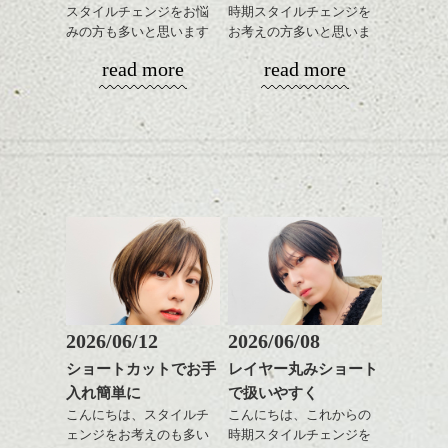
せます。
スタイルチェンジをお悩
時期スタイルチェンジを
ックスをなじませるだけ
ーリングをプラスして透
質感をかるくととのえな
みの方も多いと思います
お考えの方多いと思いま
に。
明感を表現すると
シバタ
がら耳かけアレンジする
が、
す。
更に雰囲気が出やすくな
read more
read more
のも良い感じです。
やっぱりボブでお手入れ
これからのスタイルチェ
って毎日のお手入れも簡
ハロウィンが近かったので、キャンプ場の
しやすいスタイルだと毎
コンパクトなフォルムが
ンジの事、髪質に合った
単になりますよ。
畑でとれたカボチャでつくったランタンを
これからのスタイルチェ
日のスタイリングも簡単
全体のバランスを良く見
お手入れ方法等、
さり気ない程度にハイラ
発見！
ンジ、似合うカラーリン
で良いですよ。
せてくれる効果もあり、
是非なんでもご相談して
イトをいれるのもおすす
グの事やお手入れ方法な
いろんなシーンに雰囲気
下さいね。
め。
ど
をだしやすくスタイリン
お待ちしております。
是非なんでもご相談して
あご下のラインでやや長
グも簡単で良いので朝の
スタイリングも簡単で、
下さいね。
さを残したボブは雰囲気
時短にも◎
ワックスとオイル、バー
も出しやすくていろいろ
そんなショートカット。
シバタ
ム等の質感を調整しやす
次の日のお昼は手作りピザ！！
シバタ
な方に
いものを全体になじませ
手のひらサイズのピザをたくさん作りまし
おすすめですね。
軽めの前髪で透け感を演
ながら
た (^^ ♪
前髪もやや重めにカット
出できるので、
整えるだけですよ。
してラインを強調するの
この時期とてもおすすめ
もこれからは良い感じで
ですよ。
2026/06/12
2026/06/08
す、
これからのスタイルチェ
ショートカットでお手
レイヤー丸みショート
目元が引き締まった印象
ンジの事等
入れ簡単に
で扱いやすく
に。
是非なんでもご相談して
もちろん、窯もあります！
こんにちは、スタイルチ
こんにちは、これからの
下さい。
ェンジをお考えのも多い
時期スタイルチェンジを
お待ちしております