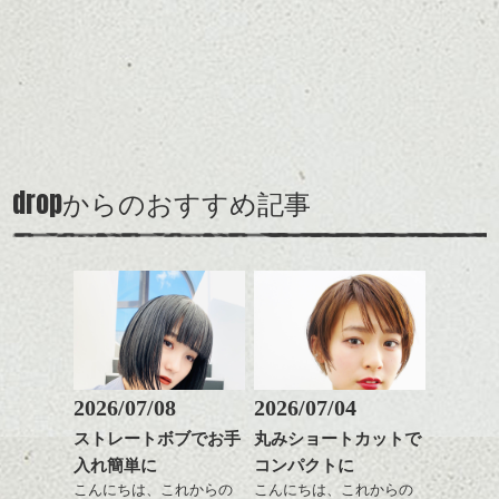
左は、キャンプマスターの小暮さんです！
せてくれる効果もあり、
今回、色々お世話になりました。。。
そしてなんでもご相談して下さい。
前髪を軽めに調整し、フ
いろんなシーンに雰囲気
ナチュラルなベージュカ
スタイルの事、ファッション、コスメ、美
ェイスラインのデザイン
をだしやすくスタイリン
ラーで全体にツヤと透明
について、
ですっきりした印象にな
グも簡単で良いので朝の
カラーリングとの組み合
感をプラスして
それ以外ももちろん。
るようカット。
時短にも◎
わせで質感に変化をつけ
質感も綺麗に見せやす
バックを短めにカットし
そんなショートカット。
ながら楽しむ事ができる
く。
全体のボリューム感がコ
のも
ンパクトになるようにす
軽めの前髪で透け感を演
とても良いところです。
スタイリング方法は全体
drop
焚火に暖まりながら、ユラユラしてる人も
からのおすすめ記事
るのが良い感じです。
出できるので、
ダークトーンの色味でク
をドライした後、
います。(森川)
この時期とてもおすすめ
ールに演出するのもおす
ワックスとオイルを混ぜ
ですよ。
すめですよ。
ながらもみこみ、なじま
ナチュラルなトーンの色
せます。
ナチュラルなベージュカ
で柔らかさをプラスする
質感をかるくととのえな
ラーで全体にツヤと透明
のも良いですね。
がら耳かけアレンジする
感をプラスして
のも良い感じです。
質感も綺麗に見せやす
またクセ毛の方は質感調
く。
整のストレートパーマで
これからのスタイルチェ
髪質改善すると
2026/07/08
2026/07/04
ンジ、似合うカラーリン
スタイリング方法は全体
更に扱いやすくなるので
グの事やお手入れ方法な
ストレートボブでお手
丸みショートカットで
をドライした後、
おすすめです。
ど
入れ簡単に
コンパクトに
ワックスとオイルを混ぜ
いつものスタイリングが
ベージュ系等の肌を綺麗
是非なんでもご相談して
ながらもみこみ、なじま
こんにちは、これからの
こんにちは、これからの
ドライした後オイルやワ
に見せる効果のあるカラ
下さいね。