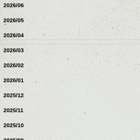
2026/06
ンジの事等
是非なんでもご相談して
下さい。
2026/05
お待ちしております
2026/04
シバタ
ハンサムショート／ヘッド
スパ／伸びても目立たない
こちら子供が大好きベーコンとツナコーン
2026/03
ヘアカラー/ハイライト/ダブ
のマヨネーズピザ
ルカラー/髪質改善/TOKIOト
リートメント/ブリーチ/イン
2026/02
ナーカラー/イルミナカラー/
すみません、あとは写真撮る前に食べちゃ
ミニボブ/抜け感ショート/バ
2026/01
いました・・・。(笑)
レイヤージュ/縮毛矯正
この晩、相当な暴風雨に見舞われ、すごい
2025/12
音の中、テントで寝ました。。。
2025/11
次の日の早朝！！
2025/10