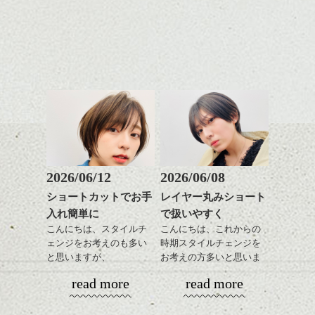
レイヤージュ/縮毛矯正
しやすいスタイルだと毎
コンパクトなフォルムが
ルカラー/髪質改善/TOKIOト
大人っぽく見せたい方にとても良いです
日のスタイリングも簡単
全体のバランスを良く見
リートメント/ブリーチ/イン
よ。
で良いですよ。
せてくれる効果もあり、
ナーカラー/イルミナカラー/
いろんなシーンに雰囲気
ミニボブ/抜け感ショート/バ
をだしやすくスタイリン
レイヤージュ/縮毛矯
表参道ではいろんな良い雰囲気の人をよく
あご下のラインでやや長
グも簡単で良いので朝の
見かけます。
さを残したボブは雰囲気
時短にも◎
何となく思うのは、いい感じに力が抜けて
も出しやすくていろいろ
そんなショートカット。
る、とか頑張り過ぎてない感じとか、
な方に
ちょっとした細かいところにセンスを感じ
おすすめですね。
軽めの前髪で透け感を演
させるようなイメージっていいですよね。
前髪もやや重めにカット
出できるので、
そんな人達が結構いたりします。
してラインを強調するの
この時期とてもおすすめ
もこれからは良い感じで
ですよ。
2026/06/12
2026/06/08
やっぱり高い美意識を持つのはとても大切
す、
ですね。
ショートカットでお手
レイヤー丸みショート
目元が引き締まった印象
いつも思う事なんですが、
入れ簡単に
で扱いやすく
に。
こんにちは、スタイルチ
こんにちは、これからの
この季節は人と会う機会も多いと思いま
ェンジをお考えのも多い
時期スタイルチェンジを
す。
と思いますが、
お考えの方多いと思いま
ヘアーもこれまでと違う感じにしようとか
丸みショートでタイトに
す。
いろいろ考えている方もいますよね？
read more
read more
演出したスタイルもこれ
お酒を片手に、みんな語り合う時間です。
まだ決まったサロンが見つかっていない方
からの季節とてもおすす
コンパクトなフォルムが
等も是非dropに来てみてください。
めですね。
全体のバランスを良く見