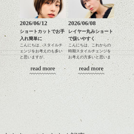
おすすめですね。
軽めの前髪で透け感を演
前髪もやや重めにカット
出できるので、
してラインを強調するの
この時期とてもおすすめ
もこれからは良い感じで
ですよ。
2026/06/12
2026/06/08
す、
ショートカットでお手
レイヤー丸みショート
目元が引き締まった印象
入れ簡単に
で扱いやすく
に。
こんにちは、スタイルチ
こんにちは、これからの
ェンジをお考えのも多い
時期スタイルチェンジを
と思いますが、
お考えの方多いと思いま
丸みショートでタイトに
す。
read more
read more
演出したスタイルもこれ
からの季節とてもおすす
コンパクトなフォルムが
めですね。
全体のバランスを良く見
せてくれる効果もあり、
前髪を軽めに調整し、フ
いろんなシーンに雰囲気
ナチュラルなベージュカ
ェイスラインのデザイン
をだしやすくスタイリン
ラーで全体にツヤと透明
ですっきりした印象にな
グも簡単で良いので朝の
カラーリングとの組み合
感をプラスして
るようカット。
時短にも◎
わせで質感に変化をつけ
質感も綺麗に見せやす
バックを短めにカットし
そんなショートカット。
ながら楽しむ事ができる
く。
全体のボリューム感がコ
のも
ンパクトになるようにす
軽めの前髪で透け感を演
とても良いところです。
スタイリング方法は全体