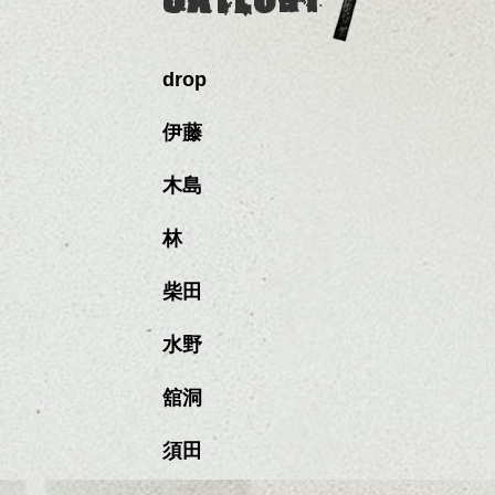
drop
伊藤
木島
林
柴田
水野
舘洞
須田