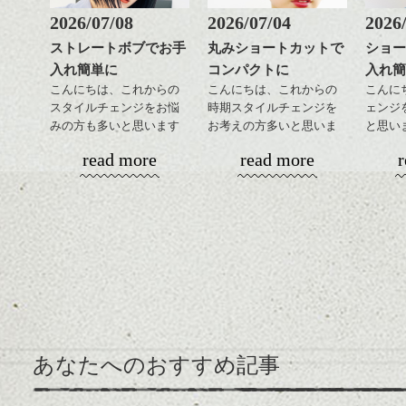
2026/07/08
2026/07/04
2026
ストレートボブでお手
丸みショートカットで
ショー
入れ簡単に
コンパクトに
入れ簡
こんにちは、これからの
こんにちは、これからの
こんに
スタイルチェンジをお悩
時期スタイルチェンジを
ェンジ
みの方も多いと思います
お考えの方多いと思いま
と思い
が、
す。
丸みシ
read more
read more
r
やっぱりボブでお手入れ
演出し
しやすいスタイルだと毎
コンパクトなフォルムが
からの
日のスタイリングも簡単
全体のバランスを良く見
めです
で良いですよ。
せてくれる効果もあり、
いろんなシーンに雰囲気
前髪を
をだしやすくスタイリン
ェイス
あご下のラインでやや長
グも簡単で良いので朝の
ですっ
さを残したボブは雰囲気
時短にも◎
るよう
も出しやすくていろいろ
そんなショートカット。
バック
な方に
全体の
おすすめですね。
軽めの前髪で透け感を演
ンパク
あなたへのおすすめ記事
前髪もやや重めにカット
出できるので、
るのが
してラインを強調するの
この時期とてもおすすめ
もこれからは良い感じで
ですよ。