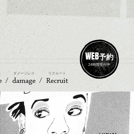
WEB
予約
24時間受付中
ェ
ダメージレス
リクルート
e
damage
Recruit