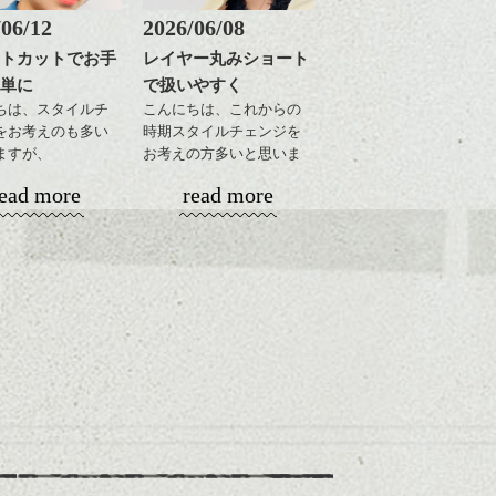
/06/12
2026/06/08
トカットでお手
レイヤー丸みショート
単に
で扱いやすく
ちは、スタイルチ
こんにちは、これからの
をお考えのも多い
時期スタイルチェンジを
ますが、
お考えの方多いと思いま
ョートでタイトに
す。
ead more
read more
たスタイルもこれ
季節とてもおすす
コンパクトなフォルムが
ね。
全体のバランスを良く見
せてくれる効果もあり、
軽めに調整し、フ
いろんなシーンに雰囲気
ラインのデザイン
をだしやすくスタイリン
きりした印象にな
グも簡単で良いので朝の
カット。
時短にも◎
を短めにカットし
そんなショートカット。
ボリューム感がコ
トになるようにす
軽めの前髪で透け感を演
良い感じです。
出できるので、
この時期とてもおすすめ
ですよ。