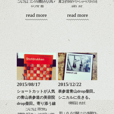
せます。
ックスをなじませるだけ
こんにちは、エンゲル係数がかなり高いハ
夏におすすめのベリーショートスタイルを
ーリングをプラスして透
質感をかるくととのえな
に。
ヤシです。(笑)
紹介します。
明感を表現すると
シバタ
がら耳かけアレンジする
更に雰囲気が出やすくな
read more
read more
のも良い感じです。
これからのスタイルチェ
今回は、渋谷にある少し珍しい馬肉専門店
って毎日のお手入れも簡
ンジの事、髪質に合った
に行ったのでブログを書こうかなと思いま
単になりますよ。
これからのスタイルチェ
お手入れ方法等、
した。
さり気ない程度にハイラ
ンジ、似合うカラーリン
是非なんでもご相談して
イトをいれるのもおすす
グの事やお手入れ方法な
下さいね。
全メニュー馬の肉を使っていて、熊本の決
め。
ど
お待ちしております。
まった所から直送してもらっているだけあ
是非なんでもご相談して
って、かなり美味しい！！オススメ！！
スタイリングも簡単で、
下さいね。
ワックスとオイル、バー
シバタ
普通の焼肉屋さんでレバ刺しやユッケ食べ
ム等の質感を調整しやす
シバタ
られなくなって、悲しんでいるのは私だけ
いものを全体になじませ
でしょうか…？
ながら
ここは馬なので全部ありましたよ♪
整えるだけですよ。
全体的にコンパクトな中に、
お洒落なカフェ…ご飯が美味しい穴場的な
2015/08/17
2015/12/22
少し遊ぶ毛を残し
所…いま流行っているお店…ｅｔｃ。
これからのスタイルチェ
カジュアルでライトな雰囲気に。
ショートカットが人気
表参道青山drop柴田。
各スタッフ、色々オススメのお店があるの
ンジの事等
の青山表参道の美容院
シニカルに生きる。
で、カットに来た際に訪ねてみるのも良い
是非なんでもご相談して
映画日記いきます。
drop柴田。寄り添う線
かも(^^)？
下さい。
お待ちしております
こんにちは、雨ですね。
12月、いろいろと逃避したくなる時期でも