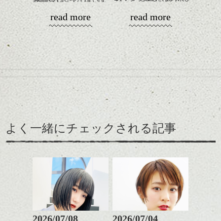
表参道も今日はちょっとだけ涼しいです。
ありますね、、
シバタ
ハンサムショート／ヘッド
read more
read more
そんな時期に今回のセレクトは、
夏から秋に向かう。なんとなく空気が綺麗
スパ／伸びても目立たない
になっていく気がするこれからの時期。
ヘアカラー/ハイライト/ダブ
「ダウン バイ ロー」
秋の色はみなさん何色を思い浮かべます
ルカラー/髪質改善/TOKIOト
ジム・ジャームッシュ監督。86年作 モノク
か？
リートメント/ブリーチ/イン
ロ
ナーカラー/イルミナカラー/
ミュージシャンのトム・ウェイツとジョ
とくに意味はないのですが、
ミニボブ/抜け感ショート/バ
ン・ルーリー、そしてロベルト・ベニーニ
色と模様。
レイヤージュ/縮毛矯正
の共演。
舞台はニューオリンズ。
カラーはルミエールミントを混ぜたブラウ
ンで,これまたライトな色味。
飛べない小鳥イメージです。
よく一緒にチェックされる記事
まず ハメらめた2人とイタリア人旅行者の3
この本はGisela Heinのテキスタイルのいろいろが
人が刑務所に入れられます。
載ってます。
それでそこから脱獄する話。
幾何学的なのに何故か温かみを感じるのが
(脱獄シーンは ばっさりカット)という内容で
いいです。
2026/07/08
2026/07/04