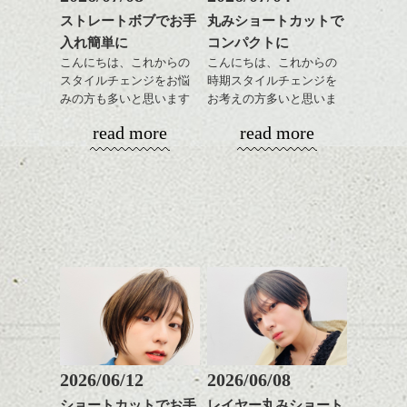
す。笑
少し崩れた線の重なりが綺麗。
ストレートボブでお手
丸みショートカットで
まず一言、最高。
ハンサムショート／ヘッド
ヘビーな色味のカラーと組み合わせて引き
入れ簡単に
コンパクトに
インテリアとか雑貨とか手に取りたくなる
スパ／伸びても目立たない
この映画は楽天的というか余裕系という
締めるのもありです。
モノってあったりしますよね。
ヘアカラー/ハイライト/ダブ
こんにちは、これからの
こんにちは、これからの
か、、
残す長さを調節したり、、、
drop店内にもそういう物がたくさんあります
ルカラー/髪質改善/TOKIOト
スタイルチェンジをお悩
時期スタイルチェンジを
生きていればたまにある高揚も美しい、物
色々変化をつけることができ、短めで遊び
よ。
リートメント/ブリーチ/イン
みの方も多いと思います
お考えの方多いと思いま
ハンサムショート／ヘッド
事はなるようになるのだし、どうせ自然に
たい方等におすすめです！
何気ないアートブックの表紙のように、中
ナーカラー/イルミナカラー/
が、
す。
スパ／伸びても目立たない
read more
read more
分かれ道のどっちかを選ぶ事になるのだか
http://www.drop-nicedreams.com/2014/06/post-243-907914.html
身を知りたくなるデザイン。
ミニボブ/抜け感ショート/バ
やっぱりボブでお手入れ
ヘアカラー/ハイライト/ダブ
ら。
柴田
素敵だと思います。
レイヤージュ/縮毛矯正
しやすいスタイルだと毎
コンパクトなフォルムが
ルカラー/髪質改善/TOKIOト
っていうのをシニカルに表現してるような
日のスタイリングも簡単
全体のバランスを良く見
リートメント/ブリーチ/イン
気がしました。
目を引く魅力を感じる物とか人、あります
で良いですよ。
せてくれる効果もあり、
ナーカラー/イルミナカラー/
個人的な見解です、
ね。
いろんなシーンに雰囲気
ミニボブ/抜け感ショート/バ
ヘアーでもきっとそんな感じの魅力をひき
をだしやすくスタイリン
レイヤージュ/縮毛矯
トム・ウェイツが主演という事ですごく気
出せるはずですよね。
あご下のラインでやや長
グも簡単で良いので朝の
になっていましたが、なんて事ありません
さを残したボブは雰囲気
時短にも◎
でした。
drop
ART BOOK
からでした。
も出しやすくていろいろ
そんなショートカット。
完全に溶け込んでいるというか、
な方に
そんなジャームッシュ監督の世界観はやっ
おすすめですね。
軽めの前髪で透け感を演
ぱりクリエイティブ！
前髪もやや重めにカット
出できるので、
してラインを強調するの
この時期とてもおすすめ
刑務所から脱獄し、山道を歩きまわりなが
もこれからは良い感じで
ですよ。
2026/06/12
2026/06/08
らやる3人のやりとり、冷めた友情のような
す、
感覚は見ていてとても気持ちいいですね。
ショートカットでお手
レイヤー丸みショート