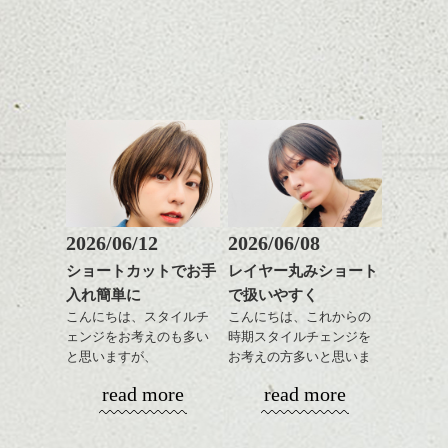
日のスタイリングも簡単
全体のバランスを良く見
で良いですよ。
せてくれる効果もあり、
いろんなシーンに雰囲気
をだしやすくスタイリン
あご下のラインでやや長
グも簡単で良いので朝の
さを残したボブは雰囲気
時短にも◎
も出しやすくていろいろ
そんなショートカット。
な方に
おすすめですね。
軽めの前髪で透け感を演
前髪もやや重めにカット
出できるので、
してラインを強調するの
この時期とてもおすすめ
もこれからは良い感じで
ですよ。
2026/06/12
2026/06/08
す、
ショートカットでお手
レイヤー丸みショート
目元が引き締まった印象
入れ簡単に
で扱いやすく
に。
こんにちは、スタイルチ
こんにちは、これからの
ェンジをお考えのも多い
時期スタイルチェンジを
と思いますが、
お考えの方多いと思いま
丸みショートでタイトに
す。
read more
read more
演出したスタイルもこれ
からの季節とてもおすす
コンパクトなフォルムが
めですね。
全体のバランスを良く見