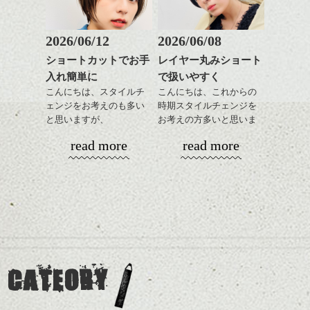
前髪もやや重めにカット
出できるので、
整えるだけですよ。
してラインを強調するの
この時期とてもおすすめ
もこれからは良い感じで
ですよ。
2026/06/12
2026/06/08
す、
これからのスタイルチェ
ショートカットでお手
レイヤー丸みショート
目元が引き締まった印象
ンジの事等
入れ簡単に
で扱いやすく
に。
是非なんでもご相談して
こんにちは、スタイルチ
こんにちは、これからの
下さい。
ェンジをお考えのも多い
時期スタイルチェンジを
お待ちしております
と思いますが、
お考えの方多いと思いま
丸みショートでタイトに
す。
シバタ
ハンサムショート／ヘッド
read more
read more
演出したスタイルもこれ
スパ／伸びても目立たない
からの季節とてもおすす
コンパクトなフォルムが
ヘアカラー/ハイライト/ダブ
めですね。
全体のバランスを良く見
ルカラー/髪質改善/TOKIOト
せてくれる効果もあり、
リートメント/ブリーチ/イン
前髪を軽めに調整し、フ
いろんなシーンに雰囲気
ナーカラー/イルミナカラー/
ナチュラルなベージュカ
ェイスラインのデザイン
をだしやすくスタイリン
ミニボブ/抜け感ショート/バ
ラーで全体にツヤと透明
ですっきりした印象にな
グも簡単で良いので朝の
カラーリングとの組み合
レイヤージュ/縮毛矯正
感をプラスして
るようカット。
時短にも◎
わせで質感に変化をつけ
質感も綺麗に見せやす
バックを短めにカットし
そんなショートカット。
ながら楽しむ事ができる
く。
全体のボリューム感がコ
CATEORY
のも
ンパクトになるようにす
軽めの前髪で透け感を演
とても良いところです。
スタイリング方法は全体
るのが良い感じです。
出できるので、
ダークトーンの色味でク
をドライした後、