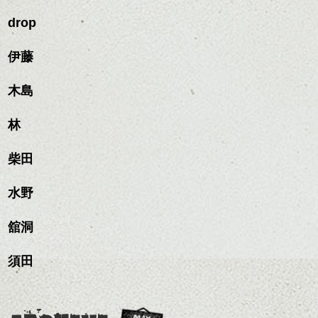
この時期とてもおすすめ
ールに演出するのもおす
ワックスとオイルを混ぜ
ですよ。
すめですよ。
drop
ながらもみこみ、なじま
ナチュラルなトーンの色
せます。
ナチュラルなベージュカ
で柔らかさをプラスする
質感をかるくととのえな
伊藤
ラーで全体にツヤと透明
のも良いですね。
がら耳かけアレンジする
感をプラスして
のも良い感じです。
質感も綺麗に見せやす
木島
またクセ毛の方は質感調
く。
整のストレートパーマで
これからのスタイルチェ
髪質改善すると
林
ンジ、似合うカラーリン
スタイリング方法は全体
更に扱いやすくなるので
グの事やお手入れ方法な
ハンサムショート／ヘッド
をドライした後、
おすすめです。
ど
柴田
スパ／伸びても目立たない
ワックスとオイルを混ぜ
いつものスタイリングが
ベージュ系等の肌を綺麗
是非なんでもご相談して
ヘアカラー/ハイライト/ダブ
ながらもみこみ、なじま
ドライした後オイルやワ
に見せる効果のあるカラ
下さいね。
ルカラー/髪質改善/TOKIOト
せます。
ックスをなじませるだけ
水野
ーリングをプラスして透
リートメント/ブリーチ/イン
質感をかるくととのえな
ハンサムショート／ヘッド
に。
明感を表現すると
シバタ
ナーカラー/イルミナカラー/
がら耳かけアレンジする
スパ／伸びても目立たない
更に雰囲気が出やすくな
舘洞
ミニボブ/抜け感ショート/バ
のも良い感じです。
ヘアカラー/ハイライト/ダブ
これからのスタイルチェ
って毎日のお手入れも簡
レイヤージュ/縮毛矯正
ルカラー/髪質改善/TOKIOト
ンジの事、髪質に合った
単になりますよ。
これからのスタイルチェ
須田
リートメント/ブリーチ/イン
お手入れ方法等、
さり気ない程度にハイラ
ンジ、似合うカラーリン
ナーカラー/イルミナカラー/
是非なんでもご相談して
イトをいれるのもおすす
グの事やお手入れ方法な
ミニボブ/抜け感ショート/バ
下さいね。
め。
ど
レイヤージュ/縮毛矯
お待ちしております。
是非なんでもご相談して