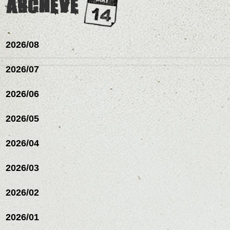
ARCHEVE
スタイリングも簡単で、
下さいね。
ワックスとオイル、バー
シバタ
ム等の質感を調整しやす
シバタ
いものを全体になじませ
ながら
2026/08
整えるだけですよ。
2026/07
これからのスタイルチェ
2026/06
ンジの事等
是非なんでもご相談して
下さい。
2026/05
お待ちしております
2026/04
シバタ
ハンサムショート／ヘッド
スパ／伸びても目立たない
2026/03
ヘアカラー/ハイライト/ダブ
ルカラー/髪質改善/TOKIOト
リートメント/ブリーチ/イン
2026/02
ナーカラー/イルミナカラー/
ミニボブ/抜け感ショート/バ
2026/01
レイヤージュ/縮毛矯正