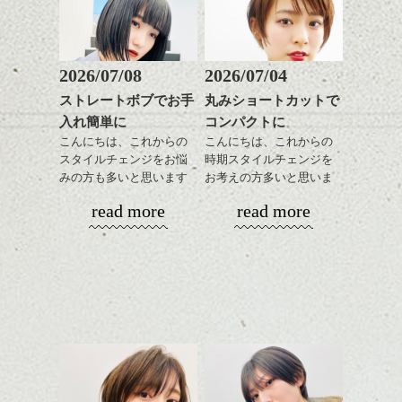
がら耳かけアレンジする
ではまた。
感をプラスして
のも良い感じです。
質感も綺麗に見せやす
またクセ毛の方は質感調
く。
整のストレートパーマで
これからのスタイルチェ
髪質改善すると
2026/07/08
2026/07/04
ンジ、似合うカラーリン
スタイリング方法は全体
更に扱いやすくなるので
グの事やお手入れ方法な
ストレートボブでお手
丸みショートカットで
をドライした後、
おすすめです。
ど
入れ簡単に
コンパクトに
ワックスとオイルを混ぜ
いつものスタイリングが
ベージュ系等の肌を綺麗
是非なんでもご相談して
ながらもみこみ、なじま
こんにちは、これからの
こんにちは、これからの
ドライした後オイルやワ
に見せる効果のあるカラ
下さいね。
せます。
スタイルチェンジをお悩
時期スタイルチェンジを
ックスをなじませるだけ
ーリングをプラスして透
質感をかるくととのえな
みの方も多いと思います
お考えの方多いと思いま
に。
明感を表現すると
シバタ
がら耳かけアレンジする
が、
す。
更に雰囲気が出やすくな
read more
read more
のも良い感じです。
やっぱりボブでお手入れ
これからのスタイルチェ
って毎日のお手入れも簡
しやすいスタイルだと毎
コンパクトなフォルムが
ンジの事、髪質に合った
単になりますよ。
これからのスタイルチェ
日のスタイリングも簡単
全体のバランスを良く見
お手入れ方法等、
さり気ない程度にハイラ
ンジ、似合うカラーリン
で良いですよ。
せてくれる効果もあり、
是非なんでもご相談して
イトをいれるのもおすす
グの事やお手入れ方法な
いろんなシーンに雰囲気
下さいね。
め。
ど
をだしやすくスタイリン
お待ちしております。
是非なんでもご相談して
あご下のラインでやや長
グも簡単で良いので朝の
スタイリングも簡単で、
下さいね。
さを残したボブは雰囲気
時短にも◎
ワックスとオイル、バー
も出しやすくていろいろ
そんなショートカット。
シバタ
ム等の質感を調整しやす
シバタ
な方に
いものを全体になじませ
おすすめですね。
軽めの前髪で透け感を演
ながら