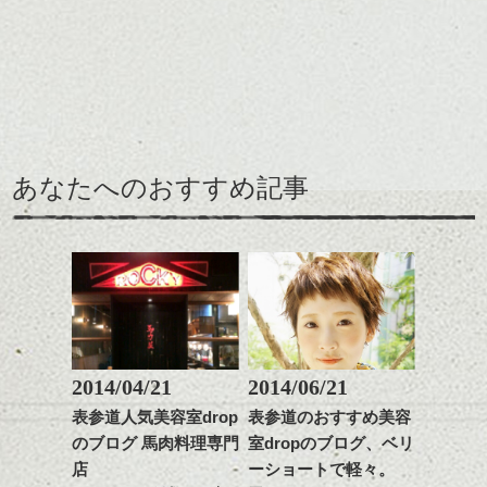
せてくれる効果もあり、
前髪を軽めに調整し、フ
いろんなシーンに雰囲気
ナチュラルなベージュカ
ェイスラインのデザイン
をだしやすくスタイリン
ラーで全体にツヤと透明
ですっきりした印象にな
グも簡単で良いので朝の
カラーリングとの組み合
感をプラスして
るようカット。
時短にも◎
わせで質感に変化をつけ
質感も綺麗に見せやす
バックを短めにカットし
そんなショートカット。
ながら楽しむ事ができる
く。
全体のボリューム感がコ
のも
ンパクトになるようにす
軽めの前髪で透け感を演
とても良いところです。
スタイリング方法は全体
あなたへのおすすめ記事
るのが良い感じです。
出できるので、
ダークトーンの色味でク
をドライした後、
この時期とてもおすすめ
ールに演出するのもおす
ワックスとオイルを混ぜ
ですよ。
すめですよ。
ながらもみこみ、なじま
ナチュラルなトーンの色
せます。
ナチュラルなベージュカ
で柔らかさをプラスする
質感をかるくととのえな
ラーで全体にツヤと透明
のも良いですね。
がら耳かけアレンジする
感をプラスして
のも良い感じです。
質感も綺麗に見せやす
またクセ毛の方は質感調
く。
整のストレートパーマで
これからのスタイルチェ
髪質改善すると
2014/04/21
2014/06/21
ンジ、似合うカラーリン
スタイリング方法は全体
更に扱いやすくなるので
グの事やお手入れ方法な
表参道人気美容室drop
表参道のおすすめ美容
をドライした後、
おすすめです。
ど
のブログ 馬肉料理専門
室dropのブログ、ベリ
ワックスとオイルを混ぜ
いつものスタイリングが
ベージュ系等の肌を綺麗
是非なんでもご相談して
ながらもみこみ、なじま
店
ーショートで軽々。
ドライした後オイルやワ
に見せる効果のあるカラ
下さいね。