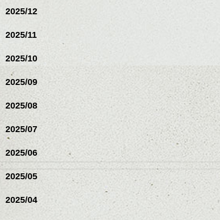
2025/12
2025/11
2025/10
2025/09
2025/08
2025/07
ハンサムショート／ヘッド
2025/06
スパ／伸びても目立たない
ヘアカラー/ハイライト/ダブ
ルカラー/髪質改善/TOKIOト
2025/05
リートメント/ブリーチ/イン
ハンサムショート／ヘッド
ナーカラー/イルミナカラー/
スパ／伸びても目立たない
2025/04
ミニボブ/抜け感ショート/バ
ヘアカラー/ハイライト/ダブ
レイヤージュ/縮毛矯正
ルカラー/髪質改善/TOKIOト