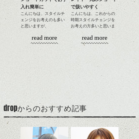
目元が引き締まった印象
イマの時代のよくある人気関係ともリンク
入れ簡単に
で扱いやすく
に。
し、いつの時代も変わらないなとか、思う
こんにちは、スタイルチ
こんにちは、これからの
シーンの連続でした。
ェンジをお考えのも多い
時期スタイルチェンジを
(新しいモノは古いモノの中に入っているの
と思いますが、
お考えの方多いと思いま
です結局、)
丸みショートでタイトに
す。
read more
read more
演出したスタイルもこれ
後半のシーン、
からの季節とてもおすす
コンパクトなフォルムが
山道から抜け出て普通の1本道に出る時、
めですね。
全体のバランスを良く見
トム・ウェイツが演じるザックのセリフ、
せてくれる効果もあり、
「文明だな」 いい。
前髪を軽めに調整し、フ
いろんなシーンに雰囲気
ナチュラルなベージュカ
そして見つけたカフェでロベルトのパーソ
ェイスラインのデザイン
をだしやすくスタイリン
ラーで全体にツヤと透明
ナルな「こんな事ある？」っていう展開、
ですっきりした印象にな
グも簡単で良いので朝の
カラーリングとの組み合
感をプラスして
最後は残された2人、握手はなしで別れるシ
るようカット。
時短にも◎
わせで質感に変化をつけ
質感も綺麗に見せやす
ーン、
バックを短めにカットし
そんなショートカット。
ながら楽しむ事ができる
く。
いいです。
全体のボリューム感がコ
のも
ンパクトになるようにす
軽めの前髪で透け感を演
とても良いところです。
スタイリング方法は全体
drop
からのおすすめ記事
るのが良い感じです。
出できるので、
ダークトーンの色味でク
をドライした後、
2015年の映画日記、もしかしたら最後かもし
この時期とてもおすすめ
ールに演出するのもおす
ワックスとオイルを混ぜ
れませんが、
ですよ。
すめですよ。
ながらもみこみ、なじま
16年からも刺激に埋もれたい！
ナチュラルなトーンの色
せます。
と思った作品。好きですこれ。
ナチュラルなベージュカ
で柔らかさをプラスする
質感をかるくととのえな
ラーで全体にツヤと透明
のも良いですね。