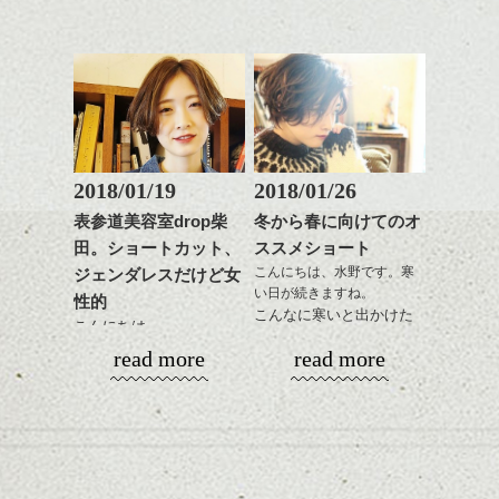
ど
お待ちしております。
平成30年というのもなん
こ良いHPに仕上がりまし
是非なんでもご相談して
スタイリングも簡単で、
かとても新しい感じがし
たのでいろいろ見て下さ
下さいね。
ワックスとオイル、バー
ますね。
いね。
シバタ
ム等の質感を調整しやす
シバタ
いものを全体になじませ
ヘアーも雰囲気を変えた
今後の更新もお楽しみ
ながら
い、なんていう方結構い
に！
整えるだけですよ。
るのではないでしょう
か？
2018/01/19
2018/01/26
ひきつづきミニマムヘア
これからのスタイルチェ
で、
表参道美容室drop柴
冬から春に向けてのオ
ンジの事等
今回はマッシュ(っぽい!)
田。ショートカット、
ススメショート
是非なんでもご相談して
ショートカットの話。
こんにちは、水野です。寒
ジェンダレスだけど女
下さい。
い日が続きますね。
お待ちしております
性的
こんなに寒いと出かけた
こんにちは。
くなくなります。
シバタ
ハンサムショート／ヘッド
read more
read more
なのでおうちで暖かくし
スパ／伸びても目立たない
春に向けて！
てまったりと過ごす冬
ヘアカラー/ハイライト/ダブ
いろいろ考える頃です
に、そしてこれからの春
ルカラー/髪質改善/TOKIOト
ね、髪型の事とか
を少し意識したスタイル
リートメント/ブリーチ/イン
まだ寒いですが。
をご紹介。
ナーカラー/イルミナカラー/
ミニボブ/抜け感ショート/バ
ショートカット～ボブの