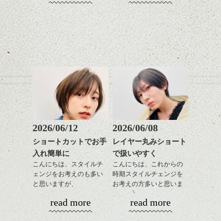
◎
なくていい箇所もありま
レイヤージュ/縮毛矯正
しやすいスタイルだと毎
コンパクトなフォルムが
ルカラー/髪質改善/TOKIOト
かきあげたり、パートを
す。
日のスタイリングも簡単
全体のバランスを良く見
リートメント/ブリーチ/イン
変えたりと前が長いとな
で良いですよ。
せてくれる効果もあり、
ナーカラー/イルミナカラー/
にかとアレンジも効きや
気になる方はぜひご相談
いろんなシーンに雰囲気
ミニボブ/抜け感ショート/バ
すいので
下さい。
をだしやすくスタイリン
レイヤージュ/縮毛矯
毎日の気分で楽しめるの
あご下のラインでやや長
グも簡単で良いので朝の
もいいですよ。
さを残したボブは雰囲気
時短にも◎
バックのフォルムをしっ
も出しやすくていろいろ
そんなショートカット。
かり残してカット、お洒
な方に
落系の女性に合います。
おすすめですね。
軽めの前髪で透け感を演
またジェンダレスなライ
前髪もやや重めにカット
出できるので、
ンでもあるので、これく
してラインを強調するの
この時期とてもおすすめ
らいの感じって中性的な
もこれからは良い感じで
ですよ。
2026/06/12
2026/06/08
メンズにも似合いそうで
す、
耳だしするとメリハリが
すよね。
ショートカットでお手
レイヤー丸みショート
目元が引き締まった印象
ついて良い感じです。
入れ簡単に
で扱いやすく
に。
スタイリングはとても簡
今回はそんな感じで、
単でワックスやセラムを
こんにちは、スタイルチ
こんにちは、これからの
春のヘアスタイル是非ご
全体に手ぐししながら広
ェンジをお考えのも多い
時期スタイルチェンジを
相談して下さい。
げるだけ、
と思いますが、
お考えの方多いと思いま
ストレートにしたりクセ
丸みショートでタイトに
す。
シバタ
read more
read more
毛を活かしたり、気分で
演出したスタイルもこれ
楽しめるのもいいです
からの季節とてもおすす
コンパクトなフォルムが