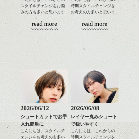
に見せる効果のあるカラ
下さいね。
せます。
スタイルチェンジをお悩
時期スタイルチェンジを
ックスをなじませるだけ
ーリングをプラスして透
質感をかるくととのえな
みの方も多いと思います
お考えの方多いと思いま
に。
明感を表現すると
シバタ
がら耳かけアレンジする
が、
す。
更に雰囲気が出やすくな
read more
read more
のも良い感じです。
やっぱりボブでお手入れ
これからのスタイルチェ
って毎日のお手入れも簡
しやすいスタイルだと毎
コンパクトなフォルムが
ンジの事、髪質に合った
単になりますよ。
これからのスタイルチェ
日のスタイリングも簡単
全体のバランスを良く見
お手入れ方法等、
さり気ない程度にハイラ
ンジ、似合うカラーリン
で良いですよ。
せてくれる効果もあり、
是非なんでもご相談して
イトをいれるのもおすす
グの事やお手入れ方法な
いろんなシーンに雰囲気
下さいね。
め。
ど
をだしやすくスタイリン
お待ちしております。
是非なんでもご相談して
あご下のラインでやや長
グも簡単で良いので朝の
スタイリングも簡単で、
下さいね。
さを残したボブは雰囲気
時短にも◎
ワックスとオイル、バー
も出しやすくていろいろ
そんなショートカット。
シバタ
ム等の質感を調整しやす
シバタ
な方に
いものを全体になじませ
おすすめですね。
軽めの前髪で透け感を演
ながら
前髪もやや重めにカット
出できるので、
整えるだけですよ。
してラインを強調するの
この時期とてもおすすめ
もこれからは良い感じで
ですよ。
2026/06/12
2026/06/08
す、
これからのスタイルチェ
ショートカットでお手
レイヤー丸みショート
目元が引き締まった印象
ンジの事等
入れ簡単に
で扱いやすく
に。
是非なんでもご相談して
こんにちは、スタイルチ
こんにちは、これからの
下さい。
ェンジをお考えのも多い
時期スタイルチェンジを
お待ちしております