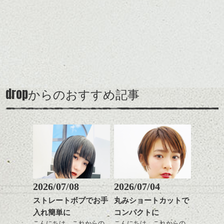
ね。
めですね。
全体のバランスを良く見
せてくれる効果もあり、
カラーはグレージュやブ
前髪を軽めに調整し、フ
いろんなシーンに雰囲気
ナチュラルなベージュカ
ルージュ等もおすすめで
ェイスラインのデザイン
をだしやすくスタイリン
ラーで全体にツヤと透明
すが、
ですっきりした印象にな
グも簡単で良いので朝の
カラーリングとの組み合
感をプラスして
90's後半から2000's前半に
るようカット。
時短にも◎
わせで質感に変化をつけ
質感も綺麗に見せやす
多く見られたいわゆる茶
バックを短めにカットし
そんなショートカット。
ながら楽しむ事ができる
く。
髪、のアップグレード版
全体のボリューム感がコ
のも
も個人的には良いと思い
ンパクトになるようにす
軽めの前髪で透け感を演
とても良いところです。
スタイリング方法は全体
drop
ます。
からのおすすめ記事
るのが良い感じです。
出できるので、
ダークトーンの色味でク
をドライした後、
スタイルの事やカラーリ
この時期とてもおすすめ
ールに演出するのもおす
ワックスとオイルを混ぜ
ングの事などなんでもご
ですよ。
すめですよ。
ながらもみこみ、なじま
相談して下さい！では
ナチュラルなトーンの色
せます。
ナチュラルなベージュカ
で柔らかさをプラスする
質感をかるくととのえな
シバタ
ラーで全体にツヤと透明
のも良いですね。
がら耳かけアレンジする
感をプラスして
のも良い感じです。
質感も綺麗に見せやす
またクセ毛の方は質感調
く。
整のストレートパーマで
これからのスタイルチェ
髪質改善すると
2026/07/08
2026/07/04
ンジ、似合うカラーリン
スタイリング方法は全体
更に扱いやすくなるので
グの事やお手入れ方法な
ストレートボブでお手
丸みショートカットで
をドライした後、
おすすめです。
ど
入れ簡単に
コンパクトに
ワックスとオイルを混ぜ
いつものスタイリングが
ベージュ系等の肌を綺麗
是非なんでもご相談して
ながらもみこみ、なじま
こんにちは、これからの
こんにちは、これからの
ドライした後オイルやワ