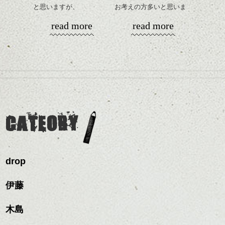
と思いますが、
お考えの方多いと思いま
丸みショートでタイトに
す。
シバタ
ハンサムショート／ヘッド
read more
read more
演出したスタイルもこれ
スパ／伸びても目立たない
からの季節とてもおすす
コンパクトなフォルムが
ヘアカラー/ハイライト/ダブ
めですね。
全体のバランスを良く見
ルカラー/髪質改善/TOKIOト
せてくれる効果もあり、
リートメント/ブリーチ/イン
前髪を軽めに調整し、フ
いろんなシーンに雰囲気
ナーカラー/イルミナカラー/
ナチュラルなベージュカ
ェイスラインのデザイン
をだしやすくスタイリン
ミニボブ/抜け感ショート/バ
ラーで全体にツヤと透明
ですっきりした印象にな
グも簡単で良いので朝の
カラーリングとの組み合
レイヤージュ/縮毛矯正
感をプラスして
るようカット。
時短にも◎
わせで質感に変化をつけ
質感も綺麗に見せやす
バックを短めにカットし
そんなショートカット。
ながら楽しむ事ができる
く。
全体のボリューム感がコ
CATEORY
のも
ンパクトになるようにす
軽めの前髪で透け感を演
とても良いところです。
スタイリング方法は全体
るのが良い感じです。
出できるので、
ダークトーンの色味でク
をドライした後、
この時期とてもおすすめ
ールに演出するのもおす
ワックスとオイルを混ぜ
ですよ。
すめですよ。
drop
ながらもみこみ、なじま
ナチュラルなトーンの色
せます。
ナチュラルなベージュカ
で柔らかさをプラスする
質感をかるくととのえな
伊藤
ラーで全体にツヤと透明
のも良いですね。
がら耳かけアレンジする
感をプラスして
のも良い感じです。
質感も綺麗に見せやす
木島
またクセ毛の方は質感調
く。
整のストレートパーマで
これからのスタイルチェ