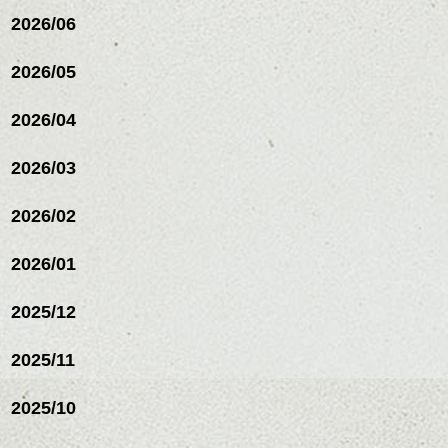
これからのスタイルチェ
2026/06
ンジの事等
是非なんでもご相談して
下さい。
2026/05
お待ちしております
2026/04
シバタ
ハンサムショート／ヘッド
スパ／伸びても目立たない
2026/03
ヘアカラー/ハイライト/ダブ
ルカラー/髪質改善/TOKIOト
リートメント/ブリーチ/イン
2026/02
ナーカラー/イルミナカラー/
ミニボブ/抜け感ショート/バ
2026/01
レイヤージュ/縮毛矯正
2025/12
2025/11
2025/10