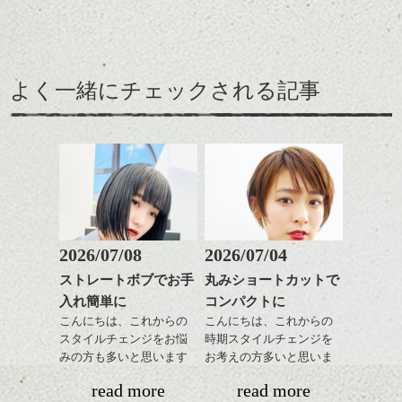
レイヤージュ/縮毛矯正
レングスで良い感じなヘ
えりあしはコンパクトに
アーもこれからの季節お
してざっくりとしたニッ
すすめです。
トにもバランスよく合う
前髪長めで後髪短くだ
ここ最近タイトでコンパ
ように。
と、抜け感のあるこなれ
クトなイメージのショー
よく一緒にチェックされる記事
緩いパーマがリラックス
た印象になって良いで
トが良い感じでしたが、
雰囲気にぴったり、ニッ
す。
そこに相反するボリュー
トとコンパクトなショー
カラーは薄いパープル系
ム感がミックスされてた
トパーマおすすめです。
に明るめグレージュのハ
りフォルムが際立つと春
パーマそして春はパーマ
イライトをプラスしてツ
に向けていい感じだと思
が似合う季節、柔らかく
ヤと軽さを。
いますよ。
ふわっとしたイメージに
↑こんなふうにフロント部
したくなりませんか？
分をややフォルミーに見
せて
ショートでパーマは抵抗
2026/07/08
2026/07/04
前からみるとマッシュな
ある方も多いかと思いま
ストレートボブでお手
丸みショートカットで
感じ
すがアウトラインや耳下
ハンサムショート／ヘッド
入れ簡単に
コンパクトに
は極弱にトップは大きめ
スパ／伸びても目立たない
↓サイドから見るとタイト
でしっかりと、頭の箇所
ヘアカラー/ハイライト/ダブ
こんにちは、これからの
こんにちは、これからの
なクラシックショート
で強さをコントロールし
ルカラー/髪質改善/TOKIOト
スタイルチェンジをお悩
時期スタイルチェンジを
風。
てかけたらスタイリング
リートメント/ブリーチ/イン
みの方も多いと思います
お考えの方多いと思いま
ハンサムショート／ヘッド
モノトーンでパリッとし
もしやすく失敗しないで
ナーカラー/イルミナカラー/
が、
す。
スパ／伸びても目立たない
read more
read more
たファッションとも相性
す。髪質によってはかけ
ミニボブ/抜け感ショート/バ
やっぱりボブでお手入れ
ヘアカラー/ハイライト/ダブ