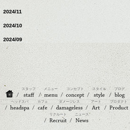
2024/11
2024/10
2024/09
スタッフ
メニュー
コンセプト
スタイル
ブログ
staff
menu
concept
style
blog
ヘッドスパ
カフェ
ダメージレス
アート
プロダクト
headspa
cafe
damageless
Art
Product
リクルート
ニュース
Recruit
News