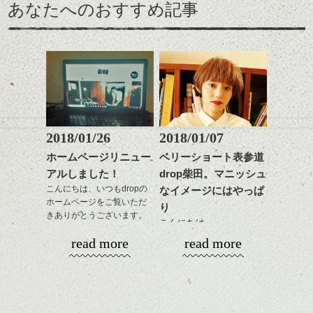
あなたへのおすすめ記事
るのが良い感じです。
出できるので、
ダークトーンの色味でク
をドライした後、
この時期とてもおすすめ
ールに演出するのもおす
ワックスとオイルを混ぜ
ですよ。
すめですよ。
ながらもみこみ、なじま
ナチュラルなトーンの色
せます。
ナチュラルなベージュカ
で柔らかさをプラスする
質感をかるくととのえな
ラーで全体にツヤと透明
のも良いですね。
がら耳かけアレンジする
感をプラスして
のも良い感じです。
質感も綺麗に見せやす
またクセ毛の方は質感調
く。
整のストレートパーマで
これからのスタイルチェ
髪質改善すると
2018/01/26
2018/01/07
ンジ、似合うカラーリン
スタイリング方法は全体
更に扱いやすくなるので
グの事やお手入れ方法な
ホームページリニュー
ベリーショート表参道
をドライした後、
おすすめです。
ど
アルしました！
drop柴田。マニッシュ
ワックスとオイルを混ぜ
いつものスタイリングが
ベージュ系等の肌を綺麗
是非なんでもご相談して
ながらもみこみ、なじま
こんにちは、いつもdropの
なイメージにはやっぱ
ドライした後オイルやワ
に見せる効果のあるカラ
下さいね。
ホームページをご覧いただ
せます。
ックスをなじませるだけ
ーリングをプラスして透
り
きありがとうございます。
質感をかるくととのえな
に。
明感を表現すると
こんにちは、
シバタ
がら耳かけアレンジする
更に雰囲気が出やすくな
read more
read more
１５周年と移転に合わ
のも良い感じです。
これからのスタイルチェ
って毎日のお手入れも簡
明けましておめでとうご
せ、少しばかり遅くなり
ンジの事、髪質に合った
単になりますよ。
ざいます。今年も宜しく
ましたがHPもリニューア
これからのスタイルチェ
お手入れ方法等、
さり気ない程度にハイラ
お願い致します！
ル致しました。
ンジ、似合うカラーリン
是非なんでもご相談して
イトをいれるのもおすす
2018年になってもう一週
グの事やお手入れ方法な
下さいね。
め。
間、
今回もdropらしく、かっ