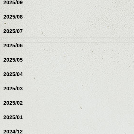
2025/09
2025/08
2025/07
ハンサムショート／ヘッド
2025/06
スパ／伸びても目立たない
ヘアカラー/ハイライト/ダブ
ルカラー/髪質改善/TOKIOト
2025/05
リートメント/ブリーチ/イン
ハンサムショート／ヘッド
ナーカラー/イルミナカラー/
スパ／伸びても目立たない
2025/04
ミニボブ/抜け感ショート/バ
ヘアカラー/ハイライト/ダブ
レイヤージュ/縮毛矯正
ルカラー/髪質改善/TOKIOト
2025/03
リートメント/ブリーチ/イン
ナーカラー/イルミナカラー/
ミニボブ/抜け感ショート/バ
2025/02
レイヤージュ/縮毛矯
2025/01
2024/12