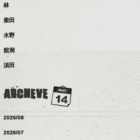
髪質改善すると
林
ンジ、似合うカラーリン
スタイリング方法は全体
更に扱いやすくなるので
グの事やお手入れ方法な
ハンサムショート／ヘッド
をドライした後、
おすすめです。
ど
柴田
スパ／伸びても目立たない
ワックスとオイルを混ぜ
いつものスタイリングが
ベージュ系等の肌を綺麗
是非なんでもご相談して
ヘアカラー/ハイライト/ダブ
ながらもみこみ、なじま
ドライした後オイルやワ
に見せる効果のあるカラ
下さいね。
ルカラー/髪質改善/TOKIOト
せます。
ックスをなじませるだけ
水野
ーリングをプラスして透
リートメント/ブリーチ/イン
質感をかるくととのえな
ハンサムショート／ヘッド
に。
明感を表現すると
シバタ
ナーカラー/イルミナカラー/
がら耳かけアレンジする
スパ／伸びても目立たない
更に雰囲気が出やすくな
舘洞
ミニボブ/抜け感ショート/バ
のも良い感じです。
ヘアカラー/ハイライト/ダブ
これからのスタイルチェ
って毎日のお手入れも簡
レイヤージュ/縮毛矯正
ルカラー/髪質改善/TOKIOト
ンジの事、髪質に合った
単になりますよ。
これからのスタイルチェ
須田
リートメント/ブリーチ/イン
お手入れ方法等、
さり気ない程度にハイラ
ンジ、似合うカラーリン
ナーカラー/イルミナカラー/
是非なんでもご相談して
イトをいれるのもおすす
グの事やお手入れ方法な
ミニボブ/抜け感ショート/バ
下さいね。
め。
ど
レイヤージュ/縮毛矯
お待ちしております。
是非なんでもご相談して
ARCHEVE
スタイリングも簡単で、
下さいね。
ワックスとオイル、バー
シバタ
ム等の質感を調整しやす
シバタ
いものを全体になじませ
ながら
2026/08
整えるだけですよ。
2026/07