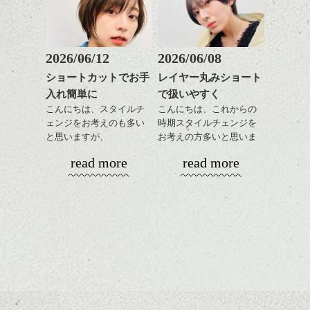
おすすめですね。
軽めの前髪で透け感を演
前髪もやや重めにカット
出できるので、
してラインを強調するの
この時期とてもおすすめ
もこれからは良い感じで
ですよ。
2026/06/12
2026/06/08
す、
ショートカットでお手
レイヤー丸みショート
目元が引き締まった印象
入れ簡単に
で扱いやすく
に。
こんにちは、スタイルチ
こんにちは、これからの
ェンジをお考えのも多い
時期スタイルチェンジを
と思いますが、
お考えの方多いと思いま
丸みショートでタイトに
す。
read more
read more
演出したスタイルもこれ
からの季節とてもおすす
コンパクトなフォルムが
めですね。
全体のバランスを良く見
せてくれる効果もあり、
前髪を軽めに調整し、フ
いろんなシーンに雰囲気
ナチュラルなベージュカ
ェイスラインのデザイン
をだしやすくスタイリン
ラーで全体にツヤと透明
ですっきりした印象にな
グも簡単で良いので朝の
カラーリングとの組み合
感をプラスして
るようカット。
時短にも◎
わせで質感に変化をつけ
質感も綺麗に見せやす
バックを短めにカットし
そんなショートカット。
ながら楽しむ事ができる
く。
全体のボリューム感がコ
のも
ンパクトになるようにす
軽めの前髪で透け感を演
とても良いところです。
スタイリング方法は全体