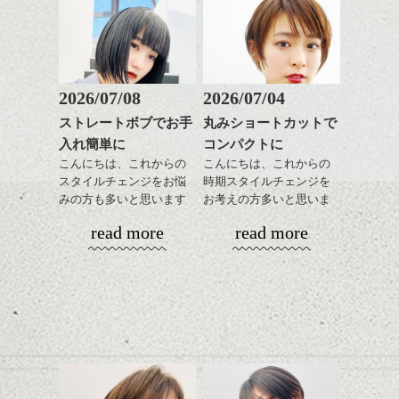
2026/07/08
2026/07/04
ストレートボブでお手
丸みショートカットで
入れ簡単に
コンパクトに
こんにちは、これからの
こんにちは、これからの
スタイルチェンジをお悩
時期スタイルチェンジを
みの方も多いと思います
お考えの方多いと思いま
が、
す。
read more
read more
やっぱりボブでお手入れ
しやすいスタイルだと毎
コンパクトなフォルムが
日のスタイリングも簡単
全体のバランスを良く見
で良いですよ。
せてくれる効果もあり、
いろんなシーンに雰囲気
をだしやすくスタイリン
あご下のラインでやや長
グも簡単で良いので朝の
さを残したボブは雰囲気
時短にも◎
も出しやすくていろいろ
そんなショートカット。
な方に