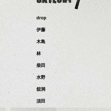
drop
伊藤
木島
林
柴田
水野
舘洞
須田