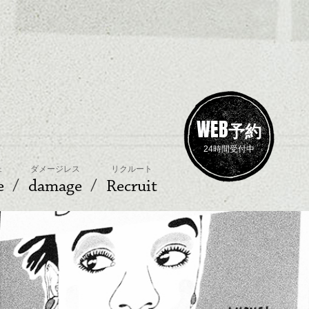
WEB
予約
24時間受付中
ェ
ダメージレス
リクルート
e
damage
Recruit