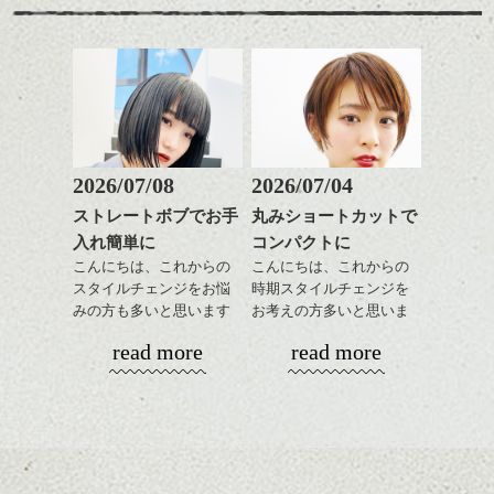
2026/07/08
2026/07/04
ストレートボブでお手
丸みショートカットで
入れ簡単に
コンパクトに
こんにちは、これからの
こんにちは、これからの
スタイルチェンジをお悩
時期スタイルチェンジを
みの方も多いと思います
お考えの方多いと思いま
が、
す。
read more
read more
やっぱりボブでお手入れ
しやすいスタイルだと毎
コンパクトなフォルムが
日のスタイリングも簡単
全体のバランスを良く見
で良いですよ。
せてくれる効果もあり、
いろんなシーンに雰囲気
をだしやすくスタイリン
あご下のラインでやや長
グも簡単で良いので朝の