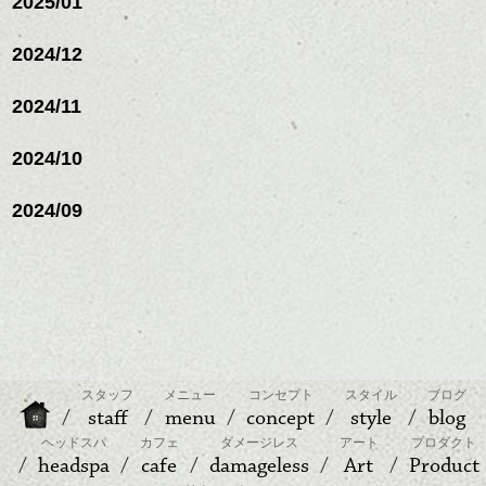
2025/01
2024/12
2024/11
2024/10
2024/09
スタッフ
メニュー
コンセプト
スタイル
ブログ
staff
menu
concept
style
blog
ヘッドスパ
カフェ
ダメージレス
アート
プロダクト
headspa
cafe
damageless
Art
Product