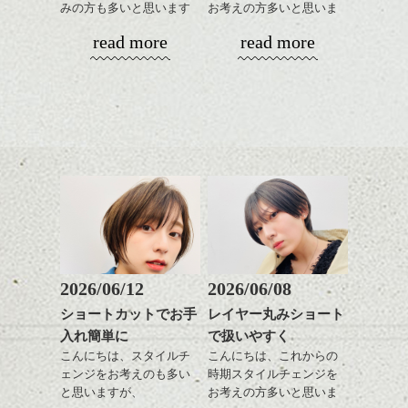
風。
てかけたらスタイリング
リートメント/ブリーチ/イン
みの方も多いと思います
お考えの方多いと思いま
ハンサムショート／ヘッド
モノトーンでパリッとし
もしやすく失敗しないで
ナーカラー/イルミナカラー/
が、
す。
スパ／伸びても目立たない
read more
read more
たファッションとも相性
す。髪質によってはかけ
ミニボブ/抜け感ショート/バ
やっぱりボブでお手入れ
ヘアカラー/ハイライト/ダブ
◎
なくていい箇所もありま
レイヤージュ/縮毛矯正
しやすいスタイルだと毎
コンパクトなフォルムが
ルカラー/髪質改善/TOKIOト
かきあげたり、パートを
す。
日のスタイリングも簡単
全体のバランスを良く見
リートメント/ブリーチ/イン
変えたりと前が長いとな
で良いですよ。
せてくれる効果もあり、
ナーカラー/イルミナカラー/
にかとアレンジも効きや
気になる方はぜひご相談
いろんなシーンに雰囲気
ミニボブ/抜け感ショート/バ
すいので
下さい。
をだしやすくスタイリン
レイヤージュ/縮毛矯
毎日の気分で楽しめるの
あご下のラインでやや長
グも簡単で良いので朝の
もいいですよ。
さを残したボブは雰囲気
時短にも◎
バックのフォルムをしっ
も出しやすくていろいろ
そんなショートカット。
かり残してカット、お洒
な方に
落系の女性に合います。
おすすめですね。
軽めの前髪で透け感を演
またジェンダレスなライ
前髪もやや重めにカット
出できるので、
ンでもあるので、これく
してラインを強調するの
この時期とてもおすすめ
らいの感じって中性的な
もこれからは良い感じで
ですよ。
2026/06/12
2026/06/08
メンズにも似合いそうで
す、
耳だしするとメリハリが
すよね。
ショートカットでお手
レイヤー丸みショート
目元が引き締まった印象
ついて良い感じです。
入れ簡単に
で扱いやすく
に。
スタイリングはとても簡
今回はそんな感じで、
単でワックスやセラムを
こんにちは、スタイルチ
こんにちは、これからの
春のヘアスタイル是非ご
全体に手ぐししながら広
ェンジをお考えのも多い
時期スタイルチェンジを
相談して下さい。
げるだけ、
と思いますが、
お考えの方多いと思いま