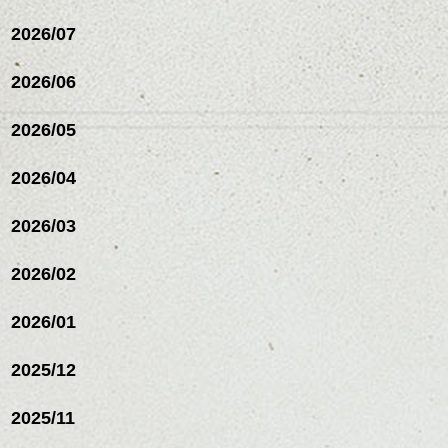
整えるだけですよ。
2026/07
これからのスタイルチェ
2026/06
ンジの事等
是非なんでもご相談して
下さい。
2026/05
お待ちしております
2026/04
シバタ
ハンサムショート／ヘッド
スパ／伸びても目立たない
2026/03
ヘアカラー/ハイライト/ダブ
ルカラー/髪質改善/TOKIOト
リートメント/ブリーチ/イン
2026/02
ナーカラー/イルミナカラー/
ミニボブ/抜け感ショート/バ
2026/01
レイヤージュ/縮毛矯正
2025/12
2025/11