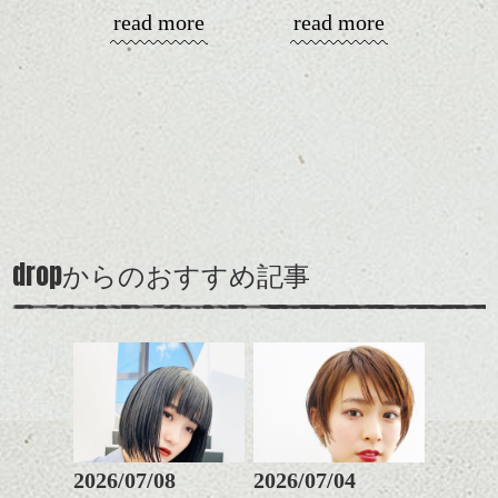
ストレートにしたりクセ
丸みショートでタイトに
す。
シバタ
read more
read more
毛を活かしたり、気分で
演出したスタイルもこれ
楽しめるのもいいです
からの季節とてもおすす
コンパクトなフォルムが
ね。
めですね。
全体のバランスを良く見
せてくれる効果もあり、
カラーはグレージュやブ
前髪を軽めに調整し、フ
いろんなシーンに雰囲気
ナチュラルなベージュカ
ルージュ等もおすすめで
ェイスラインのデザイン
をだしやすくスタイリン
ラーで全体にツヤと透明
すが、
ですっきりした印象にな
グも簡単で良いので朝の
カラーリングとの組み合
感をプラスして
90's後半から2000's前半に
るようカット。
時短にも◎
わせで質感に変化をつけ
質感も綺麗に見せやす
多く見られたいわゆる茶
バックを短めにカットし
そんなショートカット。
ながら楽しむ事ができる
く。
髪、のアップグレード版
全体のボリューム感がコ
のも
も個人的には良いと思い
ンパクトになるようにす
軽めの前髪で透け感を演
とても良いところです。
スタイリング方法は全体
drop
ます。
からのおすすめ記事
るのが良い感じです。
出できるので、
ダークトーンの色味でク
をドライした後、
スタイルの事やカラーリ
この時期とてもおすすめ
ールに演出するのもおす
ワックスとオイルを混ぜ
ングの事などなんでもご
ですよ。
すめですよ。
ながらもみこみ、なじま
相談して下さい！では
ナチュラルなトーンの色
せます。
ナチュラルなベージュカ
で柔らかさをプラスする
質感をかるくととのえな
シバタ
ラーで全体にツヤと透明
のも良いですね。
がら耳かけアレンジする
感をプラスして
のも良い感じです。
質感も綺麗に見せやす
またクセ毛の方は質感調
く。
整のストレートパーマで
これからのスタイルチェ
髪質改善すると
2026/07/08
2026/07/04
ンジ、似合うカラーリン
スタイリング方法は全体
更に扱いやすくなるので