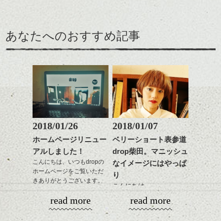
バックを短めにカットし
そんなショートカット。
ながら楽しむ事ができる
く。
全体のボリューム感がコ
のも
ンパクトになるようにす
軽めの前髪で透け感を演
とても良いところです。
スタイリング方法は全体
あなたへのおすすめ記事
るのが良い感じです。
出できるので、
ダークトーンの色味でク
をドライした後、
この時期とてもおすすめ
ールに演出するのもおす
ワックスとオイルを混ぜ
ですよ。
すめですよ。
ながらもみこみ、なじま
ナチュラルなトーンの色
せます。
ナチュラルなベージュカ
で柔らかさをプラスする
質感をかるくととのえな
ラーで全体にツヤと透明
のも良いですね。
がら耳かけアレンジする
感をプラスして
のも良い感じです。
質感も綺麗に見せやす
またクセ毛の方は質感調
く。
整のストレートパーマで
これからのスタイルチェ
髪質改善すると
2018/01/26
2018/01/07
ンジ、似合うカラーリン
スタイリング方法は全体
更に扱いやすくなるので
グの事やお手入れ方法な
ホームページリニュー
ベリーショート表参道
をドライした後、
おすすめです。
ど
アルしました！
drop柴田。マニッシュ
ワックスとオイルを混ぜ
いつものスタイリングが
ベージュ系等の肌を綺麗
是非なんでもご相談して
ながらもみこみ、なじま
こんにちは、いつもdropの
なイメージにはやっぱ
ドライした後オイルやワ
に見せる効果のあるカラ
下さいね。
ホームページをご覧いただ
せます。
ックスをなじませるだけ
ーリングをプラスして透
り
きありがとうございます。
質感をかるくととのえな
に。
明感を表現すると
こんにちは、
シバタ
がら耳かけアレンジする
更に雰囲気が出やすくな
read more
read more
１５周年と移転に合わ
のも良い感じです。
これからのスタイルチェ
って毎日のお手入れも簡
明けましておめでとうご
せ、少しばかり遅くなり
ンジの事、髪質に合った
単になりますよ。
ざいます。今年も宜しく
ましたがHPもリニューア