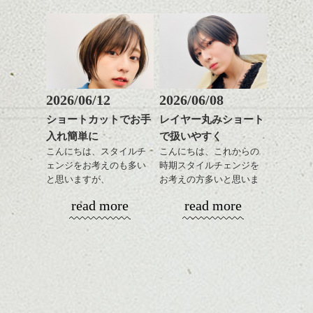
さを残したボブは雰囲気
時短にも◎
も出しやすくていろいろ
そんなショートカット。
な方に
おすすめですね。
軽めの前髪で透け感を演
前髪もやや重めにカット
出できるので、
してラインを強調するの
この時期とてもおすすめ
もこれからは良い感じで
ですよ。
2026/06/12
2026/06/08
す、
ショートカットでお手
レイヤー丸みショート
目元が引き締まった印象
入れ簡単に
で扱いやすく
に。
こんにちは、スタイルチ
こんにちは、これからの
ェンジをお考えのも多い
時期スタイルチェンジを
と思いますが、
お考えの方多いと思いま
丸みショートでタイトに
す。
read more
read more
演出したスタイルもこれ
からの季節とてもおすす
コンパクトなフォルムが
めですね。
全体のバランスを良く見
せてくれる効果もあり、
前髪を軽めに調整し、フ
いろんなシーンに雰囲気
ナチュラルなベージュカ
ェイスラインのデザイン
をだしやすくスタイリン
ラーで全体にツヤと透明
ですっきりした印象にな
グも簡単で良いので朝の
カラーリングとの組み合
感をプラスして
るようカット。
時短にも◎
わせで質感に変化をつけ
質感も綺麗に見せやす