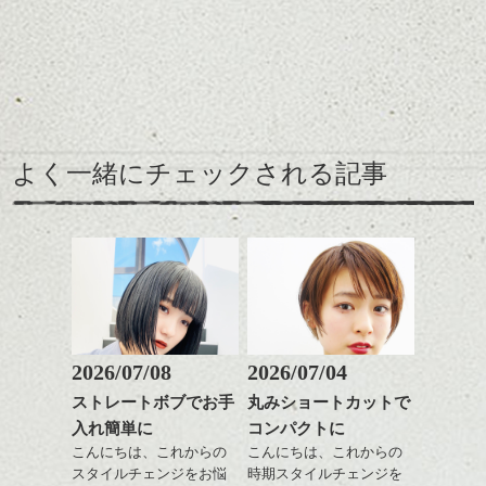
リートメント/ブリーチ/イン
まだ寒いですが。
をご紹介。
ナーカラー/イルミナカラー/
ミニボブ/抜け感ショート/バ
ショートカット～ボブの
レイヤージュ/縮毛矯正
レングスで良い感じなヘ
えりあしはコンパクトに
アーもこれからの季節お
してざっくりとしたニッ
すすめです。
トにもバランスよく合う
前髪長めで後髪短くだ
ここ最近タイトでコンパ
ように。
と、抜け感のあるこなれ
クトなイメージのショー
よく一緒にチェックされる記事
緩いパーマがリラックス
た印象になって良いで
トが良い感じでしたが、
雰囲気にぴったり、ニッ
す。
そこに相反するボリュー
トとコンパクトなショー
カラーは薄いパープル系
ム感がミックスされてた
トパーマおすすめです。
に明るめグレージュのハ
りフォルムが際立つと春
パーマそして春はパーマ
イライトをプラスしてツ
に向けていい感じだと思
が似合う季節、柔らかく
ヤと軽さを。
いますよ。
ふわっとしたイメージに
↑こんなふうにフロント部
したくなりませんか？
分をややフォルミーに見
せて
ショートでパーマは抵抗
2026/07/08
2026/07/04
前からみるとマッシュな
ある方も多いかと思いま
ストレートボブでお手
丸みショートカットで
感じ
すがアウトラインや耳下
ハンサムショート／ヘッド
入れ簡単に
コンパクトに
は極弱にトップは大きめ
スパ／伸びても目立たない
↓サイドから見るとタイト
でしっかりと、頭の箇所
ヘアカラー/ハイライト/ダブ
こんにちは、これからの
こんにちは、これからの
なクラシックショート
で強さをコントロールし
ルカラー/髪質改善/TOKIOト
スタイルチェンジをお悩
時期スタイルチェンジを