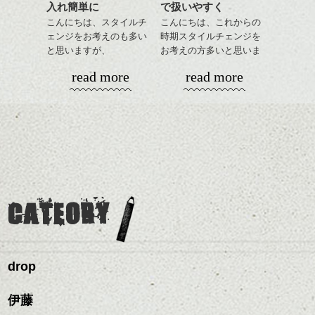
入れ簡単に
で扱いやすく
に。
是非なんでもご相談して
こんにちは、スタイルチ
こんにちは、これからの
下さい。
ェンジをお考えのも多い
時期スタイルチェンジを
お待ちしております
と思いますが、
お考えの方多いと思いま
丸みショートでタイトに
す。
シバタ
ハンサムショート／ヘッド
read more
read more
演出したスタイルもこれ
スパ／伸びても目立たない
からの季節とてもおすす
コンパクトなフォルムが
ヘアカラー/ハイライト/ダブ
めですね。
全体のバランスを良く見
ルカラー/髪質改善/TOKIOト
せてくれる効果もあり、
リートメント/ブリーチ/イン
前髪を軽めに調整し、フ
いろんなシーンに雰囲気
ナーカラー/イルミナカラー/
ナチュラルなベージュカ
ェイスラインのデザイン
をだしやすくスタイリン
ミニボブ/抜け感ショート/バ
ラーで全体にツヤと透明
ですっきりした印象にな
グも簡単で良いので朝の
カラーリングとの組み合
レイヤージュ/縮毛矯正
感をプラスして
るようカット。
時短にも◎
わせで質感に変化をつけ
質感も綺麗に見せやす
バックを短めにカットし
そんなショートカット。
ながら楽しむ事ができる
く。
全体のボリューム感がコ
CATEORY
のも
ンパクトになるようにす
軽めの前髪で透け感を演
とても良いところです。
スタイリング方法は全体
るのが良い感じです。
出できるので、
ダークトーンの色味でク
をドライした後、
この時期とてもおすすめ
ールに演出するのもおす
ワックスとオイルを混ぜ
ですよ。
すめですよ。
drop
ながらもみこみ、なじま
ナチュラルなトーンの色
せます。
ナチュラルなベージュカ
で柔らかさをプラスする
質感をかるくととのえな
伊藤
ラーで全体にツヤと透明
のも良いですね。
がら耳かけアレンジする