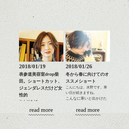
これからのスタイルチェ
お手入れ方法等、
さり気ない程度にハイラ
お願い致します！
ル致しました。
ンジ、似合うカラーリン
是非なんでもご相談して
イトをいれるのもおすす
2018年になってもう一週
グの事やお手入れ方法な
下さいね。
め。
間、
今回もdropらしく、かっ
ど
お待ちしております。
平成30年というのもなん
こ良いHPに仕上がりまし
是非なんでもご相談して
スタイリングも簡単で、
かとても新しい感じがし
たのでいろいろ見て下さ
下さいね。
ワックスとオイル、バー
ますね。
いね。
シバタ
ム等の質感を調整しやす
シバタ
いものを全体になじませ
ヘアーも雰囲気を変えた
今後の更新もお楽しみ
ながら
い、なんていう方結構い
に！
整えるだけですよ。
るのではないでしょう
か？
2018/01/19
2018/01/26
ひきつづきミニマムヘア
これからのスタイルチェ
で、
表参道美容室drop柴
冬から春に向けてのオ
ンジの事等
今回はマッシュ(っぽい!)
田。ショートカット、
ススメショート
是非なんでもご相談して
ショートカットの話。
こんにちは、水野です。寒
ジェンダレスだけど女
下さい。
い日が続きますね。
お待ちしております
性的
こんなに寒いと出かけた
こんにちは。
くなくなります。
シバタ
ハンサムショート／ヘッド
read more
read more
なのでおうちで暖かくし
スパ／伸びても目立たない
春に向けて！
てまったりと過ごす冬
ヘアカラー/ハイライト/ダブ
いろいろ考える頃です
に、そしてこれからの春
ルカラー/髪質改善/TOKIOト
ね、髪型の事とか
を少し意識したスタイル