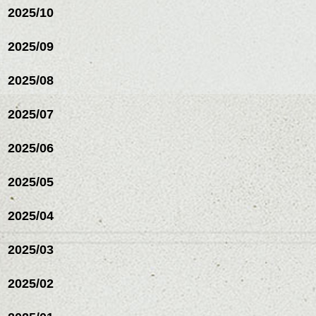
2025/10
2025/09
2025/08
2025/07
ハンサムショート／ヘッド
2025/06
スパ／伸びても目立たない
ヘアカラー/ハイライト/ダブ
ルカラー/髪質改善/TOKIOト
2025/05
リートメント/ブリーチ/イン
ハンサムショート／ヘッド
ナーカラー/イルミナカラー/
スパ／伸びても目立たない
2025/04
ミニボブ/抜け感ショート/バ
ヘアカラー/ハイライト/ダブ
レイヤージュ/縮毛矯正
ルカラー/髪質改善/TOKIOト
2025/03
リートメント/ブリーチ/イン
ナーカラー/イルミナカラー/
ミニボブ/抜け感ショート/バ
2025/02
レイヤージュ/縮毛矯