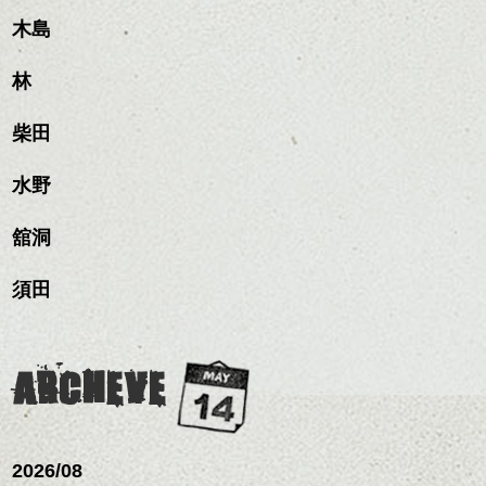
感をプラスして
のも良い感じです。
質感も綺麗に見せやす
木島
またクセ毛の方は質感調
く。
整のストレートパーマで
これからのスタイルチェ
髪質改善すると
林
ンジ、似合うカラーリン
スタイリング方法は全体
更に扱いやすくなるので
グの事やお手入れ方法な
ハンサムショート／ヘッド
をドライした後、
おすすめです。
ど
柴田
スパ／伸びても目立たない
ワックスとオイルを混ぜ
いつものスタイリングが
ベージュ系等の肌を綺麗
是非なんでもご相談して
ヘアカラー/ハイライト/ダブ
ながらもみこみ、なじま
ドライした後オイルやワ
に見せる効果のあるカラ
下さいね。
ルカラー/髪質改善/TOKIOト
せます。
ックスをなじませるだけ
水野
ーリングをプラスして透
リートメント/ブリーチ/イン
質感をかるくととのえな
ハンサムショート／ヘッド
に。
明感を表現すると
シバタ
ナーカラー/イルミナカラー/
がら耳かけアレンジする
スパ／伸びても目立たない
更に雰囲気が出やすくな
舘洞
ミニボブ/抜け感ショート/バ
のも良い感じです。
ヘアカラー/ハイライト/ダブ
これからのスタイルチェ
って毎日のお手入れも簡
レイヤージュ/縮毛矯正
ルカラー/髪質改善/TOKIOト
ンジの事、髪質に合った
単になりますよ。
これからのスタイルチェ
須田
リートメント/ブリーチ/イン
お手入れ方法等、
さり気ない程度にハイラ
ンジ、似合うカラーリン
ナーカラー/イルミナカラー/
是非なんでもご相談して
イトをいれるのもおすす
グの事やお手入れ方法な
ミニボブ/抜け感ショート/バ
下さいね。
め。
ど
レイヤージュ/縮毛矯
お待ちしております。
是非なんでもご相談して
ARCHEVE
スタイリングも簡単で、
下さいね。
ワックスとオイル、バー
シバタ
ム等の質感を調整しやす
シバタ
いものを全体になじませ
ながら
2026/08