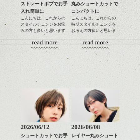
グの事やお手入れ方法な
ストレートボブでお手
丸みショートカットで
をドライした後、
おすすめです。
ど
入れ簡単に
コンパクトに
ワックスとオイルを混ぜ
いつものスタイリングが
ベージュ系等の肌を綺麗
是非なんでもご相談して
ながらもみこみ、なじま
こんにちは、これからの
こんにちは、これからの
ドライした後オイルやワ
に見せる効果のあるカラ
下さいね。
せます。
スタイルチェンジをお悩
時期スタイルチェンジを
ックスをなじませるだけ
ーリングをプラスして透
質感をかるくととのえな
みの方も多いと思います
お考えの方多いと思いま
に。
明感を表現すると
シバタ
がら耳かけアレンジする
が、
す。
更に雰囲気が出やすくな
read more
read more
のも良い感じです。
やっぱりボブでお手入れ
これからのスタイルチェ
って毎日のお手入れも簡
しやすいスタイルだと毎
コンパクトなフォルムが
ンジの事、髪質に合った
単になりますよ。
これからのスタイルチェ
日のスタイリングも簡単
全体のバランスを良く見
お手入れ方法等、
さり気ない程度にハイラ
ンジ、似合うカラーリン
で良いですよ。
せてくれる効果もあり、
是非なんでもご相談して
イトをいれるのもおすす
グの事やお手入れ方法な
いろんなシーンに雰囲気
下さいね。
め。
ど
をだしやすくスタイリン
お待ちしております。
是非なんでもご相談して
あご下のラインでやや長
グも簡単で良いので朝の
スタイリングも簡単で、
下さいね。
さを残したボブは雰囲気
時短にも◎
ワックスとオイル、バー
も出しやすくていろいろ
そんなショートカット。
シバタ
ム等の質感を調整しやす
シバタ
な方に
いものを全体になじませ
おすすめですね。
軽めの前髪で透け感を演
ながら
前髪もやや重めにカット
出できるので、
整えるだけですよ。
してラインを強調するの
この時期とてもおすすめ
もこれからは良い感じで
ですよ。
2026/06/12
2026/06/08
す、
これからのスタイルチェ
ショートカットでお手
レイヤー丸みショート
目元が引き締まった印象
ンジの事等