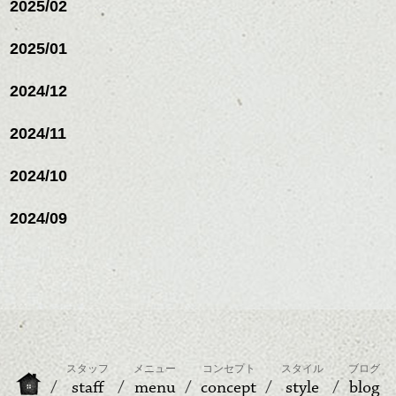
2025/02
レイヤージュ/縮毛矯
2025/01
2024/12
2024/11
2024/10
かっこいい写真、撮れました。十字架か
な・・・？
2024/09
夕日ってオレンジになったり、紫だったり
ピンクだったり色んな色に変化してとても
魅力的ですね。
スタッフ
メニュー
コンセプト
スタイル
ブログ
staff
menu
concept
style
blog