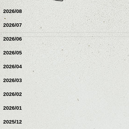
シバタ
いものを全体になじませ
ながら
2026/08
整えるだけですよ。
2026/07
座り込む舟橋。
これからのスタイルチェ
この写真だけでも日差しが強いのがわかり
2026/06
ンジの事等
ますね～。
是非なんでもご相談して
「なにしてるの？？」
下さい。
2026/05
お待ちしております
2026/04
シバタ
ハンサムショート／ヘッド
スパ／伸びても目立たない
2026/03
ヘアカラー/ハイライト/ダブ
ルカラー/髪質改善/TOKIOト
リートメント/ブリーチ/イン
2026/02
ナーカラー/イルミナカラー/
葉っぱでdrop!!作ってました！
ミニボブ/抜け感ショート/バ
2026/01
レイヤージュ/縮毛矯正
2025/12