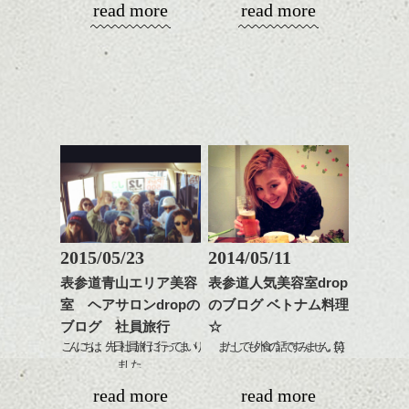
read more
read more
のも良い感じです。
これからのスタイルチェ
って毎日のお手入れも簡
大人の女性っぽく・・
今年も宜しくお願い致します。
ンジの事、髪質に合った
単になりますよ。
これからのスタイルチェ
お手入れ方法等、
さり気ない程度にハイラ
クラシカルな雰囲気をテーマにつくりまし
kyoheiです。こんにちは。
ンジ、似合うカラーリン
是非なんでもご相談して
イトをいれるのもおすす
た。
グの事やお手入れ方法な
下さいね。
め。
お正月休みをゆっくり過ごさせていただ
ど
お待ちしております。
き、今日から営業スタートしました！！
是非なんでもご相談して
スタイリングも簡単で、
下さいね。
ワックスとオイル、バー
今年もいいスタイル・いい情報をご紹介し
シバタ
ム等の質感を調整しやす
ていきますので、
シバタ
いものを全体になじませ
ながら
暇な時にはチェックしてもらえると嬉しい
整えるだけですよ。
です。
2015/05/23
2014/05/11
今日は、グラデーションカラーにハイライ
これからのスタイルチェ
トを混ぜたカラーリングを紹介します。
表参道青山エリア美容
表参道人気美容室drop
ンジの事等
カラーリングも、自然なグラデーションを
室 ヘアサロンdropの
のブログ ベトナム料理
是非なんでもご相談して
つけました。
ブログ 社員旅行
☆
下さい。
毛先の表情がかるく見えていい感じです。
お待ちしております
こんにちは、先日社員旅行に行ってまいり
またしても外食の話ですみません。(笑)
ました。
メイクは、林さんに秋オススメメイクをし
シバタ
昨日、大久保にあるベトナム料理屋さんに
ハンサムショート／ヘッド
てもらいました。
read more
read more
長い間、お休みをいただいて、ご迷惑をお
友人と行ってきました!!!
スパ／伸びても目立たない
大人っぽく仕上がりました。