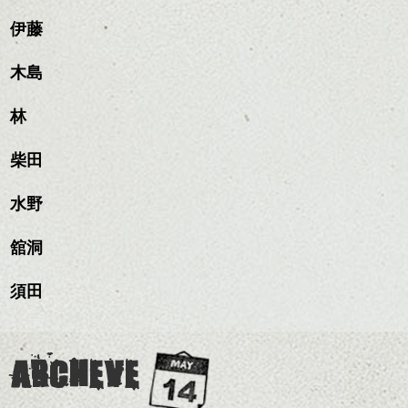
せます。
ナチュラルなベージュカ
で柔らかさをプラスする
質感をかるくととのえな
伊藤
ラーで全体にツヤと透明
のも良いですね。
がら耳かけアレンジする
感をプラスして
秘境バードアイランドに向かう途中。
のも良い感じです。
質感も綺麗に見せやす
木島
またクセ毛の方は質感調
く。
整のストレートパーマで
junyaさんは終始、このポーズで写真撮ってま
これからのスタイルチェ
髪質改善すると
林
した。(笑)
ンジ、似合うカラーリン
スタイリング方法は全体
更に扱いやすくなるので
グの事やお手入れ方法な
ハンサムショート／ヘッド
をドライした後、
おすすめです。
中ほどの人は水野さんです。現地のガイド
ど
柴田
スパ／伸びても目立たない
ワックスとオイルを混ぜ
いつものスタイリングが
ベージュ系等の肌を綺麗
さんじゃありません！
是非なんでもご相談して
ヘアカラー/ハイライト/ダブ
ながらもみこみ、なじま
ドライした後オイルやワ
に見せる効果のあるカラ
下さいね。
ルカラー/髪質改善/TOKIOト
せます。
ックスをなじませるだけ
水野
ーリングをプラスして透
舟橋は海が初体験！！ドキドキ！！
リートメント/ブリーチ/イン
質感をかるくととのえな
ハンサムショート／ヘッド
に。
明感を表現すると
シバタ
ナーカラー/イルミナカラー/
がら耳かけアレンジする
スパ／伸びても目立たない
更に雰囲気が出やすくな
舘洞
ミニボブ/抜け感ショート/バ
のも良い感じです。
ヘアカラー/ハイライト/ダブ
これからのスタイルチェ
って毎日のお手入れも簡
レイヤージュ/縮毛矯正
ルカラー/髪質改善/TOKIOト
ンジの事、髪質に合った
単になりますよ。
これからのスタイルチェ
須田
リートメント/ブリーチ/イン
お手入れ方法等、
さり気ない程度にハイラ
ンジ、似合うカラーリン
ナーカラー/イルミナカラー/
是非なんでもご相談して
イトをいれるのもおすす
グの事やお手入れ方法な
ミニボブ/抜け感ショート/バ
下さいね。
め。
ど
レイヤージュ/縮毛矯
お待ちしております。
是非なんでもご相談して
ARCHEVE
スタイリングも簡単で、
下さいね。
ワックスとオイル、バー
シバタ
ム等の質感を調整しやす