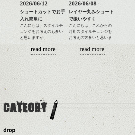
もこれからは良い感じで
ですよ。
2026/06/12
2026/06/08
す、
これからのスタイルチェ
ショートカットでお手
レイヤー丸みショート
目元が引き締まった印象
ンジの事等
入れ簡単に
で扱いやすく
に。
是非なんでもご相談して
なんと１５人乗りの大きい車を伊藤さんが
こんにちは、スタイルチ
こんにちは、これからの
下さい。
レンタルしてきました！！予想以上の大き
ェンジをお考えのも多い
時期スタイルチェンジを
お待ちしております
さ！！
と思いますが、
お考えの方多いと思いま
丸みショートでタイトに
す。
シバタ
ハンサムショート／ヘッド
read more
read more
さすがの伊藤さんも運転、こわかったそう
演出したスタイルもこれ
スパ／伸びても目立たない
ですね・・・＾＾；
からの季節とてもおすす
コンパクトなフォルムが
ヘアカラー/ハイライト/ダブ
めですね。
全体のバランスを良く見
ルカラー/髪質改善/TOKIOト
せてくれる効果もあり、
リートメント/ブリーチ/イン
前髪を軽めに調整し、フ
いろんなシーンに雰囲気
ナーカラー/イルミナカラー/
ナチュラルなベージュカ
ェイスラインのデザイン
をだしやすくスタイリン
ミニボブ/抜け感ショート/バ
ラーで全体にツヤと透明
ですっきりした印象にな
グも簡単で良いので朝の
カラーリングとの組み合
レイヤージュ/縮毛矯正
感をプラスして
るようカット。
時短にも◎
わせで質感に変化をつけ
質感も綺麗に見せやす
バックを短めにカットし
そんなショートカット。
ながら楽しむ事ができる
く。
全体のボリューム感がコ
CATEORY
のも
ンパクトになるようにす
軽めの前髪で透け感を演
とても良いところです。
スタイリング方法は全体
るのが良い感じです。
出できるので、
ダークトーンの色味でク
をドライした後、
この時期とてもおすすめ
ールに演出するのもおす
ワックスとオイルを混ぜ
ですよ。
すめですよ。
drop
ながらもみこみ、なじま
ナチュラルなトーンの色