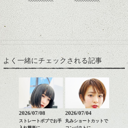
かけしました。ありがとうございます。
ヘアカラー/ハイライト/ダブ
お店の名前は
ルカラー/髪質改善/TOKIOト
今日はその様子を・・・。
リートメント/ブリーチ/イン
「ベトナムちゃん」
ナーカラー/イルミナカラー/
ミニボブ/抜け感ショート/バ
今年流行るグレージュにアッシュを混ぜた
ここ、かなり人気店みたいで、予約を取る
レイヤージュ/縮毛矯正
ベースに、
のも結構難しいみたいです！！
ランダムにハイライトをプラスしていま
入ったら中は女性客でいっぱい！！
す。
あまりはっきり入れてしまうとメッシュの
よく一緒にチェックされる記事
ような昔の感じになってしますので、
やっぱ女子って異国料理好きな人多いです
毛先からほどよく見えるように、いれるの
詳しくはスタイルページをご覧下さい。
よね～。わたしもそのひとり。めちゃめち
がポイントです。
http://www.drop-nicedreams.com/kyohei/
行きのバスで伊藤さんが撮ってくれた写真
ゃ好きなんです(^^)
です。これから成田に向かい、飛行機でサ
kyohei
イパンへ！！
中でもバインセオ(ベトナムのお好み焼きみ
たいなもの)はかなり美味しかったです！！
みんな早朝だけど元気いっぱいです☆
もちろん、ベトナムビールと共に(^o^)v
2026/07/08
2026/07/04
ストレートボブでお手
丸みショートカットで
ハンサムショート／ヘッド
入れ簡単に
コンパクトに
スパ／伸びても目立たない