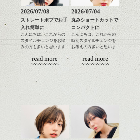
く。
整のストレートパーマで
これからのスタイルチェ
髪質改善すると
2026/07/08
2026/07/04
ンジ、似合うカラーリン
スタイリング方法は全体
更に扱いやすくなるので
グの事やお手入れ方法な
ストレートボブでお手
丸みショートカットで
をドライした後、
おすすめです。
ど
入れ簡単に
コンパクトに
ワックスとオイルを混ぜ
いつものスタイリングが
ベージュ系等の肌を綺麗
是非なんでもご相談して
ながらもみこみ、なじま
こんにちは、これからの
こんにちは、これからの
ドライした後オイルやワ
に見せる効果のあるカラ
下さいね。
せます。
スタイルチェンジをお悩
時期スタイルチェンジを
ックスをなじませるだけ
ーリングをプラスして透
質感をかるくととのえな
みの方も多いと思います
お考えの方多いと思いま
に。
明感を表現すると
シバタ
がら耳かけアレンジする
が、
す。
更に雰囲気が出やすくな
read more
read more
のも良い感じです。
やっぱりボブでお手入れ
これからのスタイルチェ
って毎日のお手入れも簡
しやすいスタイルだと毎
コンパクトなフォルムが
ンジの事、髪質に合った
単になりますよ。
これからのスタイルチェ
日のスタイリングも簡単
全体のバランスを良く見
お手入れ方法等、
さり気ない程度にハイラ
そしてこれが唯一の集合写真です。(笑)
ンジ、似合うカラーリン
で良いですよ。
せてくれる効果もあり、
是非なんでもご相談して
イトをいれるのもおすす
グの事やお手入れ方法な
いろんなシーンに雰囲気
下さいね。
め。
伊藤さん、いつもご馳走様です >< ！！
ど
をだしやすくスタイリン
お待ちしております。
是非なんでもご相談して
あご下のラインでやや長
グも簡単で良いので朝の
スタイリングも簡単で、
下さいね。
さを残したボブは雰囲気
時短にも◎
ワックスとオイル、バー
も出しやすくていろいろ
そんなショートカット。
シバタ
ム等の質感を調整しやす
二日目、三日目は海！！
シバタ
な方に
いものを全体になじませ
透明度が高く、綺麗なスカイブルー！！
おすすめですね。
軽めの前髪で透け感を演
ながら
前髪もやや重めにカット
出できるので、
整えるだけですよ。
してラインを強調するの
この時期とてもおすすめ