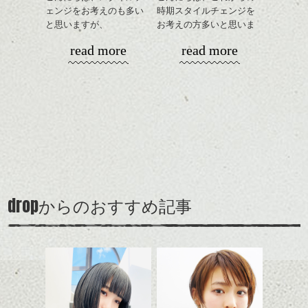
ェンジをお考えのも多い
時期スタイルチェンジを
と思いますが、
お考えの方多いと思いま
丸みショートでタイトに
す。
read more
read more
演出したスタイルもこれ
からの季節とてもおすす
コンパクトなフォルムが
めですね。
全体のバランスを良く見
初日はいつも行くカプリチョーザ！！
せてくれる効果もあり、
みんなこの日まで、食べたいものを我慢し
前髪を軽めに調整し、フ
いろんなシーンに雰囲気
ナチュラルなベージュカ
ていたのでバンバン頼んでました・・・。
ェイスラインのデザイン
をだしやすくスタイリン
ラーで全体にツヤと透明
(汗)
ですっきりした印象にな
グも簡単で良いので朝の
カラーリングとの組み合
感をプラスして
るようカット。
時短にも◎
わせで質感に変化をつけ
質感も綺麗に見せやす
バックを短めにカットし
そんなショートカット。
ながら楽しむ事ができる
く。
全体のボリューム感がコ
のも
ンパクトになるようにす
軽めの前髪で透け感を演
とても良いところです。
スタイリング方法は全体
drop
からのおすすめ記事
るのが良い感じです。
出できるので、
ダークトーンの色味でク
をドライした後、
この時期とてもおすすめ
ールに演出するのもおす
ワックスとオイルを混ぜ
ですよ。
柴田、木島と・・・安定の二人。ビールに
すめですよ。
ながらもみこみ、なじま
目を輝かせております。
ナチュラルなトーンの色
せます。
ナチュラルなベージュカ
で柔らかさをプラスする
質感をかるくととのえな
ラーで全体にツヤと透明
のも良いですね。
がら耳かけアレンジする
感をプラスして
のも良い感じです。
質感も綺麗に見せやす
またクセ毛の方は質感調