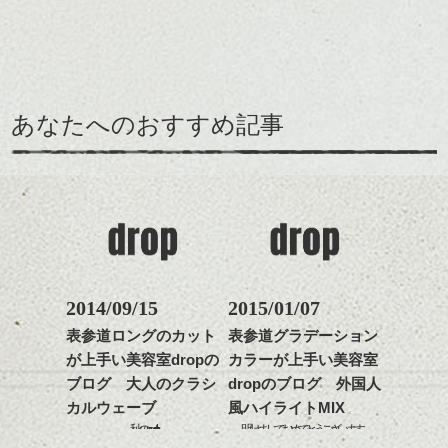
ェイスラインのデザイン
をだしやすくスタイリン
ラーで全体にツヤと透明
ですっきりした印象にな
グも簡単で良いので朝の
カラーリングとの組み合
感をプラスして
るようカット。
時短にも◎
わせで質感に変化をつけ
質感も綺麗に見せやす
バックを短めにカットし
そんなショートカット。
ながら楽しむ事ができる
く。
全体のボリューム感がコ
のも
ンパクトになるようにす
軽めの前髪で透け感を演
とても良いところです。
スタイリング方法は全体
あなたへのおすすめ記事
るのが良い感じです。
出できるので、
ダークトーンの色味でク
をドライした後、
この時期とてもおすすめ
ールに演出するのもおす
ワックスとオイルを混ぜ
ですよ。
すめですよ。
ながらもみこみ、なじま
ナチュラルなトーンの色
せます。
ナチュラルなベージュカ
で柔らかさをプラスする
質感をかるくととのえな
ラーで全体にツヤと透明
のも良いですね。
がら耳かけアレンジする
感をプラスして
のも良い感じです。
質感も綺麗に見せやす
またクセ毛の方は質感調
く。
整のストレートパーマで
これからのスタイルチェ
髪質改善すると
2014/09/15
2015/01/07
ンジ、似合うカラーリン
スタイリング方法は全体
更に扱いやすくなるので
グの事やお手入れ方法な
表参道ロングのカット
表参道グラデーション
をドライした後、
おすすめです。
ど
が上手い美容室dropの
カラーが上手い美容室
ワックスとオイルを混ぜ
いつものスタイリングが
ベージュ系等の肌を綺麗
是非なんでもご相談して
ながらもみこみ、なじま
ブログ 大人のクラシ
dropのブログ 外国人
ドライした後オイルやワ
に見せる効果のあるカラ
下さいね。
せます。
ックスをなじませるだけ
ーリングをプラスして透
カルウェーブ
風ハイライトMIX
質感をかるくととのえな
に。
明感を表現すると
秋のnew style
明けましておめでとうございます。
シバタ
がら耳かけアレンジする
更に雰囲気が出やすくな