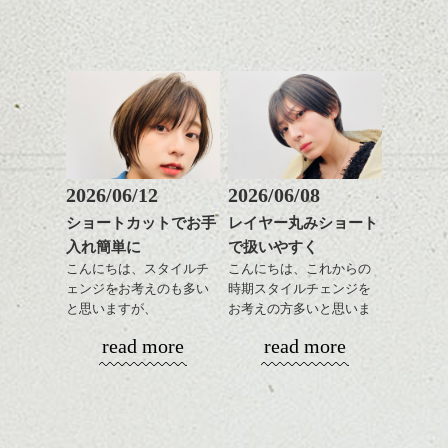
いろんなシーンに雰囲気
をだしやすくスタイリン
あご下のラインでやや長
グも簡単で良いので朝の
さを残したボブは雰囲気
時短にも◎
も出しやすくていろいろ
そんなショートカット。
な方に
おすすめですね。
軽めの前髪で透け感を演
前髪もやや重めにカット
出できるので、
してラインを強調するの
この時期とてもおすすめ
もこれからは良い感じで
ですよ。
2026/06/12
2026/06/08
す、
ショートカットでお手
レイヤー丸みショート
目元が引き締まった印象
入れ簡単に
で扱いやすく
に。
こんにちは、スタイルチ
こんにちは、これからの
ェンジをお考えのも多い
時期スタイルチェンジを
と思いますが、
お考えの方多いと思いま
丸みショートでタイトに
す。
read more
read more
演出したスタイルもこれ
からの季節とてもおすす
コンパクトなフォルムが
めですね。
全体のバランスを良く見
せてくれる効果もあり、
前髪を軽めに調整し、フ
いろんなシーンに雰囲気
ナチュラルなベージュカ