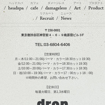
ヘッドスパ
カフェ
ダメージレス
アート
プロダクト
女子だけで離島のマニャガハ島に行ってき
headspa
cafe
damageless
Art
Product
ました☆
リクルート
ニュース
Recruit
News
須田はウェイクボードに初挑戦して、あま
りにもつらくて心が折れていまし
た・・・。
〒150-0001
東京都渋谷区神宮前４－６－９南原宿ビル３F
TEL:03-6804-6406
【営業時間】
月～木/11:00～21:00(パーマ・カラー18:30カット19:30)
金/12:00～21:00(パーマ・カラー18:30カット19:30)
土/10:00～20:00(パーマ・カラー17:30カット18:30)
日・祝/10:00～19:30(パーマ・カラー17：00カット18：00)
※時間外の希望、お問い合わせ下さい。
【定休日】
ヤドカリと遊ぶ須田。
毎週火曜日、第1,3水曜日
ウェイクボード後なので、握力が０なの
で、こういう遊びしか出来ていません。ペ