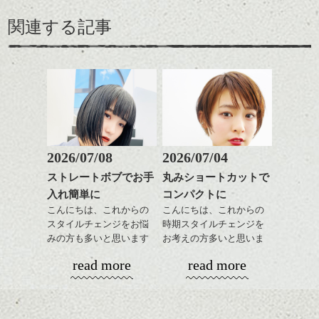
関連する記事
2026/07/08
2026/07/04
ストレートボブでお手
丸みショートカットで
入れ簡単に
コンパクトに
こんにちは、これからの
こんにちは、これからの
スタイルチェンジをお悩
時期スタイルチェンジを
みの方も多いと思います
お考えの方多いと思いま
が、
す。
read more
read more
やっぱりボブでお手入れ
しやすいスタイルだと毎
コンパクトなフォルムが
日のスタイリングも簡単
全体のバランスを良く見
で良いですよ。
せてくれる効果もあり、