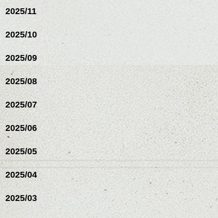
2025/11
2025/10
2025/09
2025/08
2025/07
ハンサムショート／ヘッド
夕日も見に行きました。
2025/06
スパ／伸びても目立たない
ここはタポチョ山といってサイパンで最も
ヘアカラー/ハイライト/ダブ
高い場所。風も強くて少し寒い。
ルカラー/髪質改善/TOKIOト
2025/05
リートメント/ブリーチ/イン
ハンサムショート／ヘッド
像とたてほらのコラボレーション。彼女は
ナーカラー/イルミナカラー/
スパ／伸びても目立たない
夕日を見ています。
2025/04
ミニボブ/抜け感ショート/バ
ヘアカラー/ハイライト/ダブ
レイヤージュ/縮毛矯正
ルカラー/髪質改善/TOKIOト
2025/03
リートメント/ブリーチ/イン
ナーカラー/イルミナカラー/
ミニボブ/抜け感ショート/バ