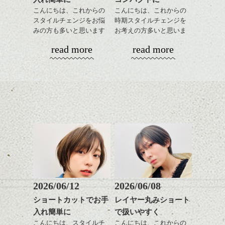
ヘアカラー/ハイライト/ダブ
こんにちは、これからの
こんにちは、これからの
ルカラー/髪質改善/TOKIOト
スタイルチェンジをお悩
時期スタイルチェンジを
リートメント/ブリーチ/イン
みの方も多いと思います
お考えの方多いと思いま
ハンサムショート／ヘッド
グラデーションカラーに飽きた方は、ハイ
ナーカラー/イルミナカラー/
が、
す。
スパ／伸びても目立たない
read more
read more
ライトで印象を変えてみてはいかがですか?
ミニボブ/抜け感ショート/バ
やっぱりボブでお手入れ
ヘアカラー/ハイライト/ダブ
レイヤージュ/縮毛矯正
しやすいスタイルだと毎
コンパクトなフォルムが
ルカラー/髪質改善/TOKIOト
ぜひおすすめです！！
日のスタイリングも簡単
全体のバランスを良く見
リートメント/ブリーチ/イン
で良いですよ。
せてくれる効果もあり、
ナーカラー/イルミナカラー/
サイパンは飛行機で３時間半ほど。
気になった方は、気軽にご相談くださ
いろんなシーンに雰囲気
ミニボブ/抜け感ショート/バ
い！！
をだしやすくスタイリン
レイヤージュ/縮毛矯
まさかの全身白＆カーキのリュックでカブ
あご下のラインでやや長
グも簡単で良いので朝の
リまくっている・・・木島、林。(笑)
さを残したボブは雰囲気
時短にも◎
も出しやすくていろいろ
そんなショートカット。
な方に
おすすめですね。
軽めの前髪で透け感を演
前髪もやや重めにカット
出できるので、
してラインを強調するの
この時期とてもおすすめ
もこれからは良い感じで
ですよ。
2026/06/12
2026/06/08
す、
ショートカットでお手
レイヤー丸みショート
目元が引き締まった印象
入れ簡単に
で扱いやすく
に。
こんにちは、スタイルチ
こんにちは、これからの