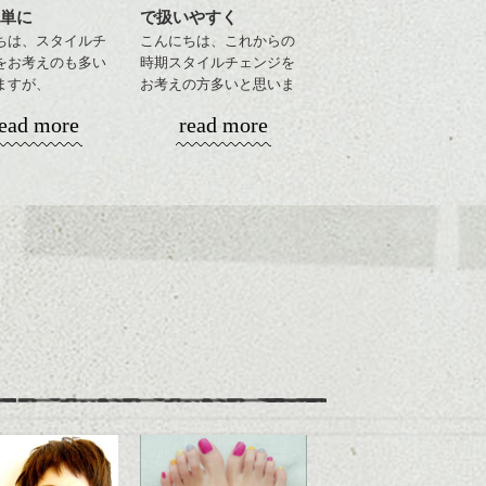
単に
で扱いやすく
ちは、スタイルチ
こんにちは、これからの
をお考えのも多い
時期スタイルチェンジを
ますが、
お考えの方多いと思いま
ョートでタイトに
す。
ead more
read more
たスタイルもこれ
季節とてもおすす
コンパクトなフォルムが
ね。
全体のバランスを良く見
せてくれる効果もあり、
軽めに調整し、フ
いろんなシーンに雰囲気
ラインのデザイン
をだしやすくスタイリン
きりした印象にな
グも簡単で良いので朝の
カット。
時短にも◎
を短めにカットし
そんなショートカット。
ボリューム感がコ
トになるようにす
軽めの前髪で透け感を演
良い感じです。
出できるので、
この時期とてもおすすめ
ですよ。
ナチュラルなベージュカ
ラーで全体にツヤと透明