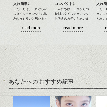
入れ簡単に
コンパクトに
入れ簡
こんにちは、これからの
こんにちは、これからの
こんに
スタイルチェンジをお悩
時期スタイルチェンジを
ェンジ
みの方も多いと思います
お考えの方多いと思いま
と思い
が、
す。
丸みシ
read more
read more
r
やっぱりボブでお手入れ
演出し
しやすいスタイルだと毎
コンパクトなフォルムが
からの
日のスタイリングも簡単
全体のバランスを良く見
めです
で良いですよ。
せてくれる効果もあり、
いろんなシーンに雰囲気
前髪を
をだしやすくスタイリン
ェイス
あご下のラインでやや長
グも簡単で良いので朝の
ですっ
さを残したボブは雰囲気
時短にも◎
るよう
も出しやすくていろいろ
そんなショートカット。
バック
な方に
全体の
おすすめですね。
軽めの前髪で透け感を演
ンパク
あなたへのおすすめ記事
前髪もやや重めにカット
出できるので、
るのが
してラインを強調するの
この時期とてもおすすめ
もこれからは良い感じで
ですよ。
す、
目元が引き締まった印象
に。