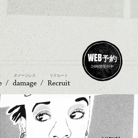
WEB
予約
24時間受付中
ェ
ダメージレス
リクルート
e
damage
Recruit