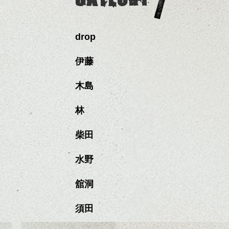
drop
伊藤
木島
林
柴田
水野
舘洞
須田