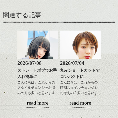
関連する記事
2026/07/08
2026/07/04
ストレートボブでお手
丸みショートカットで
入れ簡単に
コンパクトに
こんにちは、これからの
こんにちは、これからの
スタイルチェンジをお悩
時期スタイルチェンジを
みの方も多いと思います
お考えの方多いと思いま
が、
す。
read more
read more
やっぱりボブでお手入れ
しやすいスタイルだと毎
コンパクトなフォルムが
日のスタイリングも簡単
全体のバランスを良く見