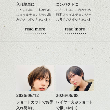
たち」のソランジュとデ
入れ簡単に
コンパクトに
スパ／伸びても目立たない
お好きなシュシュやバレッタをつければオ
↑カーキブラウンでクールな雰囲気の濃い茶
ルフィーヌのワンピース
ヘアカラー/ハイライト/ダブ
こんにちは、これからの
こんにちは、これからの
シャレアレンジに＊*
色 × ショートボブ
のように
ルカラー/髪質改善/TOKIOト
スタイルチェンジをお悩
時期スタイルチェンジを
2段になっているので難しそうに見えます
リートメント/ブリーチ/イン
みの方も多いと思います
お考えの方多いと思いま
ハンサムショート／ヘッド
が、慣れれば簡単にできちゃいますよ。
クセを活かすorゆるいパーマで全体にラフな
ナーカラー/イルミナカラー/
が、
す。
スパ／伸びても目立たない
動きや質感を。
髪が揺れたとき 結んだと
read more
read more
ミニボブ/抜け感ショート/バ
やっぱりボブでお手入れ
ヘアカラー/ハイライト/ダブ
是非お試しあれ！
まとまり重視のボブに飽きた方にはこんな
き 表情が変わるたび、ス
レイヤージュ/縮毛矯正
しやすいスタイルだと毎
コンパクトなフォルムが
ルカラー/髪質改善/TOKIOト
感じのルーズシルエットで脱力感をだすの
タイルチェンジしたよう
日のスタイリングも簡単
全体のバランスを良く見
リートメント/ブリーチ/イン
がおすすめですよ。
な気分に。
で良いですよ。
せてくれる効果もあり、
ナーカラー/イルミナカラー/
スタイリングはこれも以外と簡単、70%ド
いろんなシーンに雰囲気
ミニボブ/抜け感ショート/バ
ライの状態にムースワックスをもみこみま
をだしやすくスタイリン
レイヤージュ/縮毛矯
す。
あご下のラインでやや長
グも簡単で良いので朝の
深めの位置（端寄り）で分け目をつければ
さを残したボブは雰囲気
時短にも◎
顔に斜めのラインがはいって女性的になり
も出しやすくていろいろ
そんなショートカット。
ますね。
な方に
なので全体がラフでもいい感じだったりし
おすすめですね。
軽めの前髪で透け感を演
ます。
前髪もやや重めにカット
出できるので、
してラインを強調するの
この時期とてもおすすめ
もこれからは良い感じで
ですよ。
2026/06/12
2026/06/08
今回はそんなところで、
す、
ショートカットでお手
レイヤー丸みショート
アレンジ・・・3600円～
目元が引き締まった印象
これからスタイルチェンジを考えている
セット・・・6700円～
入れ簡単に
で扱いやすく
に。
もちろん2人のように、歌