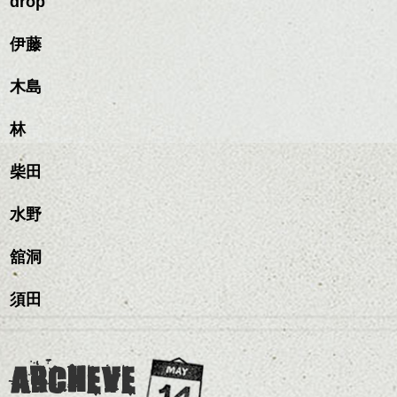
drop
ながらもみこみ、なじま
ナチュラルなトーンの色
せます。
ナチュラルなベージュカ
で柔らかさをプラスする
質感をかるくととのえな
伊藤
ラーで全体にツヤと透明
のも良いですね。
がら耳かけアレンジする
感をプラスして
のも良い感じです。
質感も綺麗に見せやす
木島
またクセ毛の方は質感調
く。
整のストレートパーマで
これからのスタイルチェ
髪質改善すると
林
ンジ、似合うカラーリン
スタイリング方法は全体
更に扱いやすくなるので
グの事やお手入れ方法な
ハンサムショート／ヘッド
をドライした後、
おすすめです。
ど
柴田
スパ／伸びても目立たない
ワックスとオイルを混ぜ
いつものスタイリングが
ベージュ系等の肌を綺麗
是非なんでもご相談して
ヘアカラー/ハイライト/ダブ
ながらもみこみ、なじま
ドライした後オイルやワ
に見せる効果のあるカラ
下さいね。
ルカラー/髪質改善/TOKIOト
せます。
ックスをなじませるだけ
水野
ーリングをプラスして透
リートメント/ブリーチ/イン
質感をかるくととのえな
ハンサムショート／ヘッド
に。
明感を表現すると
シバタ
ナーカラー/イルミナカラー/
がら耳かけアレンジする
スパ／伸びても目立たない
更に雰囲気が出やすくな
舘洞
ミニボブ/抜け感ショート/バ
のも良い感じです。
ヘアカラー/ハイライト/ダブ
これからのスタイルチェ
って毎日のお手入れも簡
レイヤージュ/縮毛矯正
ルカラー/髪質改善/TOKIOト
ンジの事、髪質に合った
単になりますよ。
これからのスタイルチェ
須田
リートメント/ブリーチ/イン
お手入れ方法等、
さり気ない程度にハイラ
ンジ、似合うカラーリン
ナーカラー/イルミナカラー/
是非なんでもご相談して
イトをいれるのもおすす
グの事やお手入れ方法な
ミニボブ/抜け感ショート/バ
下さいね。
め。
ど
レイヤージュ/縮毛矯
お待ちしております。
是非なんでもご相談して
ARCHEVE
スタイリングも簡単で、
下さいね。
ワックスとオイル、バー