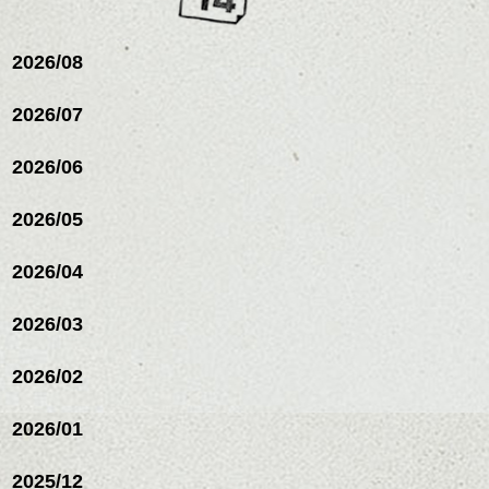
シバタ
ム等の質感を調整しやす
シバタ
いものを全体になじませ
ながら
2026/08
整えるだけですよ。
2026/07
これからのスタイルチェ
2026/06
ンジの事等
是非なんでもご相談して
下さい。
2026/05
お待ちしております
2026/04
シバタ
ハンサムショート／ヘッド
スパ／伸びても目立たない
2026/03
ヘアカラー/ハイライト/ダブ
ルカラー/髪質改善/TOKIOト
リートメント/ブリーチ/イン
2026/02
ナーカラー/イルミナカラー/
ミニボブ/抜け感ショート/バ
2026/01
レイヤージュ/縮毛矯正
2025/12