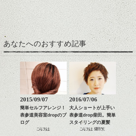
ナチュラルなベージュカ
ェイスラインのデザイン
をだしやすくスタイリン
ラーで全体にツヤと透明
ですっきりした印象にな
グも簡単で良いので朝の
カラーリングとの組み合
感をプラスして
るようカット。
時短にも◎
わせで質感に変化をつけ
質感も綺麗に見せやす
バックを短めにカットし
そんなショートカット。
ながら楽しむ事ができる
く。
全体のボリューム感がコ
のも
ンパクトになるようにす
軽めの前髪で透け感を演
とても良いところです。
スタイリング方法は全体
あなたへのおすすめ記事
るのが良い感じです。
出できるので、
ダークトーンの色味でク
をドライした後、
この時期とてもおすすめ
ールに演出するのもおす
ワックスとオイルを混ぜ
ですよ。
すめですよ。
ながらもみこみ、なじま
ナチュラルなトーンの色
せます。
ナチュラルなベージュカ
で柔らかさをプラスする
質感をかるくととのえな
ラーで全体にツヤと透明
のも良いですね。
がら耳かけアレンジする
感をプラスして
のも良い感じです。
質感も綺麗に見せやす
またクセ毛の方は質感調
く。
整のストレートパーマで
これからのスタイルチェ
髪質改善すると
2015/09/07
2016/07/06
ンジ、似合うカラーリン
スタイリング方法は全体
更に扱いやすくなるので
グの事やお手入れ方法な
簡単セルフアレンジ！
大人ショートが上手い
をドライした後、
おすすめです。
ど
表参道美容室dropのブ
表参道drop柴田。簡単
ワックスとオイルを混ぜ
いつものスタイリングが
ベージュ系等の肌を綺麗
是非なんでもご相談して
ながらもみこみ、なじま
ログ
スタイリングの夏髪
ドライした後オイルやワ
に見せる効果のあるカラ
下さいね。
せます。
ックスをなじませるだけ
こんにちは。
こんにちは、柴田です。
ーリングをプラスして透
質感をかるくととのえな
に。
明感を表現すると