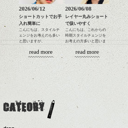
してラインを強調するの
この時期とてもおすすめ
もこれからは良い感じで
ですよ。
2026/06/12
2026/06/08
す、
これからのスタイルチェ
ショートカットでお手
レイヤー丸みショート
目元が引き締まった印象
ンジの事等
入れ簡単に
で扱いやすく
に。
是非なんでもご相談して
こんにちは、スタイルチ
こんにちは、これからの
下さい。
ェンジをお考えのも多い
時期スタイルチェンジを
お待ちしております
と思いますが、
お考えの方多いと思いま
丸みショートでタイトに
す。
シバタ
ハンサムショート／ヘッド
read more
read more
演出したスタイルもこれ
スパ／伸びても目立たない
からの季節とてもおすす
コンパクトなフォルムが
ヘアカラー/ハイライト/ダブ
めですね。
全体のバランスを良く見
ルカラー/髪質改善/TOKIOト
せてくれる効果もあり、
リートメント/ブリーチ/イン
前髪を軽めに調整し、フ
いろんなシーンに雰囲気
ナーカラー/イルミナカラー/
ナチュラルなベージュカ
ェイスラインのデザイン
をだしやすくスタイリン
ミニボブ/抜け感ショート/バ
ラーで全体にツヤと透明
ですっきりした印象にな
グも簡単で良いので朝の
カラーリングとの組み合
レイヤージュ/縮毛矯正
感をプラスして
るようカット。
時短にも◎
わせで質感に変化をつけ
質感も綺麗に見せやす
バックを短めにカットし
そんなショートカット。
ながら楽しむ事ができる
く。
全体のボリューム感がコ
CATEORY
のも
ンパクトになるようにす
軽めの前髪で透け感を演
とても良いところです。
スタイリング方法は全体
るのが良い感じです。
出できるので、
ダークトーンの色味でク
をドライした後、
この時期とてもおすすめ
ールに演出するのもおす
ワックスとオイルを混ぜ
ですよ。
すめですよ。