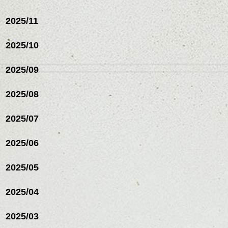
2025/11
2025/10
2025/09
2025/08
2025/07
ハンサムショート／ヘッド
2025/06
スパ／伸びても目立たない
ヘアカラー/ハイライト/ダブ
ルカラー/髪質改善/TOKIOト
2025/05
リートメント/ブリーチ/イン
ハンサムショート／ヘッド
ナーカラー/イルミナカラー/
スパ／伸びても目立たない
2025/04
ミニボブ/抜け感ショート/バ
ヘアカラー/ハイライト/ダブ
レイヤージュ/縮毛矯正
ルカラー/髪質改善/TOKIOト
2025/03
リートメント/ブリーチ/イン
ナーカラー/イルミナカラー/