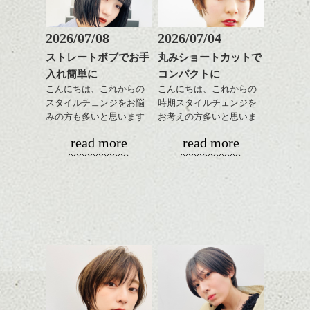
質感も綺麗に見せやす
またクセ毛の方は質感調
く。
整のストレートパーマで
これからのスタイルチェ
髪質改善すると
2026/07/08
2026/07/04
ンジ、似合うカラーリン
スタイリング方法は全体
更に扱いやすくなるので
グの事やお手入れ方法な
ストレートボブでお手
丸みショートカットで
をドライした後、
おすすめです。
ど
入れ簡単に
コンパクトに
ワックスとオイルを混ぜ
いつものスタイリングが
ベージュ系等の肌を綺麗
是非なんでもご相談して
ながらもみこみ、なじま
こんにちは、これからの
こんにちは、これからの
ドライした後オイルやワ
に見せる効果のあるカラ
下さいね。
せます。
スタイルチェンジをお悩
時期スタイルチェンジを
ックスをなじませるだけ
ーリングをプラスして透
質感をかるくととのえな
みの方も多いと思います
お考えの方多いと思いま
に。
明感を表現すると
シバタ
がら耳かけアレンジする
が、
す。
更に雰囲気が出やすくな
read more
read more
のも良い感じです。
やっぱりボブでお手入れ
これからのスタイルチェ
って毎日のお手入れも簡
しやすいスタイルだと毎
コンパクトなフォルムが
ンジの事、髪質に合った
単になりますよ。
これからのスタイルチェ
日のスタイリングも簡単
全体のバランスを良く見
お手入れ方法等、
さり気ない程度にハイラ
ンジ、似合うカラーリン
で良いですよ。
せてくれる効果もあり、
是非なんでもご相談して
イトをいれるのもおすす
グの事やお手入れ方法な
いろんなシーンに雰囲気
下さいね。
め。
ど
をだしやすくスタイリン
お待ちしております。
是非なんでもご相談して
あご下のラインでやや長
グも簡単で良いので朝の
スタイリングも簡単で、
下さいね。
さを残したボブは雰囲気
時短にも◎
ワックスとオイル、バー
も出しやすくていろいろ
そんなショートカット。
シバタ
ム等の質感を調整しやす
シバタ
な方に
いものを全体になじませ
おすすめですね。
軽めの前髪で透け感を演
ながら
前髪もやや重めにカット
出できるので、
整えるだけですよ。