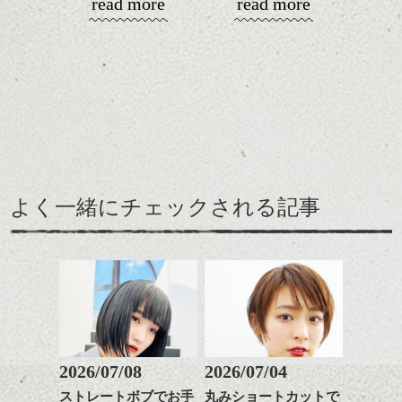
read more
read more
くるりんぱは丸みが作りやすいアレンジな
↑マーメイドアッシュで落ち着いたツヤあり
スパ／伸びても目立たない
ので、セットやアレンジのお客様が多数ご
た。
ので、直毛さんも柔らかくみえやすく、ラ
の自然な茶色 × ベリーショート
ヘアカラー/ハイライト/ダブ
来店しております！
フに仕上げたい時はおすすめです！
ルカラー/髪質改善/TOKIOト
全体のまとまりをキープしつつ動きや束感
リートメント/ブリーチ/イン
先日のお客様。
フロント↓
をプラスしてます。
ナーカラー/イルミナカラー/
長さは鎖骨下程です。
淡いピンクと、濃いグレ
大人な抜け感があるベリーショートは女性
ミニボブ/抜け感ショート/バ
ー。
的で良いです。
レイヤージュ/縮毛矯正
スタイリングはワックスとオイルを混ぜ
て、全体になじませるように手ぐしをいれ
るだけ。
よく一緒にチェックされる記事
ロングヘアの方は毛先をかるく巻いてあげ
るといいですよ◎
ぱつっとしたラインとイ
くるりんぱが簡単にできるようになったら
ンナーカラーは相性が良
編み込みとロープ網で低めにまとめまし
上級編。
いです。
た。
ハーフアップの要領で耳上の髪をくるりん
シックで上品な印象になりますよ＾＾
ぱ。
そのあと耳下の毛とくるりんぱした毛先を
ボブだとハーフアップやゆるいアレンジが
2026/07/08
2026/07/04
三つ編み。
人気です！！
「ロシュフォールの恋人
ストレートボブでお手
丸みショートカットで
ハンサムショート／ヘッド