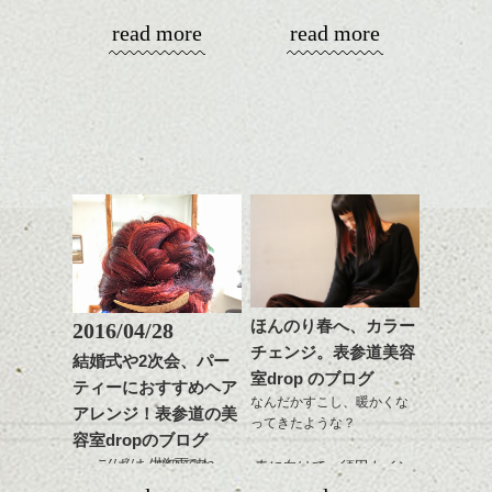
シバタ
がら耳かけアレンジする
秋雨前線で梅雨のような気候ですね。
ショートヘアーやボブは
更に雰囲気が出やすくな
read more
read more
のも良い感じです。
これからのスタイルチェ
この季節は梅雨よりも雨の日が多いんだと
涼し気に見せたい方、大人カジュアルに演
って毎日のお手入れも簡
ンジの事、髪質に合った
か。日照時間が足りない～と、夏好きスタ
出したい方にやはりおすすめです。
単になりますよ。
これからのスタイルチェ
お手入れ方法等、
ッフたちは喚いております。
特にこの季節、今まで長めだったけど試し
さり気ない程度にハイラ
ンジ、似合うカラーリン
是非なんでもご相談して
てみようか迷ってる という方もいますよ
イトをいれるのもおすす
グの事やお手入れ方法な
下さいね。
そんなお天気の悪い季節。まだまだ湿気で
ね。
め。
ど
お待ちしております。
まとまりにくい。
是非なんでもご相談して
なんて日は簡単アレンジをしてみては？
寒色系のカラーと組み合わせて軽い質感を
スタイリングも簡単で、
下さいね。
表現すると、
ワックスとオイル、バー
シバタ
今回はスタッフをチェック！
より一層夏に合いますよ。
ム等の質感を調整しやす
シバタ
まずは林さん。
いものを全体になじませ
セミロングでストレートヘアですが、スタ
ながら
イリング剤をしっかりつけてくるりんぱ。
整えるだけですよ。
ほんのり春へ、カラー
2016/04/28
これからのスタイルチェ
チェンジ。表参道美容
結婚式や2次会、パー
ンジの事等
室drop のブログ
ティーにおすすめヘア
是非なんでもご相談して
なんだかすこし、暖かくな
アレンジ！表参道の美
下さい。
ってきたような？
お待ちしております
容室dropのブログ
こんばんは。生憎の雨ですね。
春に向けて、須田もイン
シバタ
ハンサムショート／ヘッド
春から夏にかけて結婚式やイベントが多い
ナーカラー復活させまし