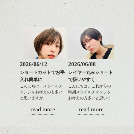
で良いですよ。
せてくれる効果もあり、
いろんなシーンに雰囲気
をだしやすくスタイリン
あご下のラインでやや長
グも簡単で良いので朝の
さを残したボブは雰囲気
時短にも◎
も出しやすくていろいろ
そんなショートカット。
な方に
おすすめですね。
軽めの前髪で透け感を演
前髪もやや重めにカット
出できるので、
してラインを強調するの
この時期とてもおすすめ
もこれからは良い感じで
ですよ。
2026/06/12
2026/06/08
す、
ショートカットでお手
レイヤー丸みショート
目元が引き締まった印象
入れ簡単に
で扱いやすく
に。
こんにちは、スタイルチ
こんにちは、これからの
ェンジをお考えのも多い
時期スタイルチェンジを
と思いますが、
お考えの方多いと思いま
丸みショートでタイトに
す。
read more
read more
演出したスタイルもこれ
からの季節とてもおすす
コンパクトなフォルムが
めですね。
全体のバランスを良く見
せてくれる効果もあり、
前髪を軽めに調整し、フ
いろんなシーンに雰囲気