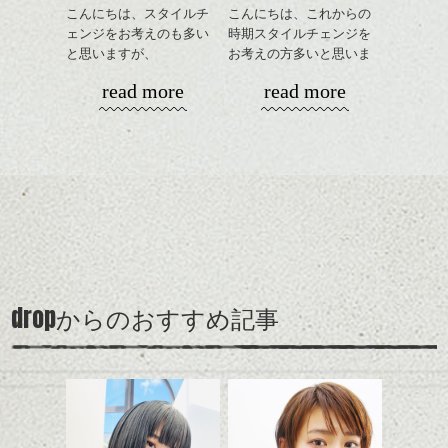
方、
ブライダル（一日）108000円～
こんにちは、スタイルチ
こんにちは、これからの
って踊れば、より鮮明
似合うショート～ボブを知りたい方等々 な
＊デザインによって料金が異なりますので
ェンジをお考えのも多い
時期スタイルチェンジを
に...
んでもご相談して下さい！
お問い合わせください。
と思いますが、
お考えの方多いと思いま
丸みショートでタイトに
す。
read more
read more
いよいよ明日からＧＷですね！ まだ空きの
演出したスタイルもこれ
あるところもございます。
からの季節とてもおすす
コンパクトなフォルムが
好きな色で、
近いお日にちでご希望の方はお電話のがス
めですね。
全体のバランスを良く見
ムーズです！お問い合わせください＾＾
せてくれる効果もあり、
自分らしく
前髪を軽めに調整し、フ
いろんなシーンに雰囲気
ご予約はこちら
ナチュラルなベージュカ
それではよい連休を！ たてほらでした。
ェイスラインのデザイン
をだしやすくスタイリン
イメージチェンジしませ
から簡単にして
ラーで全体にツヤと透明
ですっきりした印象にな
グも簡単で良いので朝の
カラーリングとの組み合
んか？
感をプラスして
頂けます。
るようカット。
時短にも◎
わせで質感に変化をつけ
質感も綺麗に見せやす
バックを短めにカットし
そんなショートカット。
ながら楽しむ事ができる
く。
全体のボリューム感がコ
のも
ンパクトになるようにす
軽めの前髪で透け感を演
とても良いところです。
ご来店お待ちしておりま
スタイリング方法は全体
drop
からのおすすめ記事
るのが良い感じです。
出できるので、
ダークトーンの色味でク
す☺︎
をドライした後、
この時期とてもおすすめ
ールに演出するのもおす
ワックスとオイルを混ぜ
ですよ。
すめですよ。
たてほら
ながらもみこみ、なじま
ナチュラルなトーンの色
せます。
ナチュラルなベージュカ
で柔らかさをプラスする
質感をかるくととのえな
ラーで全体にツヤと透明
のも良いですね。
がら耳かけアレンジする
感をプラスして
のも良い感じです。