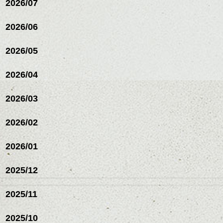
2026/07
これからのスタイルチェ
2026/06
ンジの事等
是非なんでもご相談して
下さい。
2026/05
お待ちしております
2026/04
シバタ
ハンサムショート／ヘッド
スパ／伸びても目立たない
2026/03
ヘアカラー/ハイライト/ダブ
ルカラー/髪質改善/TOKIOト
リートメント/ブリーチ/イン
2026/02
ナーカラー/イルミナカラー/
ミニボブ/抜け感ショート/バ
2026/01
レイヤージュ/縮毛矯正
2025/12
2025/11
2025/10