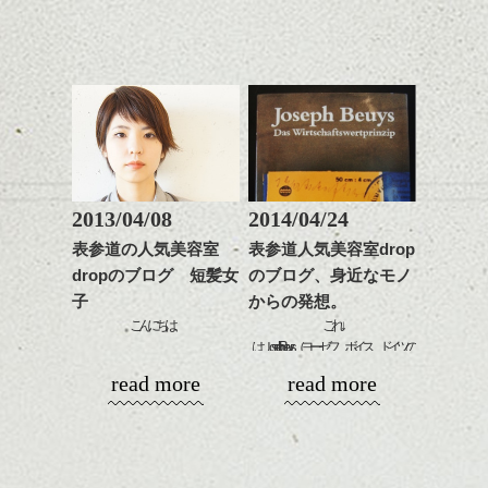
をテーマにした、newスタイルです。
グの事やお手入れ方法な
下さいね。
め。
ど
お待ちしております。
是非なんでもご相談して
スタイリングも簡単で、
下さいね。
ワックスとオイル、バー
シバタ
ム等の質感を調整しやす
シバタ
いものを全体になじませ
ながら
整えるだけですよ。
2013/04/08
2014/04/24
O型の二人は、何を食べるかもいつも迷い
これからのスタイルチェ
ます。
表参道の人気美容室
表参道人気美容室drop
ンジの事等
dropのブログ 短髪女
のブログ、身近なモノ
是非なんでもご相談して
何にする？と迷う事５分以上。。。(笑)
子
からの発想。
下さい。
モデルさんは、髪にハリがある直毛の髪質
お待ちしております
店員さんが見かねて『おなかはどのくらい
こんにちは、
これ↓
です。
空いていますか？』
はＪoseph Beuys（ヨーゼフ ボイス、ドイツの
なかなか柔らかいナチュラルな印象になら
シバタ
最近ショートカットの女性がすごく増えた
芸術家）が小麦粉やマーガリン、ビール等
ハンサムショート／ヘッド
read more
read more
ないことが悩みだそうです。
と、たずねてきてくれました。
と、街を歩いていても思う事が多くなりま
の日用品にスタンプを押したり、サインを
スパ／伸びても目立たない
した。
加えたりした物を並べていく、インスタレ
ヘアカラー/ハイライト/ダブ
なので、マッシュのフォルムで丸みをだし
メインは子羊のロースト。
ーションの様子を集めた写真集です。
ルカラー/髪質改善/TOKIOト
毛束が動きやすように
それ以外はシェフのお任せで出してくれま
髪をいい感じに切った後ってなんか軽快に
リートメント/ブリーチ/イン
ランダムに長短をつけカットしました。
した☆
なって、歩くのさえ軽やかになった気がし
ナーカラー/イルミナカラー/