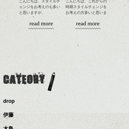
こんにちは、スタイルチ
こんにちは、これからの
下さい。
ェンジをお考えのも多い
時期スタイルチェンジを
お待ちしております
と思いますが、
お考えの方多いと思いま
丸みショートでタイトに
す。
シバタ
ハンサムショート／ヘッド
read more
read more
演出したスタイルもこれ
スパ／伸びても目立たない
からの季節とてもおすす
コンパクトなフォルムが
ヘアカラー/ハイライト/ダブ
めですね。
全体のバランスを良く見
ルカラー/髪質改善/TOKIOト
せてくれる効果もあり、
リートメント/ブリーチ/イン
ちなみにdropでもスタンプ、、、押してま
前髪を軽めに調整し、フ
いろんなシーンに雰囲気
ナーカラー/イルミナカラー/
す。
ナチュラルなベージュカ
ェイスラインのデザイン
をだしやすくスタイリン
ミニボブ/抜け感ショート/バ
ラーで全体にツヤと透明
ですっきりした印象にな
グも簡単で良いので朝の
カラーリングとの組み合
レイヤージュ/縮毛矯正
ホームページの
ART BOOK
のコーナーにも他
感をプラスして
るようカット。
時短にも◎
わせで質感に変化をつけ
の本を紹介しています。是非ご覧下さい、
質感も綺麗に見せやす
バックを短めにカットし
そんなショートカット。
ながら楽しむ事ができる
柴田
く。
全体のボリューム感がコ
CATEORY
のも
ンパクトになるようにす
軽めの前髪で透け感を演
とても良いところです。
スタイリング方法は全体
るのが良い感じです。
出できるので、
ダークトーンの色味でク
をドライした後、
この時期とてもおすすめ
ールに演出するのもおす
ワックスとオイルを混ぜ
ですよ。
すめですよ。
drop
ながらもみこみ、なじま
ナチュラルなトーンの色
せます。
ナチュラルなベージュカ
で柔らかさをプラスする
質感をかるくととのえな
伊藤
ラーで全体にツヤと透明
のも良いですね。
がら耳かけアレンジする
感をプラスして
のも良い感じです。
質感も綺麗に見せやす
木島
またクセ毛の方は質感調