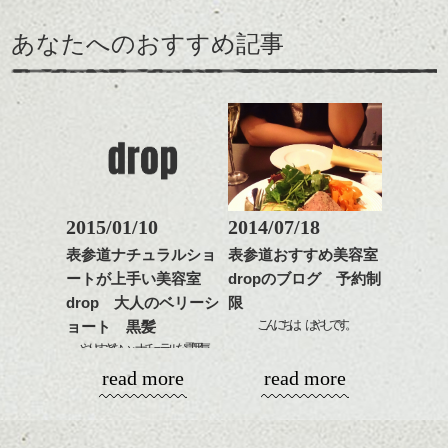
のも
ンパクトになるようにす
軽めの前髪で透け感を演
とても良いところです。
スタイリング方法は全体
あなたへのおすすめ記事
るのが良い感じです。
出できるので、
ダークトーンの色味でク
をドライした後、
この時期とてもおすすめ
ールに演出するのもおす
ワックスとオイルを混ぜ
ですよ。
すめですよ。
ながらもみこみ、なじま
ナチュラルなトーンの色
せます。
ナチュラルなベージュカ
で柔らかさをプラスする
質感をかるくととのえな
ラーで全体にツヤと透明
のも良いですね。
がら耳かけアレンジする
感をプラスして
のも良い感じです。
質感も綺麗に見せやす
またクセ毛の方は質感調
く。
整のストレートパーマで
これからのスタイルチェ
髪質改善すると
2015/01/10
2014/07/18
ンジ、似合うカラーリン
スタイリング方法は全体
更に扱いやすくなるので
グの事やお手入れ方法な
表参道ナチュラルショ
表参道おすすめ美容室
をドライした後、
おすすめです。
ど
ートが上手い美容室
dropのブログ 予約制
ワックスとオイルを混ぜ
いつものスタイリングが
ベージュ系等の肌を綺麗
是非なんでもご相談して
ながらもみこみ、なじま
drop 大人のベリーシ
限
ドライした後オイルやワ
に見せる効果のあるカラ
下さいね。
せます。
ックスをなじませるだけ
こんにちは、はやしです。
ーリングをプラスして透
ョート 黒髪
質感をかるくととのえな
に。
明感を表現すると
やりすぎない・ナチュラルな雰囲気
シバタ
がら耳かけアレンジする
昨日、久し振りに姉と二人で家の近くのイ
更に雰囲気が出やすくな
read more
read more
のも良い感じです。
これからのスタイルチェ
タリアンのお店にご飯を食べに行きまし
って毎日のお手入れも簡
短めでも女性らしくシンプルにスタイリッ
ンジの事、髪質に合った
た。
単になりますよ。
シュに
これからのスタイルチェ
お手入れ方法等、
さり気ない程度にハイラ
ンジ、似合うカラーリン
是非なんでもご相談して
イトをいれるのもおすす