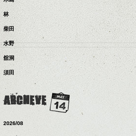
く。
整のストレートパーマで
これからのスタイルチェ
髪質改善すると
林
ンジ、似合うカラーリン
スタイリング方法は全体
更に扱いやすくなるので
グの事やお手入れ方法な
ハンサムショート／ヘッド
をドライした後、
おすすめです。
ど
柴田
スパ／伸びても目立たない
ワックスとオイルを混ぜ
いつものスタイリングが
ベージュ系等の肌を綺麗
是非なんでもご相談して
ヘアカラー/ハイライト/ダブ
ながらもみこみ、なじま
ドライした後オイルやワ
に見せる効果のあるカラ
下さいね。
ルカラー/髪質改善/TOKIOト
せます。
ックスをなじませるだけ
水野
ーリングをプラスして透
リートメント/ブリーチ/イン
質感をかるくととのえな
ハンサムショート／ヘッド
に。
明感を表現すると
シバタ
ナーカラー/イルミナカラー/
がら耳かけアレンジする
スパ／伸びても目立たない
更に雰囲気が出やすくな
舘洞
ミニボブ/抜け感ショート/バ
のも良い感じです。
ヘアカラー/ハイライト/ダブ
これからのスタイルチェ
って毎日のお手入れも簡
レイヤージュ/縮毛矯正
ルカラー/髪質改善/TOKIOト
ンジの事、髪質に合った
単になりますよ。
これからのスタイルチェ
須田
リートメント/ブリーチ/イン
お手入れ方法等、
さり気ない程度にハイラ
ンジ、似合うカラーリン
ナーカラー/イルミナカラー/
是非なんでもご相談して
イトをいれるのもおすす
グの事やお手入れ方法な
ミニボブ/抜け感ショート/バ
下さいね。
め。
ど
レイヤージュ/縮毛矯
お待ちしております。
是非なんでもご相談して
ARCHEVE
スタイリングも簡単で、
下さいね。
ワックスとオイル、バー
シバタ
ム等の質感を調整しやす
シバタ
いものを全体になじませ
ながら
2026/08
整えるだけですよ。