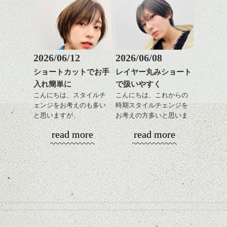
も出しやすくていろいろ
そんなショートカット。
な方に
おすすめですね。
軽めの前髪で透け感を演
前髪もやや重めにカット
出できるので、
してラインを強調するの
この時期とてもおすすめ
もこれからは良い感じで
ですよ。
2026/06/12
2026/06/08
す、
ショートカットでお手
レイヤー丸みショート
目元が引き締まった印象
入れ簡単に
で扱いやすく
に。
こんにちは、スタイルチ
こんにちは、これからの
ェンジをお考えのも多い
時期スタイルチェンジを
と思いますが、
お考えの方多いと思いま
丸みショートでタイトに
す。
read more
read more
演出したスタイルもこれ
からの季節とてもおすす
コンパクトなフォルムが
めですね。
全体のバランスを良く見
せてくれる効果もあり、
前髪を軽めに調整し、フ
いろんなシーンに雰囲気
ナチュラルなベージュカ
ェイスラインのデザイン
をだしやすくスタイリン
ラーで全体にツヤと透明
ですっきりした印象にな
グも簡単で良いので朝の
カラーリングとの組み合
感をプラスして
るようカット。
時短にも◎
わせで質感に変化をつけ
質感も綺麗に見せやす
バックを短めにカットし
そんなショートカット。
ながら楽しむ事ができる
く。
全体のボリューム感がコ