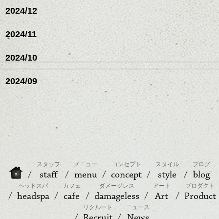
2024/12
2024/11
2024/10
2024/09
スタッフ
メニュー
コンセプト
スタイル
ブログ
staff
menu
concept
style
blog
ヘッドスパ
カフェ
ダメージレス
アート
プロダクト
headspa
cafe
damageless
Art
Product
リクルート
ニュース
Recruit
News