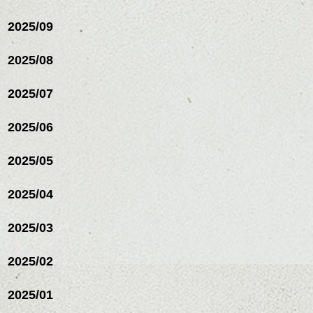
2025/09
2025/08
2025/07
ハンサムショート／ヘッド
2025/06
スパ／伸びても目立たない
ヘアカラー/ハイライト/ダブ
ルカラー/髪質改善/TOKIOト
2025/05
リートメント/ブリーチ/イン
ハンサムショート／ヘッド
ナーカラー/イルミナカラー/
スパ／伸びても目立たない
2025/04
ミニボブ/抜け感ショート/バ
ヘアカラー/ハイライト/ダブ
レイヤージュ/縮毛矯正
ルカラー/髪質改善/TOKIOト
2025/03
リートメント/ブリーチ/イン
ナーカラー/イルミナカラー/
ミニボブ/抜け感ショート/バ
2025/02
レイヤージュ/縮毛矯
2025/01