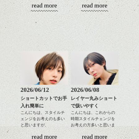
スパ／伸びても目立たない
read more
read more
ミニボブ/抜け感ショート/バ
やっぱりボブでお手入れ
ヘアカラー/ハイライト/ダブ
dropでは予約制限をしているので、カウンセ
レイヤージュ/縮毛矯正
しやすいスタイルだと毎
コンパクトなフォルムが
ルカラー/髪質改善/TOKIOト
リングに時間をとることができます。
短めがお好きな方・イメチェンしたい方
日のスタイリングも簡単
全体のバランスを良く見
リートメント/ブリーチ/イン
気になった方はご相談してください！！
で良いですよ。
せてくれる効果もあり、
ナーカラー/イルミナカラー/
気にかけずに、なんでも相談してください
いろんなシーンに雰囲気
ミニボブ/抜け感ショート/バ
ね☆
お待ちしています。
をだしやすくスタイリン
レイヤージュ/縮毛矯
kyohei
あご下のラインでやや長
グも簡単で良いので朝の
さを残したボブは雰囲気
時短にも◎
も出しやすくていろいろ
そんなショートカット。
ちょっとだけ変わった感じのショートで
http://www.drop-nicedreams.com/2015/01/post-431-1069679.html
な方に
す。
おすすめですね。
軽めの前髪で透け感を演
前髪もやや重めにカット
出できるので、
カラーと長さのバランスでさじ加減もでき
してラインを強調するの
この時期とてもおすすめ
ます。
普通に洒落てます。この感じ、
もこれからは良い感じで
ですよ。
2026/06/12
2026/06/08
す、
ショートカットでお手
レイヤー丸みショート
目元が引き締まった印象
入れ簡単に
で扱いやすく
に。
こんにちは、スタイルチ
こんにちは、これからの
ェンジをお考えのも多い
時期スタイルチェンジを
と思いますが、
お考えの方多いと思いま
丸みショートでタイトに
す。
read more
read more
演出したスタイルもこれ