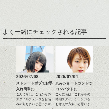
ませんか？
ミニボブ/抜け感ショート/バ
カラーリングも、自毛より少し明るいくら
レイヤージュ/縮毛矯正
いのメルティーブラウン
を使い、ダークトーンでも透明感のある柔
らかい印象に。
この前たまたま短髪の女子が数名速い速度
で歩いてるのを見て
室内でいるときは、黒髪に見えるくらいな
よく一緒にチェックされる記事
のであまり明るくできない人でも、
妙に納得した事があったんですが、きっと
試せるカラーです。
春のせいだと思い直しました、、
倉庫のような場所に無造作に並べられたい
スタイリッシュになるように、バック、耳
ろいろなモノ。
でも髪とそれによる気分は身のこなしに影
周りは短めにしてあります。
何故だか興味が湧いてきます。
響すると思っています。
襟裳のやマフラーなど巻いた時にもスタイ
迷っている人に、お店側から提案してくれ
ルが際立ち、マニッシュで可愛いです
2026/07/08
2026/07/04
なんの話しでしょうか（笑）
るって、とても居心地が良くて、また行き
たくなりました。
ストレートボブでお手
丸みショートカットで
バングも、毛束感とジグザグ感をだしラフ
ハンサムショート／ヘッド
そんなこんなで、こんなスタイルです。
に個性をだしました。
入れ簡単に
コンパクトに
スパ／伸びても目立たない
美容室でも、ヘアスタイルに迷ったら、ヘ
ヘアカラー/ハイライト/ダブ
こんにちは、これからの
こんにちは、これからの
アカタログなどではなく、担当スタイリス
春もみすえてスタイルチェンジいいと思い
ルカラー/髪質改善/TOKIOト
スタイルチェンジをお悩
時期スタイルチェンジを
トと話をしてみるのも良いかもしれないで
ます。
リートメント/ブリーチ/イン
みの方も多いと思います
お考えの方多いと思いま
ハンサムショート／ヘッド
すね！！
ナーカラー/イルミナカラー/
が、
す。
パッケージに何かを加え、