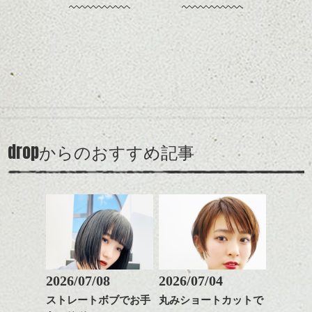
からの季節とてもおすす
コンパクトなフォルムが
めですね。
全体のバランスを良く見
せてくれる効果もあり、
前髪を軽めに調整し、フ
いろんなシーンに雰囲気
ナチュラルなベージュカ
ェイスラインのデザイン
をだしやすくスタイリン
ラーで全体にツヤと透明
ですっきりした印象にな
グも簡単で良いので朝の
カラーリングとの組み合
感をプラスして
るようカット。
時短にも◎
わせで質感に変化をつけ
質感も綺麗に見せやす
バックを短めにカットし
そんなショートカット。
ながら楽しむ事ができる
横から見るとなびいてます。軽快に歩けそ
く。
全体のボリューム感がコ
のも
うです！
ンパクトになるようにす
軽めの前髪で透け感を演
とても良いところです。
スタイリング方法は全体
drop
からのおすすめ記事
るのが良い感じです。
出できるので、
ダークトーンの色味でク
をドライした後、
この時期とてもおすすめ
ールに演出するのもおす
ワックスとオイルを混ぜ
ですよ。
すめですよ。
春は美容室で気分も変えたくなりますね。
ながらもみこみ、なじま
ナチュラルなトーンの色
表参道でもいろんな髪型の人を見るように
せます。
ナチュラルなベージュカ
で柔らかさをプラスする
なりました。
質感をかるくととのえな
ラーで全体にツヤと透明
のも良いですね。
がら耳かけアレンジする
そして並べる！
感をプラスして
またいろいろおすすめしていきま
のも良い感じです。
とても良い景色！
質感も綺麗に見せやす
またクセ毛の方は質感調
す。 柴田
当時、まだドイツは東西に分かれていまし
く。
整のストレートパーマで
これからのスタイルチェ
た。東ドイツで調達した日用品たち、
髪質改善すると
2026/07/08
2026/07/04
ンジ、似合うカラーリン
西へのメッセージの様なものもあったので
スタイリング方法は全体
更に扱いやすくなるので
グの事やお手入れ方法な
しょうか。
ストレートボブでお手
丸みショートカットで
をドライした後、
おすすめです。
ど