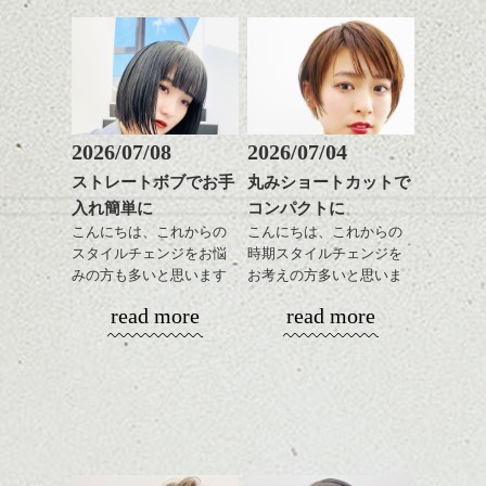
2026/07/08
2026/07/04
ストレートボブでお手
丸みショートカットで
入れ簡単に
コンパクトに
こんにちは、これからの
こんにちは、これからの
スタイルチェンジをお悩
時期スタイルチェンジを
みの方も多いと思います
お考えの方多いと思いま
が、
す。
read more
read more
やっぱりボブでお手入れ
しやすいスタイルだと毎
コンパクトなフォルムが
日のスタイリングも簡単
全体のバランスを良く見
で良いですよ。
せてくれる効果もあり、
いろんなシーンに雰囲気
をだしやすくスタイリン
あご下のラインでやや長
グも簡単で良いので朝の
さを残したボブは雰囲気
時短にも◎