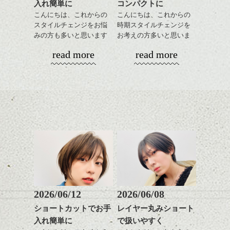
入れ簡単に
コンパクトに
ワックスとオイルを混ぜ
いつものスタイリングが
ベージュ系等の肌を綺麗
是非なんでもご相談して
ながらもみこみ、なじま
こんにちは、これからの
こんにちは、これからの
ドライした後オイルやワ
に見せる効果のあるカラ
下さいね。
せます。
スタイルチェンジをお悩
時期スタイルチェンジを
ックスをなじませるだけ
ーリングをプラスして透
質感をかるくととのえな
みの方も多いと思います
お考えの方多いと思いま
に。
明感を表現すると
シバタ
がら耳かけアレンジする
が、
す。
更に雰囲気が出やすくな
read more
read more
のも良い感じです。
やっぱりボブでお手入れ
これからのスタイルチェ
って毎日のお手入れも簡
しやすいスタイルだと毎
コンパクトなフォルムが
ンジの事、髪質に合った
単になりますよ。
これからのスタイルチェ
日のスタイリングも簡単
全体のバランスを良く見
お手入れ方法等、
さり気ない程度にハイラ
ンジ、似合うカラーリン
で良いですよ。
せてくれる効果もあり、
是非なんでもご相談して
イトをいれるのもおすす
グの事やお手入れ方法な
いろんなシーンに雰囲気
下さいね。
め。
ど
をだしやすくスタイリン
お待ちしております。
是非なんでもご相談して
あご下のラインでやや長
グも簡単で良いので朝の
スタイリングも簡単で、
下さいね。
さを残したボブは雰囲気
時短にも◎
ワックスとオイル、バー
も出しやすくていろいろ
そんなショートカット。
シバタ
ム等の質感を調整しやす
身近なモノを表現に利用する、この感覚っ
シバタ
な方に
いものを全体になじませ
て以外と忘れがち？
おすすめですね。
軽めの前髪で透け感を演
ながら
きっといつも居る場所、いつも会う人から
前髪もやや重めにカット
出できるので、
整えるだけですよ。
も何か生まれるはずですね、
してラインを強調するの
この時期とてもおすすめ
もこれからは良い感じで
ですよ。
2026/06/12
2026/06/08
す、
これからのスタイルチェ
ショートカットでお手
レイヤー丸みショート
目元が引き締まった印象
ンジの事等
入れ簡単に
で扱いやすく
に。
是非なんでもご相談して