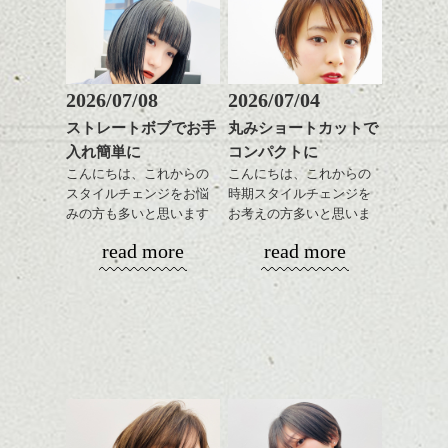
当日はバタバタなので私があまり写真を撮
れる時間がないので1枚だけですが。
お色直しのドレスショットです。
披露宴会場がここなので、お花がたくさん
ちょっと短い丈のドレスと赤のパンプスと
運び込まれてきます。
ブーケがとても可愛かったです。
2026/07/08
2026/07/04
ヘアーもホントはロングの方ですが、ドレ
スのイメージに合わせてボブにアレンジし
ストレートボブでお手
丸みショートカットで
ｅ Ｍ ｕ (エム)
ハンサムショート／ヘッド
ました。
入れ簡単に
コンパクトに
スパ／伸びても目立たない
挙式の時はやわらかい可愛いスタイルでし
と言うブランド名です。
ヘアカラー/ハイライト/ダブ
こんにちは、これからの
こんにちは、これからの
たが、がらっとイメージを変えたりしてみ
ルカラー/髪質改善/TOKIOト
スタイルチェンジをお悩
時期スタイルチェンジを
なさんの
リートメント/ブリーチ/イン
みの方も多いと思います
お考えの方多いと思いま
ハンサムショート／ヘッド
反応もすぐわかって楽しいです。
ナーカラー/イルミナカラー/
が、
す。
スパ／伸びても目立たない
read more
read more
ミニボブ/抜け感ショート/バ
やっぱりボブでお手入れ
ヘアカラー/ハイライト/ダブ
お店でご相談には応じてますのでドシドシ
レイヤージュ/縮毛矯正
しやすいスタイルだと毎
コンパクトなフォルムが
ルカラー/髪質改善/TOKIOト
聞いてください！
日のスタイリングも簡単
全体のバランスを良く見
リートメント/ブリーチ/イン
水野
で良いですよ。
せてくれる効果もあり、
ナーカラー/イルミナカラー/
真剣に悩みすぎな二人・・・。(笑)
いろんなシーンに雰囲気
ミニボブ/抜け感ショート/バ
をだしやすくスタイリン
レイヤージュ/縮毛矯
あご下のラインでやや長
グも簡単で良いので朝の
お花をやってくれている方は、どうやら新
さを残したボブは雰囲気
時短にも◎
婦のお友達だそうです！
も出しやすくていろいろ
そんなショートカット。
な方に