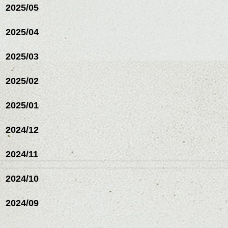
ルカラー/髪質改善/TOKIOト
2025/05
リートメント/ブリーチ/イン
ハンサムショート／ヘッド
ナーカラー/イルミナカラー/
スパ／伸びても目立たない
2025/04
ミニボブ/抜け感ショート/バ
ヘアカラー/ハイライト/ダブ
レイヤージュ/縮毛矯正
ルカラー/髪質改善/TOKIOト
2025/03
リートメント/ブリーチ/イン
ナーカラー/イルミナカラー/
ミニボブ/抜け感ショート/バ
2025/02
レイヤージュ/縮毛矯
2025/01
2024/12
2024/11
2024/10
2024/09