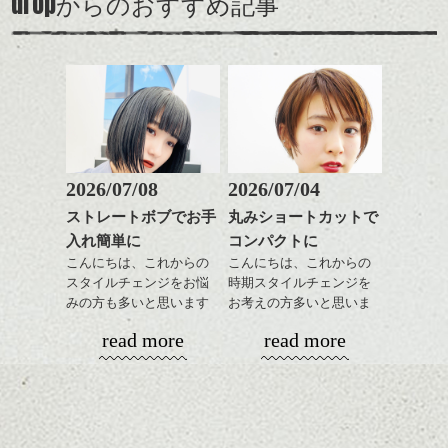
drop
からのおすすめ記事
ダークトーンの色味でク
くられているので、実物もかなりの存在感
をドライした後、
この時期とてもおすすめ
ールに演出するのもおす
です ＾＾
ワックスとオイルを混ぜ
ですよ。
すめですよ。
ながらもみこみ、なじま
ナチュラルなトーンの色
せます。
ナチュラルなベージュカ
で柔らかさをプラスする
今日まで！！池袋の東武の１Ｆでショップ
質感をかるくととのえな
ラーで全体にツヤと透明
のも良いですね。
をやっているので、ぜひ近くの方は行って
がら耳かけアレンジする
感をプラスして
みてください。
のも良い感じです。
白無垢を着ている花嫁さん。大きな芍薬の
質感も綺麗に見せやす
またクセ毛の方は質感調
花が目立ちますね。 とてもお似合いでし
く。
整のストレートパーマで
これからのスタイルチェ
た☆
髪質改善すると
2026/07/08
2026/07/04
ンジ、似合うカラーリン
スタイリング方法は全体
更に扱いやすくなるので
グの事やお手入れ方法な
実際に着せたのですが、とても重いことに
ストレートボブでお手
丸みショートカットで
をドライした後、
おすすめです。
ど
ビックリしました！！
入れ簡単に
コンパクトに
ワックスとオイルを混ぜ
いつものスタイリングが
ベージュ系等の肌を綺麗
是非なんでもご相談して
ながらもみこみ、なじま
こんにちは、これからの
こんにちは、これからの
ドライした後オイルやワ
に見せる効果のあるカラ
下さいね。
せます。
スタイルチェンジをお悩
時期スタイルチェンジを
ックスをなじませるだけ
ーリングをプラスして透
質感をかるくととのえな
みの方も多いと思います
お考えの方多いと思いま
に。
明感を表現すると
シバタ
がら耳かけアレンジする
が、
す。
更に雰囲気が出やすくな
read more
read more
のも良い感じです。
やっぱりボブでお手入れ
これからのスタイルチェ
って毎日のお手入れも簡
しやすいスタイルだと毎
コンパクトなフォルムが
ンジの事、髪質に合った
単になりますよ。
これからのスタイルチェ
日のスタイリングも簡単
全体のバランスを良く見
お手入れ方法等、
さり気ない程度にハイラ
ンジ、似合うカラーリン
で良いですよ。
せてくれる効果もあり、
是非なんでもご相談して
イトをいれるのもおすす
グの事やお手入れ方法な
いろんなシーンに雰囲気
下さいね。
め。
ど
をだしやすくスタイリン
お待ちしております。