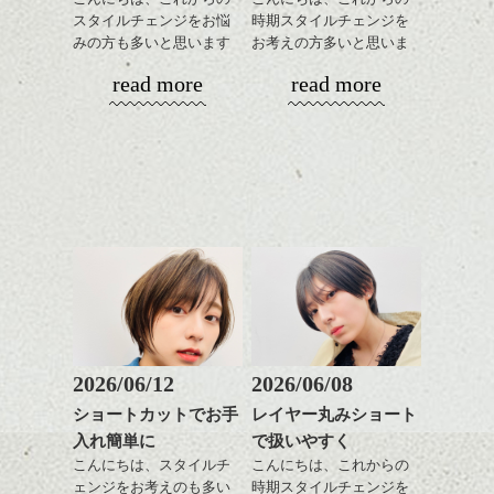
スタイルチェンジをお悩
時期スタイルチェンジを
みの方も多いと思います
お考えの方多いと思いま
が、
す。
read more
read more
やっぱりボブでお手入れ
しやすいスタイルだと毎
コンパクトなフォルムが
日のスタイリングも簡単
全体のバランスを良く見
で良いですよ。
せてくれる効果もあり、
いろんなシーンに雰囲気
をだしやすくスタイリン
あご下のラインでやや長
グも簡単で良いので朝の
さを残したボブは雰囲気
時短にも◎
も出しやすくていろいろ
そんなショートカット。
な方に
おすすめですね。
軽めの前髪で透け感を演
前髪もやや重めにカット
出できるので、
してラインを強調するの
この時期とてもおすすめ
もこれからは良い感じで
ですよ。
2026/06/12
2026/06/08
す、
ショートカットでお手
レイヤー丸みショート
目元が引き締まった印象
入れ簡単に
で扱いやすく
に。
こんにちは、スタイルチ
こんにちは、これからの
ェンジをお考えのも多い
時期スタイルチェンジを