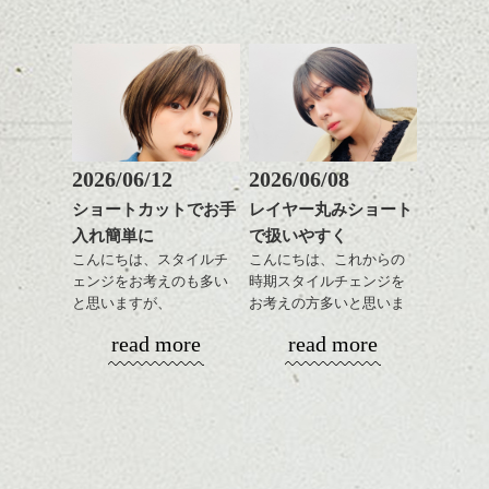
是非なんでもご相談して
あご下のラインでやや長
グも簡単で良いので朝の
スタイリングも簡単で、
下さいね。
さを残したボブは雰囲気
時短にも◎
ワックスとオイル、バー
も出しやすくていろいろ
そんなショートカット。
シバタ
ム等の質感を調整しやす
シバタ
な方に
いものを全体になじませ
おすすめですね。
軽めの前髪で透け感を演
ながら
前髪もやや重めにカット
出できるので、
整えるだけですよ。
してラインを強調するの
この時期とてもおすすめ
もこれからは良い感じで
ですよ。
2026/06/12
2026/06/08
す、
これからのスタイルチェ
ショートカットでお手
レイヤー丸みショート
目元が引き締まった印象
ンジの事等
入れ簡単に
で扱いやすく
に。
是非なんでもご相談して
こんにちは、スタイルチ
こんにちは、これからの
下さい。
ェンジをお考えのも多い
時期スタイルチェンジを
お待ちしております
と思いますが、
お考えの方多いと思いま
丸みショートでタイトに
す。
シバタ
ハンサムショート／ヘッド
read more
read more
演出したスタイルもこれ
スパ／伸びても目立たない
からの季節とてもおすす
コンパクトなフォルムが
ヘアカラー/ハイライト/ダブ
めですね。
全体のバランスを良く見
ルカラー/髪質改善/TOKIOト
せてくれる効果もあり、
リートメント/ブリーチ/イン
近くの森戸神社で式と、写真撮影。わたし
前髪を軽めに調整し、フ
いろんなシーンに雰囲気
ナーカラー/イルミナカラー/
ナチュラルなベージュカ
はアテンドです！
ェイスラインのデザイン
をだしやすくスタイリン
ミニボブ/抜け感ショート/バ
ラーで全体にツヤと透明
ですっきりした印象にな
グも簡単で良いので朝の
カラーリングとの組み合
レイヤージュ/縮毛矯正
感をプラスして