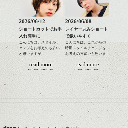
おすすめですね。
軽めの前髪で透け感を演
前髪もやや重めにカット
出できるので、
いーっぱい出して貰っちゃってすみませ
してラインを強調するの
この時期とてもおすすめ
ん。(汗)
もこれからは良い感じで
ですよ。
2026/06/12
2026/06/08
す、
アクセサリーを選ぶとき、真剣ですよ
ショートカットでお手
レイヤー丸みショート
目元が引き締まった印象
ね・・・女子は。
入れ簡単に
で扱いやすく
に。
こんにちは、スタイルチ
こんにちは、これからの
ェンジをお考えのも多い
時期スタイルチェンジを
と思いますが、
お考えの方多いと思いま
丸みショートでタイトに
す。
read more
read more
演出したスタイルもこれ
からの季節とてもおすす
コンパクトなフォルムが
めですね。
全体のバランスを良く見
せてくれる効果もあり、
前髪を軽めに調整し、フ
いろんなシーンに雰囲気
ナチュラルなベージュカ
ェイスラインのデザイン
をだしやすくスタイリン
ラーで全体にツヤと透明
ですっきりした印象にな
グも簡単で良いので朝の
カラーリングとの組み合
感をプラスして
るようカット。
時短にも◎
わせで質感に変化をつけ
わたしは迷いに迷って、これの色違いをオ
質感も綺麗に見せやす
バックを短めにカットし
そんなショートカット。
ながら楽しむ事ができる
ーダーで頼む事にしました ＞＜
く。
全体のボリューム感がコ
のも
ンパクトになるようにす
軽めの前髪で透け感を演
とても良いところです。
全部、本物の天然石やパール、１８金でつ
スタイリング方法は全体
るのが良い感じです。
出できるので、