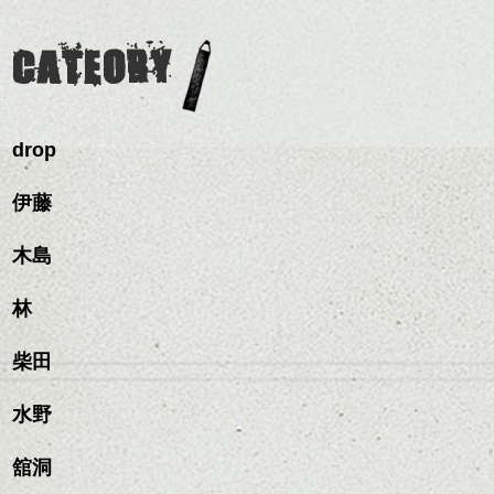
るようカット。
時短にも◎
わせで質感に変化をつけ
質感も綺麗に見せやす
バックを短めにカットし
そんなショートカット。
ながら楽しむ事ができる
く。
全体のボリューム感がコ
CATEORY
のも
ンパクトになるようにす
軽めの前髪で透け感を演
とても良いところです。
スタイリング方法は全体
るのが良い感じです。
出できるので、
ダークトーンの色味でク
をドライした後、
この時期とてもおすすめ
別荘に帰って、披露宴の始まりです☆
ールに演出するのもおす
ワックスとオイルを混ぜ
ですよ。
すめですよ。
drop
ながらもみこみ、なじま
白無垢は脱いで、色内掛にチェンジ。これ
ナチュラルなトーンの色
せます。
ナチュラルなベージュカ
も相当重い・・・真冬の布団くらいです(笑)
で柔らかさをプラスする
質感をかるくととのえな
伊藤
ラーで全体にツヤと透明
のも良いですね。
がら耳かけアレンジする
感をプラスして
のも良い感じです。
質感も綺麗に見せやす
木島
またクセ毛の方は質感調
く。
整のストレートパーマで
これからのスタイルチェ
髪質改善すると
林
ンジ、似合うカラーリン
スタイリング方法は全体
更に扱いやすくなるので
グの事やお手入れ方法な
ハンサムショート／ヘッド
をドライした後、
おすすめです。
ど
柴田
スパ／伸びても目立たない
ワックスとオイルを混ぜ
いつものスタイリングが
ベージュ系等の肌を綺麗
是非なんでもご相談して
ヘアカラー/ハイライト/ダブ
ながらもみこみ、なじま
ドライした後オイルやワ
に見せる効果のあるカラ
下さいね。
ルカラー/髪質改善/TOKIOト
せます。
ックスをなじませるだけ
水野
ーリングをプラスして透
リートメント/ブリーチ/イン
質感をかるくととのえな
ハンサムショート／ヘッド
に。
明感を表現すると
シバタ
ナーカラー/イルミナカラー/
がら耳かけアレンジする
スパ／伸びても目立たない
更に雰囲気が出やすくな
舘洞
ミニボブ/抜け感ショート/バ
のも良い感じです。
ヘアカラー/ハイライト/ダブ
これからのスタイルチェ
って毎日のお手入れも簡
レイヤージュ/縮毛矯正