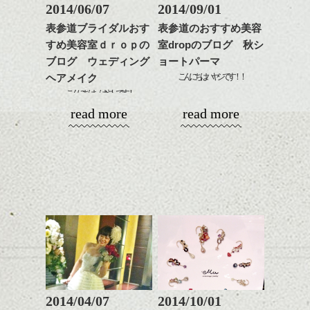
髪質改善すると
2014/06/07
2014/09/01
ンジ、似合うカラーリン
スタイリング方法は全体
更に扱いやすくなるので
グの事やお手入れ方法な
表参道ブライダルおす
表参道のおすすめ美容
をドライした後、
おすすめです。
ど
すめ美容室ｄｒｏｐの
室dropのブログ 秋シ
ワックスとオイルを混ぜ
いつものスタイリングが
ベージュ系等の肌を綺麗
是非なんでもご相談して
ながらもみこみ、なじま
ブログ ウェディング
ョートパーマ
ドライした後オイルやワ
に見せる効果のあるカラ
下さいね。
せます。
ックスをなじませるだけ
こんにちはハヤシです！！
ーリングをプラスして透
ヘアメイク
質感をかるくととのえな
に。
明感を表現すると
こんにちは、はやしです！
シバタ
がら耳かけアレンジする
新しいスタイルページ、更新しました☆
更に雰囲気が出やすくな
先週の土曜日に普段髪を切りに来て頂いて
read more
read more
のも良い感じです。
これからのスタイルチェ
って毎日のお手入れも簡
いるお客様の結婚式のヘアメイクに行って
ンジの事、髪質に合った
秋を意識したスタイルです。
単になりますよ。
きました！
これからのスタイルチェ
お手入れ方法等、
さり気ない程度にハイラ
ンジ、似合うカラーリン
是非なんでもご相談して
イトをいれるのもおすす
場所は葉山。御用邸の隣の貸別荘でのウェ
グの事やお手入れ方法な
下さいね。
め。
ディングでした。
ど
お待ちしております。
是非なんでもご相談して
スタイリングも簡単で、
ＮｏｗｈｅｒｅｂｕｔＨａｙａｍａ と
下さいね。
ワックスとオイル、バー
いう名前の別荘です。
シバタ
ム等の質感を調整しやす
シバタ
いものを全体になじませ
ながら
整えるだけですよ。
2014/04/07
2014/10/01