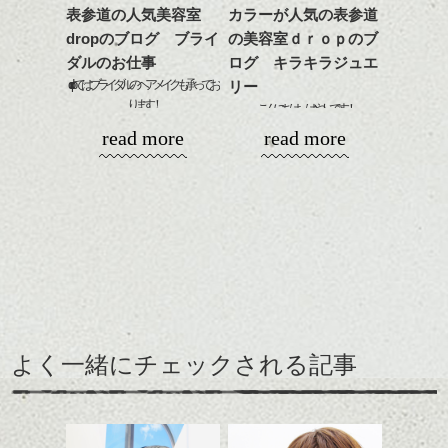
これからのスタイルチェ
だんだんと湿度がなくなってくる季節です
表参道の人気美容室
カラーが人気の表参道
ンジの事等
ね。パーマをかけてイメージチェンジして
dropのブログ ブライ
の美容室ｄｒｏｐのブ
是非なんでもご相談して
みては ＾＾？
ダルのお仕事
ログ キラキラジュエ
下さい。
http://www.drop-nicedreams.com/2014/09/post-335-974982.html
お待ちしております
dropではブライダルのヘアメイクも承ってお
リー
ります！
こんにちは、はやしです！
シバタ
ホテルやレストランなどに出張いたしま
ハンサムショート／ヘッド
read more
read more
す。
スパ／伸びても目立たない
今日は雨が降って少し肌寒いです
ヘアカラー/ハイライト/ダブ
ね・・・。
お庭から見るとこんな感じ。葉山らしいで
先日、だいぶ先日ですが、３月にさせてい
ルカラー/髪質改善/TOKIOト
すね。
ただいたお客様のお写真です。
リートメント/ブリーチ/イン
ナーカラー/イルミナカラー/
昨日はお店がお休みだったのですが、昔か
ミニボブ/抜け感ショート/バ
ら知り合いのジュエリーデザイナーのエム
レイヤージュ/縮毛矯正
ちゃんが池袋のＴＯＢＵデパートに期間限
定でショップを出しているみたいなので、
水野さんとタテホラと行って来ました☆
よく一緒にチェックされる記事