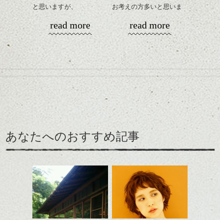
と思いますが、
お考えの方多いと思いま
丸みショートでタイトに
す。
read more
read more
演出したスタイルもこれ
からの季節とてもおすす
コンパクトなフォルムが
めですね。
全体のバランスを良く見
せてくれる効果もあり、
前髪を軽めに調整し、フ
いろんなシーンに雰囲気
ナチュラルなベージュカ
ェイスラインのデザイン
をだしやすくスタイリン
ラーで全体にツヤと透明
ですっきりした印象にな
グも簡単で良いので朝の
カラーリングとの組み合
感をプラスして
るようカット。
時短にも◎
わせで質感に変化をつけ
質感も綺麗に見せやす
バックを短めにカットし
そんなショートカット。
ながら楽しむ事ができる
く。
全体のボリューム感がコ
のも
ンパクトになるようにす
軽めの前髪で透け感を演
とても良いところです。
スタイリング方法は全体
あなたへのおすすめ記事
るのが良い感じです。
出できるので、
ダークトーンの色味でク
をドライした後、
この時期とてもおすすめ
ールに演出するのもおす
ワックスとオイルを混ぜ
ですよ。
すめですよ。
ながらもみこみ、なじま
ナチュラルなトーンの色
せます。
ナチュラルなベージュカ
で柔らかさをプラスする
質感をかるくととのえな
ラーで全体にツヤと透明
のも良いですね。
がら耳かけアレンジする
感をプラスして
のも良い感じです。
質感も綺麗に見せやす
またクセ毛の方は質感調
く。
整のストレートパーマで
これからのスタイルチェ