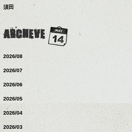
ルカラー/髪質改善/TOKIOト
ンジの事、髪質に合った
単になりますよ。
これからのスタイルチェ
須田
リートメント/ブリーチ/イン
お手入れ方法等、
さり気ない程度にハイラ
ンジ、似合うカラーリン
ナーカラー/イルミナカラー/
是非なんでもご相談して
イトをいれるのもおすす
ヘアセットのアップです。
グの事やお手入れ方法な
ミニボブ/抜け感ショート/バ
下さいね。
め。
ど
レイヤージュ/縮毛矯
お待ちしております。
おばあちゃんから譲り受けた簪とお花がと
是非なんでもご相談して
ARCHEVE
スタイリングも簡単で、
ても可愛いです！
下さいね。
ワックスとオイル、バー
シバタ
ム等の質感を調整しやす
シバタ
いものを全体になじませ
ながら
2026/08
ｄｒｏｐでは、数名のスタイリストです
整えるだけですよ。
が、出張のブライダルのヘアメイクの予約
も受けております。
2026/07
これからのスタイルチェ
いつでもご相談ください☆
2026/06
ンジの事等
是非なんでもご相談して
下さい。
2026/05
お待ちしております
2026/04
シバタ
ハンサムショート／ヘッド
スパ／伸びても目立たない
2026/03
ヘアカラー/ハイライト/ダブ