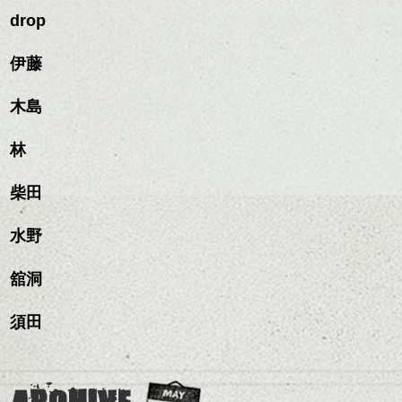
drop
伊藤
木島
林
柴田
水野
舘洞
須田