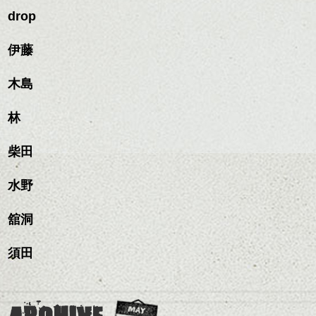
drop
伊藤
木島
林
柴田
水野
舘洞
須田