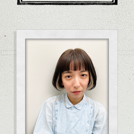
___________________________________________________________
【drop】
＜Address＞東京都渋谷区神宮前４－６－９ 南原宿ビル３Ｆ
＜TEL＞03-6804-6406
＜営業時間＞水・木・金/11:00～20:00(パーマ・カラー17：30カッ
ト18:30)
月/11:00～19:30(パーマ・カラー17:00カット
18:00)
土・日・月・祝/10:00～19:30(パーマ・カラー
17：00カット18：00)
※時間外をご希望の場合はお電話にてにて問い合わせくださふ
い。
＜定休日＞ 毎週火曜日、第3水曜日
＜HP＞http://www.drop-nicedreams.com/
＜Instagram＞＠hairsalon_drop
＿＿＿＿＿＿＿＿＿＿＿＿＿＿＿＿＿＿＿＿＿＿＿＿＿＿＿＿＿＿
＿＿＿
ハンサムショート／ヘッドスパ／伸びても目立たないヘアカラー/
ハイライト/ダブルカラー/TOKIOトリートメント/enog/インナーカ