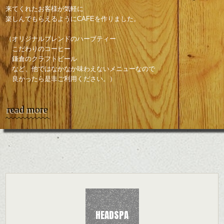
来てくれたお客様が気軽に
楽しんでもらえるようにCAFEを作りました。
（オリジナルブレンドのハーブティー
こだわりのコーヒー
鎌倉のクラフトビール
など、他ではなかなか味わえないメニューなので
良かったら是非ご利用ください。）
read more
HEADSPA