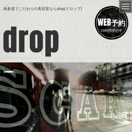
表参道でこだわりの美容室ならdrop(ドロップ)
WEB
予約
24時間受付中