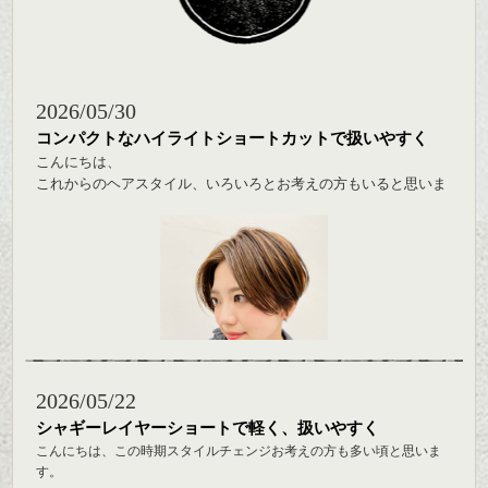
2026/05/30
コンパクトなハイライトショートカットで扱いやすく
こんにちは、
これからのヘアスタイル、いろいろとお考えの方もいると思いま
す。
ショートカット、ボブの短めスタイルは扱いやすくとてもおすす
め。
全体が軽い印象になるようカット、
スタイリングもしやすくなって良い感じです。
バックを短めにカットし、サイド～フロントのラインで動きを演出
しやすく、
2026/05/22
ナチュラルなトーンのベージュやグロー系のカラーリングをシーク
レットハイライト、ウィービングでプラスし
シャギーレイヤーショートで軽く、扱いやすく
自然な透明感やツヤをだしやすくすると質感を綺麗に見せる事がで
こんにちは、この時期スタイルチェンジお考えの方も多い頃と思いま
きます。
す。