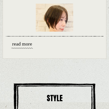
伸びてからも根元がプリンになりにくく目立たないのもシークレッ
トハイライトの良いところです。
ショートカットにレイヤーを入れた柔らかくて軽い印象のシャギー
ショートカットもおすすめです。
ドライした後ワックスやオイル、バーム等を全体になじませながら
顔周りと前髪の似合わせで小顔効果もあります。全体的にコンパク
質感を整えるだけの簡単スタイリングで良いので、いろんな方にお
トにおさめたい方には特におすすめですね。
すすめですね。
スモーキーブラウンのカラーリングをプラスして透明感も演出する
これからのスタイルチェンジのご相談、
と更に雰囲気が良くなります。
是非お待ちしております。
シークレットハイライトで軽さも表現できますよ。
read more
これからのスタイルチェンジのご相談等、是非お待ちしています。
シバタ
柴田
STYLE