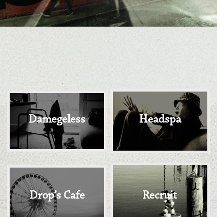
Damegeless
Headspa
Drop’s Cafe
Recruit