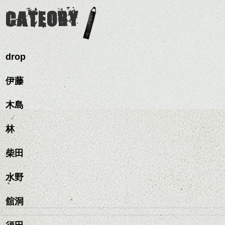
CATEORY
drop
伊藤
木島
林
柴田
水野
舘洞