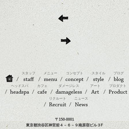
スタッフ
メニュー
コンセプト
スタイル
ブログ
staff
menu
concept
style
blog
ヘッドスパ
カフェ
ダメージレス
アート
プロダクト
headspa
cafe
damageless
Art
Product
リクルート
ニュース
Recruit
News
〒150-0001
東京都渋谷区神宮前４－６－９南原宿ビル３F