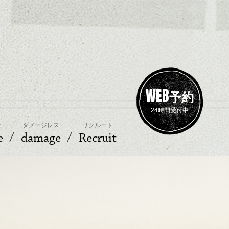
WEB
予約
24時間受付中
ェ
ダメージレス
リクルート
e
damage
Recruit