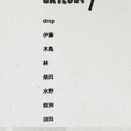
drop
伊藤
木島
林
柴田
水野
舘洞
須田