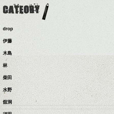
CATEORY
drop
伊藤
木島
林
柴田
水野
舘洞