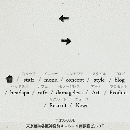
スタッフ
メニュー
コンセプト
スタイル
ブログ
staff
menu
concept
style
blog
ヘッドスパ
カフェ
ダメージレス
アート
プロダクト
headspa
cafe
damageless
Art
Product
リクルート
ニュース
Recruit
News
〒150-0001
東京都渋谷区神宮前４－６－９南原宿ビル３F